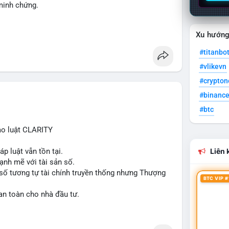
 minh chứng.
Xu hướn
#titanbo
#vlikevn
#crypto
#binanc
#btc
ạo luật CLARITY
p luật vẫn tồn tại.
Liên k
ạnh mẽ với tài sản số.
số tương tự tài chính truyền thống nhưng Thượng
BTC VIP #
an toàn cho nhà đầu tư.
lation
#clarityact