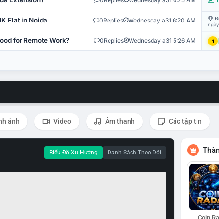
ida Extension?
0
Replies
Wednesday a31 6:25 AM
T
Đi
K Flat in Noida
0
Replies
Wednesday a31 6:20 AM
ngày
 Good for Remote Work?
0
Replies
Wednesday a31 5:26 AM
1
nh ảnh
Video
Âm thanh
Các tập tin
Thàn
Biểu Đồ Xu Hướng
Danh Sách Theo Dõi
Coin R