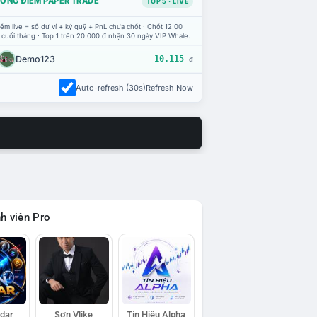
ỔNG ĐIỂM PAPER TRADE
TOP 5 · LIVE
ểm live = số dư ví + ký quỹ + PnL chưa chốt · Chốt 12:00
 cuối tháng · Top 1 trên 20.000 đ nhận 30 ngày VIP Whale.
Demo123
10.115
đ
Auto-refresh (30s)
Refresh Now
h viên Pro
adar
Sơn Vlike
Tín Hiệu Alpha