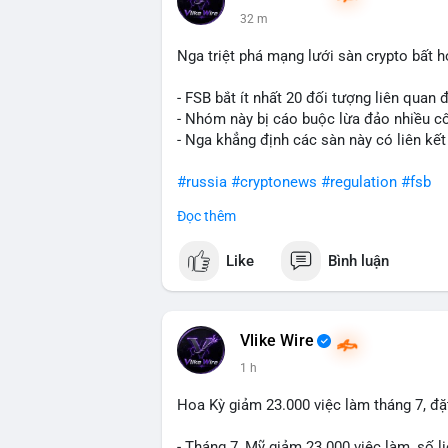
giá USD). TUYỆT ĐỐI KHÔNG lặp lại các
32 m
#whalealert
,
#smartmoney
,
#cryptonews
riêng biệt phản ánh đúng nội dung cụ thể
Nga triệt phá mạng lưới sàn crypto bất 
chuyển ví lạnh:
#45btc
#vilanh
#tichluyd
hình AI (
#gpt
,
#deepseek
,
#gemini
,
#clau
- FSB bắt ít nhất 20 đối tượng liên quan
- Nhóm này bị cáo buộc lừa đảo nhiều c
- Nga khẳng định các sàn này có liên kết
#russia
#cryptonews
#regulation
#fsb
Đọc thêm
$btc $eth
Like
Bình luận
#vlikevn
#titanbot
📰 Nguồn: CoinDesk
Vlike Wire
1 h
Hoa Kỳ giảm 23.000 việc làm tháng 7, đặt
- Tháng 7, Mỹ giảm 23.000 việc làm, số li