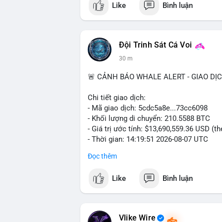
Like
Bình luận
$btc $eth
#vlikevn
#titanbot
Đội Trinh Sát Cá Voi
📰 Nguồn: CoinDesk
30 m
🚨 CẢNH BÁO WHALE ALERT - GIAO DỊ
Chi tiết giao dịch:
- Mã giao dịch: 5cdc5a8e...73cc6098
- Khối lượng di chuyển: 210.5588 BTC
- Giá trị ước tính: $13,690,559.36 USD (t
- Thời gian: 14:19:51 2026-08-07 UTC
Đọc thêm
Nhận định phân tích hành vi của Cá voi d
coin, gom hàng ví lạnh, áp lực bán tiềm n
Like
Bình luận
Lời khuyên ngắn gọn cho nhà đầu tư nhỏ 
Hashtags: Tự trích xuất 3-5 hashtag ĐỘC
phải là các từ khóa cụ thể xuất hiện trong
Vlike Wire