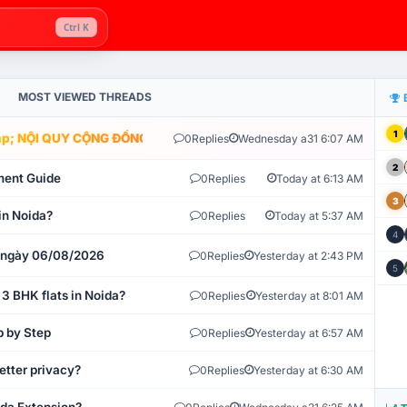
Ctrl K
MOST VIEWED THREADS
1
; NỘI QUY CỘNG ĐỒNG VLIKE.VN: HỆ THỐNG GIÁM SÁT TỰ ĐỘNG V
0
Replies
Wednesday a31 6:07 AM
2
ment Guide
0
Replies
Today at 6:13 AM
3
in Noida?
0
Replies
Today at 5:37 AM
4
t ngày 06/08/2026
0
Replies
Yesterday at 2:43 PM
5
 3 BHK flats in Noida?
0
Replies
Yesterday at 8:01 AM
p by Step
0
Replies
Yesterday at 6:57 AM
etter privacy?
0
Replies
Yesterday at 6:30 AM