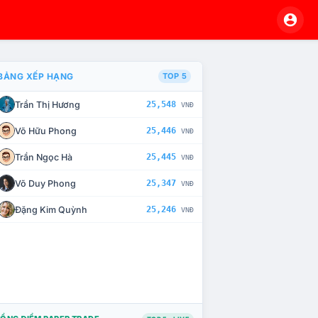
BẢNG XẾP HẠNG
TOP 5
Trần Thị Hương
25,548
VNĐ
À CHẾ TÀI XỬ LÝ VI PHẠM
Võ Hữu Phong
25,446
VNĐ
Trần Ngọc Hà
25,445
VNĐ
Võ Duy Phong
25,347
VNĐ
Đặng Kim Quỳnh
25,246
VNĐ