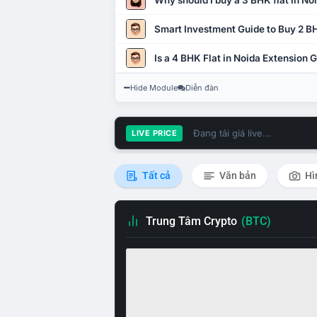
Why should I buy a 3 BHK flat in No
Smart Investment Guide to Buy 2 BH
Is a 4 BHK Flat in Noida Extension
Hide Module
Diễn đàn
Đang tải giá live...
LIVE PRICE
Tất cả
Văn bản
Hì
Trung Tâm Crypto
(BTC)