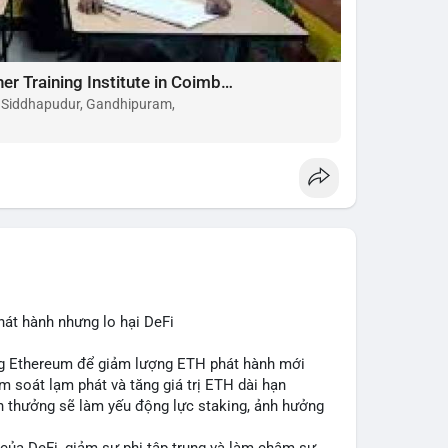
Choose the Best Montessori Teacher Training Institute in Coimbatore for a Rewarding Career
, Siddhapudur, Gandhipuram,
hát hành nhưng lo hại DeFi
ing Ethereum để giảm lượng ETH phát hành mới
ểm soát lạm phát và tăng giá trị ETH dài hạn
ần thưởng sẽ làm yếu động lực staking, ảnh hưởng