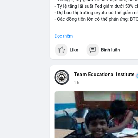
- Tỷ lệ tăng lãi suất Fed giảm dưới 50% 
- Dự báo thị trường crypto có thể giảm nh
- Các đồng tiền lớn có thể phản ứng: BT
#binancesquare
#cryptonews
#btc
#eth
Đọc thêm
$btc $eth
Like
Bình luận
#vlikevn
#titanbot
📰 Nguồn: CoinDesk
Team Educational Institute
1 h