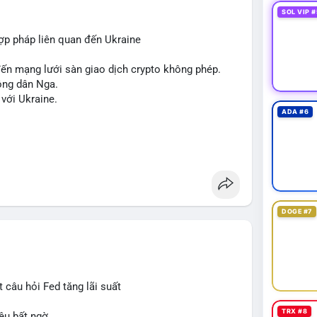
 hashtag chung chung giống nhau ở mọi bài như
SOL VIP #
,
#vlikesignals
. Mỗi bài viết phải có bộ hashtag
 của giao dịch đó. Ví dụ nếu giao dịch 45 BTC
hợp pháp liên quan đến Ukraine
aihan
#btcmempool
. KHÔNG dùng hashtag tên mô
de
,
#ai
).
 đến mạng lưới sàn giao dịch crypto không phép.
ông dân Nga.
 với Ukraine.
ADA #6
DOGE #7
 câu hỏi Fed tăng lãi suất
TRX #8
ệu bất ngờ.