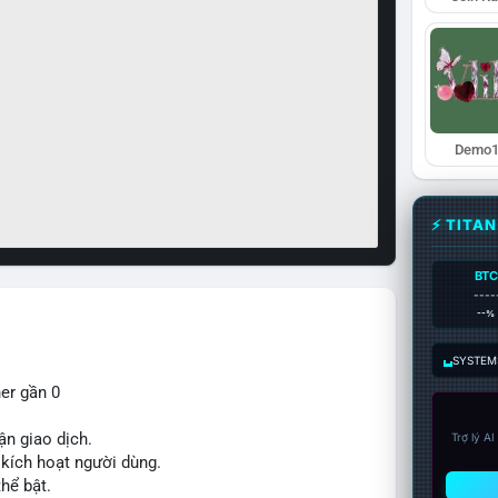
Demo1
⚡ TITA
BTC
----
--%
SYSTEM:
ner gần 0
ận giao dịch.
Trợ lý A
ế kích hoạt người dùng.
thể bật.