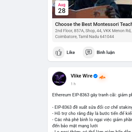
Aug
28
2nd Floor, 857A, Shop, 44, VKK Menon Rd
Coimbatore, Tamil Nadu 641044
Like
Bình luận
Vlike Wire
1 h
Ethereum EIP-8363 gây tranh cãi: giảm p
- EIP-8363 đề xuất sửa đổi cơ chế stak
- Hỗ trợ cho rằng đây là bước tiến để ki
- Các nhà phê bình lo ngại việc giảm ph
đến bảo mật mạng lưới