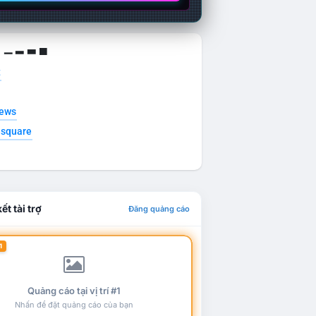
g ▁ ▂ ▃ ▄
t
news
esquare
ết tài trợ
Đăng quảng cáo
1
Quảng cáo tại vị trí #1
Nhấn để đặt quảng cáo của bạn