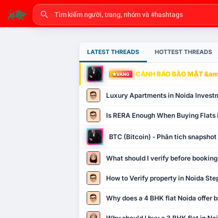
LATEST THREADS
HOTTEST THREADS
CẢNH BÁO BẢO MẬT &amp
VÀNG
Luxury Apartments in Noida Invest
Is RERA Enough When Buying Flats 
BTC (Bitcoin) - Phân tích snapsho
What should I verify before booking
How to Verify property in Noida Ste
Why does a 4 BHK flat Noida offer b