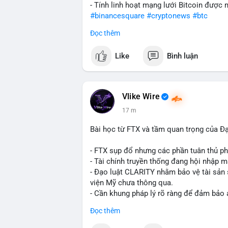
- Tính linh hoạt mạng lưới Bitcoin được
#binancesquare
#cryptonews
#btc
Đọc thêm
$btc
Like
Bình luận
#vlikevn
#titanbot
📰 Nguồn: CoinDesk
Vlike Wire
17 m
Bài học từ FTX và tầm quan trọng của Đ
- FTX sụp đổ nhưng các phần tuân thủ phá
- Tài chính truyền thống đang hội nhập m
- Đạo luật CLARITY nhằm bảo vệ tài sản 
viện Mỹ chưa thông qua.
- Cần khung pháp lý rõ ràng để đảm bảo 
Đọc thêm
#binancesquare
#cryptonews
#ftx
#regu