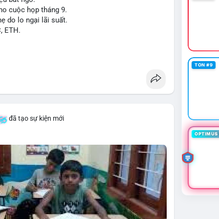
cho cuộc họp tháng 9.
ẹ do lo ngại lãi suất.
C, ETH.
TON #9
đã tạo sự kiện mới
OPTIMUS 