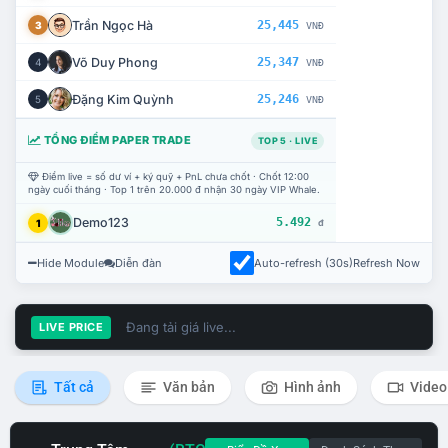
Trần Ngọc Hà
25,445
3
VNĐ
Võ Duy Phong
25,347
4
VNĐ
Đặng Kim Quỳnh
25,246
5
VNĐ
TỔNG ĐIỂM PAPER TRADE
TOP 5 · LIVE
Điểm live = số dư ví + ký quỹ + PnL chưa chốt · Chốt 12:00
ngày cuối tháng · Top 1 trên 20.000 đ nhận 30 ngày VIP Whale.
Demo123
5.492
1
đ
Hide Module
Diễn đàn
Auto-refresh (30s)
Refresh Now
Đang tải giá live...
LIVE PRICE
Tất cả
Văn bản
Hình ảnh
Video