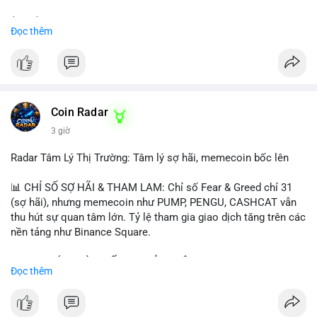
$btc $eth
Đọc thêm
#vlikevn
#titanbot
📰 Nguồn: CoinDesk
Coin Radar
3 giờ
Radar Tâm Lý Thị Trường: Tâm lý sợ hãi, memecoin bốc lên
📊 CHỈ SỐ SỢ HÃI & THAM LAM: Chỉ số Fear & Greed chỉ 31
(sợ hãi), nhưng memecoin như PUMP, PENGU, CASHCAT vẫn
thu hút sự quan tâm lớn. Tỷ lệ tham gia giao dịch tăng trên các
nền tảng như Binance Square.
📈 XU HƯỚNG TÌM KIẾM & THẢO LUẬN: TUT, PUMP, PENGU,
Đọc thêm
CASHCAT, SUI, TAO xuất hiện nhiều trong tìm kiếm Việt Nam
và quốc tế. Chủ đề "tăng giá nhanh" và "bài toán mới" là chủ đề
hấp dẫn. Bàn tán về SPCX và SAGA cũng hấp dẫn.