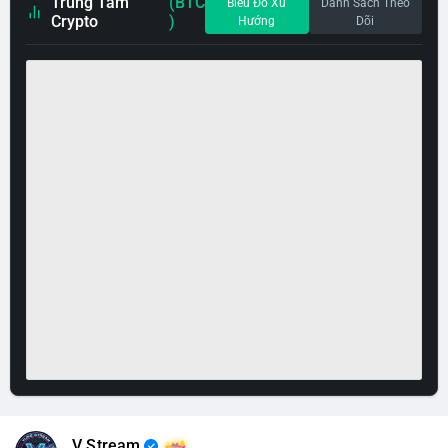
Trung Tâm
(BTC
Biểu Đồ Xu
Danh Sách Theo
Crypto
)
Hướng
Dõi
V Stream