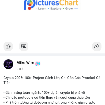
hành động theo cảm xúc. Nếu chuyển sang ví lạnh, đây là tín
hiệu tích cực cho xu hướng dài hạn.
#1756513btc
#vilanh
#tichluydaihan
#giaodichlon
#mempoolbtc
Vlike Wire
3 giờ
Crypto 2026: 100+ Projets Gánh Lên, Chỉ Còn Các Protokol Có
Tiền
- Gánh nặng toàn ngành: 100+ dự án crypto bị phá vỡ
- Chỉ các protocole có tiền thực và người dùng thực tồn
- Phá trộn tương tự dot-com nhưng trong không gian crypto