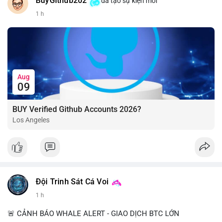
BuyGithub202
đã tạo sự kiện mới
1 h
Aug
09
BUY Verified Github Accounts 2026?
Los Angeles
Đội Trinh Sát Cá Voi
1 h
🚨 CẢNH BÁO WHALE ALERT - GIAO DỊCH BTC LỚN