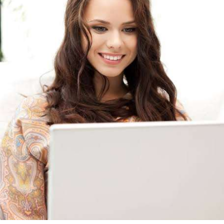
Lightning bị rút tiền và đã chặn truy cập từ xa để ngăn rủi ro.
- Quy định & Pháp lý: Brazil công bố quy định mới có hiệu lực
từ 1/1/2027, yêu cầu tạm dừng 24h đối với các giao dịch
crypto trên 10.000 USD chuyển sang nhà cung cấp nước ngoài
hoặc ví tự quản. Fork BIP-110 của Bitcoin khai thác thành công
2 block rồi dừng do thiếu hashpower, khoảng cách giữa các
block kéo dài nhiều giờ.
Lời khuyên từ chuyên gia: Thị trường đang trong giai đoạn tích
lũy với tâm lý sợ hãi chiếm ưu thế. Nhà đầu tư nên tránh
FOMO, tập trung quản trị rủi ro và chờ đợi tín hiệu rõ ràng hơn
từ dòng vốn ETF (tuần tốt nhất kể từ tháng 4 với 1 tỷ USD)
trước khi gia tăng vị thế.
Xem chi tiết các bài viết đầy đủ tại dòng thời gian của Vlike.vn!
#whalealertbtc
#feargreedindex
#bip110fork
#brazilcryptoregulation
#defitvl