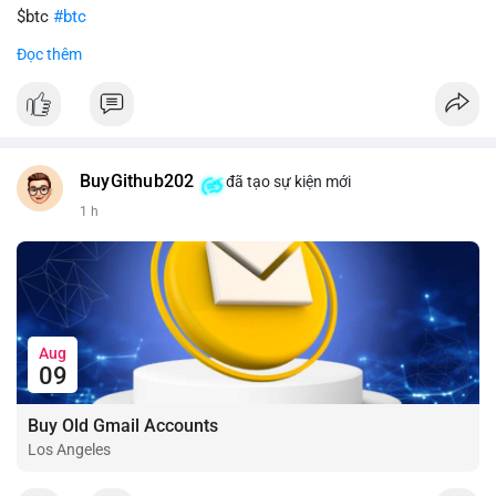
$btc
#btc
Đọc thêm
#vlikevn
#titanbot
📰 Nguồn: CoinDesk
BuyGithub202
đã tạo sự kiện mới
1 h
Aug
09
Buy Old Gmail Accounts
Los Angeles