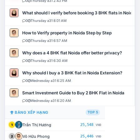
0
Thursday a31 2:43 PM
What should I verify before booking 3 BHK flats in Noida?
0
Thursday a31 8:01 AM
How to Verify property in Noida Step by Step
0
Thursday a31 6:57 AM
Why does a 4 BHK flat Noida offer better privacy?
0
Thursday a31 6:30 AM
Why should I buy a 3 BHK flat in Noida Extension?
0
Wednesday a31 6:25 AM
Smart Investment Guide to Buy 2 BHK Flat in Noida
0
Wednesday a31 6:20 AM
BẢNG XẾP HẠNG
TOP 5
Trần Thị Hương
25,548
1
VNĐ
Võ Hữu Phong
25,446
2
VNĐ