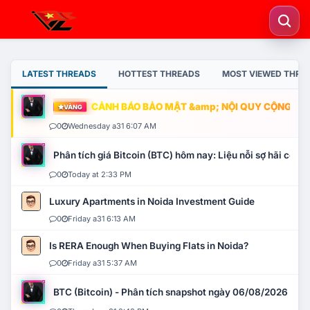
LATEST THREADS
HOTTEST THREADS
MOST VIEWED THRE
CẢNH BÁO BẢO MẬT &amp; NỘI QUY CỘNG ĐỒNG
VÀNG
0
Wednesday a31 6:07 AM
Phân tích giá Bitcoin (BTC) hôm nay: Liệu nỗi sợ hãi có mở 
0
Today at 2:33 PM
Luxury Apartments in Noida Investment Guide
0
Friday a31 6:13 AM
Is RERA Enough When Buying Flats in Noida?
0
Friday a31 5:37 AM
BTC (Bitcoin) - Phân tích snapshot ngày 06/08/2026