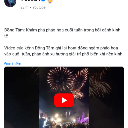
23 m
·
Youtube
Đồng Tâm: Khám phá pháo hoa cuối tuần trong bối cảnh kinh
tế
Video của kênh Đồng Tâm ghi lại hoạt động ngắm pháo hoa
vào cuối tuần, phản ánh xu hướng giải trí phổ biến khi nền kinh
tế ổn định. Sự kiện này có thể cho thấy người tiêu dùng ưu tiên
Đọc thêm
trải nghiệm hơn là đầu tư vào tài sản vật chất. Trong bối cảnh
lãi suất ổn định và thị trường crypto ổn định, hoạt động giải trí
như vậy thường tăng trưởng khi người dân có khả năng chi
tiêu. Tuy nhiên, sự ưu tiên giải trí có thể ảnh hưởng đến tỷ lệ
tiết kiệm hoặc đầu tư vào crypto nếu người tiêu dùng chuyển
hướng ngân sách.
🎥 Xem video trực tiếp tại:
Nguồn: Đồng Tâm