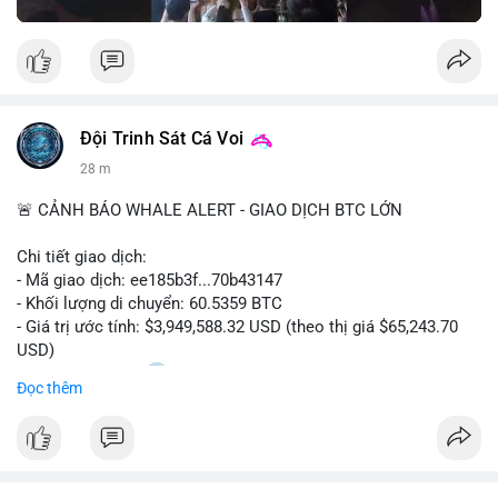
Đội Trinh Sát Cá Voi
28 m
🚨 CẢNH BÁO WHALE ALERT - GIAO DỊCH BTC LỚN
Chi tiết giao dịch:
- Mã giao dịch: ee185b3f...70b43147
- Khối lượng di chuyển: 60.5359 BTC
- Giá trị ước tính: $3,949,588.32 USD (theo thị giá $65,243.70
USD)
- Thời gian: 15:20
1 2026-08-09 UTC
Đọc thêm
Nhận định phân tích:
Khối lượng 60.5 BTC trị giá gần 4 triệu USD được di chuyển
trong phiên giao dịch châu Á. Mức giá $65,243 đang nằm gần
vùng kháng cự ngắn hạn, động thái này có thể là bước chuẩn bị