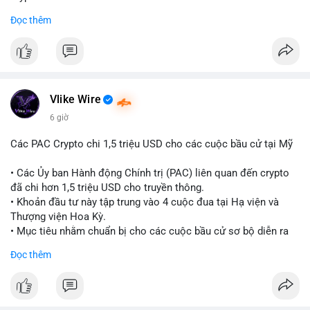
sàn trước khi hành động.
Đọc thêm
#binancesquare
#cryptonews
#ondofinance
#154dot8btc
#vilanh
#tichluydaihan
#mempoolbtc
$btc $eth
#vlikevn
#titanbot
Vlike Wire
📰 Nguồn: CoinDesk
6 giờ
Các PAC Crypto chi 1,5 triệu USD cho các cuộc bầu cử tại Mỹ
• Các Ủy ban Hành động Chính trị (PAC) liên quan đến crypto
đã chi hơn 1,5 triệu USD cho truyền thông.
• Khoản đầu tư này tập trung vào 4 cuộc đua tại Hạ viện và
Thượng viện Hoa Kỳ.
• Mục tiêu nhằm chuẩn bị cho các cuộc bầu cử sơ bộ diễn ra
vào ngày 18 tháng 8.
Đọc thêm
#cryptonews
#politics
#usa
#binancesquare
$btc $eth