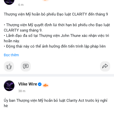
6 m
Thượng viện Mỹ hoãn bỏ phiếu Đạo luật CLARITY đến tháng 9
• Thượng viện Mỹ quyết định lùi thời hạn bỏ phiếu cho Đạo luật
CLARITY sang tháng 9.
• Lãnh đạo đa số tại Thượng viện John Thune xác nhận việc trì
hoãn này.
• Động thái này có thể ảnh hưởng đến tiến trình lập pháp liên
quan đến khung pháp lý tiền điện tử tại Mỹ.
Đọc thêm
$btc $eth
#vlikevn
#titanbot
📰 Nguồn: Cointelegraph
Vlike Wire
38 m
Ủy ban Thượng viện Mỹ hoãn bỏ luật Clarity Act trước kỳ nghỉ
hè