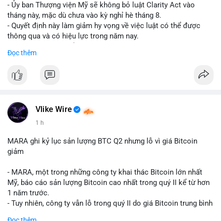
- Ủy ban Thượng viện Mỹ sẽ không bỏ luật Clarity Act vào
tháng này, mặc dù chưa vào kỳ nghỉ hè tháng 8.
- Quyết định này làm giảm hy vọng về việc luật có thể được
thông qua và có hiệu lực trong năm nay.
- Luật Clarity Act nhằm cung cấp quy định rõ ràng hơn về danh
Đọc thêm
mục chứng chỉ cho tài sản số tại Mỹ.
- Sự trì hoãn có thể ảnh hưởng đến sự tin tưởng của nhà đầu tư
và phát triển thị trường crypto tại Mỹ.
$btc $eth
Vlike Wire
#vlikevn
#titanbot
1 h
📰 Nguồn: CoinDesk
MARA ghi kỷ lục sản lượng BTC Q2 nhưng lỗ vì giá Bitcoin
giảm
- MARA, một trong những công ty khai thác Bitcoin lớn nhất
Mỹ, báo cáo sản lượng Bitcoin cao nhất trong quý II kể từ hơn
1 năm trước.
- Tuy nhiên, công ty vẫn lỗ trong quý II do giá Bitcoin trung bình
giảm 28% so với cùng kỳ năm trước.
Đọc thêm