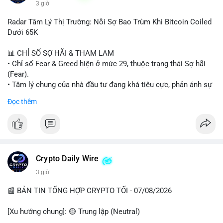
3 giờ
#binancesquare
#cryptonews
#wintermute
#brokerdealer
Radar Tâm Lý Thị Trường: Nỗi Sợ Bao Trùm Khi Bitcoin Coiled
#tokenizedsecurities
#usregulation
Dưới 65K
$btc $eth
📊 CHỈ SỐ SỢ HÃI & THAM LAM
• Chỉ số Fear & Greed hiện ở mức 29, thuộc trạng thái Sợ hãi
#vlikevn
#titanbot
(Fear).
• Tâm lý chung của nhà đầu tư đang khá tiêu cực, phản ánh sự
📰 Nguồn: Cointelegraph
thận trọng cao độ trước các biến động thị trường.
Đọc thêm
📈 XU HƯỚNG TÌM KIẾM & THẢO LUẬN
• CoinGecko Trending: Plume (PLUME), Cash Cat (CASHCAT),
Biconomy (BICO), Hashflow (HFT), Ondo (ONDO), StonkBroker
(STONKBROKER), (PUMP).
• LunarCrush Trending: Ethereum, Solana, Dogecoin, Polkadot,
Crypto Daily Wire
Chainlink.
3 giờ
• Google Trends Việt Nam: Các chủ đề về bóng đá (Man Utd,
Viettel) và các từ khóa đời sống khác đang chiếm ưu thế.
📰 BẢN TIN TỔNG HỢP CRYPTO TỐI - 07/08/2026
💬 DÒNG CHẢY TIN TỨC & TRUYỀN THÔNG
[Xu hướng chung]: 🟡 Trung lập (Neutral)
• Tin tức pháp lý: Tòa phúc thẩm Hoa Kỳ giữ nguyên bản án 25