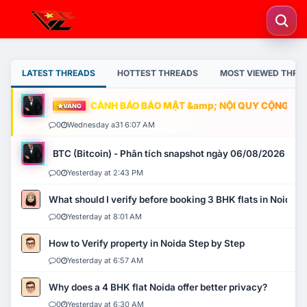
LATEST THREADS
HOTTEST THREADS
MOST VIEWED THRE
CẢNH BÁO BẢO MẬT &amp; NỘI QUY CỘNG ĐỒNG
VÀNG
0
Wednesday a31 6:07 AM
BTC (Bitcoin) - Phân tích snapshot ngày 06/08/2026
0
Yesterday at 2:43 PM
What should I verify before booking 3 BHK flats in Noida?
0
Yesterday at 8:01 AM
How to Verify property in Noida Step by Step
0
Yesterday at 6:57 AM
Why does a 4 BHK flat Noida offer better privacy?
0
Yesterday at 6:30 AM