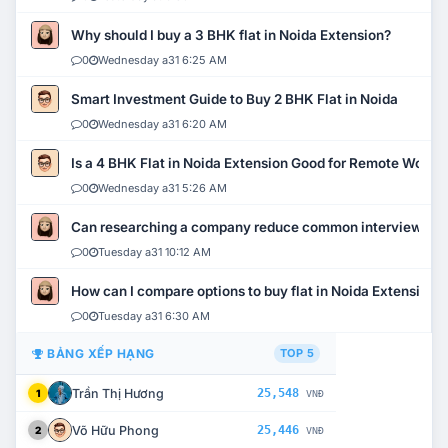
Why should I buy a 3 BHK flat in Noida Extension?
0
Wednesday a31 6:25 AM
Smart Investment Guide to Buy 2 BHK Flat in Noida
0
Wednesday a31 6:20 AM
Is a 4 BHK Flat in Noida Extension Good for Remote Work?
0
Wednesday a31 5:26 AM
Can researching a company reduce common interview mi
0
Tuesday a31 10:12 AM
How can I compare options to buy flat in Noida Extension?
0
Tuesday a31 6:30 AM
BẢNG XẾP HẠNG
TOP 5
Trần Thị Hương
25,548
1
VNĐ
Võ Hữu Phong
25,446
2
VNĐ