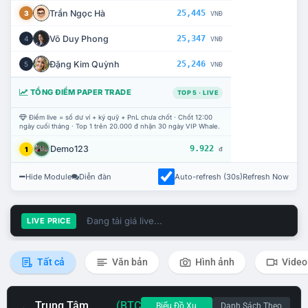
Trần Ngọc Hà
25,445
3
VNĐ
Võ Duy Phong
25,347
4
VNĐ
Đặng Kim Quỳnh
25,246
5
VNĐ
TỔNG ĐIỂM PAPER TRADE
TOP 5 · LIVE
Điểm live = số dư ví + ký quỹ + PnL chưa chốt · Chốt 12:00
ngày cuối tháng · Top 1 trên 20.000 đ nhận 30 ngày VIP Whale.
Demo123
9.922
1
đ
Hide Module
Diễn đàn
Auto-refresh (30s)
Refresh Now
Đang tải giá live...
LIVE PRICE
Tất cả
Văn bản
Hình ảnh
Video
Trung Tâm
(BTC
Biểu Đồ Xu
Danh Sách Theo