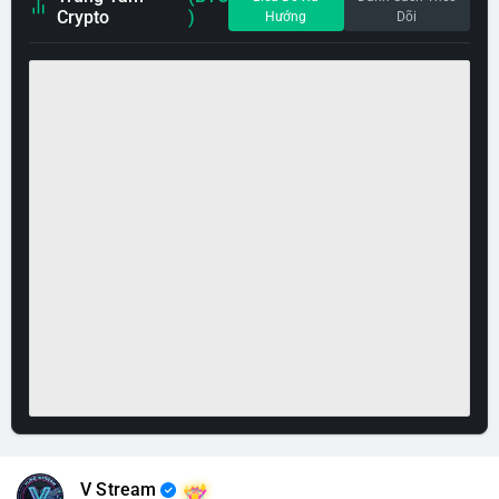
Crypto
)
Hướng
Dõi
V Stream