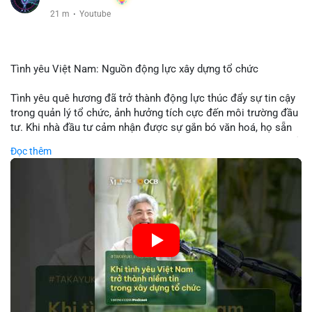
21 m
·
Youtube
Tình yêu Việt Nam: Nguồn động lực xây dựng tổ chức
Tình yêu quê hương đã trở thành động lực thúc đẩy sự tin cậy
trong quản lý tổ chức, ảnh hưởng tích cực đến môi trường đầu
tư. Khi nhà đầu tư cảm nhận được sự gắn bó văn hoá, họ sẵn
sàng đầu tư dài hạn vào các doanh nghiệp nội địa, bao gồm cả
Đọc thêm
các công ty blockchain và tiền mã hoá. Sự tăng cường niềm
tin này giúp giảm rủi ro thị trường, cải thiện chi phí vốn và thúc
đẩy sự phát triển bền vững của ngành công nghệ tài chính. Các
nhà quản lý cần khai thác tinh thần này để xây dựng chiến lược
phát triển bền vững và thu hút vốn đầu tư.
🎥 Xem video trực tiếp tại:
Nguồn: VIETSUCCESS