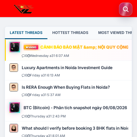
LATEST THREADS
HOTTEST THREADS
MOST VIEWED THRE
CẢNH BÁO BẢO MẬT &amp; NỘI QUY CỘNG ĐỒNG
VÀNG
0
Wednesday a31 6:07 AM
Luxury Apartments in Noida Investment Guide
0
Friday a31 6:13 AM
Is RERA Enough When Buying Flats in Noida?
0
Friday a31 5:37 AM
BTC (Bitcoin) - Phân tích snapshot ngày 06/08/2026
0
Thursday a31 2:43 PM
What should I verify before booking 3 BHK flats in Noida?
0
Thursday a31 8:01 AM