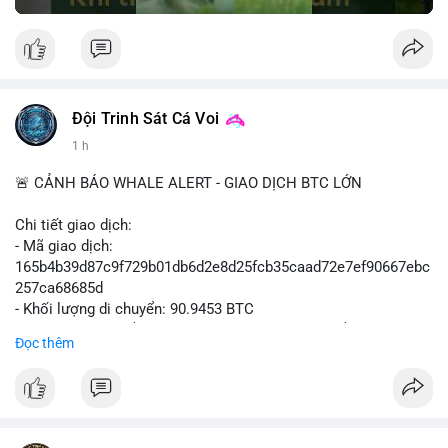
Đội Trinh Sát Cá Voi
1 h
🚨 CẢNH BÁO WHALE ALERT - GIAO DỊCH BTC LỚN
Chi tiết giao dịch:
- Mã giao dịch:
165b4b39d87c9f729b01db6d2e8d25fcb35caad72e7ef90667ebc
257ca68685d
- Khối lượng di chuyển: 90.9453 BTC
- Giá trị ước tính: $5,896,958.66 USD (theo thị giá $64,840.69
Đọc thêm
USD)
- Thời gian: 02:19:41 2026-08-09 UTC
Nhận định hành vi: Khối lượng gần 91 BTC, tương đương gần 6