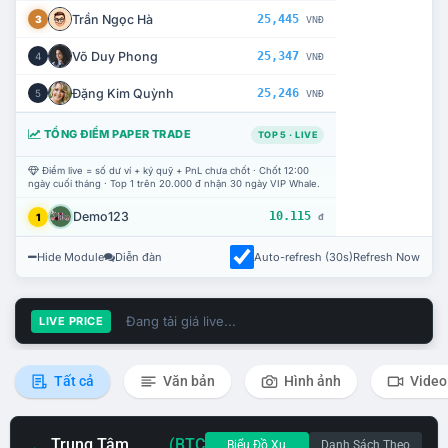
Trần Ngọc Hà
25,445
3
VNĐ
Võ Duy Phong
25,347
4
VNĐ
Đặng Kim Quỳnh
25,246
5
VNĐ
TỔNG ĐIỂM PAPER TRADE
TOP 5 · LIVE
Điểm live = số dư ví + ký quỹ + PnL chưa chốt · Chốt 12:00
ngày cuối tháng · Top 1 trên 20.000 đ nhận 30 ngày VIP Whale.
Demo123
10.115
1
đ
Hide Module
Diễn đàn
Auto-refresh (30s)
Refresh Now
Đang tải giá live...
LIVE PRICE
Tất cả
Văn bản
Hình ảnh
Video
Trung Tâm
(BTC
Biểu Đồ Xu
Danh Sách Theo