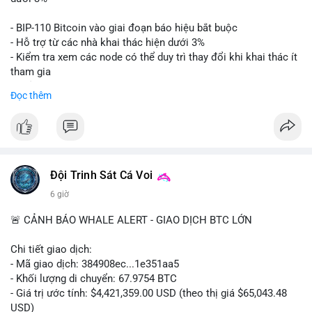
Lời khuyên: Nhà đầu tư nhỏ lẻ nên thận trọng quan sát biến
- BIP-110 Bitcoin vào giai đoạn báo hiệu bắt buộc
động thanh khoản trong 24-48 giờ tới. Tránh hành động theo
- Hỗ trợ từ các nhà khai thác hiện dưới 3%
cảm xúc, hãy chờ xác nhận điểm đến của số BTC này trước khi
- Kiểm tra xem các node có thể duy trì thay đổi khi khai thác ít
điều chỉnh vị thế.
tham gia
- Thảo luận về phương án hard fork dự phòng nếu cần
Đọc thêm
#556btc
#36trusd
#cavoichuyentien
#aplucban
#tichluydaihan
$btc
#btc
#vlikevn
#titanbot
📰 Nguồn: Cointelegraph
Đội Trinh Sát Cá Voi
6 giờ
🚨 CẢNH BÁO WHALE ALERT - GIAO DỊCH BTC LỚN
Chi tiết giao dịch:
- Mã giao dịch: 384908ec...1e351aa5
- Khối lượng di chuyển: 67.9754 BTC
- Giá trị ước tính: $4,421,359.00 USD (theo thị giá $65,043.48
USD)