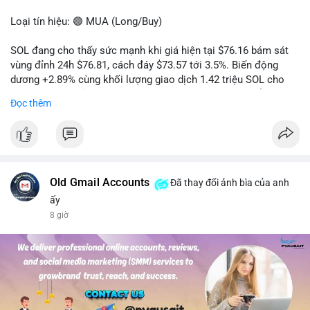
Loại tín hiệu: 🟢 MUA (Long/Buy)
SOL đang cho thấy sức mạnh khi giá hiện tại $76.16 bám sát
vùng đỉnh 24h $76.81, cách đáy $73.57 tới 3.5%. Biến động
dương +2.89% cùng khối lượng giao dịch 1.42 triệu SOL cho
thấy lực cầu chủ động đang chiếm ưu thế, phe mua kiểm soát
Đọc thêm
hoàn toàn nhịp điều chỉnh.
Khuyến nghị giao dịch cụ thể:
- Vùng Entry: 75.80 - 76.20 (chờ retest vùng kháng cự cũ thành
hỗ trợ)
- Mục tiêu chốt lời: TP1: 77.50, TP2: 78.80
Old Gmail Accounts
Đã thay đổi ảnh bìa của anh
- Cắt lỗ: 74.90 (dưới vùng hỗ trợ gần nhất)
ấy
8 giờ
Quản trị vốn: Khối lượng vào lệnh tối đa 2-3% tài khoản, ưu tiên
chốt 50% vị thế tại TP1 và dời stop loss về điểm hòa vốn.
#solusdt
#longsol
#vung76
#breakoutsol
#lenhmuasol