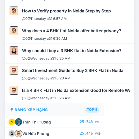
How to Verify property in Noida Step by Step
0
Thursday a31 6:57 AM
Why does a 4 BHK flat Noida offer better privacy?
0
Thursday a31 6:30 AM
Why should I buy a 3 BHK flat in Noida Extension?
0
Wednesday a31 6:25 AM
Smart Investment Guide to Buy 2 BHK Flat in Noida
0
Wednesday a31 6:20 AM
Is a 4 BHK Flat in Noida Extension Good for Remote Work?
0
Wednesday a31 5:26 AM
BẢNG XẾP HẠNG
TOP 5
Trần Thị Hương
25,548
1
VNĐ
Võ Hữu Phong
25,446
2
VNĐ