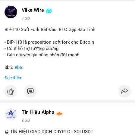
một tổ chức hoặc cá nhân sở hữu lượng tài sản lớn. Động thái
Vlike Wire
này có thể phản ánh ba kịch bản chính: thứ nhất, cá voi đang
chuẩn bị thanh khoản bằng cách chuyển lên sàn giao dịch, tạo
7 giờ
áp lực bán tiềm năng; thứ hai, tài sản được chuyển vào ví lạnh
để nắm giữ dài hạn, thể hiện niềm tin vào xu hướng tăng; thứ
BIP-110 Soft Fork Bắt Đầu: BTC Gặp Báo Tình
ba, hành vi chia tách hoặc tái cấu trúc danh mục nhằm phân
tán rủi ro. Với mức giá 65K, khối lượng này không quá lớn để
- BIP-110 là proposition soft fork cho Bitcoin
gây sốc thanh khoản tức thời, nhưng vẫn đủ sức tạo biến động
- Có ít hỗ trợ từ礿ng cường
tâm lý ngắn hạn nếu hướng đến sàn tập trung.
- Các chuyên gia cũng phản đối mạnh
Lời khuyên cho nhà đầu tư nhỏ lẻ:
$btc
#btc
Theo dõi các giao dịch tiếp theo từ cùng địa chỉ ví để xác nhận
Đọc thêm
hướng đi của dòng tiền. Tránh hành động theo cảm xúc, ưu
#vlikevn
#titanbot
tiên quản trị rủi ro và không mở vị thế lớn trước khi có tín hiệu
rõ ràng về đích đến của số BTC này.
📰 Nguồn: CoinDesk
#94dot58btc
#vilanh
#chuyentiencavoi
#btcmempool
#dongtienlon
Tín Hiệu Alpha
8 giờ
🔮 TÍN HIỆU GIAO DỊCH CRYPTO - SOLUSDT