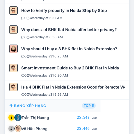
How to Verify property in Noida Step by Step
0
Yesterday at 6:57 AM
Why does a 4 BHK flat Noida offer better privacy?
0
Yesterday at 6:30 AM
Why should I buy a 3 BHK flat in Noida Extension?
0
Wednesday a31 6:25 AM
Smart Investment Guide to Buy 2 BHK Flat in Noida
0
Wednesday a31 6:20 AM
Is a 4 BHK Flat in Noida Extension Good for Remote Work?
0
Wednesday a31 5:26 AM
BẢNG XẾP HẠNG
TOP 5
Trần Thị Hương
25,548
1
VNĐ
Võ Hữu Phong
25,446
2
VNĐ