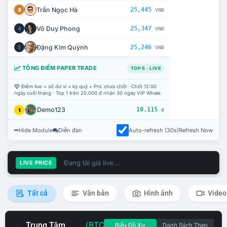
Trần Ngọc Hà
25,445
3
VNĐ
Võ Duy Phong
25,347
4
VNĐ
Đặng Kim Quỳnh
25,246
5
VNĐ
TỔNG ĐIỂM PAPER TRADE
TOP 5 · LIVE
Điểm live = số dư ví + ký quỹ + PnL chưa chốt · Chốt 12:00
ngày cuối tháng · Top 1 trên 20.000 đ nhận 30 ngày VIP Whale.
Demo123
10.115
1
đ
Hide Module
Diễn đàn
Auto-refresh (30s)
Refresh Now
Đang tải giá live...
LIVE PRICE
Tất cả
Văn bản
Hình ảnh
Video
Trung Tâm
(BTC
Biểu Đồ Xu
Danh Sách Theo