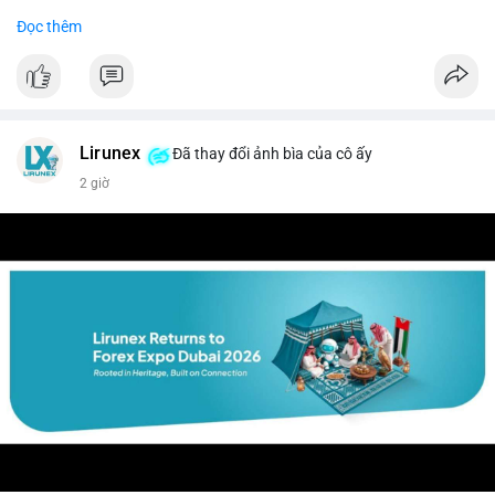
Đọc thêm
$btc $eth
#vlikevn
#titanbot
📰 Nguồn: CoinDesk
Lirunex
Đã thay đổi ảnh bìa của cô ấy
2 giờ