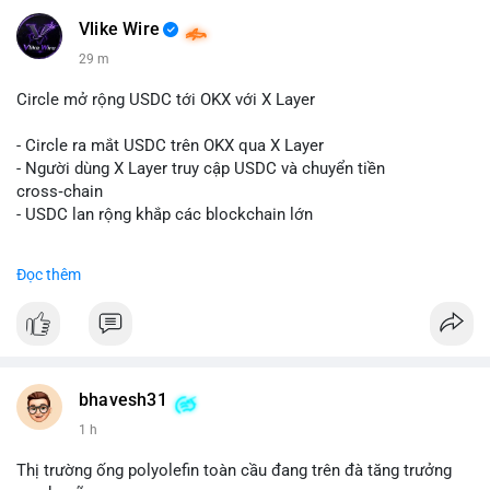
#kiemsoatvi
- Steak ’n Shake trả lương BTC
Vlike Wire
$btc
#btc
$eth
#eth
$sol
#sol
$xrp
#xrp
$sky
#sky
$sand
29 m
#sand
$skr
#skr
Circle mở rộng USDC tới OKX với X Layer
#vlikevn
#titanbot
- Circle ra mắt USDC trên OKX qua X Layer
📰 Nguồn: Decrypt
- Người dùng X Layer truy cập USDC và chuyển tiền
cross‑chain
- USDC lan rộng khắp các blockchain lớn
#binancesquare
#cryptonews
#usdc
#okx
#xlayer
Đọc thêm
$usdc
#vlikevn
#titanbot
📰 Nguồn: Cointelegraph
bhavesh31
1 h
Thị trường ống polyolefin toàn cầu đang trên đà tăng trưởng