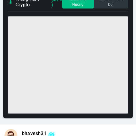
Crypto
)
Hướng
Dõi
bhavesh31