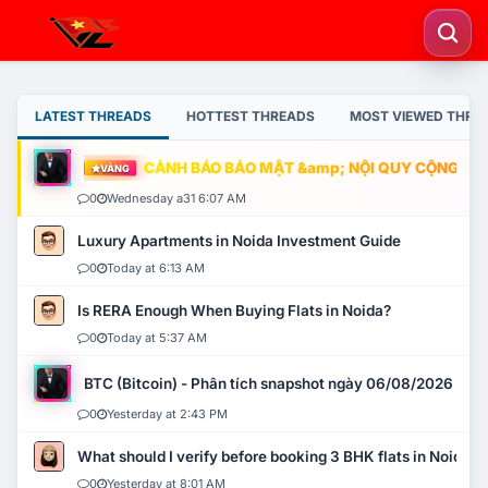
LATEST THREADS
HOTTEST THREADS
MOST VIEWED THRE
CẢNH BÁO BẢO MẬT &amp; NỘI QUY CỘNG ĐỒNG
VÀNG
0
Wednesday a31 6:07 AM
Luxury Apartments in Noida Investment Guide
0
Today at 6:13 AM
Is RERA Enough When Buying Flats in Noida?
0
Today at 5:37 AM
BTC (Bitcoin) - Phân tích snapshot ngày 06/08/2026
0
Yesterday at 2:43 PM
What should I verify before booking 3 BHK flats in Noida?
0
Yesterday at 8:01 AM