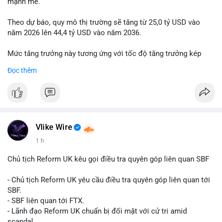
mạnh mẽ.
Theo dự báo, quy mô thị trường sẽ tăng từ 25,0 tỷ USD vào
năm 2026 lên 44,4 tỷ USD vào năm 2036.
Mức tăng trưởng này tương ứng với tốc độ tăng trưởng kép
hàng năm (CAGR) đạt 5,9% trong giai đoạn dự báo.
Đọc thêm
Đây là tín hiệu tích cực cho các nhà sản xuất, nhà phân phối và
nhà đầu tư trong ngành vật liệu xây dựng và hạ tầng.
Bạn đánh giá thế nào về tiềm năng của dòng sản phẩm ống
nhựa polyolefin trong tương lai?
Vlike Wire
1 h
Chủ tịch Reform UK kêu gọi điều tra quyên góp liên quan SBF
- Chủ tịch Reform UK yêu cầu điều tra quyên góp liên quan tới
SBF.
- SBF liên quan tới FTX.
- Lãnh đạo Reform UK chuẩn bị đối mặt với cử tri amid
scandal.