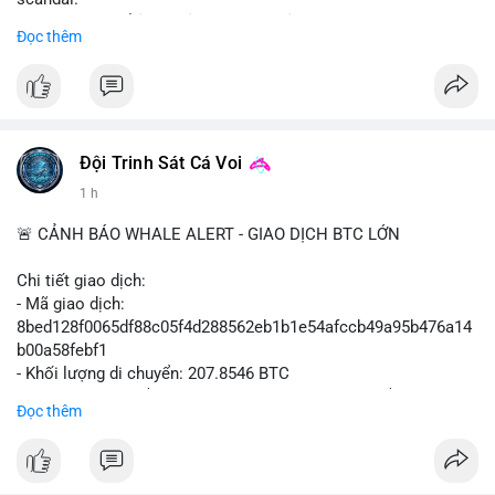
- Sự kiện có thể ảnh hưởng đến hình ảnh SBF và FTX.
Đọc thêm
- Không có thông tin tác động thị trường ngay lập tức.
#binancesquare
#cryptonews
#sbf
#ftx
#reformuk
$btc $eth
#vlikevn
#titanbot
Đội Trinh Sát Cá Voi
1 h
📰 Nguồn: Cointelegraph
🚨 CẢNH BÁO WHALE ALERT - GIAO DỊCH BTC LỚN
Chi tiết giao dịch:
- Mã giao dịch:
8bed128f0065df88c05f4d288562eb1b1e54afccb49a95b476a14
b00a58febf1
- Khối lượng di chuyển: 207.8546 BTC
- Giá trị ước tính: $13,449,009.09 USD (theo thị giá $64,703.92
Đọc thêm
USD)
- Thời gian: 17:19:40 2026-08-07 UTC
Nhận định phân tích: