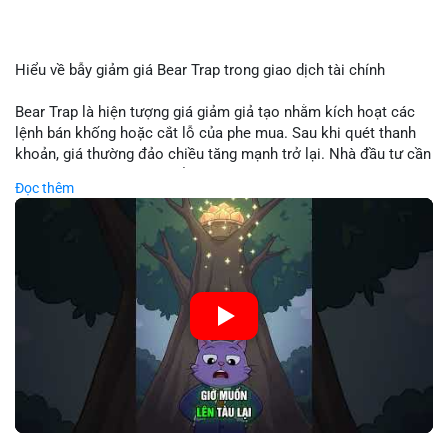
Hiểu về bẫy giảm giá Bear Trap trong giao dịch tài chính
Bear Trap là hiện tượng giá giảm giả tạo nhằm kích hoạt các
lệnh bán khống hoặc cắt lỗ của phe mua. Sau khi quét thanh
khoản, giá thường đảo chiều tăng mạnh trở lại. Nhà đầu tư cần
nhận diện mô hình này để tránh bị thao túng tâm lý và tối ưu
Đọc thêm
hóa điểm vào lệnh.
🎥 Xem video trực tiếp tại:
Nguồn: Cú Thông Thái