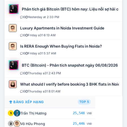
Phân tích giá Bitcoin (BTC) hôm nay: Liệu nỗi sợ hãi có mở 
0
Yesterday at 2:33 PM
Luxury Apartments in Noida Investment Guide
0
Friday a31 6:13 AM
Is RERA Enough When Buying Flats in Noida?
0
Friday a31 5:37 AM
BTC (Bitcoin) - Phân tích snapshot ngày 06/08/2026
0
Thursday a31 2:43 PM
What should I verify before booking 3 BHK flats in Noida?
0
Thursday a31 8:01 AM
BẢNG XẾP HẠNG
TOP 5
Trần Thị Hương
25,548
1
VNĐ
Võ Hữu Phong
25,446
2
VNĐ