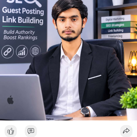
Lời khuyên ngắn gọn cho nhà đầu tư nhỏ lẻ: Theo dõi sát biến
động thanh khoản trên các sàn lớn trong 24-48 giờ tới. Không
nên FOMO hoặc hoảng loạn bán tháo khi thấy lệnh chuyển lớn.
Hãy đặt lệnh dừng lỗ hợp lý và chờ xác nhận xu hướng rõ ràng
trước khi vào lệnh mới.
#10btc
#650kusd
#chotloinganhan
#tichluydaihan
#btcmempool