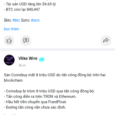
- Tài sản USD tăng lên $4.65 tỷ
- BTC còn lại 840,447
$btc
#btc
$strc
#strc
Đọc thêm
#vlikevn
#titanbot
📰 Nguồn: Cointelegraph
Vlike Wire
36 m
Sàn Coinsbuy mất 8 triệu USD do tấn công đồng bộ trên hai
blockchain
- Coinsbuy bị trộm 8 triệu USD qua tấn công đồng bộ.
- Tấn công diễn ra trên TRON và Ethereum.
- Hầu hết tiền chuyển qua FixedFloat.
- Đường tấn công vẫn chưa xác định.