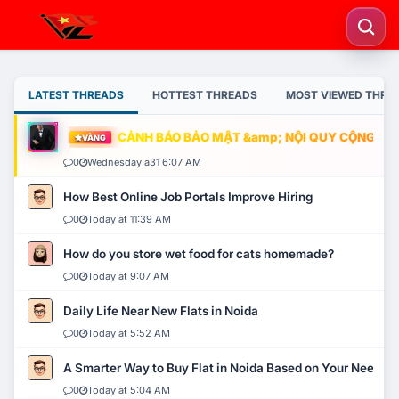
LATEST THREADS
HOTTEST THREADS
MOST VIEWED THRE
CẢNH BÁO BẢO MẬT &amp; NỘI QUY CỘNG ĐỒNG
VÀNG
0
Wednesday a31 6:07 AM
How Best Online Job Portals Improve Hiring
0
Today at 11:39 AM
How do you store wet food for cats homemade?
0
Today at 9:07 AM
Daily Life Near New Flats in Noida
0
Today at 5:52 AM
A Smarter Way to Buy Flat in Noida Based on Your Needs
0
Today at 5:04 AM