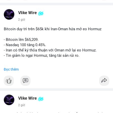
Vlike Wire
2 giờ
Bitcoin duy trì trên $65k khi Iran-Oman hứa mở eo Hormuz
- Bitcoin lên $65,209.
- Nasdaq 100 tăng 0.45%.
- Iran có thể ký thỏa thuận với Oman mở lại eo Hormuz.
- Tin giảm lo ngại Hormuz, tăng tài sản rủi ro.
#binancesquare
#cryptonews
#btc
Đọc thêm
$btc
#vlikevn
#titanbot
📰 Nguồn: CoinDesk
Vlike Wire
2 giờ