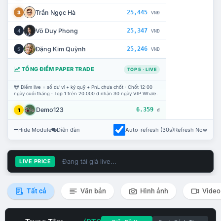
Trần Ngọc Hà
25,445
3
VNĐ
Võ Duy Phong
25,347
4
VNĐ
Đặng Kim Quỳnh
25,246
5
VNĐ
TỔNG ĐIỂM PAPER TRADE
TOP 5 · LIVE
Điểm live = số dư ví + ký quỹ + PnL chưa chốt · Chốt 12:00
ngày cuối tháng · Top 1 trên 20.000 đ nhận 30 ngày VIP Whale.
Demo123
6.359
1
đ
Hide Module
Diễn đàn
Auto-refresh (30s)
Refresh Now
Đang tải giá live...
LIVE PRICE
Tất cả
Văn bản
Hình ảnh
Video