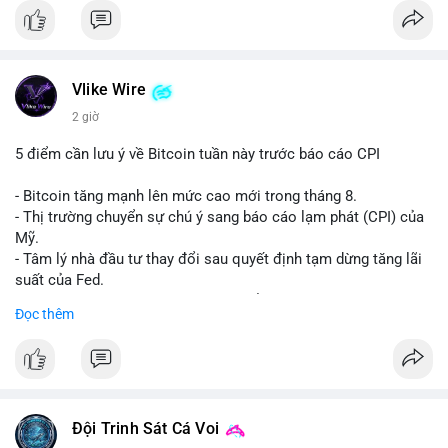
Vlike Wire
2 giờ
5 điểm cần lưu ý về Bitcoin tuần này trước báo cáo CPI
- Bitcoin tăng mạnh lên mức cao mới trong tháng 8.
- Thị trường chuyển sự chú ý sang báo cáo lạm phát (CPI) của
Mỹ.
- Tâm lý nhà đầu tư thay đổi sau quyết định tạm dừng tăng lãi
suất của Fed.
- Cần theo dõi sát sao dữ liệu CPI để dự đoán biến động tiếp
Đọc thêm
theo.
#bitcoin
#btc
#cryptonews
#binancesquare
#cpi
$btc
Đội Trinh Sát Cá Voi