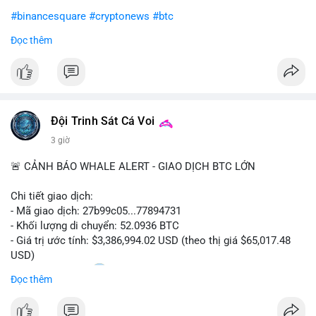
#binancesquare
#cryptonews
#btc
Đọc thêm
$btc
#vlikevn
#titanbot
📰 Nguồn: CoinDesk
Đội Trinh Sát Cá Voi
3 giờ
🚨 CẢNH BÁO WHALE ALERT - GIAO DỊCH BTC LỚN
Chi tiết giao dịch:
- Mã giao dịch: 27b99c05...77894731
- Khối lượng di chuyển: 52.0936 BTC
- Giá trị ước tính: $3,386,994.02 USD (theo thị giá $65,017.48
USD)
- Thời gian: 10:20
2 2026-08-10 UTC
Đọc thêm
Nhận định phân tích hành vi của Cá voi dựa trên giao dịch này: