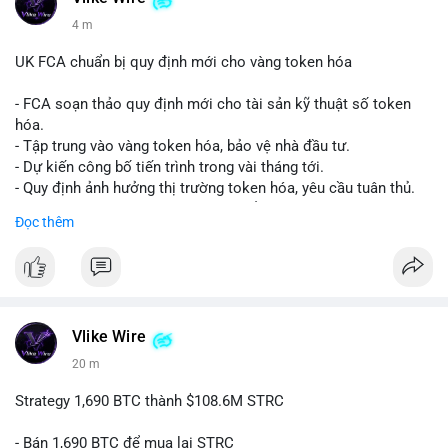
4 m
UK FCA chuẩn bị quy định mới cho vàng token hóa
- FCA soạn thảo quy định mới cho tài sản kỹ thuật số token
hóa.
- Tập trung vào vàng token hóa, bảo vệ nhà đầu tư.
- Dự kiến công bố tiến trình trong vài tháng tới.
- Quy định ảnh hưởng thị trường token hóa, yêu cầu tuân thủ.
- Nhà đầu tư, doanh nghiệp cần chuẩn bị.
Đọc thêm
#binancesquare
#cryptonews
#tokenizedgold
#fca
#ukregulation
$btc $eth
#vlikevn
#titanbot
Vlike Wire
20 m
📰 Nguồn: CoinDesk
Strategy 1,690 BTC thành $108.6M STRC
- Bán 1,690 BTC để mua lại STRC