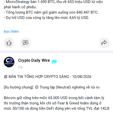
âm), trải nghiệm coin rác, và sự nhàm chán của Bitcoin khi đi
- MicroStrategy bán 1.690 BTC, thu về 653 triệu USD từ việc
ngang.
phát hành cổ phiếu.
• Tin tức quốc tế: Hedge funds trên CME chuyển sang vị thế
- Tổng lượng BTC nắm giữ giảm xuống còn 840.447 BTC.
Long Bitcoin; Standard Chartered dự báo LINK đạt 200 USD
- Dự trữ USD của công ty tăng lên mức 4,65 tỷ USD.
vào năm 2030; MicroStrategy bán 1,690 BTC.
• Binance Announcements: Binance delist BTTC & POWR vào
#microstrategy
#btc
#cryptonews
#binancesquare
Đọc thêm
14/08; ra mắt các chiến dịch airdrop và cuộc thi trading.
$btc
💡 NHẬN ĐỊNH & KHUYẾN NGHỊ
• Nhận định: Thị trường đang trong giai đoạn tích lũy đi ngang
#vlikevn
#titanbot
(sideways) với tâm lý sợ hãi chiếm ưu thế. Sự dịch chuyển của
các quỹ phòng hộ sang vị thế Long là tín hiệu tích cực ngầm,
📰 Nguồn: CoinDesk
Crypto Daily Wire
nhưng biến động ngắn hạn vẫn cao.
1 h
• Khuyến nghị: Cẩn trọng với các lệnh Long/Short khi Bitcoin
chưa thoát khỏi vùng giá hiện tại. Theo dõi sát các tin tức về
📰 BẢN TIN TỔNG HỢP CRYPTO SÁNG - 10/08/2026
lạm phát (CPI) và động thái của các quỹ lớn.
[Xu hướng chung]: 🟡 Trung lập (Neutral) nghiêng về rủi ro
📊 Nguồn: Radar Tâm Lý Thị Trường
Bitcoin giữ vững trên mốc 65.000 USD trong bối cảnh tâm lý
thị trường thận trọng, khi chỉ số Fear & Greed Index dừng ở
mức 30/100 và dòng tiền DeFi đứng yên với tổng TVL đạt 142,8