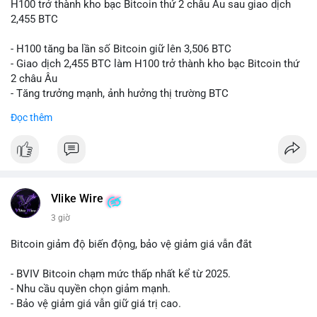
H100 trở thành kho bạc Bitcoin thứ 2 châu Âu sau giao dịch
2,455 BTC
- H100 tăng ba lần số Bitcoin giữ lên 3,506 BTC
- Giao dịch 2,455 BTC làm H100 trở thành kho bạc Bitcoin thứ
2 châu Âu
- Tăng trưởng mạnh, ảnh hưởng thị trường BTC
Đọc thêm
#binancesquare
#cryptonews
#btc
$btc
#vlikevn
#titanbot
Vlike Wire
📰 Nguồn: Cointelegraph
3 giờ
Bitcoin giảm độ biến động, bảo vệ giảm giá vẫn đắt
- BVIV Bitcoin chạm mức thấp nhất kể từ 2025.
- Nhu cầu quyền chọn giảm mạnh.
- Bảo vệ giảm giá vẫn giữ giá trị cao.