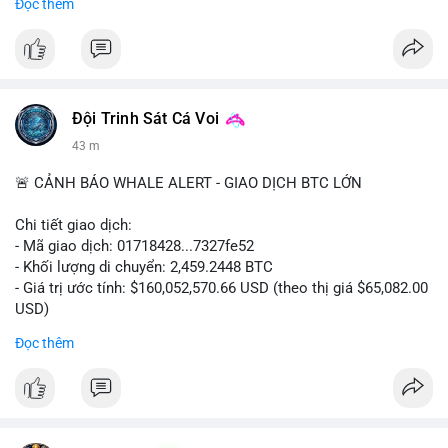
Đọc thêm
#binancesquare
#cryptonews
#coinsbuy
#trx
#eth
$trx $eth
#vlikevn
#titanbot
Đội Trinh Sát Cá Voi
📰 Nguồn: CoinDesk
43 m
🚨 CẢNH BÁO WHALE ALERT - GIAO DỊCH BTC LỚN
Chi tiết giao dịch:
- Mã giao dịch: 01718428...7327fe52
- Khối lượng di chuyển: 2,459.2448 BTC
- Giá trị ước tính: $160,052,570.66 USD (theo thị giá $65,082.00
USD)
- Thời gian: 12:19:48 2026-08-10 UTC
Đọc thêm
Nhận định phân tích:
Khối lượng 2,459 BTC tương đương hơn 160 triệu USD được
chuyển trong một giao dịch duy nhất cho thấy dấu hiệu hoạt
động của tổ chức lớn hoặc quỹ đầu tư. Với mức giá hiện tại,