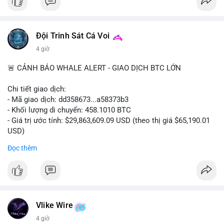
Đội Trinh Sát Cá Voi
4 giờ
🚨 CẢNH BÁO WHALE ALERT - GIAO DỊCH BTC LỚN
Chi tiết giao dịch:
- Mã giao dịch: dd358673...a58373b3
- Khối lượng di chuyển: 458.1010 BTC
- Giá trị ước tính: $29,863,609.09 USD (theo thị giá $65,190.01
USD)
- Thời gian: 09:19:51 2026-08-10 UTC
Đọc thêm
Nhận định phân tích hành vi của Cá voi dựa trên giao dịch này:
Khối lượng 458 BTC trị giá gần 30 triệu USD được di chuyển
trong một giao dịch duy nhất cho thấy đây là hành động của
một tổ chức lớn hoặc cá voi cấp cao. Việc chuyển toàn bộ số
coin này mà không tách nhỏ thành nhiều giao dịch cho thấy
Vlike Wire
chủ thể không có ý định che giấu dòng tiền, thường là hành vi
4 giờ