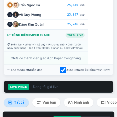
Trần Ngọc Hà
25,445
3
VNĐ
Võ Duy Phong
25,347
4
VNĐ
Đặng Kim Quỳnh
25,246
5
VNĐ
TỔNG ĐIỂM PAPER TRADE
TOP 5 · LIVE
Điểm live = số dư ví + ký quỹ + PnL chưa chốt · Chốt 12:00
ngày cuối tháng · Top 1 trên 20.000 đ nhận 30 ngày VIP Whale.
Chưa có thành viên giao dịch Paper trong tháng.
Hide Module
Diễn đàn
Auto-refresh (30s)
Refresh Now
Đang tải giá live...
LIVE PRICE
Tất cả
Văn bản
Hình ảnh
Video