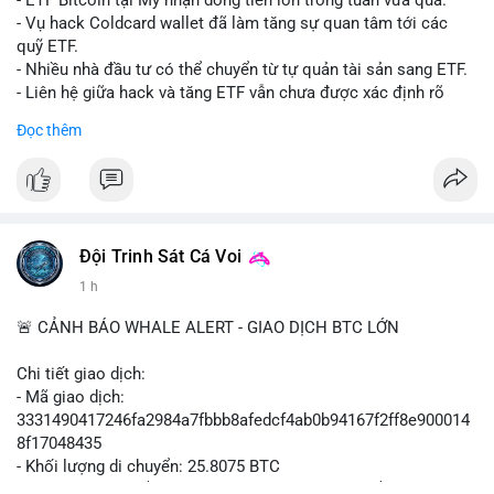
- ETF Bitcoin tại Mỹ nhận dòng tiền lớn trong tuần vừa qua.
- Tòa án Nga công nhận crypto là tài sản pháp lý, thiết lập tiền
- Vụ hack Coldcard wallet đã làm tăng sự quan tâm tới các
lệ cho các vụ án hình sự và dân sự.
quỹ ETF.
- Trump hy vọng ký luật cơ cấu thị trường crypto sớm, dù vẫn
- Nhiều nhà đầu tư có thể chuyển từ tự quản tài sản sang ETF.
còn rào cản pháp lý.
- Liên hệ giữa hack và tăng ETF vẫn chưa được xác định rõ
- Saga’s EVM blockchain ngừng hoạt động sau vụ hack 7 M$,
ràng.
Đọc thêm
tiền trộm được chuyển sang Ethereum.
- Steak ’n Shake triển khai chương trình thưởng Bitcoin cho
#binancesquare
#cryptonews
#btc
#etf
nhân viên, cho phép nhận phần lương bằng BTC.
$btc
#binancesquare
#cryptonews
#btc
#eth
#sol
#xrp
#cc
#sky
#sand
#skr
#dvt
#vlikevn
#titanbot
Đội Trinh Sát Cá Voi
1 h
$btc $eth $sol $xrp $cc $sky $sand $skr $dvt
📰 Nguồn: Cointelegraph
🚨 CẢNH BÁO WHALE ALERT - GIAO DỊCH BTC LỚN
#vlikevn
#titanbot
Chi tiết giao dịch:
📰 Nguồn: Decrypt
- Mã giao dịch:
3331490417246fa2984a7fbbb8afedcf4ab0b94167f2ff8e900014
8f17048435
- Khối lượng di chuyển: 25.8075 BTC
- Giá trị ước tính: $1,666,026.81 USD (theo thị giá $64,556.01