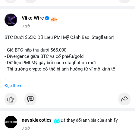
$btc
Vlike Wire
#vlikevn
#titanbot
3 giờ
📰 Nguồn: Cointelegraph
BTC Dưới $65K: Dữ Liệu PMI Mỹ Cảnh Báo 'Stagflation'
- Giá BTC hấp thụ dưới $65.000
- Divergence giữa BTC và cổ phiếu/gold
- Dữ liệu PMI Mỹ gây bối cảnh stagflation mới
- Thị trường crypto có thể bị ảnh hưởng từ vĩ mô kinh tế
$btc
#btc
Đọc thêm
#vlikevn
#titanbot
📰 Nguồn: Cointelegraph
nevskiexotics
Đã thay đổi ảnh bìa của anh ấy
3 giờ