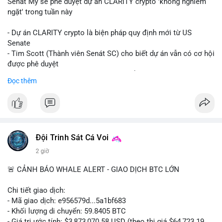
Senát Mỹ sẽ phê duyệt dự án CLARITY crypto 'không nghiêm
ngặt' trong tuần này
- Dự án CLARITY crypto là biện pháp quy định mới từ US
Senate
- Tim Scott (Thành viên Senát SC) cho biết dự án vẫn có cơ hội
được phê duyệt
- Bài toán chính là thời gian hạn chế để đưa dự án vào lịch
Đọc thêm
trình
- Có thể ảnh hưởng đến môi trường quy định crypto tại Mỹ
$btc $eth
#vlikevn
#titanbot
Đội Trinh Sát Cá Voi
2 giờ
📰 Nguồn: Cointelegraph
🚨 CẢNH BÁO WHALE ALERT - GIAO DỊCH BTC LỚN
Chi tiết giao dịch:
- Mã giao dịch: e956579d...5a1bf683
- Khối lượng di chuyển: 59.8405 BTC
- Giá trị ước tính: $3,873,070.58 USD (theo thị giá $64,723.19