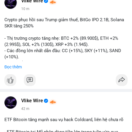
Vlike Wire
10 m
Crypto phục hồi sau Trump giảm thuế, BitGo IPO 2.1B, Solana
SKR tăng 250%
- Thị trường crypto tăng nhẹ: BTC +2% (89.900$), ETH +2%
(2.995$), SOL +2% (130$), XRP +3% (1.94$).
- Các đồng lớn nhất dẫn đầu: CC (+15%), SKY (+11%), SAND
(+10%).
- Gần 1 B$ liquidations khi Bitcoin phục hồi sau tín hiệu Trump
Đọc thêm
hủy bỏ lệnh thuế EU.
- Vitalik Buterin đề xuất staking DVT để tăng cường bảo mật
và phân quyền Ethereum.
- BitGo công bố IPO 18$/cổ phiếu, định giá 2.1 B$.
- Thượng viện Mỹ tiến hành dự thảo Clarity Act, mặc dù chưa
có sự đồng thuận hai đảng.
Vlike Wire
- Newrez xem xét Bitcoin và Ethereum trong việc xác định đủ
42 m
điều kiện vay mua nhà, áp dụng giá trị giảm để bù đắp biến
động.
ETF Bitcoin tăng mạnh sau vụ hack Coldcard, liên hệ chưa rõ
- Cơ quan quản lý Hồng Kông bắt đầu cấp giấy phép stablecoin
theo khung mới nghiêm ngặt.