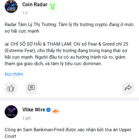
khoản mỏng.
Coin Radar
📰 Nguồn: CoinDesk
1 h
#25dot8btc
#dichuyen1_66trieuusd
#khangcu64556
#whalebtc
#theodoidongtien
Radar Tâm Lý Thị Trường: Tâm lý thị trường crypto đang ở mức
sợ hãi cực mạnh
📊 CHỈ SỐ SỢ HÃI & THAM LAM: Chỉ số Fear & Greed chỉ 25
(Extreme Fear), cho thấy thị trường đang trong trạng thái sợ
hãi cực mạnh. Người đầu tư có xu hướng tránh rủi ro, giảm
tham gia giao dịch, và tâm lý tiêu cực dominan.
Đọc thêm
📈 XU HƯỚNG TÌM KIẾM & THẢO LUẬN: Coin được tìm kiếm
nhiều nhất trên CoinGecko là Cash Cat (CASHCAT), Bitcoin
(BTC), Sui (SUI), Pudgy Penguins (PENGU). Trên Google Trends
Việt Nam, từ khóa như 'con riêng', 'phạm nhật minh anh' và 'tô
lâm' được nhắc đến nhiều, có thể phản ánh sự quan tâm đến
các chủ đề không liên quan trực tiếp đến crypto.
Vlike Wire
2 giờ
💬 DÒNG CHẢY TIN TỨC & TRUYỀN THÔNG: Các bài đăng
trên Binance Square tập trung vào chiến lược trading, lệnh kẹp,
Công án Sam Bankman-Fried được xác nhận bởi tòa án Upper
và cập nhật về sự kiện như 'Lãi lỗ chưa ghi nhận'. Trên
Court