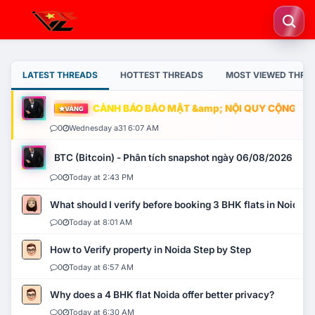
LATEST THREADS
HOTTEST THREADS
MOST VIEWED THRE
CẢNH BÁO BẢO MẬT &amp; NỘI QUY CỘNG ĐỒNG
VÀNG
0
Wednesday a31 6:07 AM
BTC (Bitcoin) - Phân tích snapshot ngày 06/08/2026
0
Today at 2:43 PM
What should I verify before booking 3 BHK flats in Noida?
0
Today at 8:01 AM
How to Verify property in Noida Step by Step
0
Today at 6:57 AM
Why does a 4 BHK flat Noida offer better privacy?
0
Today at 6:30 AM