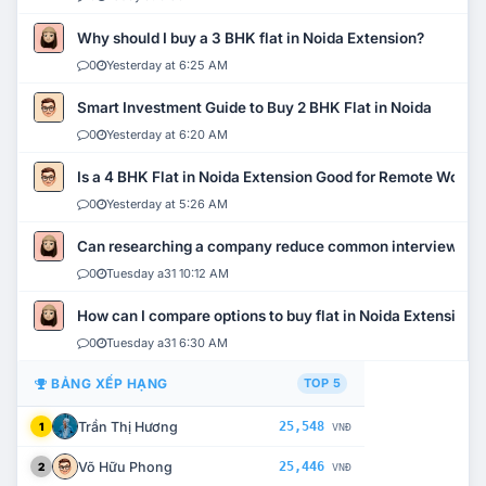
Why should I buy a 3 BHK flat in Noida Extension?
0
Yesterday at 6:25 AM
Smart Investment Guide to Buy 2 BHK Flat in Noida
0
Yesterday at 6:20 AM
Is a 4 BHK Flat in Noida Extension Good for Remote Work?
0
Yesterday at 5:26 AM
Can researching a company reduce common interview mi
0
Tuesday a31 10:12 AM
How can I compare options to buy flat in Noida Extension?
0
Tuesday a31 6:30 AM
BẢNG XẾP HẠNG
TOP 5
Trần Thị Hương
25,548
1
VNĐ
Võ Hữu Phong
25,446
2
VNĐ