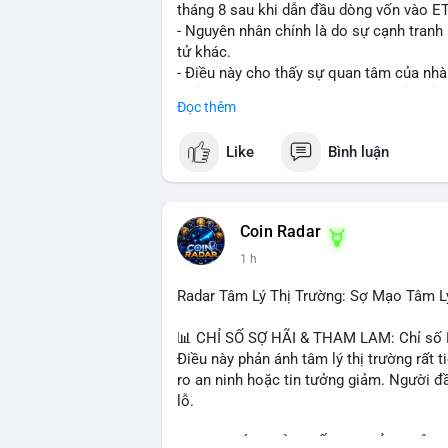
tháng 8 sau khi dẫn đầu dòng vốn vào ETF
- Nguyên nhân chính là do sự cạnh tranh
tử khác.
- Điều này cho thấy sự quan tâm của nhà 
hưởng đến dòng vốn và thanh khoản của 
Đọc thêm
- Nhà đầu tư cần theo dõi sát sao diễn b
quyết định đầu tư hợp lý.
Like
Bình luận
#binancesquare
#cryptonews
#hyperliqu
$hype
Coin Radar
1 h
#vlikevn
#titanbot
Radar Tâm Lý Thị Trường: Sợ Mạo Tâm L
📰 Nguồn: CoinDesk
📊 CHỈ SỐ SỢ HÃI & THAM LAM: Chỉ số Fe
Điều này phản ánh tâm lý thị trường rất t
ro an ninh hoặc tin tưởng giảm. Người đầ
lỗ.
📈 XU HƯỚNG TÌM KIẾM & THẢO LUẬN: Co