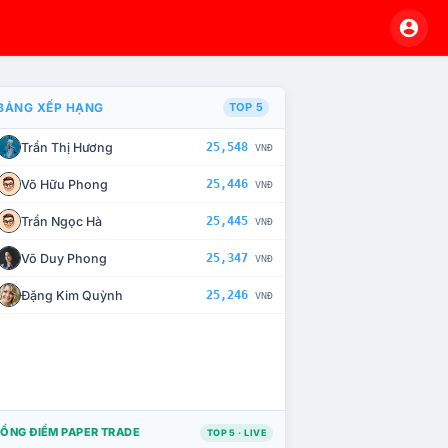
BẢNG XẾP HẠNG
TOP 5
Trần Thị Hương
25,548
VNĐ
À CHẾ TÀI XỬ LÝ VI PHẠM
Võ Hữu Phong
25,446
VNĐ
Trần Ngọc Hà
25,445
VNĐ
Võ Duy Phong
25,347
VNĐ
Đặng Kim Quỳnh
25,246
VNĐ
ỔNG ĐIỂM PAPER TRADE
TOP 5 · LIVE