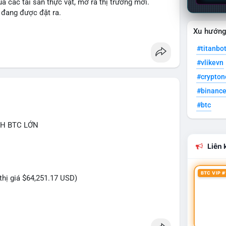
a các tài sản thực vật, mở ra thị trường mới.
 đang được đặt ra.
ken hóa các tài sản bất thường.
Xu hướn
tion
#web3
#nft
#titanbo
#vlikevn
#crypto
#binanc
#btc
CH BTC LỚN
Liên k
BTC VIP #
 thị giá $64,251.17 USD)
ìn USD được phát hiện trong mempool chưa xác