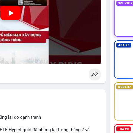
SOL VIP #
ADA #6
DOGE #7
ng lại do cạnh tranh
TRX #8
TF Hyperliquid đã chững lại trong tháng 7 và