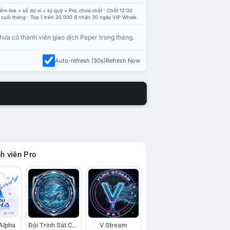
ểm live = số dư ví + ký quỹ + PnL chưa chốt · Chốt 12:00
 cuối tháng · Top 1 trên 20.000 đ nhận 30 ngày VIP Whale.
hưa có thành viên giao dịch Paper trong tháng.
Auto-refresh (30s)
Refresh Now
h viên Pro
 Alpha
Đội Trinh Sát Cá Voi
V Stream