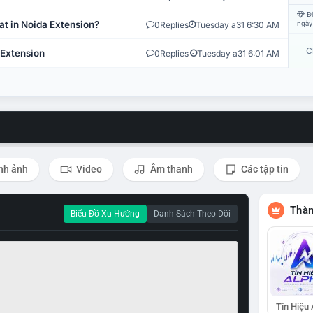
Đi
at in Noida Extension?
0
Replies
Tuesday a31 6:30 AM
ngày
C
 Extension
0
Replies
Tuesday a31 6:01 AM
nh ảnh
Video
Âm thanh
Các tập tin
Thàn
Biểu Đồ Xu Hướng
Danh Sách Theo Dõi
Tín Hiệu