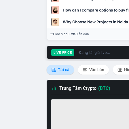
How can I compare options to buy fl
Why Choose New Projects in Noida
Hide Module
Diễn đàn
Đang tải giá live...
LIVE PRICE
Tất cả
Văn bản
Hì
Trung Tâm Crypto
(BTC)