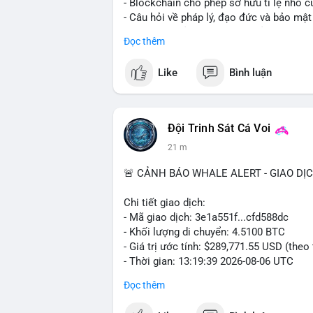
- Blockchain cho phép sở hữu tỉ lệ nhỏ củ
- Câu hỏi về pháp lý, đạo đức và bảo mật
- Nhiều nền tảng NFT đang thử nghiệm to
Đọc thêm
#binancesquare
#cryptonews
#tokeniza
Like
Bình luận
$btc $eth
#vlikevn
#titanbot
Đội Trinh Sát Cá Voi
21 m
📰 Nguồn: Cointelegraph
🚨 CẢNH BÁO WHALE ALERT - GIAO DỊ
Chi tiết giao dịch:
- Mã giao dịch: 3e1a551f...cfd588dc
- Khối lượng di chuyển: 4.5100 BTC
- Giá trị ước tính: $289,771.55 USD (theo
- Thời gian: 13:19:39 2026-08-06 UTC
Đọc thêm
Nhận định phân tích:
Giao dịch 4.51 BTC trị giá gần 290 ngh