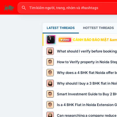
LATEST THREADS
HOTTEST THREADS
CẢNH BÁO BẢO MẬT &amp
VÀNG
What should I verify before booking
How to Verify property in Noida Ste
Why does a 4 BHK flat Noida offer b
Why should I buy a 3 BHK flat in No
Smart Investment Guide to Buy 2 BH
Is a 4 BHK Flat in Noida Extension
Can researching a company reduce