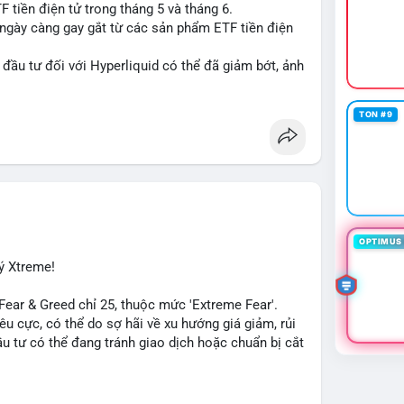
 tiền điện tử trong tháng 5 và tháng 6.
 ngày càng gay gắt từ các sản phẩm ETF tiền điện
đầu tư đối với Hyperliquid có thể đã giảm bớt, ảnh
đồng tiền này.
iến thị trường và các yếu tố cạnh tranh để đưa ra
TON #9
id
#etf
#jpmorgan
OPTIMUS 
ý Xtreme!
ar & Greed chỉ 25, thuộc mức 'Extreme Fear'.
iêu cực, có thể do sợ hãi về xu hướng giá giảm, rủi
u tư có thể đang tránh giao dịch hoặc chuẩn bị cắt
in trending trên CoinGecko bao gồm các token