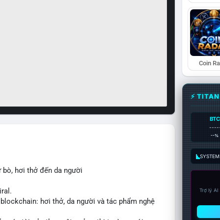
Coin R
⚡ TITA
BTC
----
--%
SYSTEM:
 bò, hơi thở đến da người
ral.
Trợ lý A
 blockchain: hơi thở, da người và tác phẩm nghệ