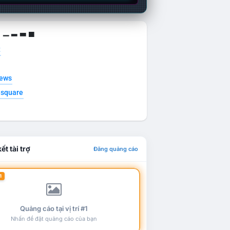
g ▁ ▂ ▃ ▄
t
news
esquare
ết tài trợ
Đăng quảng cáo
1
Quảng cáo tại vị trí #1
Nhấn để đặt quảng cáo của bạn