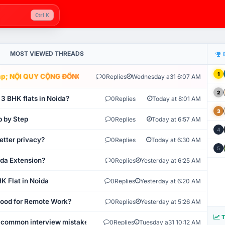
Ctrl K
MOST VIEWED THREADS
1
; NỘI QUY CỘNG ĐỒNG VLIKE.VN: HỆ THỐNG GIÁM SÁT TỰ ĐỘNG V
0
Replies
Wednesday a31 6:07 AM
2
 3 BHK flats in Noida?
0
Replies
Today at 8:01 AM
3
p by Step
0
Replies
Today at 6:57 AM
4
etter privacy?
0
Replies
Today at 6:30 AM
5
ida Extension?
0
Replies
Yesterday at 6:25 AM
K Flat in Noida
0
Replies
Yesterday at 6:20 AM
 Good for Remote Work?
0
Replies
Yesterday at 5:26 AM
T
 common interview mistakes?
0
Replies
Tuesday a31 10:12 AM