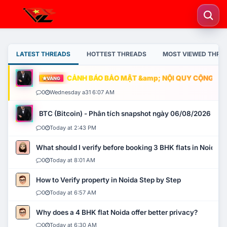
LATEST THREADS
HOTTEST THREADS
MOST VIEWED THRE
CẢNH BÁO BẢO MẬT &amp; NỘI QUY CỘNG ĐỒNG
VÀNG
0
Wednesday a31 6:07 AM
BTC (Bitcoin) - Phân tích snapshot ngày 06/08/2026
0
Today at 2:43 PM
What should I verify before booking 3 BHK flats in Noida?
0
Today at 8:01 AM
How to Verify property in Noida Step by Step
0
Today at 6:57 AM
Why does a 4 BHK flat Noida offer better privacy?
0
Today at 6:30 AM