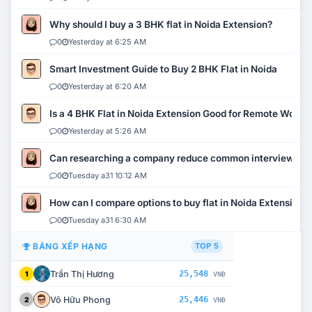
Why should I buy a 3 BHK flat in Noida Extension?
0
Yesterday at 6:25 AM
Smart Investment Guide to Buy 2 BHK Flat in Noida
0
Yesterday at 6:20 AM
Is a 4 BHK Flat in Noida Extension Good for Remote Work?
0
Yesterday at 5:26 AM
Can researching a company reduce common interview mi
0
Tuesday a31 10:12 AM
How can I compare options to buy flat in Noida Extension?
0
Tuesday a31 6:30 AM
BẢNG XẾP HẠNG
TOP 5
Trần Thị Hương
25,548
1
VNĐ
Võ Hữu Phong
25,446
2
VNĐ