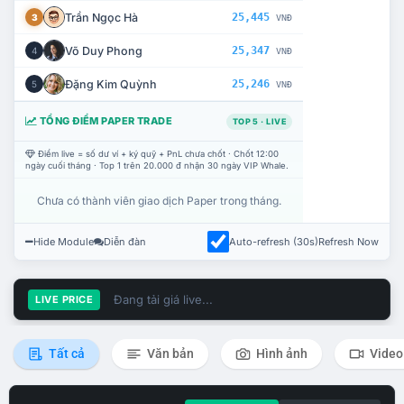
Trần Ngọc Hà
25,445
3
VNĐ
Võ Duy Phong
25,347
4
VNĐ
Đặng Kim Quỳnh
25,246
5
VNĐ
TỔNG ĐIỂM PAPER TRADE
TOP 5 · LIVE
Điểm live = số dư ví + ký quỹ + PnL chưa chốt · Chốt 12:00
ngày cuối tháng · Top 1 trên 20.000 đ nhận 30 ngày VIP Whale.
Chưa có thành viên giao dịch Paper trong tháng.
Hide Module
Diễn đàn
Auto-refresh (30s)
Refresh Now
Đang tải giá live...
LIVE PRICE
Tất cả
Văn bản
Hình ảnh
Video