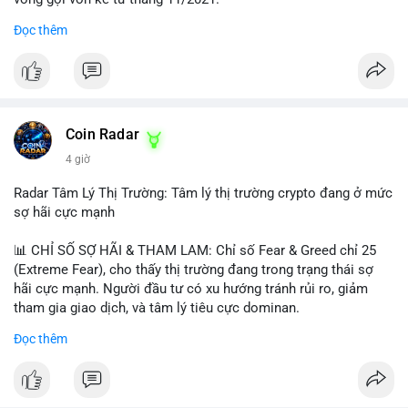
Đọc thêm
Lời khuyên ngắn gọn cho nhà đầu tư nhỏ lẻ:
#jpyc
#cryptonews
#web3
#japan
#blockchain
Nhà đầu tư nên theo dõi sát dòng tiền tiếp theo từ địa chỉ này.
Tránh hành động theo cảm xúc; hãy chờ xác nhận hướng đi của
$btc $eth
dòng tiền trước khi đưa ra quyết định vào lệnh, đồng thời đặt
lệnh dừng lỗ chặt chẽ để quản trị rủi ro trong bối cảnh thanh
#vlikevn
#titanbot
khoản mỏng.
Coin Radar
📰 Nguồn: CoinDesk
4 giờ
#25dot8btc
#dichuyen1_66trieuusd
#khangcu64556
#whalebtc
#theodoidongtien
Radar Tâm Lý Thị Trường: Tâm lý thị trường crypto đang ở mức
sợ hãi cực mạnh
📊 CHỈ SỐ SỢ HÃI & THAM LAM: Chỉ số Fear & Greed chỉ 25
(Extreme Fear), cho thấy thị trường đang trong trạng thái sợ
hãi cực mạnh. Người đầu tư có xu hướng tránh rủi ro, giảm
tham gia giao dịch, và tâm lý tiêu cực dominan.
Đọc thêm
📈 XU HƯỚNG TÌM KIẾM & THẢO LUẬN: Coin được tìm kiếm
nhiều nhất trên CoinGecko là Cash Cat (CASHCAT), Bitcoin
(BTC), Sui (SUI), Pudgy Penguins (PENGU). Trên Google Trends
Việt Nam, từ khóa như 'con riêng', 'phạm nhật minh anh' và 'tô