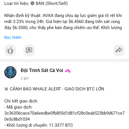
Loại tín hiệu: 🔴 BÁN (Short/Sell)
Nhận định kỹ thuật: AVAX đang chịu áp lực giảm giá rõ rệt khi
mất 3.23% trong 24h. Giá hiện tại $6.4560 đang tiến sát vùng
đáy $6.3500, cho thấy phe bán đang chiếm ưu thế. Khối lượng
giao dịch 2.14 triệu AVAX phản ánh dòng tiền thoát ra khỏi thị
Đọc thêm
trường. Biên độ dao động trong ngày khá rộng (5.6%), tạo điều
kiện cho các lệnh short ngắn hạn.
Khuyến nghị giao dịch cụ thể:
- Vùng Entry: $6.4500 - $6.4800
- Mục tiêu chốt lời (Take Profit - TP): TP1: $6.3500, TP2:
Đội Trinh Sát Cá Voi
$6.2800
2 giờ
- Cắt lỗ (Stop Loss - SL): $6.5800
🚨 CẢNH BÁO WHALE ALERT - GIAO DỊCH BTC LỚN
Lời khuyên quản trị vốn: Khối lượng lệnh khuyến nghị tối đa 2-
3% tổng vốn, đặt SL cứng ngay sau khi vào lệnh để bảo vệ tài
Chi tiết giao dịch:
khoản trước biến động bất thường.
- Mã giao dịch:
3c36356cace70a6eedbe0fb805d1d81cf28c0eab523bb9d671ce7
#shortavax
#avax6450
#bearishavax
#vungbiendong24h
0e5c8bd1034
- Khối lượng di chuyển: 11.3377 BTC