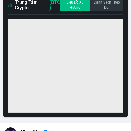
Trung Tâm
(BTC
Biểu Đồ Xu
Danh Sách Theo
Crypto
)
Hướng
Dõi