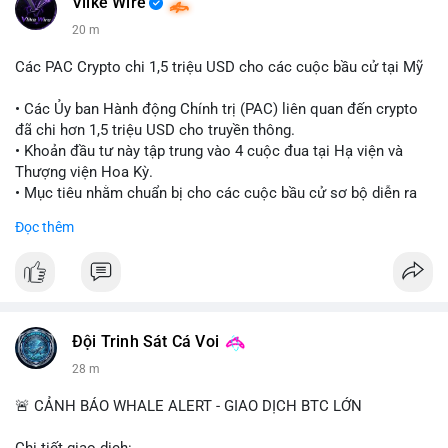
Vlike Wire
20 m
Các PAC Crypto chi 1,5 triệu USD cho các cuộc bầu cử tại Mỹ
• Các Ủy ban Hành động Chính trị (PAC) liên quan đến crypto
đã chi hơn 1,5 triệu USD cho truyền thông.
• Khoản đầu tư này tập trung vào 4 cuộc đua tại Hạ viện và
Thượng viện Hoa Kỳ.
• Mục tiêu nhằm chuẩn bị cho các cuộc bầu cử sơ bộ diễn ra
vào ngày 18 tháng 8.
Đọc thêm
#cryptonews
#politics
#usa
#binancesquare
$btc $eth
#vlikevn
#titanbot
Đội Trinh Sát Cá Voi
28 m
📰 Nguồn: Cointelegraph
🚨 CẢNH BÁO WHALE ALERT - GIAO DỊCH BTC LỚN