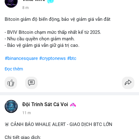
8 m
Bitcoin giảm độ biến động, bảo vệ giảm giá vẫn đắt
- BVIV Bitcoin chạm mức thấp nhất kể từ 2025.
- Nhu cầu quyền chọn giảm mạnh.
- Bảo vệ giảm giá vẫn giữ giá trị cao.
#binancesquare
#cryptonews
#btc
Đọc thêm
$btc
#vlikevn
#titanbot
📰 Nguồn: CoinDesk
Đội Trinh Sát Cá Voi
11 m
🚨 CẢNH BÁO WHALE ALERT - GIAO DỊCH BTC LỚN
Chi tiết giao dịch: