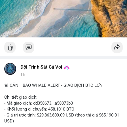
tâm hơn về xu hướng dài hạn. Không nên hành động vội vàng
dựa trên một giao dịch đơn lẻ, hãy quan sát thêm dòng tiền
trong 24-48 giờ để xác nhận xu hướng.
#52dot09btc
#chuyenvilanh
#tichluydaihan
#mempoolbtc
#giaodichlon
Đội Trinh Sát Cá Voi
1 h
🚨 CẢNH BÁO WHALE ALERT - GIAO DỊCH BTC LỚN
Chi tiết giao dịch:
- Mã giao dịch: dd358673...a58373b3
- Khối lượng di chuyển: 458.1010 BTC
- Giá trị ước tính: $29,863,609.09 USD (theo thị giá $65,190.01
USD)
- Thời gian: 09:19:51 2026-08-10 UTC