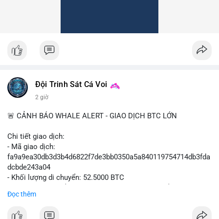
Đội Trinh Sát Cá Voi
2 giờ
🚨 CẢNH BÁO WHALE ALERT - GIAO DỊCH BTC LỚN
Chi tiết giao dịch:
- Mã giao dịch:
fa9a9ea30db3d3b4d6822f7de3bb0350a5a840119754714db3fda
dcbde243a04
- Khối lượng di chuyển: 52.5000 BTC
- Giá trị ước tính: $3,427,163.09 USD (theo thị giá $65,279.30
Đọc thêm
USD)
- Thời gian: 08:19:47 2026-08-10 UTC