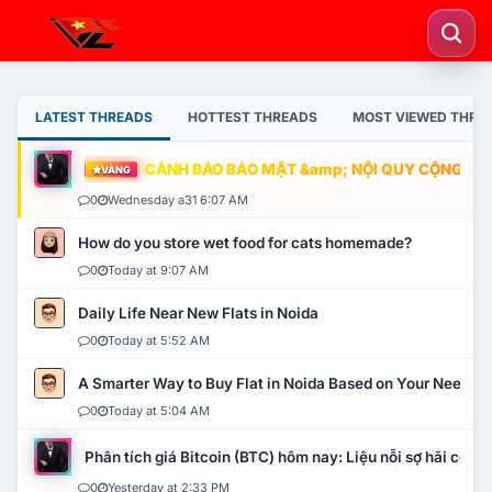
LATEST THREADS
HOTTEST THREADS
MOST VIEWED THRE
CẢNH BÁO BẢO MẬT &amp; NỘI QUY CỘNG ĐỒNG
VÀNG
0
Wednesday a31 6:07 AM
How do you store wet food for cats homemade?
0
Today at 9:07 AM
Daily Life Near New Flats in Noida
0
Today at 5:52 AM
A Smarter Way to Buy Flat in Noida Based on Your Needs
0
Today at 5:04 AM
Phân tích giá Bitcoin (BTC) hôm nay: Liệu nỗi sợ hãi có mở 
0
Yesterday at 2:33 PM