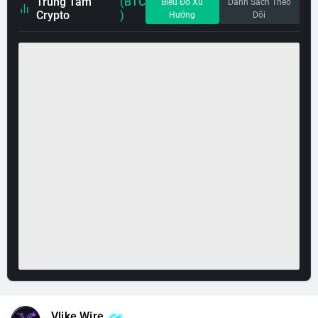
Trung Tâm
(BTC
Biểu Đồ Xu
Danh Sách Theo
Crypto
)
Hướng
Dõi
Vlike Wire