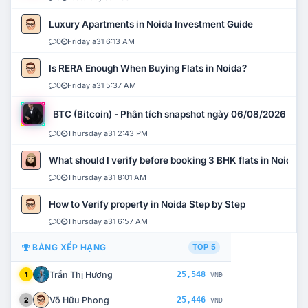
Luxury Apartments in Noida Investment Guide
0
Friday a31 6:13 AM
Is RERA Enough When Buying Flats in Noida?
0
Friday a31 5:37 AM
BTC (Bitcoin) - Phân tích snapshot ngày 06/08/2026
0
Thursday a31 2:43 PM
What should I verify before booking 3 BHK flats in Noida?
0
Thursday a31 8:01 AM
How to Verify property in Noida Step by Step
0
Thursday a31 6:57 AM
BẢNG XẾP HẠNG
TOP 5
Trần Thị Hương
25,548
1
VNĐ
Võ Hữu Phong
25,446
2
VNĐ