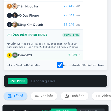
Trần Ngọc Hà
25,445
3
VNĐ
Võ Duy Phong
25,347
4
VNĐ
Đặng Kim Quỳnh
25,246
5
VNĐ
TỔNG ĐIỂM PAPER TRADE
TOP 5 · LIVE
Điểm live = số dư ví + ký quỹ + PnL chưa chốt · Chốt 12:00
ngày cuối tháng · Top 1 trên 20.000 đ nhận 30 ngày VIP Whale.
Demo123
6.359
1
đ
Hide Module
Diễn đàn
Auto-refresh (30s)
Refresh Now
Đang tải giá live...
LIVE PRICE
Tất cả
Văn bản
Hình ảnh
Video