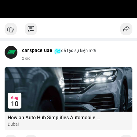
carspace uae
đã tạo sự kiện mới
2 giờ
Aug
10
How an Auto Hub Simplifies Automobile Buying Services
Dubai