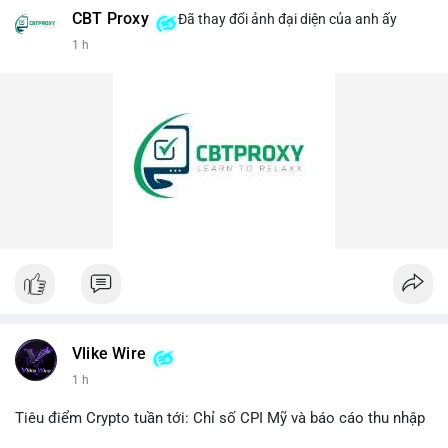
CBT Proxy
Đã thay đổi ảnh đại diện của anh ấy
#458btc
#chuyenvilanh
#aplucban
#btcmempool
1 h
#vilanhtichluy
Vlike Wire
1 h
Tiêu điểm Crypto tuần tới: Chỉ số CPI Mỹ và báo cáo thu nhập