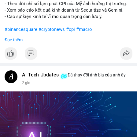
- Theo dõi chỉ số lạm phát CPI của Mỹ ảnh hưởng thị trường.
- Xem báo cáo kết quả kinh doanh từ Securitize và Gemini.
- Các sự kiện kinh tế vĩ mô quan trọng cần lưu ý.
#binancesquare
#cryptonews
#cpi
#macro
Đọc thêm
$btc $eth
#vlikevn
#titanbot
📰 Nguồn: CoinDesk
Ai Tech Updates
Đã thay đổi ảnh bìa của anh ấy
2 giờ