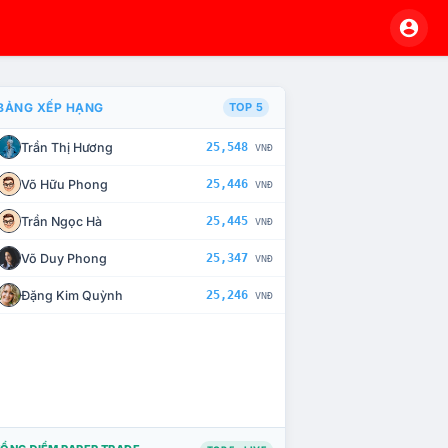
BẢNG XẾP HẠNG
TOP 5
Trần Thị Hương
25,548
VNĐ
À CHẾ TÀI XỬ LÝ VI PHẠM
Võ Hữu Phong
25,446
VNĐ
Trần Ngọc Hà
25,445
VNĐ
Võ Duy Phong
25,347
VNĐ
Đặng Kim Quỳnh
25,246
VNĐ