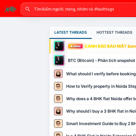
LATEST THREADS
HOTTEST THREADS
CẢNH BÁO BẢO MẬT &amp
VÀNG
BTC (Bitcoin) - Phân tích snapsho
What should I verify before booking
How to Verify property in Noida Ste
Why does a 4 BHK flat Noida offer b
Why should I buy a 3 BHK flat in No
Smart Investment Guide to Buy 2 BH