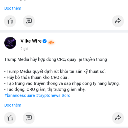
Đọc thêm
#abtc
#cryptonews
#stockmarket
#trump
$btc $eth
#vlikevn
#titanbot
Vlike Wire
📰 Nguồn: CoinDesk
2 giờ
Trump Media hủy hợp đồng CRO, quay lại truyền thông
- Trump Media quyết định rút khỏi tài sản kỹ thuật số.
- Hủy bỏ thỏa thuận kho CRO của .
- Tập trung vào truyền thông và sáp nhập công ty năng lượng.
- Tác động: CRO giảm, thị trường giảm nhẹ.
#binancesquare
#cryptonews
#cro
Đọc thêm
$cro
#vlikevn
#titanbot