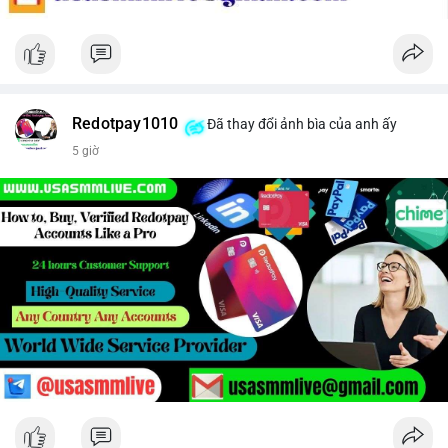
Redotpay1010
Đã thay đổi ảnh bìa của anh ấy
5 giờ