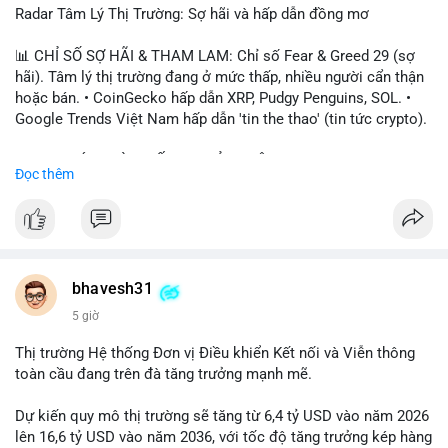
Radar Tâm Lý Thị Trường: Sợ hãi và hấp dẫn đồng mơ
📊 CHỈ SỐ SỢ HÃI & THAM LAM: Chỉ số Fear & Greed 29 (sợ
hãi). Tâm lý thị trường đang ở mức thấp, nhiều người cẩn thận
hoặc bán. • CoinGecko hấp dẫn XRP, Pudgy Penguins, SOL. •
Google Trends Việt Nam hấp dẫn 'tin the thao' (tin tức crypto).
📈 XU HƯỚNG TÌM KIẾM & THẢO LUẬN: • XRP, SOL, PENGU,
Đọc thêm
ONDO, CASHCAT. • Chủ đề 'tô thị ty na' (tỷ giá) và 'giao thông'
(giao thông tài chính). • Bàn tán Binance Square tập trung vào
BTC breakout và lệnh long/short.
💬 DÒNG CHẢY TIN TỨC & TRUYỀN THÔNG: • Trump khẳng
định crypto là 'vấn đề lớn' giúp giảm áp lực USD. • Binance hỗ
bhavesh31
trợ cổ phiếu Apple/IBM. • Bài đăng hấp dẫn về $HFT, $SKYAI,
5 giờ
$BICO. • Tin nhắn cảnh báo về hack North Korea (Bybit).
Thị trường Hệ thống Đơn vị Điều khiển Kết nối và Viễn thông
💡 NHẬN ĐỊNH & KHUYẾN NGHỊ: Tâm lý thị trường đang phân
toàn cầu đang trên đà tăng trưởng mạnh mẽ.
cực. Sợ hãi do chỉ số thấp, nhưng hấp dẫn từ xu hướng meme
coin (PENGU, CASHCAT) và tin cậy từ các dự án lớn (BTC,
Dự kiến quy mô thị trường sẽ tăng từ 6,4 tỷ USD vào năm 2026
SOL). Rủi ro tăng nếu không có thông tin rõ ràng về quy định.
lên 16,6 tỷ USD vào năm 2036, với tốc độ tăng trưởng kép hàng