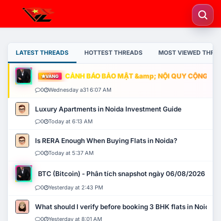
LATEST THREADS
HOTTEST THREADS
MOST VIEWED THRE
CẢNH BÁO BẢO MẬT &amp; NỘI QUY CỘNG ĐỒNG
VÀNG
0
Wednesday a31 6:07 AM
Luxury Apartments in Noida Investment Guide
0
Today at 6:13 AM
Is RERA Enough When Buying Flats in Noida?
0
Today at 5:37 AM
BTC (Bitcoin) - Phân tích snapshot ngày 06/08/2026
0
Yesterday at 2:43 PM
What should I verify before booking 3 BHK flats in Noida?
0
Yesterday at 8:01 AM