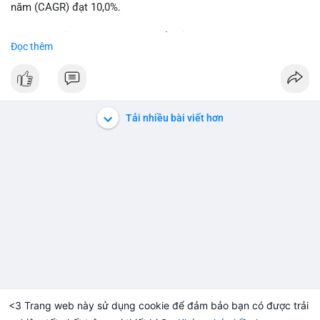
năm (CAGR) đạt 10,0%.
📊 Nguồn: Radar Tâm Lý Thị Trường
Sự tăng trưởng này được thúc đẩy bởi nhu cầu ngày càng cao
Đọc thêm
trong các lĩnh vực ô tô, logistics và thiết bị thông minh.
Doanh nghiệp cần theo dõi xu hướng này để nắm bắt cơ hội
đầu tư và phát triển giải pháp kết nối tiên tiến.
Tải nhiều bài viết hơn
<3 Trang web này sử dụng cookie để đảm bảo bạn có được trải