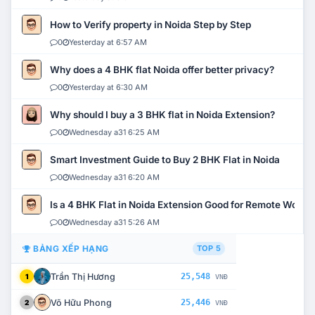
How to Verify property in Noida Step by Step
0
Yesterday at 6:57 AM
Why does a 4 BHK flat Noida offer better privacy?
0
Yesterday at 6:30 AM
Why should I buy a 3 BHK flat in Noida Extension?
0
Wednesday a31 6:25 AM
Smart Investment Guide to Buy 2 BHK Flat in Noida
0
Wednesday a31 6:20 AM
Is a 4 BHK Flat in Noida Extension Good for Remote Work?
0
Wednesday a31 5:26 AM
BẢNG XẾP HẠNG
TOP 5
Trần Thị Hương
25,548
1
VNĐ
Võ Hữu Phong
25,446
2
VNĐ