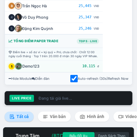
Trần Ngọc Hà
25,445
3
VNĐ
Võ Duy Phong
25,347
4
VNĐ
Đặng Kim Quỳnh
25,246
5
VNĐ
TỔNG ĐIỂM PAPER TRADE
TOP 5 · LIVE
Điểm live = số dư ví + ký quỹ + PnL chưa chốt · Chốt 12:00
ngày cuối tháng · Top 1 trên 20.000 đ nhận 30 ngày VIP Whale.
Demo123
10.115
1
đ
Hide Module
Diễn đàn
Auto-refresh (30s)
Refresh Now
Đang tải giá live...
LIVE PRICE
Tất cả
Văn bản
Hình ảnh
Video
Trung Tâm
(BTC
Biểu Đồ Xu
Danh Sách Theo