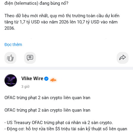
động thái chốt lời; ngược lại, nếu vào ví mới không hoạt động,
điện (telematics) đang bùng nổ?
đó là tín hiệu gom hàng chiến lược.
Theo dữ liệu mới nhất, quy mô thị trường toàn cầu dự kiến
Lời khuyên: Nhà đầu tư nhỏ lẻ nên quan sát thêm 2-4 giờ sau
tăng từ 1,7 tỷ USD vào năm 2026 lên 10,7 tỷ USD vào năm
khi giao dịch được xác nhận, tránh hành động theo cảm xúc.
2036.
Xác minh địa chỉ ví đích trước khi đưa ra quyết định vào lệnh,
ưu tiên quản trị rủi ro trong giai đoạn biến động mạnh.
Mức tăng trưởng này tương ứng với tốc độ tăng trưởng kép
Đọc thêm
hàng năm (CAGR) ấn tượng lên tới 20,2%.
#99dot6btc
#capvoichuyentien
#vilanhtichluy
#aplucban
#btcmempool65k
Điều gì đang thúc đẩy sự tăng trưởng vượt bậc này? Hãy cùng
theo dõi các phân tích chuyên sâu về xu hướng công nghệ và
nhu cầu thị trường trong thời gian tới.
Vlike Wire
3 giờ
OFAC trừng phạt 2 sàn crypto liên quan Iran
OFAC trừng phạt 2 sàn crypto liên quan Iran
- US Treasury OFAC trừng phạt cá nhân và 2 sàn crypto.
- Động cơ: hỗ trợ rửa tiền $5 triệu tài sản kỹ thuật số liên quan