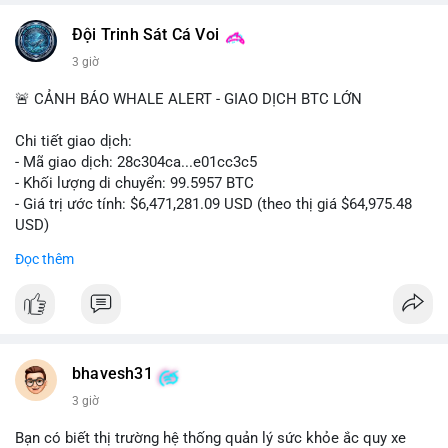
📰 Nguồn: CoinDesk
Đội Trinh Sát Cá Voi
3 giờ
🚨 CẢNH BÁO WHALE ALERT - GIAO DỊCH BTC LỚN
Chi tiết giao dịch:
- Mã giao dịch: 28c304ca...e01cc3c5
- Khối lượng di chuyển: 99.5957 BTC
- Giá trị ước tính: $6,471,281.09 USD (theo thị giá $64,975.48
USD)
- Thời gian: 20:19:36 2026-08-07 UTC
Đọc thêm
Nhận định phân tích: Khối lượng 99.6 BTC chưa xác nhận, trị
giá hơn 6.47 triệu USD, cho thấy dấu hiệu chuyển tiền quy mô
lớn. Với mức giá BTC quanh vùng 65K USD, hành vi này thường
gặp ở hai kịch bản: cá voi nạp lên sàn giao dịch để chuẩn bị
thanh khoản hoặc bán, hoặc chuyển sang ví lạnh nhằm tích lũy
bhavesh31
dài hạn. Việc giao dịch chưa được xác nhận tạo tâm lý thận
3 giờ
trọng, giới đầu tư theo dõi sát dòng tiền này để đánh giá áp lực
cung ngắn hạn. Nếu BTC vào ví nóng sàn, khả năng cao là
Bạn có biết thị trường hệ thống quản lý sức khỏe ắc quy xe