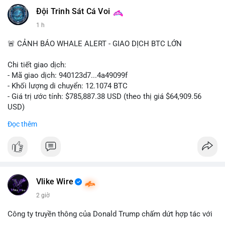
Đội Trinh Sát Cá Voi
1 h
🚨 CẢNH BÁO WHALE ALERT - GIAO DỊCH BTC LỚN
Chi tiết giao dịch:
- Mã giao dịch: 940123d7...4a49099f
- Khối lượng di chuyển: 12.1074 BTC
- Giá trị ước tính: $785,887.38 USD (theo thị giá $64,909.56
USD)
- Thời gian: 22:17:40 2026-08-07 UTC
Đọc thêm
Nhận định phân tích hành vi của Cá voi dựa trên giao dịch này:
Khối lượng 12.1 BTC tương đương gần 786 nghìn USD được di
chuyển trong một giao dịch chưa xác nhận duy nhất. Mức giá
$64,909.56 đang nằm gần vùng kháng cự tâm lý quan trọng.
Động thái này có thể là bước chuẩn bị thanh khoản để bán ra,
Vlike Wire
hoặc tái phân bổ tài sản giữa các ví nóng nhằm tối ưu phí giao
2 giờ
dịch. Việc di chuyển một phần nhỏ trong tổng nắm giữ cho
thấy cá voi đang thăm dò thanh khoản thị trường trước khi có
Công ty truyền thông của Donald Trump chấm dứt hợp tác với
hành động lớn hơn.