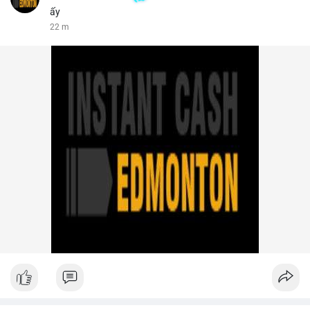
ấy
22 m