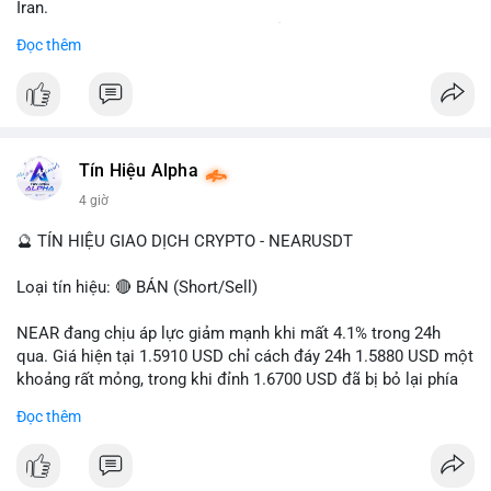
Iran.
- Các sàn bị cấm hoạt động, tài khoản bị khóa.
Đọc thêm
- Tác động: rủi ro cho thị trường crypto, tăng áp lực pháp lý.
#binancesquare
#cryptonews
#ofac
#ussanctions
#iran
$btc $eth
Tín Hiệu Alpha
#vlikevn
#titanbot
4 giờ
📰 Nguồn: Cointelegraph
🔮 TÍN HIỆU GIAO DỊCH CRYPTO - NEARUSDT
Loại tín hiệu: 🔴 BÁN (Short/Sell)
NEAR đang chịu áp lực giảm mạnh khi mất 4.1% trong 24h
qua. Giá hiện tại 1.5910 USD chỉ cách đáy 24h 1.5880 USD một
khoảng rất mỏng, trong khi đỉnh 1.6700 USD đã bị bỏ lại phía
sau. Biên độ dao động ngày đạt 4.9%, cho thấy phe bán đang
Đọc thêm
kiểm soát hoàn toàn. Khối lượng giao dịch 10.29 triệu NEAR
không đủ lớn để tạo lực đỡ, xác nhận xu hướng đi xuống đang
tiếp diễn.