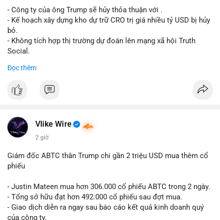
- Công ty của ông Trump sẽ hủy thỏa thuận với .
Lời khuyên cho nhà đầu tư nhỏ lẻ: Theo dõi xác nhận giao dịch
- Kế hoạch xây dựng kho dự trữ CRO trị giá nhiều tỷ USD bị hủy
và dòng tiền tiếp theo từ ví nguồn. Khối lượng này chưa đủ tạo
bỏ.
áp lực bán mạnh, nhưng nếu xuất hiện thêm 2-3 giao dịch
- Không tích hợp thị trường dự đoán lên mạng xã hội Truth
tương tự trong 24 giờ tới, khả năng cao là sóng điều chỉnh
Social.
ngắn hạn. Giữ tỷ trọng danh mục hợp lý, tránh FOMO mua đuổi
Đọc thêm
ở vùng giá hiện tại.
#binancesquare
#cryptonews
#cro
#trump
#truthsocial
#12dot1btc
#786kusd
#dichuyenvinuong
#khangcu64900
$cro
#mempoolbtc
#vlikevn
#titanbot
Vlike Wire
📰 Nguồn: Cointelegraph
2 giờ
Giám đốc ABTC thân Trump chi gần 2 triệu USD mua thêm cổ
phiếu
- Justin Mateen mua hơn 306.000 cổ phiếu ABTC trong 2 ngày.
- Tổng sở hữu đạt hơn 492.000 cổ phiếu sau đợt mua.
- Giao dịch diễn ra ngay sau báo cáo kết quả kinh doanh quý
của công ty.