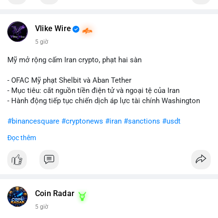
Vlike Wire
5 giờ
Mỹ mở rộng cấm Iran crypto, phạt hai sàn
- OFAC Mỹ phạt Shelbit và Aban Tether
- Mục tiêu: cắt nguồn tiền điện tử và ngoại tệ của Iran
- Hành động tiếp tục chiến dịch áp lực tài chính Washington
#binancesquare
#cryptonews
#iran
#sanctions
#usdt
Đọc thêm
$usdt
#vlikevn
#titanbot
📰 Nguồn: CoinDesk
Coin Radar
5 giờ