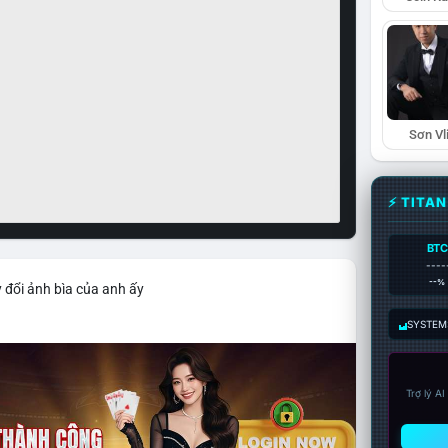
Sơn Vl
⚡ TITA
BTC
----
--%
 đổi ảnh bìa của anh ấy
SYSTEM:
Trợ lý A