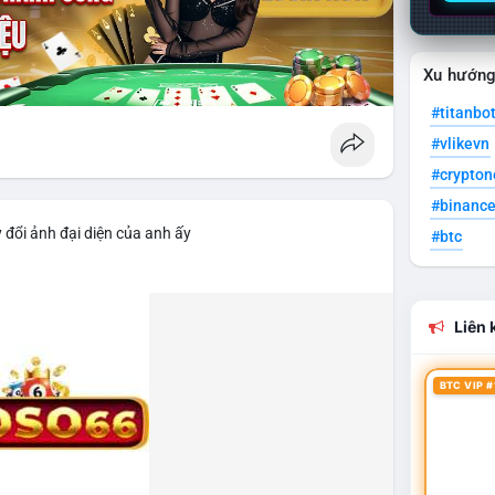
Xu hướn
#titanbo
#vlikevn
#crypto
#binanc
 đổi ảnh đại diện của anh ấy
#btc
Liên k
BTC VIP #