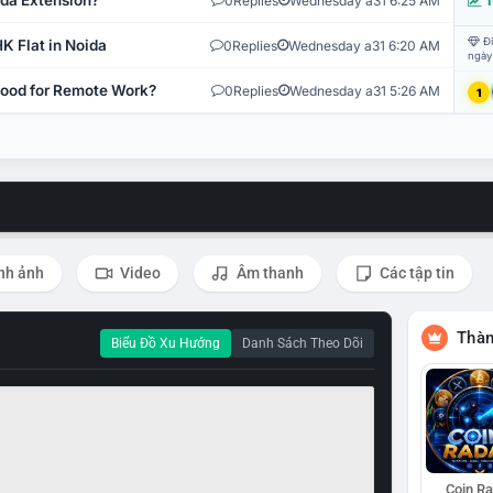
ida Extension?
0
Replies
Wednesday a31 6:25 AM
T
Đi
K Flat in Noida
0
Replies
Wednesday a31 6:20 AM
ngày
 Good for Remote Work?
0
Replies
Wednesday a31 5:26 AM
1
nh ảnh
Video
Âm thanh
Các tập tin
Thàn
Biểu Đồ Xu Hướng
Danh Sách Theo Dõi
Coin R