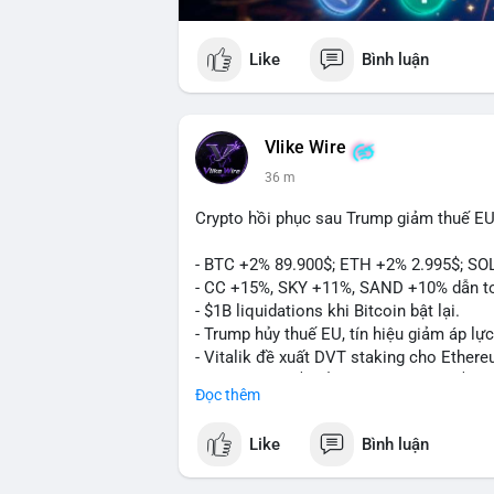
Like
Bình luận
Vlike Wire
36 m
Crypto hồi phục sau Trump giảm thuế EU
- BTC +2% 89.900$; ETH +2% 2.995$; SO
- CC +15%, SKY +11%, SAND +10% dẫn t
- $1B liquidations khi Bitcoin bật lại.
- Trump hủy thuế EU, tín hiệu giảm áp lực
- Vitalik đề xuất DVT staking cho Ethere
- BitGo IPO 18$/cổ phiếu, trị giá ~2B$.
Đọc thêm
- Senate Ag Committee tiến hành Clarity 
- Newrez tính crypto vào điều kiện vay nh
Like
Bình luận
- HK cấp giấy phép stablecoin mới.
- Tòa án Nga công nhận crypto là tài sản