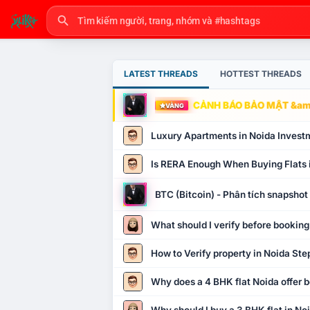
LATEST THREADS
HOTTEST THREADS
CẢNH BÁO BẢO MẬT &amp
VÀNG
Luxury Apartments in Noida Invest
Is RERA Enough When Buying Flats 
BTC (Bitcoin) - Phân tích snapsho
What should I verify before booking
How to Verify property in Noida Ste
Why does a 4 BHK flat Noida offer b