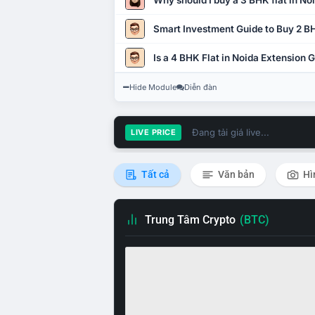
Why should I buy a 3 BHK flat in No
Smart Investment Guide to Buy 2 BH
Is a 4 BHK Flat in Noida Extension
Hide Module
Diễn đàn
Đang tải giá live...
LIVE PRICE
Tất cả
Văn bản
Hì
Trung Tâm Crypto
(BTC)