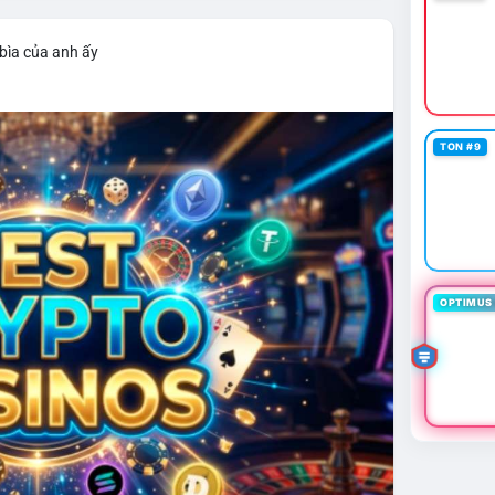
bìa của anh ấy
TON #9
OPTIMUS 