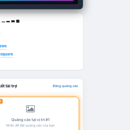
g ▁ ▂ ▃ ▄
t
news
esquare
ết tài trợ
Đăng quảng cáo
1
Quảng cáo tại vị trí #1
Nhấn để đặt quảng cáo của bạn