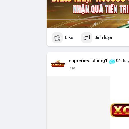
Like
Bình luận
supremeclothing1
Đã thay
7 m