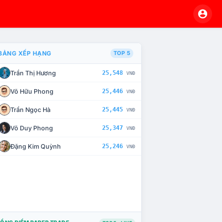
BẢNG XẾP HẠNG
TOP 5
Trần Thị Hương
25,548
VNĐ
À CHẾ TÀI XỬ LÝ VI PHẠM
Võ Hữu Phong
25,446
VNĐ
Trần Ngọc Hà
25,445
VNĐ
Võ Duy Phong
25,347
VNĐ
Đặng Kim Quỳnh
25,246
VNĐ