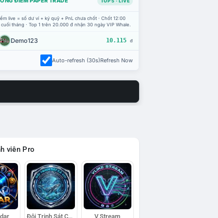
ỔNG ĐIỂM PAPER TRADE
TOP 5 · LIVE
ểm live = số dư ví + ký quỹ + PnL chưa chốt · Chốt 12:00
 cuối tháng · Top 1 trên 20.000 đ nhận 30 ngày VIP Whale.
Demo123
10.115
đ
Auto-refresh (30s)
Refresh Now
h viên Pro
adar
Đội Trinh Sát Cá Voi
V Stream