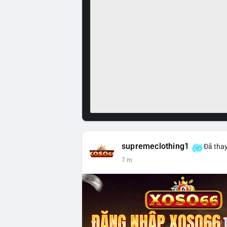
supremeclothing1
Đã thay
7 m