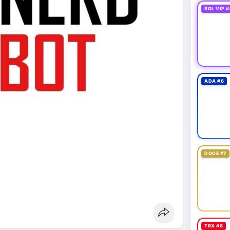
SOL VIP #
ADA #6
DOGE #7
TRX #8