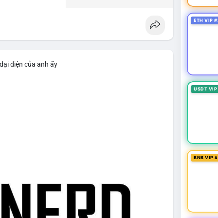
ETH VIP #
đại diện của anh ấy
USDT VIP
BNB VIP 