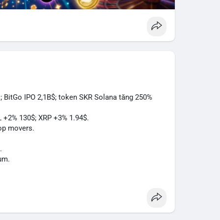
; BitGo IPO 2,1B$; token SKR Solana tăng 250%
L +2% 130$; XRP +3% 1.94$.
op movers.
.
um.
Act.
à.
.