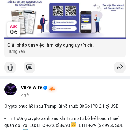
Aug
06
Giải pháp tìm việc làm xây dựng uy tín cùng mức lương thưởng hấp dẫn ?️
Hưng Yên
Vlike Wire
2 giờ
Crypto phục hồi sau Trump lùi về thuế; BitGo IPO 2,1 tỷ USD
- Thị trường crypto xanh sau khi Trump từ bỏ kế hoạch thuế
quan đối với EU; BTC +2% ($89.90
, ETH +2% ($2.995), SOL