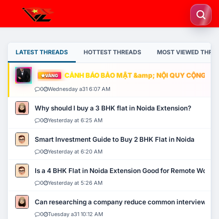
LATEST THREADS
HOTTEST THREADS
MOST VIEWED THRE
CẢNH BÁO BẢO MẬT &amp; NỘI QUY CỘNG ĐỒNG
VÀNG
0
Wednesday a31 6:07 AM
Why should I buy a 3 BHK flat in Noida Extension?
0
Yesterday at 6:25 AM
Smart Investment Guide to Buy 2 BHK Flat in Noida
0
Yesterday at 6:20 AM
Is a 4 BHK Flat in Noida Extension Good for Remote Work?
0
Yesterday at 5:26 AM
Can researching a company reduce common interview mi
0
Tuesday a31 10:12 AM