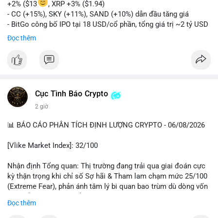
+2% ($13
, XRP +3% ($1.94)
- CC (+15%), SKY (+11%), SAND (+10%) dẫn đầu tăng giá
- BitGo công bố IPO tại 18 USD/cổ phần, tổng giá trị ~2 tỷ USD
- Vitalik Buterin đề xuất DVT staking bản địa để tăng cường
Đọc thêm
bảo mật và phi tập trung Ethereum
- Hong Kong phát hành giấy phép stablecoin mới với yêu cầu
tuân thủ nghiêm ngặt
- Nga xác định crypto là tài sản hợp pháp, tạo tiền lệ pháp lý
- Trump hy vọng ký vào luật cấu trúc thị trường crypto sớm
Cục Tình Báo Crypto
nonostante sự bất đồng trong Quốc hội
- Saga’s EVM blockchain ngừng hoạt động sau cuộc tấn công
2 giờ
7 triệu USD
📊 BÁO CÁO PHÂN TÍCH ĐỊNH LƯỢNG CRYPTO - 06/08/2026
- Steak ’n Shake cho phép nhân viên nhận lương một phần dưới
dạng Bitcoin
[Vlike Market Index]: 32/100
#binancesquare
#cryptonews
#btc
#eth
#sol
#xrp
#bitgo
#vitalikbuterin
#stablecoin
#hongkong
#russia
#trump
#saga
Nhận định Tổng quan: Thị trường đang trải qua giai đoán cực
#steaknshake
kỳ thận trọng khi chỉ số Sợ hãi & Tham lam chạm mức 25/100
(Extreme Fear), phản ánh tâm lý bi quan bao trùm dù dòng vốn
$btc $eth $sol $xrp $cc
#cc
$sky
#sky
$sand
#sand
DeFi vẫn cho thấy sự ổn định tương đối.
Đọc thêm
#vlikevn
#titanbot
Phân tích Dòng tiền DeFi (DefiLlama): Tổng TVL DeFi đạt