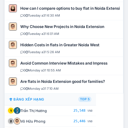
How can I compare options to buy flat in Noida Extension?
0
Tuesday a31 6:30 AM
Why Choose New Projects in Noida Extension
0
Tuesday a31 6:01 AM
Hidden Costs in flats in Greater Noida West
0
Tuesday a31 5:26 AM
Avoid Common Interview Mistakes and Impress
0
Monday a31 10:55 AM
Are flats in Noida Extension good for families?
0
Monday a31 7:10 AM
BẢNG XẾP HẠNG
TOP 5
Trần Thị Hương
25,548
1
VNĐ
Võ Hữu Phong
25,446
2
VNĐ