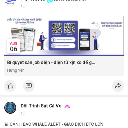
8 m
Aug
06
Bí quyết săn job điện - điện tử xịn xò để gia tăng thu nhập ⚡
Hưng Yên
Đội Trinh Sát Cá Voi
9 m
🚨 CẢNH BÁO WHALE ALERT - GIAO DỊCH BTC LỚN