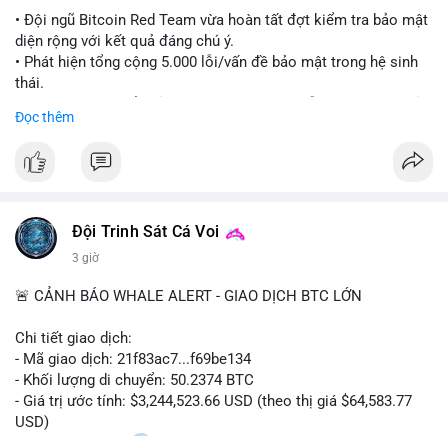
#ethereuml2
• Đội ngũ Bitcoin Red Team vừa hoàn tất đợt kiểm tra bảo mật
diện rộng với kết quả đáng chú ý.
• Phát hiện tổng cộng 5.000 lỗi/vấn đề bảo mật trong hệ sinh
thái.
• Các nhà phát triển cảnh báo về tình trạng hỗn loạn và các rủi
Đọc thêm
ro bảo mật đang bủa vây người dùng trong giai đoạn này.
#bitcoin
#cryptosecurity
#blockchain
#binancesquare
#btc
$btc
Đội Trinh Sát Cá Voi
#vlikevn
#titanbot
3 giờ
📰 Nguồn: Cointelegraph
🚨 CẢNH BÁO WHALE ALERT - GIAO DỊCH BTC LỚN
Chi tiết giao dịch:
- Mã giao dịch: 21f83ac7...f69be134
- Khối lượng di chuyển: 50.2374 BTC
- Giá trị ước tính: $3,244,523.66 USD (theo thị giá $64,583.77
USD)
- Thời gian: 01:20
1 2026-08-06 UTC