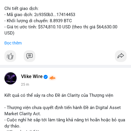
Chi tiết giao dịch:
- Mã giao dịch: 2c9350b3...17414453
- Khối lượng di chuyển: 8.8939 BTC
- Giá trị ước tính: $574,810.10 USD (theo thị giá $64,630.00
USD)
- Thời gian: 04:19:58 2026-08-06 UTC
Đọc thêm
Nhận định phân tích: Khối lượng 8.8939 BTC trị giá hơn nửa
triệu USD được di chuyển trong một giao dịch duy nhất cho
thấy dấu hiệu của một tổ chức hoặc cá nhân sở hữu lượng tài
sản lớn đang tái cơ cấu danh mục. Với mức giá hiện tại, hành
động này nghiêng về khả năng chuyển đến ví lạnh để tích trữ
Vlike Wire
dài hạn hơn là bán tháo, bởi nếu muốn thanh khoản ngay, cá
25 m
voi thường chia nhỏ giao dịch để tránh trượt giá. Tuy nhiên,
một phần nhỏ khối lượng này vẫn có thể được dùng để đặt
Kết quả có thể xảy ra cho Đề án Clarity của Thượng viện
lệnh trên sàn, tạo áp lực tâm lý ngắn hạn lên thị trường.
- Thượng viện chưa quyết định tiến hành Đề án Digital Asset
Lời khuyên: Nhà đầu tư nhỏ lẻ nên theo dõi thêm các giao dịch
Market Clarity Act.
tiếp theo từ cùng một địa chỉ nguồn để xác định rõ xu hướng.
- Cuộc nghỉ hè sắp tới làm tăng khả năng trì hoãn hoặc bỏ qua
Không nên hành động vội vàng dựa trên một giao dịch đơn lẻ,
dự thảo.