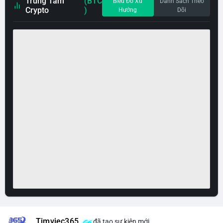
Trung Tâm
(BTC
Biểu Đồ Xu
Danh Sách Theo
Crypto
)
Hướng
Dõi
Timviec365
đã tạo sự kiện mới