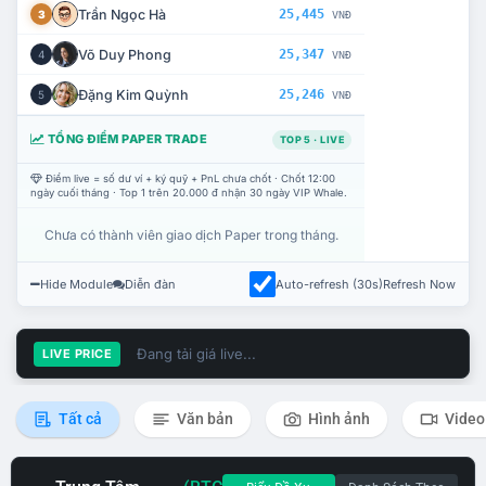
Trần Ngọc Hà
25,445
3
VNĐ
Võ Duy Phong
25,347
4
VNĐ
Đặng Kim Quỳnh
25,246
5
VNĐ
TỔNG ĐIỂM PAPER TRADE
TOP 5 · LIVE
Điểm live = số dư ví + ký quỹ + PnL chưa chốt · Chốt 12:00
ngày cuối tháng · Top 1 trên 20.000 đ nhận 30 ngày VIP Whale.
Chưa có thành viên giao dịch Paper trong tháng.
Hide Module
Diễn đàn
Auto-refresh (30s)
Refresh Now
Đang tải giá live...
LIVE PRICE
Tất cả
Văn bản
Hình ảnh
Video