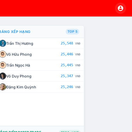
BẢNG XẾP HẠNG
TOP 5
Trần Thị Hương
25,548
VNĐ
À CHẾ TÀI XỬ LÝ VI PHẠM
Võ Hữu Phong
25,446
VNĐ
Trần Ngọc Hà
25,445
VNĐ
Võ Duy Phong
25,347
VNĐ
Đặng Kim Quỳnh
25,246
VNĐ