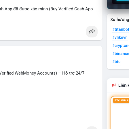
sh App đã được xác minh (Buy Verified Cash App
O, SMM, chuyển tiền, gửi tiền qua di động, thanh
Xu hướn
 Mỹ.
#titanbo
hanh nhất!
#vlikevn
g
#seo
#smm
#trendingnow
#cashout
#crypto
t
#usa
#binanc
#btc
erified WebMoney Accounts) – Hỗ trợ 24/7.
Liên k
BTC VIP #
– giao dịch nhanh chóng, an toàn, phù hợp cho
n tiền quốc tế.