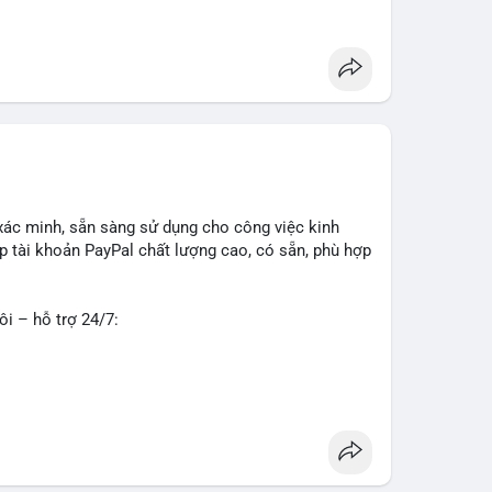
g
#seo
#smm
#trendingnow
#cashout
#sendmoney
xác minh, sẵn sàng sử dụng cho công việc kinh
 tài khoản PayPal chất lượng cao, có sẵn, phù hợp
ôi – hỗ trợ 24/7:
o về độ tin cậy và tính sẵn sàng, giúp bạn giao
 tư vấn chi tiết.