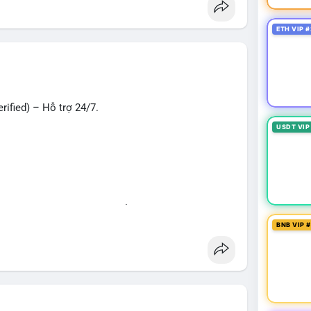
oney
#verifiedaccounts
#onlinepayment
#cashout
ETH VIP #
ified) – Hỗ trợ 24/7.
USDT VIP
hù hợp cho giao dịch, chuyển tiền, mobile deposit
BNB VIP 
ng
#seo
#smm
#trendingnow
#cashout
t