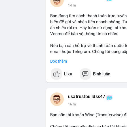
14 m
Bạn đang tìm cách thanh toán trực tuyến
biến để gửi và nhận tiền nhanh chóng. T
ẩn nhiều rủi ro. Hãy luôn sử dụng tài kh
Venmo để bảo vệ thông tin cá nhân.
Nếu bạn cần hỗ trợ về thanh toán quốc tế
email hoặc Telegram. Chúng tôi cung cấp 
an toàn.
Đọc thêm
Liên hệ:
Like
Bình luận
Email: usatrustbuild@gmail.com
Telegram: @UsaTrustBuild
WhatsApp: +1 (479) 438-1734
usatrustbuildss47
#thanhtoanonline
#venmo
#chuyentien
16 m
Bạn cần tài khoản Wise (Transferwise) đ
Chúng tôi cung cấp dịch vụ bán tài khoản 