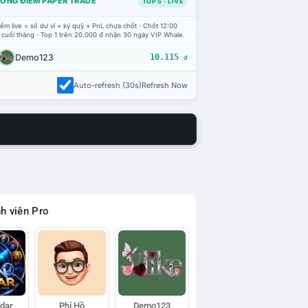
ỔNG ĐIỂM PAPER TRADE
TOP 5 · LIVE
ểm live = số dư ví + ký quỹ + PnL chưa chốt · Chốt 12:00
 cuối tháng · Top 1 trên 20.000 đ nhận 30 ngày VIP Whale.
Demo123
10.115
đ
Auto-refresh (30s)
Refresh Now
h viên Pro
adar
Phí Hồ
Demo123