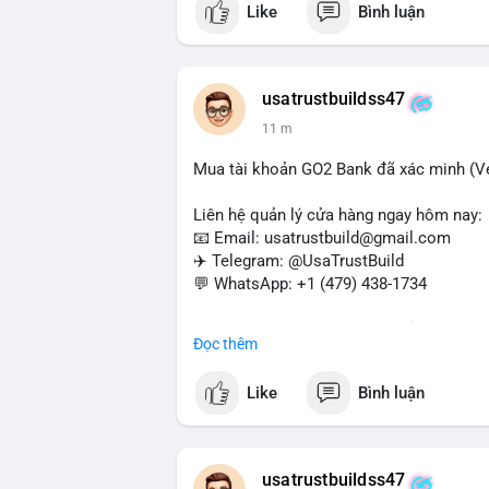
Like
Bình luận
#buyverifiedwebmoneyaccounts
#webm
#sendmoney
#trustbuild
usatrustbuildss47
12 m
Mua tài khoản GO2 Bank đã xác minh (Ver
Liên hệ quản lý cửa hàng ngay hôm nay:
📧 Email: usatrustbuild@gmail.com
✈️ Telegram: @UsaTrustBuild
💬 WhatsApp: +1 (479) 438-1734
Dịch vụ uy tín, nhanh chóng, bảo mật – p
Đọc thêm
và thanh toán USDT.
Like
Bình luận
#buyverifiedgo2bankaccounts
#marketi
#sendmoney
#mobiledeposit
#pay
#usd
usatrustbuildss47