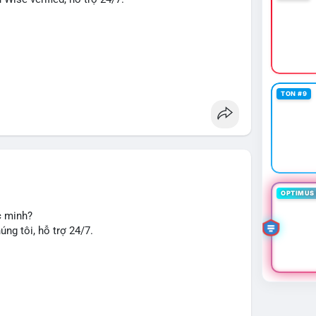
TON #9
u chuyển tiền, nhận tiền, thanh toán quốc tế.
seo
#smm
#trendingnow
#cashout
#sendmoney
OPTIMUS 
c minh?
ng tôi, hỗ trợ 24/7.