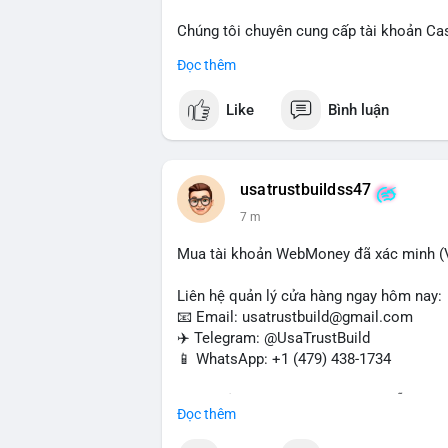
Chúng tôi chuyên cung cấp tài khoản Ca
Accounts) cho các nhu cầu marketing, SE
Đọc thêm
toán USDT và các giao dịch tiền mặt tại
Like
Bình luận
Liên hệ ngay để được tư vấn và hỗ trợ n
#buyverifiedcashappaccounts
#marketin
#sendmoney
#mobiledeposit
#pay
#usd
usatrustbuildss47
7 m
Mua tài khoản WebMoney đã xác minh (V
Liên hệ quản lý cửa hàng ngay hôm nay:
📧 Email: usatrustbuild@gmail.com
✈️ Telegram: @UsaTrustBuild
📱 WhatsApp: +1 (479) 438-1734
Tài khoản WebMoney xác minh sẵn sàng 
Đọc thêm
thanh toán trực tuyến, nhận tiền và chuyể