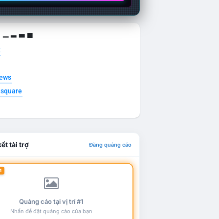
g ▁ ▂ ▃ ▄
t
news
esquare
ết tài trợ
Đăng quảng cáo
1
Quảng cáo tại vị trí #1
Nhấn để đặt quảng cáo của bạn