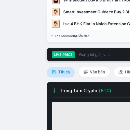
Why should I buy a 3 BHK flat in No
Smart Investment Guide to Buy 2 BH
Is a 4 BHK Flat in Noida Extension
Hide Module
Diễn đàn
Đang tải giá live...
LIVE PRICE
Tất cả
Văn bản
Hì
Trung Tâm Crypto
(BTC)