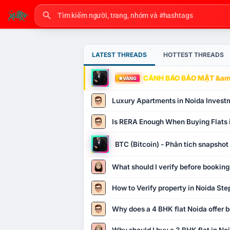
LATEST THREADS
HOTTEST THREADS
CẢNH BÁO BẢO MẬT &amp
VÀNG
Luxury Apartments in Noida Invest
Is RERA Enough When Buying Flats 
BTC (Bitcoin) - Phân tích snapsho
What should I verify before booking
How to Verify property in Noida Ste
Why does a 4 BHK flat Noida offer b