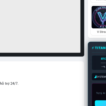
V Str
⚡ TITA
BTC
----
--%
SYSTEM:
hỗ trợ 24/7.
Trợ lý A