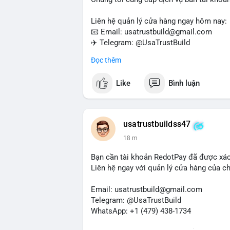
Liên hệ quản lý cửa hàng ngay hôm nay:
📧 Email: usatrustbuild@gmail.com
✈️ Telegram: @UsaTrustBuild
📱 WhatsApp: +1 (479) 438-1734
Đọc thêm
Dịch vụ của chúng tôi phù hợp cho nhu cầ
Like
Bình luận
#buyverifiedwiseaccounts
#marketing
#
#mobiledeposit
#pay
#usdt
usatrustbuildss47
18 m
Bạn cần tài khoản RedotPay đã được xá
Liên hệ ngay với quản lý cửa hàng của chú
Email: usatrustbuild@gmail.com
Telegram: @UsaTrustBuild
WhatsApp: +1 (479) 438-1734