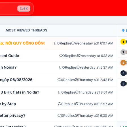
Ctrl K
MOST VIEWED THREADS
1
; NỘI QUY CỘNG ĐỒNG VLIKE.VN: HỆ THỐNG GIÁM SÁT TỰ ĐỘNG V
0
Replies
Wednesday a31 6:07 AM
2
ment Guide
0
Replies
Yesterday at 6:13 AM
3
in Noida?
0
Replies
Yesterday at 5:37 AM
4
t ngày 06/08/2026
0
Replies
Thursday a31 2:43 PM
5
 3 BHK flats in Noida?
0
Replies
Thursday a31 8:01 AM
p by Step
0
Replies
Thursday a31 6:57 AM
etter privacy?
0
Replies
Thursday a31 6:30 AM