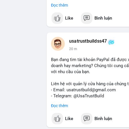
Dịch vụ uy tín, nhanh chóng, bảo mật.
Đọc thêm
#buyverifiedredotpayaccount
#marketin
#mobiledeposit
#pay
#usdt
#btc
Like
Bình luận
usatrustbuildss47
20 m
Bạn đang tìm tài khoản PayPal đã được 
doanh hay marketing? Chúng tôi cung cấp
với nhu cầu của bạn.
Liên hệ với quản lý cửa hàng của chúng t
- Email: usatrustbuild@gmail.com
- Telegram: @UsaTrustBuild
- WhatsApp: +1 (479) 438-1734
Đọc thêm
Tài khoản của chúng tôi được đánh giá ca
Like
Bình luận
dịch thuận lợi. Hãy nhắn tin ngay để được