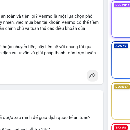
SOL VIP #
 an toàn và tiện lợi? Venmo là một lựa chọn phổ
uy nhiên, việc mua bán tài khoản Venmo có thể tiềm
oản chính chủ và tuân thủ các điều khoản của
 hoặc chuyển tiền, hãy liên hệ với chúng tôi qua
ADA #6
dịch vụ tư vấn và giải pháp thanh toán trực tuyến
DOGE #7
#giaodichantoan
#taichinhso
#seo
#smm
ã được xác minh để giao dịch quốc tế an toàn?
TRX #8
Wise verified, hỗ trợ 24/7.