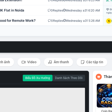
ida Extension?
0
Replies
Wednesday a31 6:25 AM
T
Đi
K Flat in Noida
0
Replies
Wednesday a31 6:20 AM
ngày
 Good for Remote Work?
0
Replies
Wednesday a31 5:26 AM
1
nh ảnh
Video
Âm thanh
Các tập tin
Thàn
Biểu Đồ Xu Hướng
Danh Sách Theo Dõi
Coin R