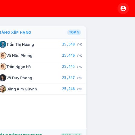
BẢNG XẾP HẠNG
TOP 5
Trần Thị Hương
25,548
VNĐ
À CHẾ TÀI XỬ LÝ VI PHẠM
Võ Hữu Phong
25,446
VNĐ
Trần Ngọc Hà
25,445
VNĐ
Võ Duy Phong
25,347
VNĐ
Đặng Kim Quỳnh
25,246
VNĐ