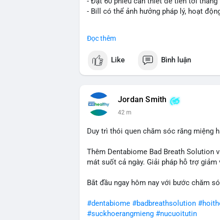
- Đạt 60 phiếu cần thiết để tiến tới tháng 
- Bill có thể ảnh hưởng pháp lý, hoạt độn
#binancesquare
#cryptonews
#regulatio
Đọc thêm
$btc $eth
Like
Bình luận
#vlikevn
#titanbot
📰 Nguồn: CoinDesk
Jordan Smith
42 m
Duy trì thói quen chăm sóc răng miệng h
Thêm Dentabiome Bad Breath Solution v
mát suốt cả ngày. Giải pháp hỗ trợ giảm v
Bắt đầu ngay hôm nay với bước chăm só
#dentabiome
#badbreathsolution
#hoit
#suckhoerangmieng
#nucuoitutin