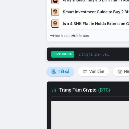
Why should I buy a 3 BHK flat in No
Smart Investment Guide to Buy 2 BH
Is a 4 BHK Flat in Noida Extension
Hide Module
Diễn đàn
Đang tải giá live...
LIVE PRICE
Tất cả
Văn bản
Hì
Trung Tâm Crypto
(BTC)