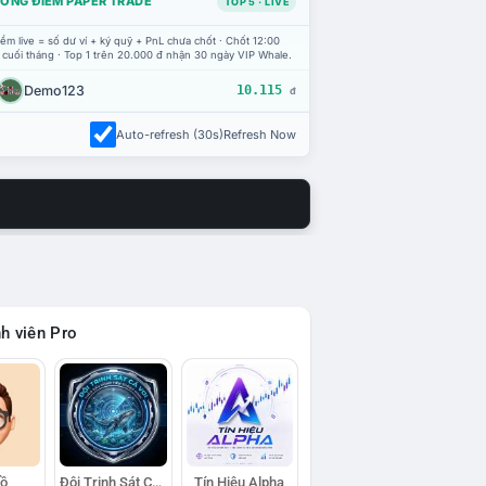
ỔNG ĐIỂM PAPER TRADE
TOP 5 · LIVE
ểm live = số dư ví + ký quỹ + PnL chưa chốt · Chốt 12:00
 cuối tháng · Top 1 trên 20.000 đ nhận 30 ngày VIP Whale.
Demo123
10.115
đ
Auto-refresh (30s)
Refresh Now
h viên Pro
Hồ
Đội Trinh Sát Cá Voi
Tín Hiệu Alpha