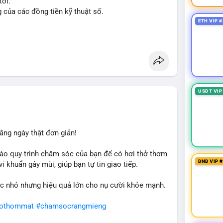
tới.
g của các đồng tiền kỹ thuật số.
ETH VIP #
n
#ussenate
#clarityact
USDT VIP
ằng ngày thật đơn giản!
ào quy trình chăm sóc của bạn để có hơi thở thơm
BNB VIP 
i khuẩn gây mùi, giúp bạn tự tin giao tiếp.
c nhỏ nhưng hiệu quả lớn cho nụ cười khỏe mạnh.
hothommat
#chamsocrangmieng