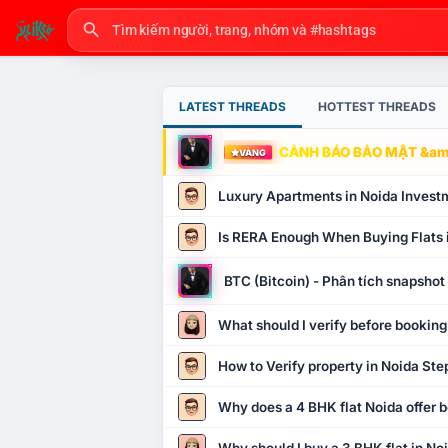
LATEST THREADS
HOTTEST THREADS
CẢNH BÁO BẢO MẬT &amp
VÀNG
Luxury Apartments in Noida Invest
Is RERA Enough When Buying Flats 
BTC (Bitcoin) - Phân tích snapsho
What should I verify before booking
How to Verify property in Noida Ste
Why does a 4 BHK flat Noida offer b