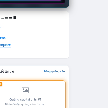
g ▁ ▂ ▃ ▄
t
news
esquare
ết tài trợ
Đăng quảng cáo
1
Quảng cáo tại vị trí #1
Nhấn để đặt quảng cáo của bạn