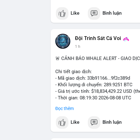
Like
Bình luận
Đội Trinh Sát Cá Voi
1 h
🚨 CẢNH BÁO WHALE ALERT - GIAO DỊ
Chi tiết giao dịch:
- Mã giao dịch: 33b91166...9f2c389d
- Khối lượng di chuyển: 289.9251 BTC
- Giá trị ước tính: $18,834,429.22 USD (t
- Thời gian: 08:19:30 2026-08-08 UTC
Đọc thêm
Nhận định phân tích:
Khối lượng gần 290 BTC tương đương gần
Like
Bình luận
chưa xác nhận cho thấy dấu hiệu của một
mục. Với mức giá hiện tại, động thái này
sàn hoặc chuyển vào ví lạnh để nắm giữ 