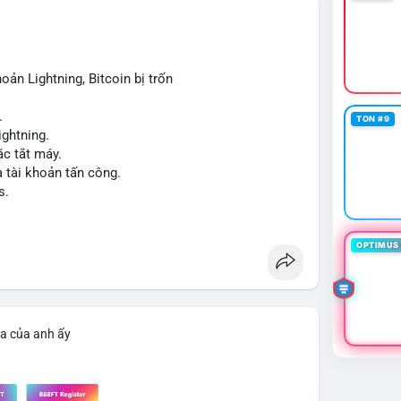
trường. Tâm lý nhà đầu tư có thể dao động nhẹ khi
 để tạo biến động giá mạnh nếu không có thêm các
oản Lightning, Bitcoin bị trốn
iao dịch tiếp theo từ cùng địa chỉ ví nguồn để xác
.
TON #9
ng vội vàng dựa trên một giao dịch đơn lẻ, hãy kết
ightning.
ểu đồ giá để đưa ra quyết định hợp lý.
c tắt máy.
a tài khoản tấn công.
cnhan
#biendongcung
#mucgia64963
s.
OPTIMUS 
ìa của anh ấy