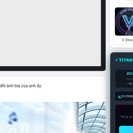
V Str
⚡ TITA
BTC
----
--%
đổi ảnh bìa của anh ấy
SYSTEM:
Trợ lý A