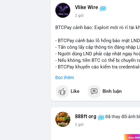
quyết định áp lực cung ngắn hạn lên thị 
Vlike Wire
xuất hiện dòng tiền lớn, nhưng chưa đủ
2 giờ
lệnh chuyển tiếp theo.
BTCPay cảnh báo: Exploit mới rò rỉ tài kh
Lời khuyên:
Nhà đầu tư nhỏ lẻ nên theo dõi sát các g
- BTCPay cảnh báo lỗ hổng bảo mật LND
định xu hướng rõ ràng hơn. Tránh hành độ
- Tấn công lấy cắp thông tin đăng nhập L
hợp với khối lượng giao dịch chung và bi
- Người dùng LND phải cập nhật ngay hoặ
- Nếu không, tiền BTC có thể bị chuyển r
#289btc
#chuyenvilon
#giaodichchuaxa
- BTCPay khuyến cáo kiểm tra credential
Đọc thêm
#binancesquare
#cryptonews
#btc
Like
Bình luận
$btc
#vlikevn
#titanbot
888ft org
Đã thay đổi ảnh b
📰 Nguồn: CoinDesk
2 giờ