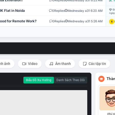
ida Extension?
0
Replies
Wednesday a31 6:25 AM
T
Đi
K Flat in Noida
0
Replies
Wednesday a31 6:20 AM
ngày
 Good for Remote Work?
0
Replies
Wednesday a31 5:26 AM
1
nh ảnh
Video
Âm thanh
Các tập tin
Thàn
Biểu Đồ Xu Hướng
Danh Sách Theo Dõi
Phí 