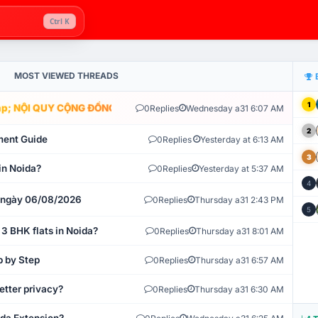
Ctrl K
MOST VIEWED THREADS
1
; NỘI QUY CỘNG ĐỒNG VLIKE.VN: HỆ THỐNG GIÁM SÁT TỰ ĐỘNG V
0
Replies
Wednesday a31 6:07 AM
2
ment Guide
0
Replies
Yesterday at 6:13 AM
3
in Noida?
0
Replies
Yesterday at 5:37 AM
4
t ngày 06/08/2026
0
Replies
Thursday a31 2:43 PM
5
 3 BHK flats in Noida?
0
Replies
Thursday a31 8:01 AM
p by Step
0
Replies
Thursday a31 6:57 AM
etter privacy?
0
Replies
Thursday a31 6:30 AM