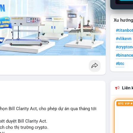
Xu hướn
#titanbo
#vlikevn
#crypto
#binanc
#btc
Liên k
BTC VIP #
n Bill Clarity Act, cho phép dự án qua tháng tới
t duyệt Bill Clarity Act.
ch cho thị trường crypto.