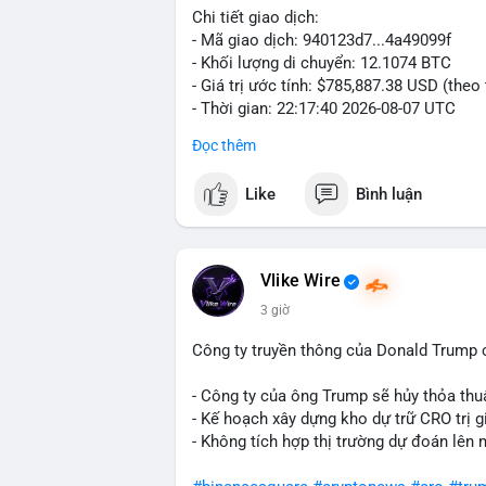
Chi tiết giao dịch:
- Mã giao dịch: 940123d7...4a49099f
- Khối lượng di chuyển: 12.1074 BTC
- Giá trị ước tính: $785,887.38 USD (theo
- Thời gian: 22:17:40 2026-08-07 UTC
Đọc thêm
Nhận định phân tích hành vi của Cá voi d
đương gần 786 nghìn USD được di chuyển
Like
Bình luận
giá $64,909.56 đang nằm gần vùng kháng 
bước chuẩn bị thanh khoản để bán ra, ho
phí giao dịch. Việc di chuyển một phần 
dò thanh khoản thị trường trước khi có 
Vlike Wire
3 giờ
Lời khuyên cho nhà đầu tư nhỏ lẻ: Theo d
nguồn. Khối lượng này chưa đủ tạo áp lự
Công ty truyền thông của Donald Trump 
dịch tương tự trong 24 giờ tới, khả năng
mục hợp lý, tránh FOMO mua đuổi ở vùng 
- Công ty của ông Trump sẽ hủy thỏa thuậ
- Kế hoạch xây dựng kho dự trữ CRO trị g
#12dot1btc
#786kusd
#dichuyenvinuong
- Không tích hợp thị trường dự đoán lên 