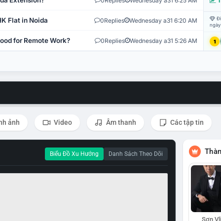
ida Extension?
0
Replies
Wednesday a31 6:25 AM
T
Đi
K Flat in Noida
0
Replies
Wednesday a31 6:20 AM
ngày
 Good for Remote Work?
0
Replies
Wednesday a31 5:26 AM
1
nh ảnh
Video
Âm thanh
Các tập tin
Thàn
Biểu Đồ Xu Hướng
Danh Sách Theo Dõi
Sơn Vl