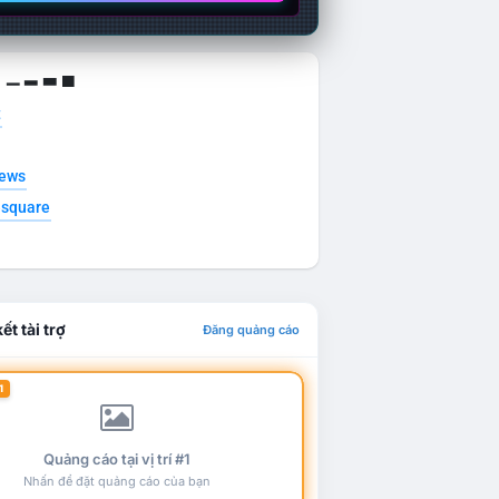
g ▁ ▂ ▃ ▄
t
news
esquare
ết tài trợ
Đăng quảng cáo
1
Quảng cáo tại vị trí #1
Nhấn để đặt quảng cáo của bạn