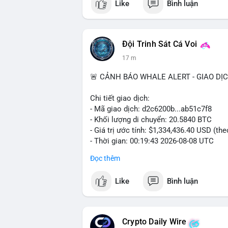
Like
Bình luận
Đội Trinh Sát Cá Voi
17 m
🚨 CẢNH BÁO WHALE ALERT - GIAO DỊ
Chi tiết giao dịch:
- Mã giao dịch: d2c6200b...ab51c7f8
- Khối lượng di chuyển: 20.5840 BTC
- Giá trị ước tính: $1,334,436.40 USD (th
- Thời gian: 00:19:43 2026-08-08 UTC
Đọc thêm
Nhận định phân tích: Giao dịch 20.58 BTC
phiên Á, thời điểm thanh khoản mỏng. Q
Like
Bình luận
đủ tạo áp lực bán trực tiếp lên sàn. Khả 
nóng, hoặc chuẩn bị thanh khoản cho cá
trung, nên rủi ro bán tháo ngắn hạn thấp
theo dõi sát biến động ví lớn.
Crypto Daily Wire