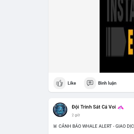
nhận lệnh đóng băng tài sản. Circle mở 
công ở mức 18 USD/cổ phiếu, định giá 2
Nhà đầu tư nên theo dõi sát dòng tiền cá
210 BTC) trong ngày, ưu tiên quản trị rủi
Xem chi tiết các bài viết đầy đủ tại dòng 
#ofacsanctions
#bitgoipo
#bybitlawsuit
Like
Bình luận
Đội Trinh Sát Cá Voi
2 giờ
🚨 CẢNH BÁO WHALE ALERT - GIAO DỊ