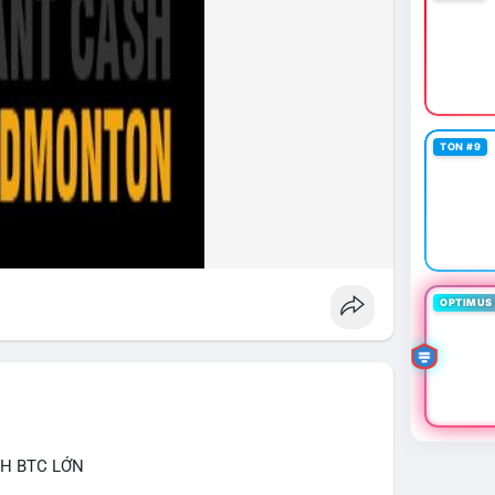
rộng USDC lên OKX qua X Layer. BitGo IPO thành
 tỷ USD.
 voi khi xuất hiện nhiều giao dịch lớn (từ 4 BTC đến
 ro trong bối cảnh thanh khoản suy yếu.
thời gian của Vlike.vn!
TON #9
#crodelist
#nearshortsignal
OPTIMUS 
CH BTC LỚN