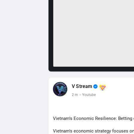
V Stream
2 m
·
Youtube
Vietnam's Economic Resilience: Betting 
Vietnam's economic strategy focuses on 