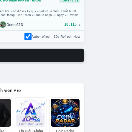
ỔNG ĐIỂM PAPER TRADE
TOP 5 · LIVE
ểm live = số dư ví + ký quỹ + PnL chưa chốt · Chốt 12:00
 cuối tháng · Top 1 trên 20.000 đ nhận 30 ngày VIP Whale.
Demo123
10.115
đ
Auto-refresh (30s)
Refresh Now
h viên Pro
ike
Tín Hiệu Alpha
Coin Radar