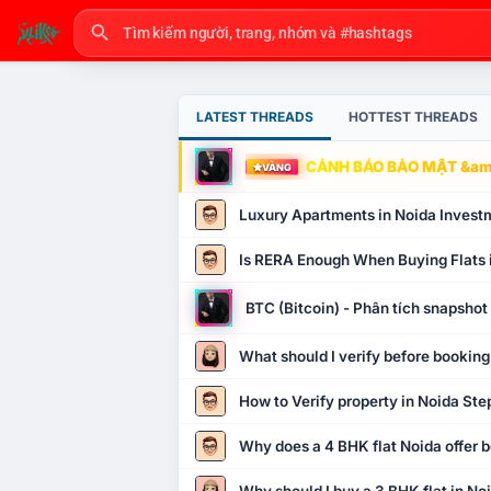
LATEST THREADS
HOTTEST THREADS
CẢNH BÁO BẢO MẬT &amp
VÀNG
Luxury Apartments in Noida Invest
Is RERA Enough When Buying Flats 
BTC (Bitcoin) - Phân tích snapsho
What should I verify before booking
How to Verify property in Noida Ste
Why does a 4 BHK flat Noida offer b