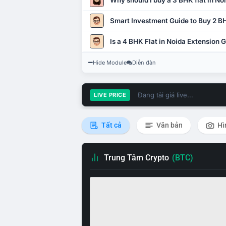
Why should I buy a 3 BHK flat in No
Smart Investment Guide to Buy 2 BH
Is a 4 BHK Flat in Noida Extension
Hide Module
Diễn đàn
Đang tải giá live...
LIVE PRICE
Tất cả
Văn bản
Hì
Trung Tâm Crypto
(BTC)