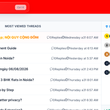
Ctrl K
MOST VIEWED THREADS
1
; NỘI QUY CỘNG ĐỒNG VLIKE.VN: HỆ THỐNG GIÁM SÁT TỰ ĐỘNG V
0
Replies
Wednesday a31 6:07 AM
2
ment Guide
0
Replies
Yesterday at 6:13 AM
3
in Noida?
0
Replies
Yesterday at 5:37 AM
4
t ngày 06/08/2026
0
Replies
Thursday a31 2:43 PM
5
 3 BHK flats in Noida?
0
Replies
Thursday a31 8:01 AM
p by Step
0
Replies
Thursday a31 6:57 AM
etter privacy?
0
Replies
Thursday a31 6:30 AM