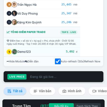
Trần Ngọc Hà
25,445
3
VNĐ
Võ Duy Phong
25,347
4
VNĐ
Đặng Kim Quỳnh
25,246
5
VNĐ
TỔNG ĐIỂM PAPER TRADE
TOP 5 · LIVE
Điểm live = số dư ví + ký quỹ + PnL chưa chốt · Chốt 12:00
ngày cuối tháng · Top 1 trên 20.000 đ nhận 30 ngày VIP Whale.
Demo123
5.492
1
đ
Hide Module
Diễn đàn
Auto-refresh (30s)
Refresh Now
Đang tải giá live...
LIVE PRICE
Tất cả
Văn bản
Hình ảnh
Video
Trung Tâm
(BTC
Biểu Đồ Xu
Danh Sách Theo