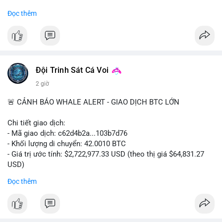
#binancesquare
#cryptonews
#regulation
Đọc thêm
$btc $eth
#vlikevn
#titanbot
📰 Nguồn: Cointelegraph
Đội Trinh Sát Cá Voi
2 giờ
🚨 CẢNH BÁO WHALE ALERT - GIAO DỊCH BTC LỚN
Chi tiết giao dịch:
- Mã giao dịch: c62d4b2a...103b7d76
- Khối lượng di chuyển: 42.0010 BTC
- Giá trị ước tính: $2,722,977.33 USD (theo thị giá $64,831.27
USD)
- Thời gian: 09:19:19 2026-08-09 UTC
Đọc thêm
Một khối lượng 42 BTC trị giá hơn 2.7 triệu USD vừa được xác
nhận trong mempool. Với mức giá hiện tại, động thái này cho
thấy cá voi đang tái cơ cấu danh mục. Nếu dòng tiền hướng về