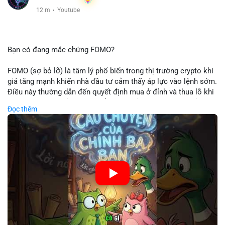
12 m
·
Youtube
Bạn có đang mắc chứng FOMO?
FOMO (sợ bỏ lỡ) là tâm lý phổ biến trong thị trường crypto khi
giá tăng mạnh khiến nhà đầu tư cảm thấy áp lực vào lệnh sớm.
Điều này thường dẫn đến quyết định mua ở đỉnh và thua lỗ khi
thị trường điều chỉnh. Cần kiểm soát cảm xúc và tuân thủ
Đọc thêm
chiến lược đầu tư rõ ràng.
🎥 Xem video trực tiếp tại:
Nguồn: Cú Thông Thái