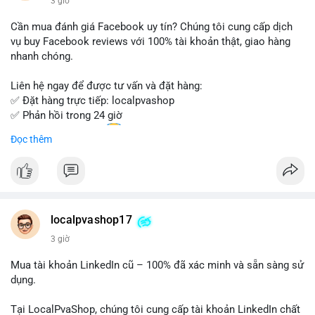
3 giờ
- Email: localpvashop@gmail.com
Cần mua đánh giá Facebook uy tín? Chúng tôi cung cấp dịch
Đừng bỏ lỡ cơ hội sở hữu tài khoản WeChat chất lượng với giá
vụ buy Facebook reviews với 100% tài khoản thật, giao hàng
tốt. Liên hệ ngay!
nhanh chóng.
Liên hệ ngay để được tư vấn và đặt hàng:
✅ Đặt hàng trực tiếp: localpvashop
✅ Phản hồi trong 24 giờ
✅ WhatsApp: +1 (66
215-8938
Đọc thêm
✅ Telegram: @localpvashop
✅ Email: localpvashop@gmail.com
Chất lượng đảm bảo, hỗ trợ tận tình. Hãy liên hệ ngay hôm
nay!
localpvashop17
3 giờ
Mua tài khoản LinkedIn cũ – 100% đã xác minh và sẵn sàng sử
dụng.
Tại LocalPvaShop, chúng tôi cung cấp tài khoản LinkedIn chất