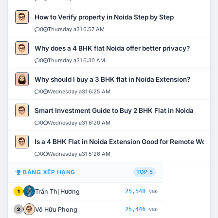
How to Verify property in Noida Step by Step
0
Thursday a31 6:57 AM
Why does a 4 BHK flat Noida offer better privacy?
0
Thursday a31 6:30 AM
Why should I buy a 3 BHK flat in Noida Extension?
0
Wednesday a31 6:25 AM
Smart Investment Guide to Buy 2 BHK Flat in Noida
0
Wednesday a31 6:20 AM
Is a 4 BHK Flat in Noida Extension Good for Remote Work?
0
Wednesday a31 5:26 AM
BẢNG XẾP HẠNG
TOP 5
Trần Thị Hương
25,548
1
VNĐ
Võ Hữu Phong
25,446
2
VNĐ