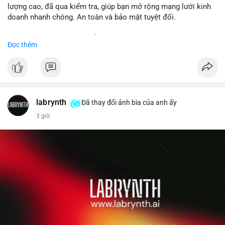
lượng cao, đã qua kiểm tra, giúp bạn mở rộng mạng lưới kinh
doanh nhanh chóng. An toàn và bảo mật tuyệt đối.
Đặt hàng ngay hôm nay để nhận ưu đãi tốt nhất!
Đọc thêm
✅ Đặt hàng: localpvashop
✅ Phản hồi trong 24 giờ
✅ WhatsApp: +1 (66
215-8938
✅ Telegram: @localpvashop
labrynth
✅ Email: localpvashop@gmail.com
Đã thay đổi ảnh bìa của anh ấy
3 giờ
Liên hệ ngay để được tư vấn chi tiết và hỗ trợ tận tình.