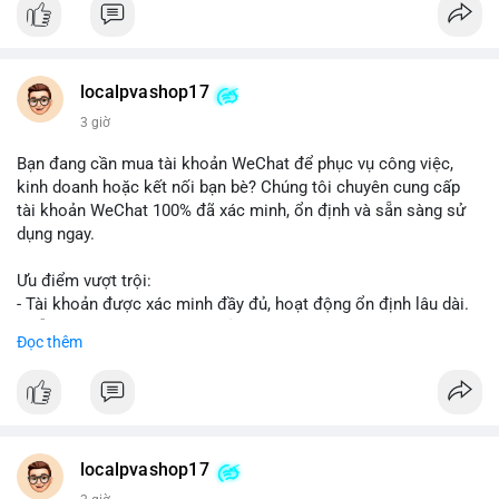
👉 Order tại: localpvashop
👉 Phản hồi 24/7
👉 WhatsApp: +1 660 215-8938
👉 Telegram: @localpvashop
localpvashop17
👉 Email: localpvashop@gmail.com
3 giờ
Đừng bỏ lỡ cơ hội cải thiện danh tiếng trực tuyến của bạn một
Bạn đang cần mua tài khoản WeChat để phục vụ công việc,
cách hiệu quả!
kinh doanh hoặc kết nối bạn bè? Chúng tôi chuyên cung cấp
tài khoản WeChat 100% đã xác minh, ổn định và sẵn sàng sử
dụng ngay.
Ưu điểm vượt trội:
- Tài khoản được xác minh đầy đủ, hoạt động ổn định lâu dài.
- Hỗ trợ khách hàng 24/7, phản hồi nhanh chóng.
Đọc thêm
- Giao dịch an toàn, bảo mật thông tin.
Đặt hàng ngay hôm nay để nhận ưu đãi tốt nhất!
Liên hệ với chúng tôi qua:
localpvashop17
- WhatsApp: +1 (66
215-8938
- Telegram: @localpvashop