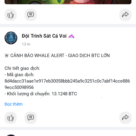
Đội Trinh Sát Cá Voi
13 m
🚨 CẢNH BÁO WHALE ALERT - GIAO DỊCH BTC LỚN
Chi tiết giao dịch:
- Mã giao dịch:
8d4dacc31aae1e917eb30058bbb245a9c3251c0c7abf14cce886
9ecc50098956
- Khối lượng di chuyển: 13.1248 BTC
- Giá trị ước tính: $852,797.92 USD (theo thị giá $64,975.99
Đọc thêm
USD)
- Thời gian: 11:19:18 2026-08-09 UTC
Nhận định phân tích:
Khối lượng 13.1248 BTC, tương đương hơn 850 nghìn USD,