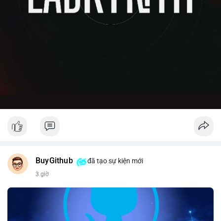
BuyGithub
đã tạo sự kiện mới
3 giờ