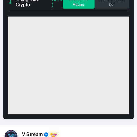
Crypto
)
Hướng
Dõi
V Stream