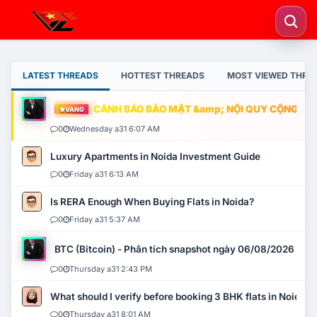
LATEST THREADS
HOTTEST THREADS
MOST VIEWED THRE
CẢNH BÁO BẢO MẬT &amp; NỘI QUY CỘNG ĐỒNG
VÀNG
0
Wednesday a31 6:07 AM
Luxury Apartments in Noida Investment Guide
0
Friday a31 6:13 AM
Is RERA Enough When Buying Flats in Noida?
0
Friday a31 5:37 AM
BTC (Bitcoin) - Phân tích snapshot ngày 06/08/2026
0
Thursday a31 2:43 PM
What should I verify before booking 3 BHK flats in Noida?
0
Thursday a31 8:01 AM