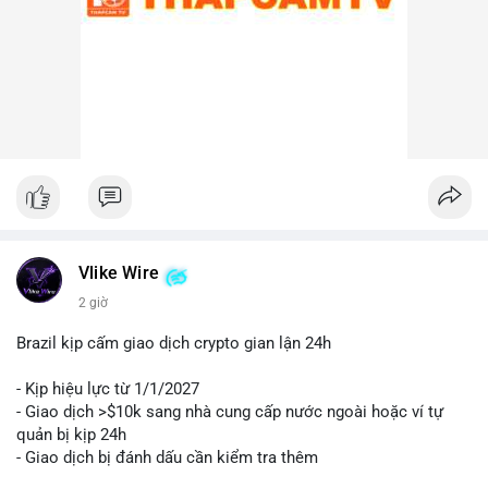
Lời khuyên cho nhà đầu tư nhỏ lẻ:
Nhà đầu tư nên theo dõi sát các địa chỉ ví nhận trong giao dịch
này. Nếu BTC được chuyển lên sàn trong 24-48 giờ tới, hãy
thận trọng trước khả năng điều chỉnh giá. Ngược lại, nếu ví
nhận là ví lạnh, đây có thể là tín hiệu tích cực cho xu hướng
trung hạn. Quản lý rủi ro chặt chẽ và tránh hành động theo cảm
xúc là ưu tiên hàng đầu.
#44btc
#vilanh
#tichluydaihan
#btcmempool
#2tr86usd
Vlike Wire
2 giờ
Brazil kịp cấm giao dịch crypto gian lận 24h
- Kịp hiệu lực từ 1/1/2027
- Giao dịch >$10k sang nhà cung cấp nước ngoài hoặc ví tự
quản bị kịp 24h
- Giao dịch bị đánh dấu cần kiểm tra thêm