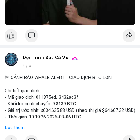
🎥 Xem video trực tiếp tại:
Nguồn: 5 Phút Crypto
Đội Trinh Sát Cá Voi
2 giờ
🚨 CẢNH BÁO WHALE ALERT - GIAO DỊCH BTC LỚN
Chi tiết giao dịch:
- Mã giao dịch: 011375ed...3432ac3f
- Khối lượng di chuyển: 9.8139 BTC
- Giá trị ước tính: $634,635.88 USD (theo thị giá $64,667.32 USD)
- Thời gian: 10:19:26 2026-08-06 UTC
Đọc thêm
Nhận định phân tích:
Giao dịch 9.81 BTC trị giá hơn 634 nghìn USD được phát hiện