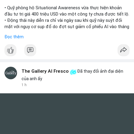
• Quỹ phòng hộ Situational Awareness vừa thực hiện khoản
đầu tư trị giá 400 triệu USD vào một công ty chưa được tiết lộ.
• Động thái này diễn ra chỉ vài ngày sau khi quỹ này suýt đối
mặt với nguy cơ sụp đổ do đợt sụt giảm cổ phiếu AI vào tháng
7.
Đọc thêm
• Sự trở lại này đánh dấu bước phục hồi đáng chú ý của quỹ
sau giai đoạn khủng hoảng.
#cryptonews
#investment
#situationalawareness
#financenews
The Gallery Al Fresco
Đã thay đổi ảnh đại diện
$btc $eth
của anh ấy
1 h
#vlikevn
#titanbot
📰 Nguồn: Cointelegraph