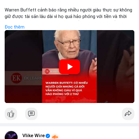
Warren Buffett cảnh báo rằng nhiều người giàu thực sự không
giữ được tài sản lâu dài vì họ quá hảo phóng với tiền và thời
gian. Quyên góp liên tục làm giảm vốn đầu tư, hạn chế lợi
Đọc thêm
nhuận tái đầu tư và suy giảm sức mạnh tăng trưởng danh mục.
Đối với nhà đầu tư crypto, giữ lại lợi nhuận để tái đầu tư vào
dự án tiềm năng quan trọng hơn chia sẻ quá mức. Cân bằng
đóng góp xã hội và bảo vệ tài sản giúp nhà đầu tư đạt được
bền vững tài chính mà Buffett đề cao.
🎥 Xem video trực tiếp tại:
Nguồn: KIEN THUC KINH TE
Vlike Wire