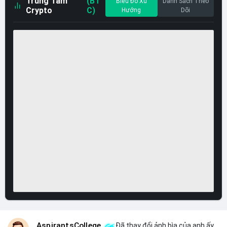
Trung Tâm
(BT
Biểu Đồ Xu
Danh Sách Theo
Crypto
C)
Hướng
Dõi
AspirantsCollege
Đã thay đổi ảnh bìa của anh ấy