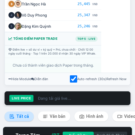
Trần Ngọc Hà
25,445
3
VNĐ
Võ Duy Phong
25,347
4
VNĐ
Đặng Kim Quỳnh
25,246
5
VNĐ
TỔNG ĐIỂM PAPER TRADE
TOP 5 · LIVE
Điểm live = số dư ví + ký quỹ + PnL chưa chốt · Chốt 12:00
ngày cuối tháng · Top 1 trên 20.000 đ nhận 30 ngày VIP Whale.
Chưa có thành viên giao dịch Paper trong tháng.
Hide Module
Diễn đàn
Auto-refresh (30s)
Refresh Now
Đang tải giá live...
LIVE PRICE
Tất cả
Văn bản
Hình ảnh
Vide