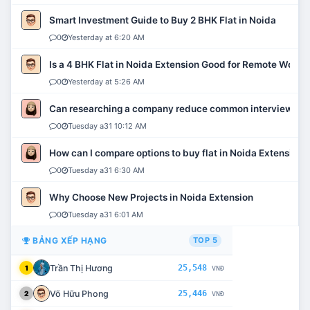
Smart Investment Guide to Buy 2 BHK Flat in Noida
0
Yesterday at 6:20 AM
Is a 4 BHK Flat in Noida Extension Good for Remote Work?
0
Yesterday at 5:26 AM
Can researching a company reduce common interview mi
0
Tuesday a31 10:12 AM
How can I compare options to buy flat in Noida Extension?
0
Tuesday a31 6:30 AM
Why Choose New Projects in Noida Extension
0
Tuesday a31 6:01 AM
BẢNG XẾP HẠNG
TOP 5
Trần Thị Hương
25,548
1
VNĐ
Võ Hữu Phong
25,446
2
VNĐ