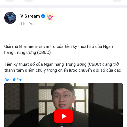
V Stream
1 h
·
Youtube
Giải mã khái niệm và vai trò của tiền kỹ thuật số của Ngân
hàng Trung ương (CBDC)
Tiền kỹ thuật số của Ngân hàng Trung ương (CBDC) đang trở
thành tâm điểm chú ý trong chiến lược chuyển đổi số của các
nền kinh tế toàn cầu. Khác với các loại tiền mã hóa phi tập
Đọc thêm
trung, CBDC là hình thức tiền pháp định được phát hành và
quản lý trực tiếp bởi Ngân hàng Trung ương nhằm tối ưu hóa
hệ thống thanh toán và tăng cường hiệu quả chính sách tiền
tệ. Việc triển khai CBDC hứa hẹn sẽ thay đổi diện mạo của hạ
tầng tài chính truyền thống, mang lại sự tiện lợi trong giao dịch
nhưng cũng đặt ra nhiều thách thức về quyền riêng tư và an
ninh mạng.