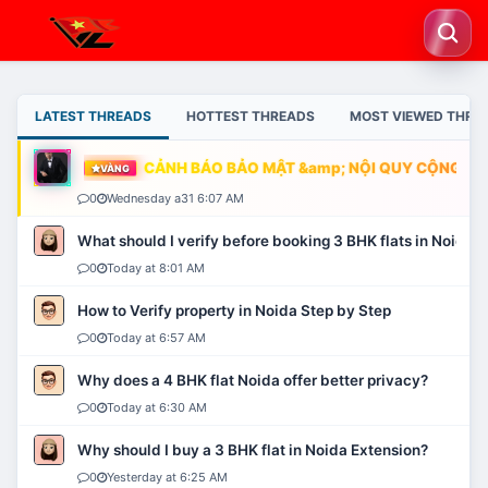
LATEST THREADS
HOTTEST THREADS
MOST VIEWED THRE
CẢNH BÁO BẢO MẬT &amp; NỘI QUY CỘNG ĐỒN
VÀNG
0
Wednesday a31 6:07 AM
What should I verify before booking 3 BHK flats in Noida?
0
Today at 8:01 AM
How to Verify property in Noida Step by Step
0
Today at 6:57 AM
Why does a 4 BHK flat Noida offer better privacy?
0
Today at 6:30 AM
Why should I buy a 3 BHK flat in Noida Extension?
0
Yesterday at 6:25 AM