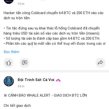
19 m
Hacker tấn công Coldcard chuyển 64 BTC và 200 ETH vào các
dịch vụ trộn tiền
• Tin tặc đứng sau vụ khai thác lỗ hổng Coldcard đã chuyển
hàng triệu USD tài sản số vào các dịch vụ trộn tiền (mixers).
• Số lượng tài sản bị đánh cắp bao gồm 64 BTC và 200 ETH.
• Phần lớn các quỹ bị mất vẫn có thể truy vết được trong các ví
do kẻ tấn công kiểm soát.
Đọc thêm
#coldcard
#cryptohack
#btc
#eth
#binancesquare
#cryptonews
$btc $eth
Đội Trinh Sát Cá Voi
#vlikevn
#titanbot
34 m
📰 Nguồn: Cointelegraph
🚨 CẢNH BÁO WHALE ALERT - GIAO DỊCH BTC LỚN
Chi tiết giao dịch: