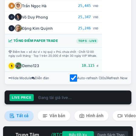
Trần Ngọc Hà
25,445
3
VNĐ
Võ Duy Phong
25,347
4
VNĐ
Đặng Kim Quỳnh
25,246
5
VNĐ
TỔNG ĐIỂM PAPER TRADE
TOP 5 · LIVE
Điểm live = số dư ví + ký quỹ + PnL chưa chốt · Chốt 12:00
ngày cuối tháng · Top 1 trên 20.000 đ nhận 30 ngày VIP Whale.
Demo123
10.115
1
đ
Hide Module
Diễn đàn
Auto-refresh (30s)
Refresh Now
Đang tải giá live...
LIVE PRICE
Tất cả
Văn bản
Hình ảnh
Video
Trung Tâm
(BTC
Biểu Đồ Xu
Danh Sách Theo