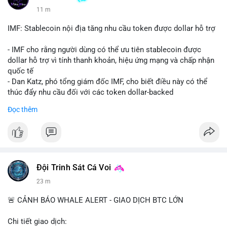
11 m
IMF: Stablecoin nội địa tăng nhu cầu token được dollar hỗ trợ
- IMF cho rằng người dùng có thể ưu tiên stablecoin được
dollar hỗ trợ vì tính thanh khoản, hiệu ứng mạng và chấp nhận
quốc tế
- Dan Katz, phó tổng giám đốc IMF, cho biết điều này có thể
thúc đẩy nhu cầu đối với các token dollar-backed
- Nhận định được đưa ra trong bối cảnh các quốc gia phát
Đọc thêm
triển stablecoin nội địa
$btc $eth
#vlikevn
#titanbot
Đội Trinh Sát Cá Voi
📰 Nguồn: Cointelegraph
23 m
🚨 CẢNH BÁO WHALE ALERT - GIAO DỊCH BTC LỚN
Chi tiết giao dịch: