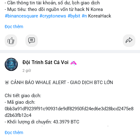
- Cần thông tin tài khoản, số dư, lịch giao dịch
- Mục tiêu: theo dõi nguồn vốn từ hack N Korea
#binancesquare
#cryptonews
#bybit
#n
KoreaHack
Đọc thêm
$btc $eth
#vlikevn
#titanbot
📰 Nguồn: Cointelegraph
Đội Trinh Sát Cá Voi
2 giờ
🚨 CẢNH BÁO WHALE ALERT - GIAO DỊCH BTC LỚN
Chi tiết giao dịch:
- Mã giao dịch:
0bb3a91df9239f91c90931de9df82950fd24ed6e3d28bcd2475e8
d2b63fb12c4
- Khối lượng di chuyển: 43.3979 BTC
- Giá trị ước tính: $2,820,579.98 USD (theo thị giá $64,993.43
Đọc thêm
USD)