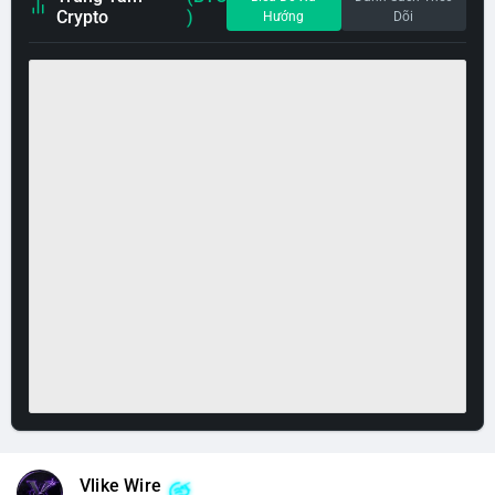
Crypto
)
Hướng
Dõi
Vlike Wire