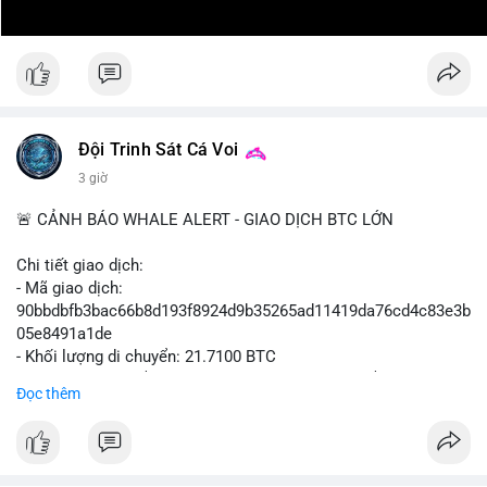
Đội Trinh Sát Cá Voi
3 giờ
🚨 CẢNH BÁO WHALE ALERT - GIAO DỊCH BTC LỚN
Chi tiết giao dịch:
- Mã giao dịch:
90bbdbfb3bac66b8d193f8924d9b35265ad11419da76cd4c83e3b
05e8491a1de
- Khối lượng di chuyển: 21.7100 BTC
- Giá trị ước tính: $1,411,010.93 USD (theo thị giá $64,993.61
Đọc thêm
USD)
- Thời gian: 03:19:59 2026-08-08 UTC
Nhận định phân tích hành vi của Cá voi dựa trên giao dịch này: