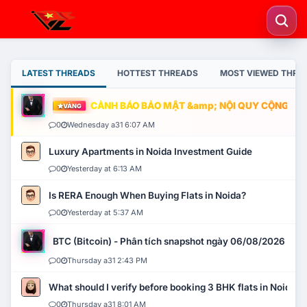
LATEST THREADS
HOTTEST THREADS
MOST VIEWED THRE
CẢNH BÁO BẢO MẬT &amp; NỘI QUY CỘNG ĐỒNG
VÀNG
0
Wednesday a31 6:07 AM
Luxury Apartments in Noida Investment Guide
0
Yesterday at 6:13 AM
Is RERA Enough When Buying Flats in Noida?
0
Yesterday at 5:37 AM
BTC (Bitcoin) - Phân tích snapshot ngày 06/08/2026
0
Thursday a31 2:43 PM
What should I verify before booking 3 BHK flats in Noida?
0
Thursday a31 8:01 AM