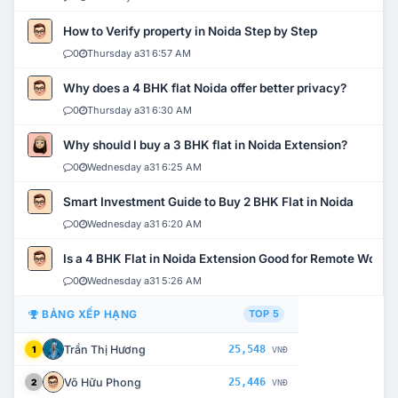
How to Verify property in Noida Step by Step
0
Thursday a31 6:57 AM
Why does a 4 BHK flat Noida offer better privacy?
0
Thursday a31 6:30 AM
Why should I buy a 3 BHK flat in Noida Extension?
0
Wednesday a31 6:25 AM
Smart Investment Guide to Buy 2 BHK Flat in Noida
0
Wednesday a31 6:20 AM
Is a 4 BHK Flat in Noida Extension Good for Remote Work?
0
Wednesday a31 5:26 AM
BẢNG XẾP HẠNG
TOP 5
Trần Thị Hương
25,548
1
VNĐ
Võ Hữu Phong
25,446
2
VNĐ