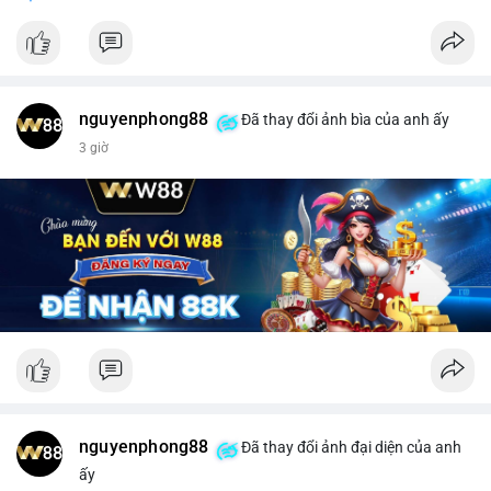
tài chính.
- Đề xuất đang được xem xét bởi cộng đồng XRPL và các tổ
chức tài chính.
#binancesquare
#cryptonews
#xrp
nguyenphong88
Đã thay đổi ảnh bìa của anh ấy
$xrp
3 giờ
#vlikevn
#titanbot
📰 Nguồn: CoinDesk
nguyenphong88
Đã thay đổi ảnh đại diện của anh
ấy