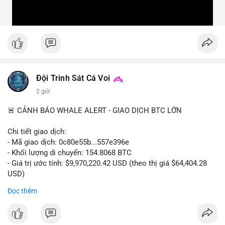
Đội Trinh Sát Cá Voi
2 giờ
🚨 CẢNH BÁO WHALE ALERT - GIAO DỊCH BTC LỚN
Chi tiết giao dịch:
- Mã giao dịch: 0c80e55b...557e396e
- Khối lượng di chuyển: 154.8068 BTC
- Giá trị ước tính: $9,970,220.42 USD (theo thị giá $64,404.28
USD)
- Thời gian: 22:19:54 2026-08-06 UTC
Đọc thêm
Một khối lượng 154.8 BTC trị giá gần 10 triệu USD vừa được
xác nhận di chuyển trong mempool. Với quy mô này, khả năng