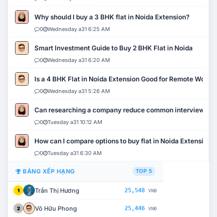
Why should I buy a 3 BHK flat in Noida Extension?
0
Wednesday a31 6:25 AM
Smart Investment Guide to Buy 2 BHK Flat in Noida
0
Wednesday a31 6:20 AM
Is a 4 BHK Flat in Noida Extension Good for Remote Work?
0
Wednesday a31 5:26 AM
Can researching a company reduce common interview mi
0
Tuesday a31 10:12 AM
How can I compare options to buy flat in Noida Extension?
0
Tuesday a31 6:30 AM
BẢNG XẾP HẠNG
TOP 5
Trần Thị Hương
25,548
1
VNĐ
Võ Hữu Phong
25,446
2
VNĐ