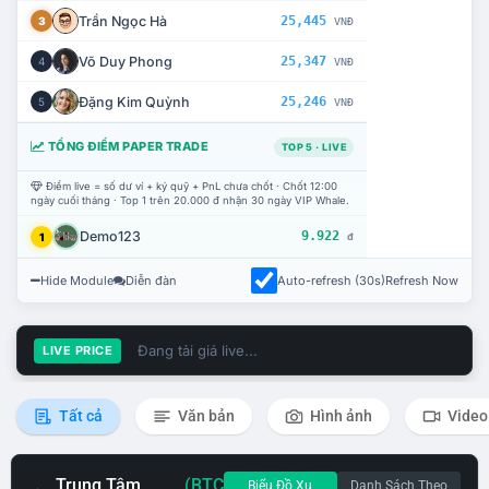
Trần Ngọc Hà
25,445
3
VNĐ
Võ Duy Phong
25,347
4
VNĐ
Đặng Kim Quỳnh
25,246
5
VNĐ
TỔNG ĐIỂM PAPER TRADE
TOP 5 · LIVE
Điểm live = số dư ví + ký quỹ + PnL chưa chốt · Chốt 12:00
ngày cuối tháng · Top 1 trên 20.000 đ nhận 30 ngày VIP Whale.
Demo123
9.922
1
đ
Hide Module
Diễn đàn
Auto-refresh (30s)
Refresh Now
Đang tải giá live...
LIVE PRICE
Tất cả
Văn bản
Hình ảnh
Video
Trung Tâm
(BTC
Biểu Đồ Xu
Danh Sách Theo