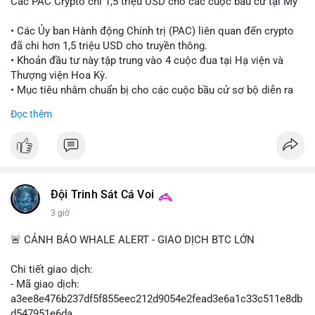
Các PAC Crypto chi 1,5 triệu USD cho các cuộc bầu cử tại Mỹ
• Các Ủy ban Hành động Chính trị (PAC) liên quan đến crypto
đã chi hơn 1,5 triệu USD cho truyền thông.
• Khoản đầu tư này tập trung vào 4 cuộc đua tại Hạ viện và
Thượng viện Hoa Kỳ.
• Mục tiêu nhằm chuẩn bị cho các cuộc bầu cử sơ bộ diễn ra
vào ngày 18 tháng 8.
Đọc thêm
#cryptonews
#politics
#usa
#binancesquare
$btc $eth
#vlikevn
#titanbot
Đội Trinh Sát Cá Voi
3 giờ
📰 Nguồn: Cointelegraph
🚨 CẢNH BÁO WHALE ALERT - GIAO DỊCH BTC LỚN
Chi tiết giao dịch:
- Mã giao dịch:
a3ee8e476b237df5f855eec212d9054e2fead3e6a1c33c511e8db
d547951e6da