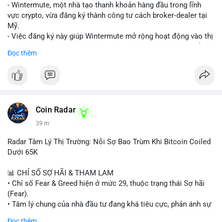
nguồn để xác định rõ ý đồ.
- Wintermute, một nhà tạo thanh khoản hàng đầu trong lĩnh
vực crypto, vừa đăng ký thành công tư cách broker‑dealer tại
Lời khuyên: Nhà đầu tư nhỏ lẻ nên thận trọng, tránh hành động
Mỹ.
theo cảm xúc. Quan sát diễn biến giá trong 24-48 giờ tới. Nếu
- Việc đăng ký này giúp Wintermute mở rộng hoạt động vào thị
giá không phản ứng mạnh, khả năng cao là chuyển ví nội bộ, ít
trường chứng khoán tokenized, một lĩnh vực đang phát triển
Đọc thêm
tác động đến thị trường. Chỉ vào lệnh khi có xác nhận xu
nhanh chóng ở Hoa Kỳ.
hướng rõ ràng.
- Với tư cách là broker‑dealer, công ty có thể cung cấp dịch vụ
giao dịch, sàn giao dịch và thanh toán cho các tài sản
#317btc
#20triệuusd
#mempool
#chuyểnsàn
#áplựcbán
tokenized, đồng thời tuân thủ quy định của SEC.
- Đây là bước chiến lược nhằm tận dụng cơ hội tăng trưởng của
thị trường tokenized và củng cố vị thế của Wintermute trong
Coin Radar
ngành tài chính kỹ thuật số.
39 m
#binancesquare
#cryptonews
#wintermute
#brokerdealer
Radar Tâm Lý Thị Trường: Nỗi Sợ Bao Trùm Khi Bitcoin Coiled
#tokenizedsecurities
#usregulation
Dưới 65K
$btc $eth
📊 CHỈ SỐ SỢ HÃI & THAM LAM
• Chỉ số Fear & Greed hiện ở mức 29, thuộc trạng thái Sợ hãi
#vlikevn
#titanbot
(Fear).
• Tâm lý chung của nhà đầu tư đang khá tiêu cực, phản ánh sự
📰 Nguồn: Cointelegraph
thận trọng cao độ trước các biến động thị trường.
Đọc thêm