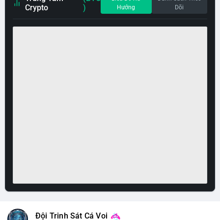
Crypto
)
Hướng
Dõi
Đội Trinh Sát Cá Voi