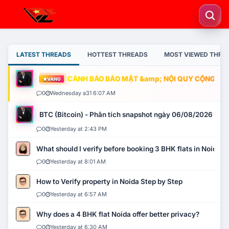
LATEST THREADS
HOTTEST THREADS
MOST VIEWED THRE
CẢNH BÁO BẢO MẬT &amp; NỘI QUY CỘNG ĐỒNG
VÀNG
0
Wednesday a31 6:07 AM
BTC (Bitcoin) - Phân tích snapshot ngày 06/08/2026
0
Yesterday at 2:43 PM
What should I verify before booking 3 BHK flats in Noida?
0
Yesterday at 8:01 AM
How to Verify property in Noida Step by Step
0
Yesterday at 6:57 AM
Why does a 4 BHK flat Noida offer better privacy?
0
Yesterday at 6:30 AM