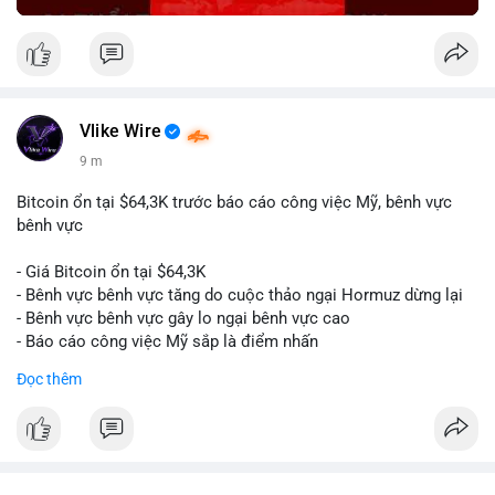
Vlike Wire
9 m
Bitcoin ổn tại $64,3K trước báo cáo công việc Mỹ, bênh vực
bênh vực
- Giá Bitcoin ổn tại $64,3K
- Bênh vực bênh vực tăng do cuộc thảo ngại Hormuz dừng lại
- Bênh vực bênh vực gây lo ngại bênh vực cao
- Báo cáo công việc Mỹ sắp là điểm nhấn
Đọc thêm
$btc
#btc
#vlikevn
#titanbot
📰 Nguồn: CoinDesk