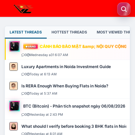
LATEST THREADS
HOTTEST THREADS
MOST VIEWED THRE
CẢNH BÁO BẢO MẬT &amp; NỘI QUY CỘNG ĐỒNG
VÀNG
0
Wednesday a31 6:07 AM
Luxury Apartments in Noida Investment Guide
0
Today at 6:13 AM
Is RERA Enough When Buying Flats in Noida?
0
Today at 5:37 AM
BTC (Bitcoin) - Phân tích snapshot ngày 06/08/2026
0
Yesterday at 2:43 PM
What should I verify before booking 3 BHK flats in Noida?
0
Yesterday at 8:01 AM