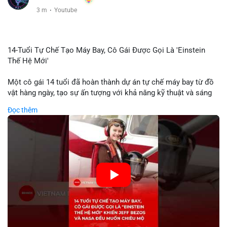
3 m
·
Youtube
14-Tuổi Tự Chế Tạo Máy Bay, Cô Gái Được Gọi Là 'Einstein
Thế Hệ Mới'
Một cô gái 14 tuổi đã hoàn thành dự án tự chế máy bay từ đồ
vật hàng ngày, tạo sự ấn tượng với khả năng kỹ thuật và sáng
tạo. Video do kênh KIEN THUC KINH TE đăng tải ghi lại quá
Đọc thêm
trình cô girl thiết kế, sản xuất và thử nghiệm máy bay, được
nhiều người so sánh với trí tuệ của Einstein. Thành tựu này
không chỉ thể hiện khả năng học tập nhanh chóng mà còn thể
hiện tiềm năng của thế hệ trẻ trong lĩnh vực công nghệ. Mặc dù
chưa liên quan trực tiếp đến tài chính hoặc crypto, sự phát
triển của công nghệ mới thường tạo cơ hội đầu tư hoặc ứng
dụng trong các lĩnh vực số hóa.
🎥 Xem video trực tiếp tại:
Nguồn: KIEN THUC KINH TE