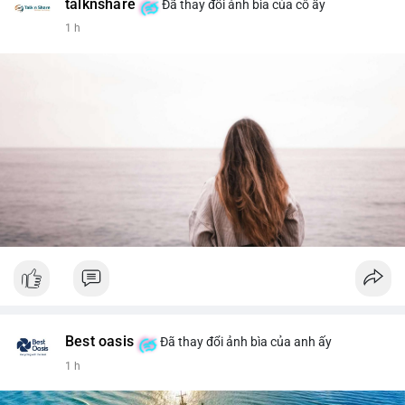
talknshare
Đã thay đổi ảnh bìa của cô ấy
1 h
Best oasis
Đã thay đổi ảnh bìa của anh ấy
1 h