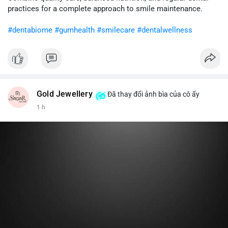
cân nhắc giảm tỷ trọng đòn bẩy và chờ xu hướng rõ ràng trước
practices for a complete approach to smile maintenance.
khi gia tăng vị thế.
#dentabiome
#gumhealth
#smilecare
#dentalwellness
#8dot0316btc
#chuyenlensan
#aplucbannganhan
#btcmempool
#516kusd
Gold Jewellery
Đã thay đổi ảnh bìa của cô ấy
1 h