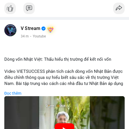
V Stream
34 m
·
Youtube
Dòng vốn Nhật Việt: Thấu hiểu thị trường để kết nối vốn
Video VIETSUCCESS phân tích cách dòng vốn Nhật Bản được
điều chỉnh thông qua sự hiểu biết sâu sắc về thị trường Việt
Nam. Bài tập trung vào cách các nhà đầu tư Nhật Bản áp dụng
chiến lược đầu tư phù hợp với điều kiện kinh tế địa phương, từ
Đọc thêm
đầu tư trực tiếp vào doanh nghiệp đến việc giao dịch tài chính.
Kết nối này không chỉ tạo cơ hội tăng trưởng cho Việt Nam mà
còn tạo ra động lực cho thị trường crypto địa phương khi các
nhà đầu tư đa quốc gia tìm kiếm cơ hội đa dạng. Các yếu tố
như chính sách tài chính Việt Nam, xu hướng đầu tư ESG, và
ổn định thị trường sẽ ảnh hưởng trực tiếp đến lưu lượng vốn