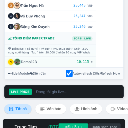
Trần Ngọc Hà
25,445
3
VNĐ
Võ Duy Phong
25,347
4
VNĐ
Đặng Kim Quỳnh
25,246
5
VNĐ
TỔNG ĐIỂM PAPER TRADE
TOP 5 · LIVE
Điểm live = số dư ví + ký quỹ + PnL chưa chốt · Chốt 12:00
ngày cuối tháng · Top 1 trên 20.000 đ nhận 30 ngày VIP Whale.
Demo123
10.115
1
đ
Hide Module
Diễn đàn
Auto-refresh (30s)
Refresh Now
Đang tải giá live...
LIVE PRICE
Tất cả
Văn bản
Hình ảnh
Video
Trung Tâm
(BTC
Biểu Đồ Xu
Danh Sách Theo