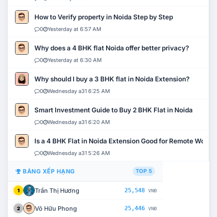
How to Verify property in Noida Step by Step
0
Yesterday at 6:57 AM
Why does a 4 BHK flat Noida offer better privacy?
0
Yesterday at 6:30 AM
Why should I buy a 3 BHK flat in Noida Extension?
0
Wednesday a31 6:25 AM
Smart Investment Guide to Buy 2 BHK Flat in Noida
0
Wednesday a31 6:20 AM
Is a 4 BHK Flat in Noida Extension Good for Remote Work?
0
Wednesday a31 5:26 AM
BẢNG XẾP HẠNG
TOP 5
Trần Thị Hương
25,548
1
VNĐ
Võ Hữu Phong
25,446
2
VNĐ