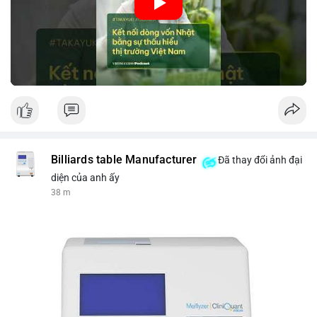
nhập khẩu từ Nhật Bản. Bài cũng nhấn mạnh vai trò của thông
tin thị trường chính xác trong việc giảm rủi ro khi kết nối các
thị trường khác nhau.
🎥 Xem video trực tiếp tại:
Nguồn: VIETSUCCESS
Billiards table Manufacturer
Đã thay đổi ảnh đại
diện của anh ấy
38 m