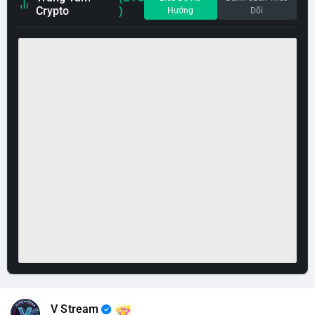
Crypto
)
Hướng
Dõi
V Stream