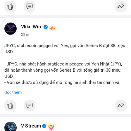
Vlike Wire
23 m
JPYC, stablecoin pegged với Yen, gọi vốn Series B đạt 38 triệu
USD
- JPYC, nhà phát hành stablecoin pegged với Yen Nhật (JPY),
đã hoàn thành vòng gọi vốn Series B với tổng giá trị 38 triệu
USD.
- Vốn sẽ được sử dụng để mở rộng hệ sinh thái tài chính và
Web3 của JPYC.
Đọc thêm
- Mục tiêu là tăng tốc độ przyjęcie của token yen-pegged JPYC
trên toàn cầu.
- Đây là bước tiến quan trọng trong việc phát triển stablecoin
liên quan đến tiền tệ fiat châu Á trong ngành Web3.
#binancesquare
#cryptonews
#jpyc
#stablecoin
#web3
#defi
V Stream