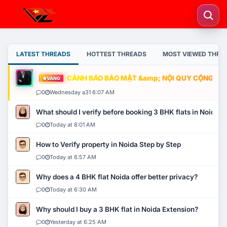
LATEST THREADS
HOTTEST THREADS
MOST VIEWED THRE
CẢNH BÁO BẢO MẬT &amp; NỘI QUY CỘNG ĐỒNG
VÀNG
0
Wednesday a31 6:07 AM
What should I verify before booking 3 BHK flats in Noida?
0
Today at 8:01 AM
How to Verify property in Noida Step by Step
0
Today at 6:57 AM
Why does a 4 BHK flat Noida offer better privacy?
0
Today at 6:30 AM
Why should I buy a 3 BHK flat in Noida Extension?
0
Yesterday at 6:25 AM