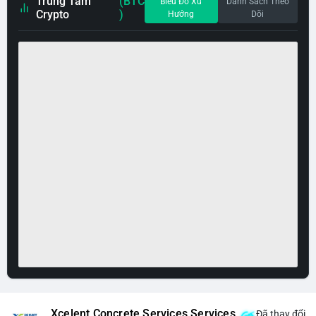
Trung Tâm
(BTC
Biểu Đồ Xu
Danh Sách Theo
Crypto
)
Hướng
Dõi
Xcelent Concrete Services Services
Đã thay đổi