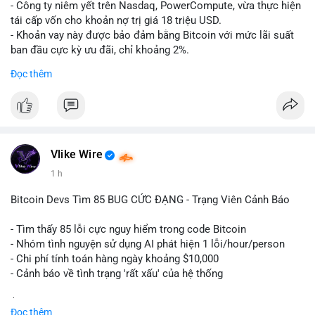
- Công ty niêm yết trên Nasdaq, PowerCompute, vừa thực hiện
tái cấp vốn cho khoản nợ trị giá 18 triệu USD.
- Khoản vay này được bảo đảm bằng Bitcoin với mức lãi suất
ban đầu cực kỳ ưu đãi, chỉ khoảng 2%.
- Động thái này cho thấy xu hướng các doanh nghiệp niêm yết
Đọc thêm
ngày càng tin tưởng sử dụng BTC làm tài sản thế chấp để tối
ưu hóa chi phí tài chính.
#binancesquare
#cryptonews
#btc
#powercompute
#blockchainfinance
Vlike Wire
$btc
1 h
#vlikevn
#titanbot
Bitcoin Devs Tìm 85 BUG CỨC ĐẠNG - Trạng Viên Cảnh Báo
📰 Nguồn: Cointelegraph
- Tìm thấy 85 lỗi cực nguy hiểm trong code Bitcoin
- Nhóm tình nguyện sử dụng AI phát hiện 1 lỗi/hour/person
- Chi phí tính toán hàng ngày khoảng $10,000
- Cảnh báo về tình trạng 'rất xấu' của hệ thống
$btc
#btc
Đọc thêm