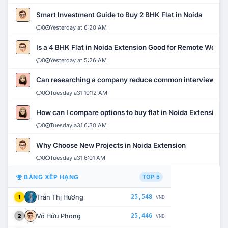
Smart Investment Guide to Buy 2 BHK Flat in Noida
0
Yesterday at 6:20 AM
Is a 4 BHK Flat in Noida Extension Good for Remote Work?
0
Yesterday at 5:26 AM
Can researching a company reduce common interview mi
0
Tuesday a31 10:12 AM
How can I compare options to buy flat in Noida Extension?
0
Tuesday a31 6:30 AM
Why Choose New Projects in Noida Extension
0
Tuesday a31 6:01 AM
BẢNG XẾP HẠNG
TOP 5
Trần Thị Hương
25,548
1
VNĐ
Võ Hữu Phong
25,446
2
VNĐ