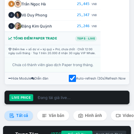
Trần Ngọc Hà
25,445
3
VNĐ
Võ Duy Phong
25,347
4
VNĐ
Đặng Kim Quỳnh
25,246
5
VNĐ
TỔNG ĐIỂM PAPER TRADE
TOP 5 · LIVE
Điểm live = số dư ví + ký quỹ + PnL chưa chốt · Chốt 12:00
ngày cuối tháng · Top 1 trên 20.000 đ nhận 30 ngày VIP Whale.
Chưa có thành viên giao dịch Paper trong tháng.
Hide Module
Diễn đàn
Auto-refresh (30s)
Refresh Now
Đang tải giá live...
LIVE PRICE
Tất cả
Văn bản
Hình ảnh
Video