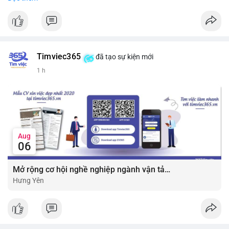
#vlikevn
#titanbot
📰 Nguồn: CoinDesk
Timviec365
đã tạo sự kiện mới
1 h
Aug
06
Mở rộng cơ hội nghề nghiệp ngành vận tải - lái xe với mức lương bứt phá ?
Hưng Yên