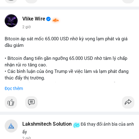
Vlike Wire
2 giờ
Bitcoin áp sát mốc 65.000 USD nhờ kỳ vọng lạm phát và giá
dầu giảm
• Bitcoin đang tiến gần ngưỡng 65.000 USD nhờ tâm lý chấp
nhận rủi ro tăng cao.
• Các bình luận của ông Trump về việc làm và lạm phát đang
thúc đẩy thị trường.
• Giá dầu giảm và các thỏa thuận địa chính trị đang hỗ trợ đà
Đọc thêm
tăng của tài sản rủi ro.
• Hướng đi tiếp theo của BTC phụ thuộc vào việc lợi suất trái
phiếu kho bạc và chỉ số USD có giảm hay không.
#bitcoin
#btc
#cryptonews
#macro
#binancesquare
Lakshmitech Solution
Đã thay đổi ảnh bìa của anh
$btc
ấy
2 giờ