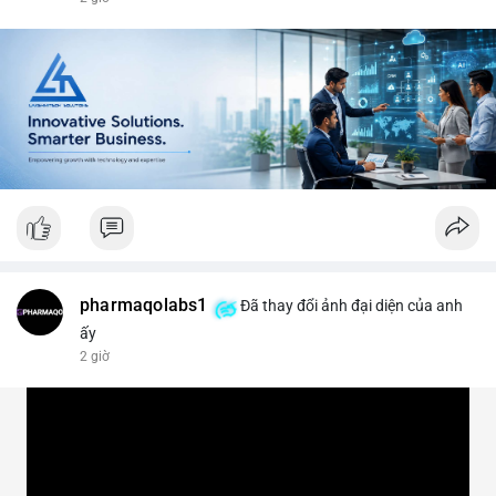
#vlikevn
#titanbot
📰 Nguồn: CoinDesk
pharmaqolabs1
Đã thay đổi ảnh đại diện của anh
ấy
2 giờ