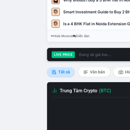
Why should I buy a 3 BHK flat in No
Smart Investment Guide to Buy 2 BH
Is a 4 BHK Flat in Noida Extension
Hide Module
Diễn đàn
Đang tải giá live...
LIVE PRICE
Tất cả
Văn bản
Hì
Trung Tâm Crypto
(BTC)