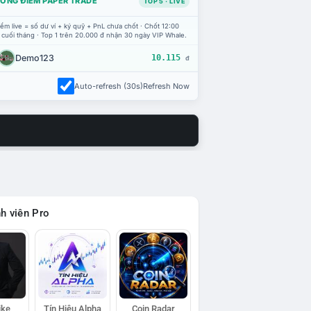
ỔNG ĐIỂM PAPER TRADE
TOP 5 · LIVE
ểm live = số dư ví + ký quỹ + PnL chưa chốt · Chốt 12:00
 cuối tháng · Top 1 trên 20.000 đ nhận 30 ngày VIP Whale.
Demo123
10.115
đ
Auto-refresh (30s)
Refresh Now
h viên Pro
ike
Tín Hiệu Alpha
Coin Radar