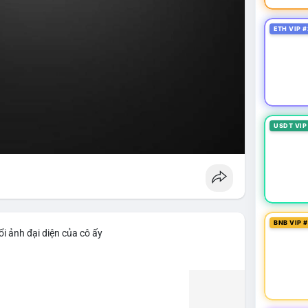
ETH VIP #
USDT VIP
BNB VIP 
i ảnh đại diện của cô ấy