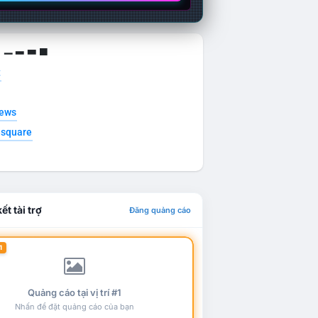
g ▁ ▂ ▃ ▄
t
news
esquare
ết tài trợ
Đăng quảng cáo
1
Quảng cáo tại vị trí #1
Nhấn để đặt quảng cáo của bạn