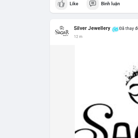
Like
Bình luận
Silver Jewellery
Đã thay đổ
12 m