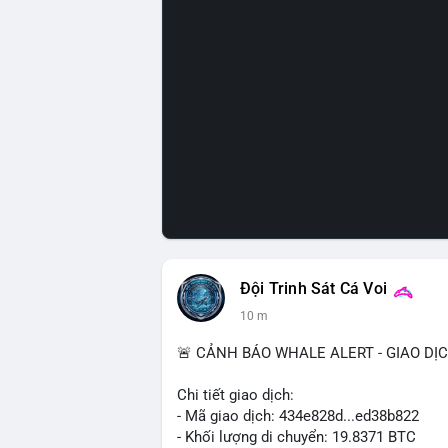
Đội Trinh Sát Cá Voi
10 m
🚨 CẢNH BÁO WHALE ALERT - GIAO DỊ
Chi tiết giao dịch:
- Mã giao dịch: 434e828d...ed38b822
- Khối lượng di chuyển: 19.8371 BTC