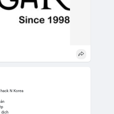
ừ hack N Korea
sản
ép
o dịch