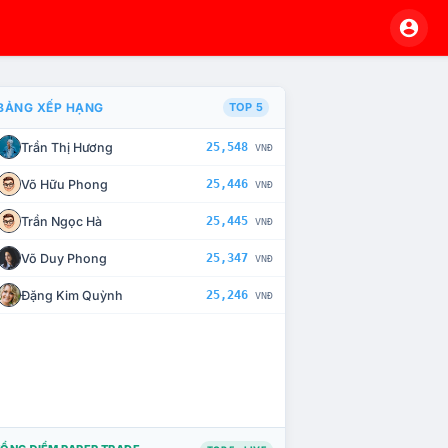
BẢNG XẾP HẠNG
TOP 5
Trần Thị Hương
25,548
VNĐ
À CHẾ TÀI XỬ LÝ VI PHẠM
Võ Hữu Phong
25,446
VNĐ
Trần Ngọc Hà
25,445
VNĐ
Võ Duy Phong
25,347
VNĐ
Đặng Kim Quỳnh
25,246
VNĐ