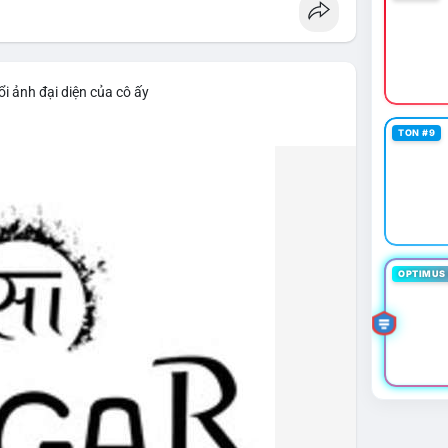
i ảnh đại diện của cô ấy
TON #9
OPTIMUS 