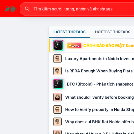
LATEST THREADS
HOTTEST THREADS
CẢNH BÁO BẢO MẬT &amp
VÀNG
Luxury Apartments in Noida Invest
Is RERA Enough When Buying Flats 
BTC (Bitcoin) - Phân tích snapsho
What should I verify before booking
How to Verify property in Noida Ste
Why does a 4 BHK flat Noida offer b