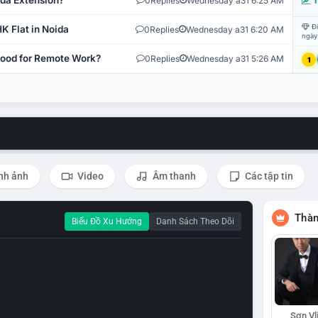
ida Extension?
0
Replies
Wednesday a31 6:25 AM
T
Đi
K Flat in Noida
0
Replies
Wednesday a31 6:20 AM
ngày
 Good for Remote Work?
0
Replies
Wednesday a31 5:26 AM
1
nh ảnh
Video
Âm thanh
Các tập tin
Thàn
Biểu Đồ Xu Hướng
Danh Sách Theo Dõi
Sơn Vl