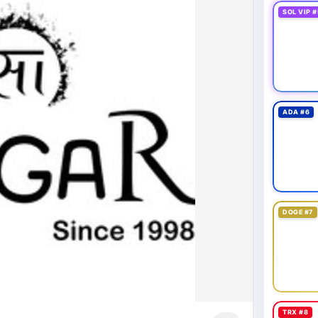
SOL VIP #
ADA #6
DOGE #7
TRX #8