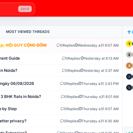
Ctrl K
MOST VIEWED THREADS
1
; NỘI QUY CỘNG ĐỒNG VLIKE.VN: HỆ THỐNG GIÁM SÁT TỰ ĐỘNG V
0
Replies
Wednesday a31 6:07 AM
2
ment Guide
0
Replies
Yesterday at 6:13 AM
3
in Noida?
0
Replies
Yesterday at 5:37 AM
4
t ngày 06/08/2026
0
Replies
Thursday a31 2:43 PM
5
 3 BHK flats in Noida?
0
Replies
Thursday a31 8:01 AM
p by Step
0
Replies
Thursday a31 6:57 AM
etter privacy?
0
Replies
Thursday a31 6:30 AM