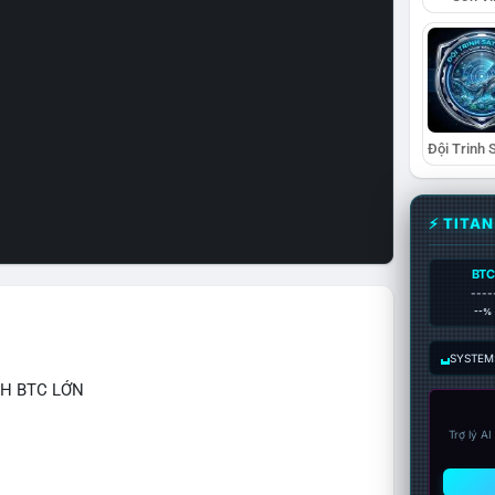
⚡ TITA
BTC
----
--%
SYSTEM:
CH BTC LỚN
Trợ lý A