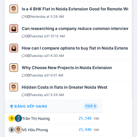
Is a 4 BHK Flat in Noida Extension Good for Remote Work?
0
Yesterday at 5:26 AM
Can researching a company reduce common interview mi
0
Tuesday a31 10:12 AM
How can I compare options to buy flat in Noida Extension?
0
Tuesday a31 6:30 AM
Why Choose New Projects in Noida Extension
0
Tuesday a31 6:01 AM
Hidden Costs in flats in Greater Noida West
0
Tuesday a31 5:26 AM
BẢNG XẾP HẠNG
TOP 5
Trần Thị Hương
25,548
1
VNĐ
Võ Hữu Phong
25,446
2
VNĐ