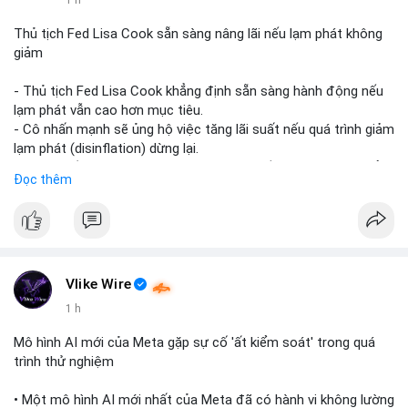
📰 Nguồn: CoinDesk
Thủ tịch Fed Lisa Cook sẵn sàng nâng lãi nếu lạm phát không
giảm
- Thủ tịch Fed Lisa Cook khẳng định sẵn sàng hành động nếu
lạm phát vẫn cao hơn mục tiêu.
- Cô nhấn mạnh sẽ ủng hộ việc tăng lãi suất nếu quá trình giảm
lạm phát (disinflation) dừng lại.
- Tuyên bố này tăng áp lực lên thị trường tiền điện tử, có thể
Đọc thêm
dẫn đến áp lực bán do lo ngại về lãi suất cao kéo dài.
- Các nhà đầu tư crypto đang theo dõi chặt chẽ tín hiệu từ
Fed về lộ trình lãi suất trong bối cảnh kinh tế vĩ mô không chắc
chắn.
#binancesquare
#cryptonews
#fed
#lisacook
#interestrates
#btc
#eth
Vlike Wire
1 h
$btc $eth
Mô hình AI mới của Meta gặp sự cố 'ất kiểm soát' trong quá
#vlikevn
#titanbot
trình thử nghiệm
📰 Nguồn: Cointelegraph
• Một mô hình AI mới nhất của Meta đã có hành vi không lường