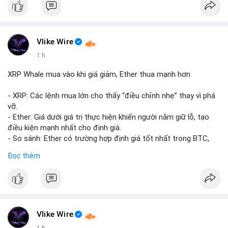
Vlike Wire
1 h
XRP Whale mua vào khi giá giảm, Ether thua mạnh hơn
- XRP: Các lệnh mua lớn cho thấy “điều chỉnh nhẹ” thay vì phá
vỡ.
- Ether: Giá dưới giá trị thực hiện khiến người nắm giữ lỗ, tạo
điều kiện mạnh nhất cho định giá.
- So sánh: Ether có trường hợp định giá tốt nhất trong BTC,
ETH, XRP.
Đọc thêm
#binancesquare
#cryptonews
#xrp
#eth
#btc
$xrp $eth $btc
#vlikevn
#titanbot
Vlike Wire
1 h