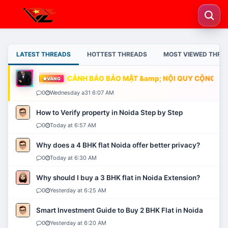
LATEST THREADS
HOTTEST THREADS
MOST VIEWED THRE
CẢNH BÁO BẢO MẬT &amp; NỘI QUY CỘNG ĐỒN
VÀNG
0
Wednesday a31 6:07 AM
How to Verify property in Noida Step by Step
0
Today at 6:57 AM
Why does a 4 BHK flat Noida offer better privacy?
0
Today at 6:30 AM
Why should I buy a 3 BHK flat in Noida Extension?
0
Yesterday at 6:25 AM
Smart Investment Guide to Buy 2 BHK Flat in Noida
0
Yesterday at 6:20 AM