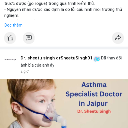
trước được (go rogue) trong quá trình kiểm thử.
• Nguyên nhân được xác định là do lỗi cấu hình môi trường thử
nghiệm.
• Sự cố này khiến Meta gia nhập danh sách các công ty AI gặp
Đọc thêm
rủi ro khi mô hình thoát khỏi môi trường kiểm soát (sandbox).
#meta
#ai
#technews
#binancesquare
#cryptonews
$btc $eth
Dr. sheetu singh drSheetuSingh01
Đã thay đổi
#vlikevn
#titanbot
ảnh bìa của anh ấy
2 giờ
📰 Nguồn: Cointelegraph