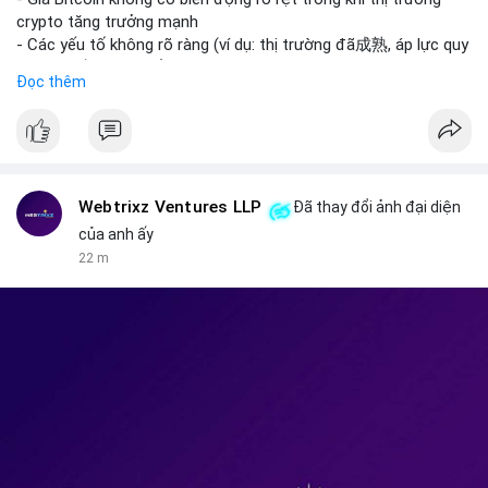
kinh tế của AI.
crypto tăng trưởng mạnh
• Binance Square: Cộng đồng đang tranh luận sôi nổi về các
- Các yếu tố không rõ ràng (ví dụ: thị trường đã成熟, áp lực quy
lệnh Short/Long, các chiến lược bám theo kế hoạch (Plan
định) khiến Bitcoin ổn định hơn
Đọc thêm
Break) và các cơ hội từ token mới như $RIVER.
• Binance Announcements: Binance chuẩn bị thêm 10 bStocks
#binancesquare
#cryptonews
#btc
Tokenized Securities làm tài sản thế chấp và tổ chức cuộc thi
giao dịch Squid (QUID).
$btc
• Tin tức nổi bật: XRP Whales đang gom hàng khi giá giảm,
trong khi Ether cho thấy dấu hiệu bán tháo mạnh hơn;
#vlikevn
#titanbot
Webtrixz Ventures LLP
Đã thay đổi ảnh đại diện
CASHCAT tăng trưởng đột biến 120% nhờ Robinhood Chain.
của anh ấy
📰 Nguồn: CoinDesk
22 m
💡 NHẬN ĐỊNH & KHUYẾN NGHỊ
• Thị trường đang ở vùng tâm lý cực kỳ nhạy cảm do sự sợ hãi
bao trùm. Nhà đầu tư nên thận trọng với các biến động mạnh
từ tin tức chính trị và các quy định pháp lý mới tại Nga và Mỹ.
Cần theo dõi sát sao các vùng hỗ trợ của Bitcoin và các xu
hướng mới nổi như AI và Tokenized Securities để tìm điểm vào
lệnh an toàn.
📊 Nguồn: Radar Tâm Lý Thị Trường