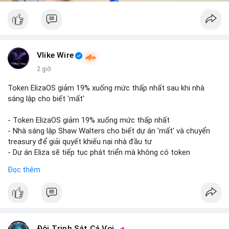
Vlike Wire
2 giờ
Token ElizaOS giảm 19% xuống mức thấp nhất sau khi nhà
sáng lập cho biết 'mất'
- Token ElizaOS giảm 19% xuống mức thấp nhất
- Nhà sáng lập Shaw Walters cho biết dự án 'mất' và chuyển
treasury để giải quyết khiếu nại nhà đầu tư
- Dự án Eliza sẽ tiếp tục phát triển mà không có token
cryptocurrency liên quan
Đọc thêm
#binancesquare
#cryptonews
#elizaos
#blockchain
$elizaos
#vlikevn
#titanbot
Đội Trinh Sát Cá Voi