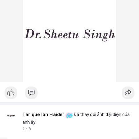
lệnh khớp trên sàn trong 24-48 giờ tới, tránh vào lệnh đòn bẩy
khi chưa xác định rõ xu hướng. Nếu BTC giữ vững trên vùng
$64,500, khả năng tích lũy vẫn an toàn.
#6dot0271btc
#chuyenvilanh
#tichluydaihan
#btcmempool
#giaodichlon
Tarique Ibn Haider
Đã thay đổi ảnh đại diện của
anh ấy
2 giờ