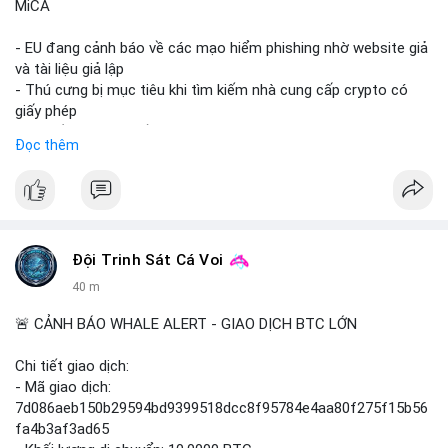
MiCA
- EU đang cảnh báo về các mạo hiểm phishing nhờ website giả
và tài liệu giả lập
- Thú cưng bị mục tiêu khi tìm kiếm nhà cung cấp crypto có
giấy phép
- Sự cố liên quan đến quy định MiCA (Markets in Crypto-
Đọc thêm
Assets) tại EU
#binancesquare
#cryptonews
#mica
#security
$btc $eth
Đội Trinh Sát Cá Voi
#vlikevn
#titanbot
40 m
📰 Nguồn: Cointelegraph
🚨 CẢNH BÁO WHALE ALERT - GIAO DỊCH BTC LỚN
Chi tiết giao dịch:
- Mã giao dịch:
7d086aeb150b29594bd9399518dcc8f95784e4aa80f275f15b56
fa4b3af3ad65