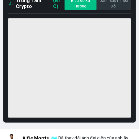
Trung Tâm
(BT
Biểu Đồ Xu
Danh Sách Theo
Crypto
C)
Hướng
Dõi
Alfie Morris
Đã thay đổi ảnh đại diện của anh ấy