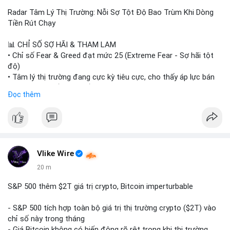
Radar Tâm Lý Thị Trường: Nỗi Sợ Tột Độ Bao Trùm Khi Dòng
Tiền Rút Chạy
📊 CHỈ SỐ SỢ HÃI & THAM LAM
• Chỉ số Fear & Greed đạt mức 25 (Extreme Fear - Sợ hãi tột
độ)
• Tâm lý thị trường đang cực kỳ tiêu cực, cho thấy áp lực bán
tháo đang chiếm ưu thế.
Đọc thêm
📈 XU HƯỚNG TÌM KIẾM & THẢO LUẬN
• CoinGecko Trending: Heima (HEI), Pi Network (PI), Pudgy
Penguins (PENGU), Cash Cat (CASHCAT), Bitcoin (BTC).
• LunarCrush Trending: Solana, Dogecoin, Polkadot, Chainlink,
Tesla, Apple.
Vlike Wire
• Google Trends Việt Nam: Các chủ đề đời sống như dự báo
20 m
thời tiết, lịch LCK, sông Danube đang chiếm sóng.
S&P 500 thêm $2T giá trị crypto, Bitcoin imperturbable
💬 DÒNG CHẢY TIN TỨC & TRUYỀN THÔNG
• Tin tức quốc tế: Nga chính thức ban hành luật quản lý sàn
- S&P 500 tích hợp toàn bộ giá trị thị trường crypto ($2T) vào
giao dịch crypto; Trung Quốc thắt chặt kiểm soát xuất khẩu
chỉ số này trong tháng
drone đáp trả Mỹ; Tổng thống Trump thảo luận về tác động
- Giá Bitcoin không có biến động rõ rệt trong khi thị trường