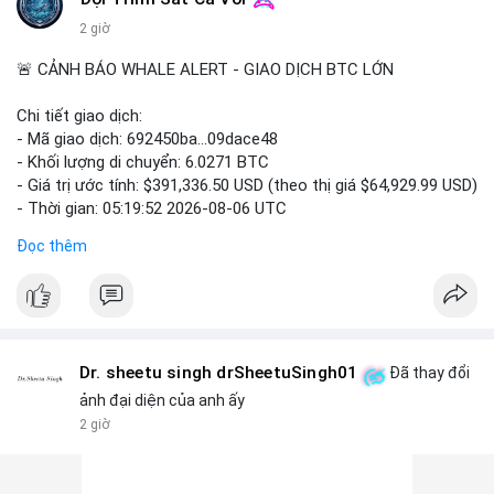
2 giờ
📰 Nguồn: Cointelegraph
🚨 CẢNH BÁO WHALE ALERT - GIAO DỊCH BTC LỚN
Chi tiết giao dịch:
- Mã giao dịch: 692450ba...09dace48
- Khối lượng di chuyển: 6.0271 BTC
- Giá trị ước tính: $391,336.50 USD (theo thị giá $64,929.99 USD)
- Thời gian: 05:19:52 2026-08-06 UTC
Đọc thêm
Nhận định phân tích hành vi của Cá voi dựa trên giao dịch này:
Khối lượng 6.0271 BTC tương đương gần 400 nghìn USD, mức
trung bình cao cho một giao dịch mua bán cá nhân. Việc di
chuyển một cụm BTC lớn trong thời điểm thị trường chưa bứt
phá cho thấy khả năng cá voi đang tái phân bổ tài sản, có thể
là bước đệm chuyển lên sàn giao dịch tập trung để thanh
Dr. sheetu singh drSheetuSingh01
Đã thay đổi
khoản hóa, hoặc gom vào ví lạnh phục vụ tích lũy dài hạn. Hành
ảnh đại diện của anh ấy
vi này tạo tâm lý thận trọng cho nhà đầu tư nhỏ lẻ, khi dòng
2 giờ
tiền lớn dịch chuyển thường báo hiệu biến động giá ngắn hạn.
Lời khuyên ngắn gọn cho nhà đầu tư nhỏ lẻ: Theo dõi sát các