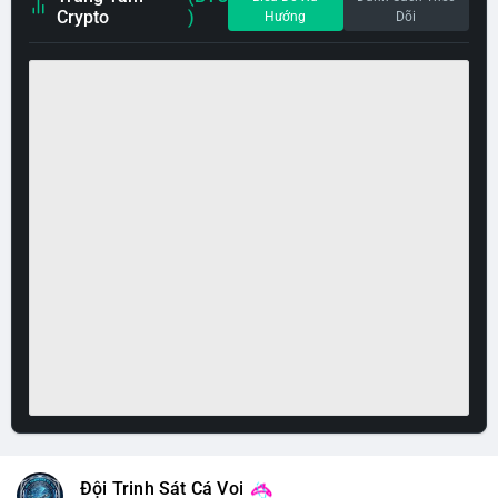
Crypto
)
Hướng
Dõi
Đội Trinh Sát Cá Voi