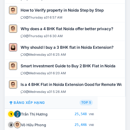
How to Verify property in Noida Step by Step
0
Thursday a31 6:57 AM
Why does a 4 BHK flat Noida offer better privacy?
0
Thursday a31 6:30 AM
Why should I buy a 3 BHK flat in Noida Extension?
0
Wednesday a31 6:25 AM
Smart Investment Guide to Buy 2 BHK Flat in Noida
0
Wednesday a31 6:20 AM
Is a 4 BHK Flat in Noida Extension Good for Remote Work?
0
Wednesday a31 5:26 AM
BẢNG XẾP HẠNG
TOP 5
Trần Thị Hương
25,548
1
VNĐ
Võ Hữu Phong
25,446
2
VNĐ