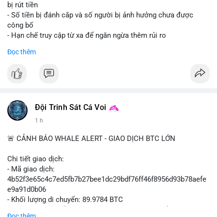
tiền tiếp theo từ ví nguồn. Không nên hành động vội vàng dựa
bị rút tiền
trên một giao dịch đơn lẻ; hãy quan sát thêm 2-3 khối lượng
- Số tiền bị đánh cắp và số người bị ảnh hưởng chưa được
tương tự trong 24 giờ tới để xác định xu hướng rõ ràng.
công bố
- Hạn chế truy cập từ xa để ngăn ngừa thêm rủi ro
#10btc
#648kusd
#mempoolbtc
#taicocauvi
#giaodichlon
Đọc thêm
#binancesquare
#cryptonews
#btcpay
#lightningnetwork
#btc
$btc
#vlikevn
#titanbot
Đội Trinh Sát Cá Voi
📰 Nguồn: Cointelegraph
1 h
🚨 CẢNH BÁO WHALE ALERT - GIAO DỊCH BTC LỚN
Chi tiết giao dịch:
- Mã giao dịch:
4b52f3e65c4c7ed5fb7b27bee1dc29bdf76ff46f8956d93b78aefe
e9a91d0b06
- Khối lượng di chuyển: 89.9784 BTC
- Giá trị ước tính: $5,829,343.55 USD (theo thị giá $64,786.00
Đọc thêm