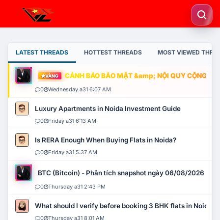
LATEST THREADS
HOTTEST THREADS
MOST VIEWED THRE
CẢNH BÁO BẢO MẬT &amp; NỘI QUY CỘNG ĐỒNG
VÀNG
0
Wednesday a31 6:07 AM
Luxury Apartments in Noida Investment Guide
0
Friday a31 6:13 AM
Is RERA Enough When Buying Flats in Noida?
0
Friday a31 5:37 AM
BTC (Bitcoin) - Phân tích snapshot ngày 06/08/2026
0
Thursday a31 2:43 PM
What should I verify before booking 3 BHK flats in Noida?
0
Thursday a31 8:01 AM