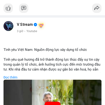
V Stream
3 giờ
·
Youtube
Tình yêu Việt Nam: Nguồn động lực xây dựng tổ chức
Tình yêu quê hương đã trở thành động lực thúc đẩy sự tin cậy
trong quản lý tổ chức, ảnh hưởng tích cực đến môi trường đầu
tư. Khi nhà đầu tư cảm nhận được sự gắn bó văn hoá, họ sẵn
sàng đầu tư dài hạn vào các doanh nghiệp nội địa, bao gồm cả
Đọc thêm
các công ty blockchain và tiền mã hoá. Sự tăng cường niềm
tin này giúp giảm rủi ro thị trường, cải thiện chi phí vốn và thúc
đẩy sự phát triển bền vững của ngành công nghệ tài chính. Các
nhà quản lý cần khai thác tinh thần này để xây dựng chiến lược
phát triển bền vững và thu hút vốn đầu tư.