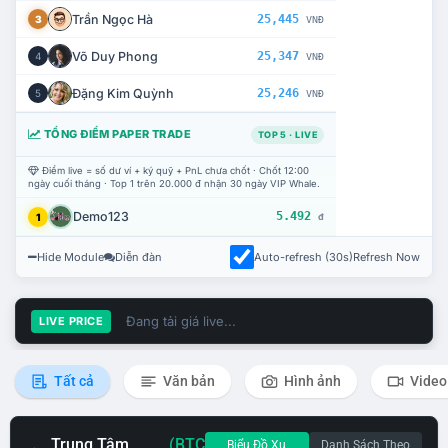
Trần Ngọc Hà
25,445
3
VNĐ
Võ Duy Phong
25,347
4
VNĐ
Đặng Kim Quỳnh
25,246
5
VNĐ
TỔNG ĐIỂM PAPER TRADE
TOP 5 · LIVE
Điểm live = số dư ví + ký quỹ + PnL chưa chốt · Chốt 12:00
ngày cuối tháng · Top 1 trên 20.000 đ nhận 30 ngày VIP Whale.
Demo123
5.492
1
đ
Hide Module
Diễn đàn
Auto-refresh (30s)
Refresh Now
Đang tải giá live...
LIVE PRICE
Tất cả
Văn bản
Hình ảnh
Video
Trung Tâm
(BTC
Biểu Đồ Xu
Danh Sách Theo