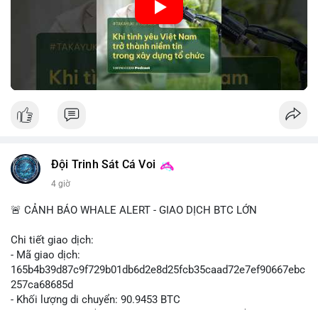
🎥 Xem video trực tiếp tại:
Nguồn: VIETSUCCESS
Đội Trinh Sát Cá Voi
4 giờ
🚨 CẢNH BÁO WHALE ALERT - GIAO DỊCH BTC LỚN
Chi tiết giao dịch:
- Mã giao dịch:
165b4b39d87c9f729b01db6d2e8d25fcb35caad72e7ef90667ebc
257ca68685d
- Khối lượng di chuyển: 90.9453 BTC
- Giá trị ước tính: $5,896,958.66 USD (theo thị giá $64,840.69