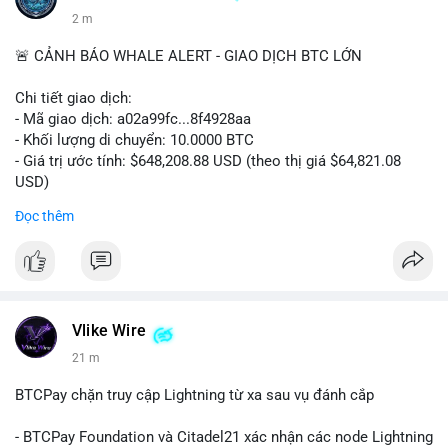
2 m
🚨 CẢNH BÁO WHALE ALERT - GIAO DỊCH BTC LỚN
Chi tiết giao dịch:
- Mã giao dịch: a02a99fc...8f4928aa
- Khối lượng di chuyển: 10.0000 BTC
- Giá trị ước tính: $648,208.88 USD (theo thị giá $64,821.08
USD)
- Thời gian: 06:19:47 2026-08-09 UTC
Đọc thêm
Một khối lượng 10 BTC trị giá hơn 648 nghìn USD được chuyển
trong mempool chưa xác nhận. Với quy mô này, hành vi cho
thấy cá nhân hoặc tổ chức lớn đang tái cơ cấu danh mục,
không phải lệnh bán khẩn cấp. Khối lượng trung bình thường là
dấu hiệu của việc gom ví lạnh hoặc chuẩn bị thanh khoản cho
Vlike Wire
giao dịch OTC. Áp lực bán trực tiếp lên sàn là thấp, nhưng tâm
21 m
lý thị trường có thể dao động nhẹ do sự chú ý vào dòng tiền
lớn.
BTCPay chặn truy cập Lightning từ xa sau vụ đánh cắp
Nhà đầu tư nhỏ lẻ nên theo dõi xác nhận giao dịch và dòng
- BTCPay Foundation và Citadel21 xác nhận các node Lightning