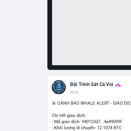
Đội Trinh Sát Cá Voi
30 m
🚨 CẢNH BÁO WHALE ALERT - GIAO DỊ
Chi tiết giao dịch:
- Mã giao dịch: 940123d7...4a49099f
- Khối lượng di chuyển: 12.1074 BTC