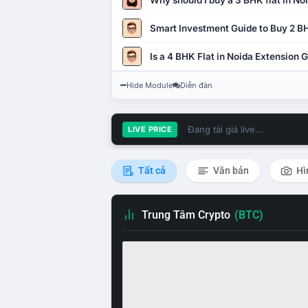
Why should I buy a 3 BHK flat in No
Smart Investment Guide to Buy 2 BH
Is a 4 BHK Flat in Noida Extension
Hide Module
Diễn đàn
Đang tải giá live...
LIVE PRICE
Tất cả
Văn bản
Hì
Trung Tâm Crypto
(BTC)