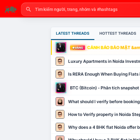
LATEST THREADS
HOTTEST THREADS
CẢNH BÁO BẢO MẬT &amp
VÀNG
Luxury Apartments in Noida Invest
Is RERA Enough When Buying Flats 
BTC (Bitcoin) - Phân tích snapsho
What should I verify before booking
How to Verify property in Noida Ste
Why does a 4 BHK flat Noida offer b