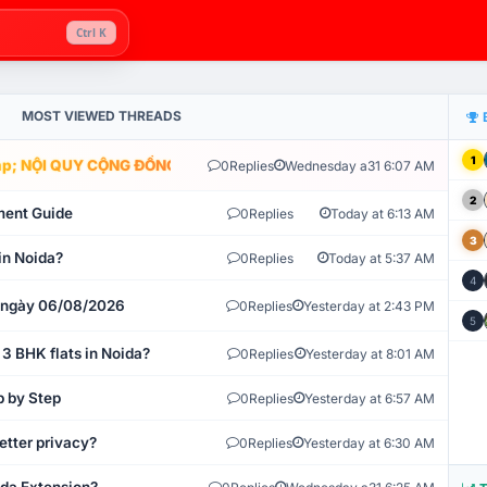
Ctrl K
MOST VIEWED THREADS
1
; NỘI QUY CỘNG ĐỒNG VLIKE.VN: HỆ THỐNG GIÁM SÁT TỰ ĐỘNG V
0
Replies
Wednesday a31 6:07 AM
2
ment Guide
0
Replies
Today at 6:13 AM
3
in Noida?
0
Replies
Today at 5:37 AM
4
t ngày 06/08/2026
0
Replies
Yesterday at 2:43 PM
5
 3 BHK flats in Noida?
0
Replies
Yesterday at 8:01 AM
p by Step
0
Replies
Yesterday at 6:57 AM
etter privacy?
0
Replies
Yesterday at 6:30 AM