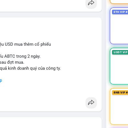
ETH VIP #
iệu USD mua thêm cổ phiếu
USDT VIP
ếu ABTC trong 2 ngày.
 sau đợt mua.
 quả kinh doanh quý của công ty.
p
BNB VIP 