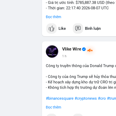
- Giá trị ước tính: $785,887.38 USD (theo
- Thời gian: 22:17:40 2026-08-07 UTC
Đọc thêm
Nhận định phân tích hành vi của Cá voi d
đương gần 786 nghìn USD được di chuyển
Like
Bình luận
giá $64,909.56 đang nằm gần vùng kháng 
bước chuẩn bị thanh khoản để bán ra, ho
phí giao dịch. Việc di chuyển một phần 
dò thanh khoản thị trường trước khi có 
Vlike Wire
1 h
Lời khuyên cho nhà đầu tư nhỏ lẻ: Theo d
nguồn. Khối lượng này chưa đủ tạo áp lự
Công ty truyền thông của Donald Trump 
dịch tương tự trong 24 giờ tới, khả năng
mục hợp lý, tránh FOMO mua đuổi ở vùng 
- Công ty của ông Trump sẽ hủy thỏa thuậ
- Kế hoạch xây dựng kho dự trữ CRO trị g
#12dot1btc
#786kusd
#dichuyenvinuong
- Không tích hợp thị trường dự đoán lên 
#binancesquare
#cryptonews
#cro
#tru
Đọc thêm
$cro