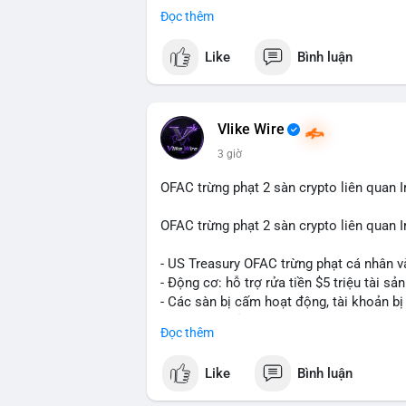
Đọc thêm
Điều gì đang thúc đẩy sự tăng trưởng vư
sâu về xu hướng công nghệ và nhu cầu thị
Like
Bình luận
Vlike Wire
3 giờ
OFAC trừng phạt 2 sàn crypto liên quan I
OFAC trừng phạt 2 sàn crypto liên quan I
- US Treasury OFAC trừng phạt cá nhân v
- Động cơ: hỗ trợ rửa tiền $5 triệu tài sản
- Các sàn bị cấm hoạt động, tài khoản bị
- Tác động: rủi ro cho thị trường crypto, 
Đọc thêm
#binancesquare
#cryptonews
#ofac
#us
Like
Bình luận
$btc $eth