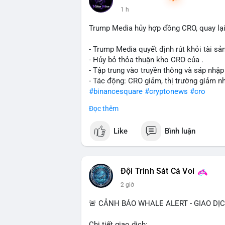
1 h
Trump Media hủy hợp đồng CRO, quay lại
- Trump Media quyết định rút khỏi tài sản
- Hủy bỏ thỏa thuận kho CRO của .
- Tập trung vào truyền thông và sáp nhập
- Tác động: CRO giảm, thị trường giảm n
#binancesquare
#cryptonews
#cro
Đọc thêm
$cro
Like
Bình luận
#vlikevn
#titanbot
📰 Nguồn: CoinDesk
Đội Trinh Sát Cá Voi
2 giờ
🚨 CẢNH BÁO WHALE ALERT - GIAO DỊ
Chi tiết giao dịch: