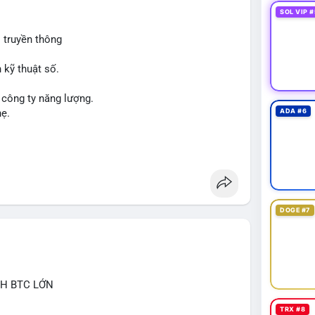
SOL VIP #
 truyền thông
 kỹ thuật số.
 công ty năng lượng.
hẹ.
ADA #6
DOGE #7
CH BTC LỚN
TRX #8