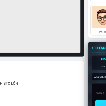
Phí 
⚡ TITA
BTC
----
--%
SYSTEM:
CH BTC LỚN
Trợ lý A