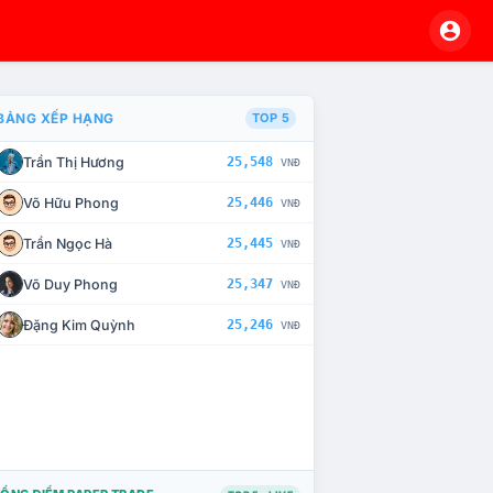
BẢNG XẾP HẠNG
TOP 5
Trần Thị Hương
25,548
VNĐ
À CHẾ TÀI XỬ LÝ VI PHẠM
Võ Hữu Phong
25,446
VNĐ
Trần Ngọc Hà
25,445
VNĐ
Võ Duy Phong
25,347
VNĐ
Đặng Kim Quỳnh
25,246
VNĐ