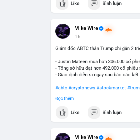
Like
Bình luận
#vlikevn
#titanbot
📰 Nguồn: Cointelegraph
Vlike Wire
1 h
Giám đốc ABTC thân Trump chi gần 2 tr
- Justin Mateen mua hơn 306.000 cổ phi
- Tổng sở hữu đạt hơn 492.000 cổ phiếu
- Giao dịch diễn ra ngay sau báo cáo kết
#abtc
#cryptonews
#stockmarket
#trum
Đọc thêm
$btc $eth
Like
Bình luận
#vlikevn
#titanbot
📰 Nguồn: CoinDesk
Vlike Wire