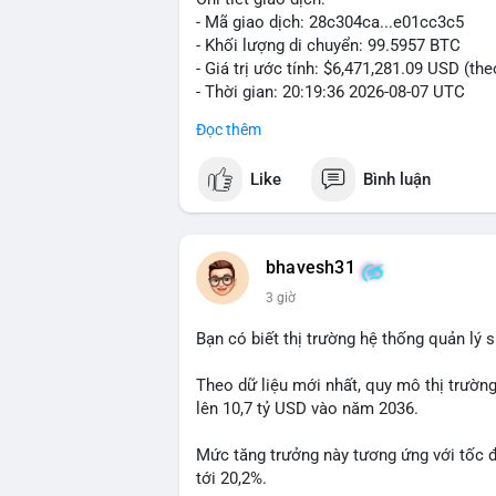
- Mã giao dịch: 28c304ca...e01cc3c5
- Khối lượng di chuyển: 99.5957 BTC
- Giá trị ước tính: $6,471,281.09 USD (th
- Thời gian: 20:19:36 2026-08-07 UTC
Đọc thêm
Nhận định phân tích: Khối lượng 99.6 BTC
thấy dấu hiệu chuyển tiền quy mô lớn. V
Like
Bình luận
thường gặp ở hai kịch bản: cá voi nạp lê
hoặc chuyển sang ví lạnh nhằm tích lũy 
lý thận trọng, giới đầu tư theo dõi sát d
BTC vào ví nóng sàn, khả năng cao là độn
bhavesh31
hoạt động, đó là tín hiệu gom hàng chiến
3 giờ
Lời khuyên: Nhà đầu tư nhỏ lẻ nên quan 
Bạn có biết thị trường hệ thống quản lý
tránh hành động theo cảm xúc. Xác minh đ
lệnh, ưu tiên quản trị rủi ro trong giai 
Theo dữ liệu mới nhất, quy mô thị trườn
lên 10,7 tỷ USD vào năm 2036.
#99dot6btc
#capvoichuyentien
#vilanhti
Mức tăng trưởng này tương ứng với tốc 
tới 20,2%.