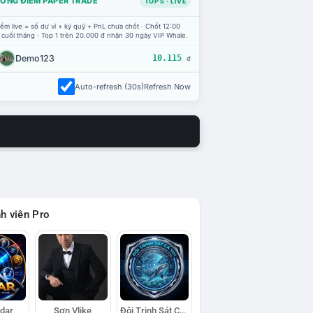
ỔNG ĐIỂM PAPER TRADE
TOP 5 · LIVE
ểm live = số dư ví + ký quỹ + PnL chưa chốt · Chốt 12:00
 cuối tháng · Top 1 trên 20.000 đ nhận 30 ngày VIP Whale.
Demo123
10.115
đ
Auto-refresh (30s)
Refresh Now
h viên Pro
adar
Sơn Vlike
Đội Trinh Sát Cá Voi