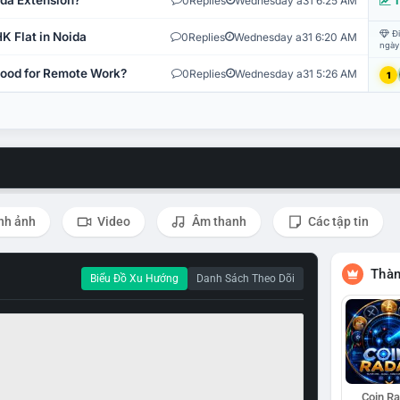
ida Extension?
0
Replies
Wednesday a31 6:25 AM
T
Đi
K Flat in Noida
0
Replies
Wednesday a31 6:20 AM
ngày
 Good for Remote Work?
0
Replies
Wednesday a31 5:26 AM
1
nh ảnh
Video
Âm thanh
Các tập tin
Thàn
Biểu Đồ Xu Hướng
Danh Sách Theo Dõi
Coin R