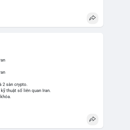
ợt bậc này? Hãy cùng theo dõi các phân tích chuyên
 trường trong thời gian tới.
ran
ran
à 2 sàn crypto.
 kỹ thuật số liên quan Iran.
 khóa.
tăng áp lực pháp lý.
sanctions
#iran