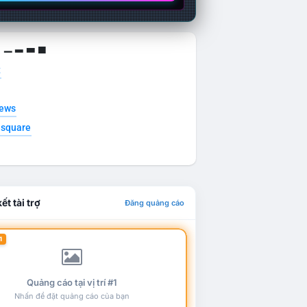
g ▁ ▂ ▃ ▄
t
news
esquare
ết tài trợ
Đăng quảng cáo
1
Quảng cáo tại vị trí #1
Nhấn để đặt quảng cáo của bạn