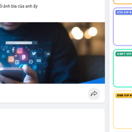
i ảnh bìa của anh ấy
ETH VIP #
USDT VIP
BNB VIP 