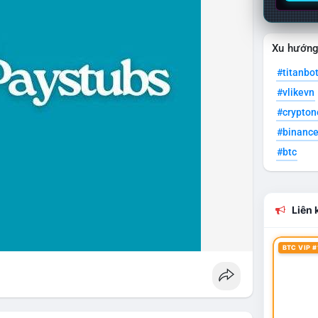
Xu hướn
#titanbo
#vlikevn
#crypto
#binanc
#btc
Liên k
BTC VIP #