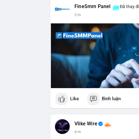
FineSmm Panel
Đã thay đổ
3 m
Like
Bình luận
Vlike Wire
4 m