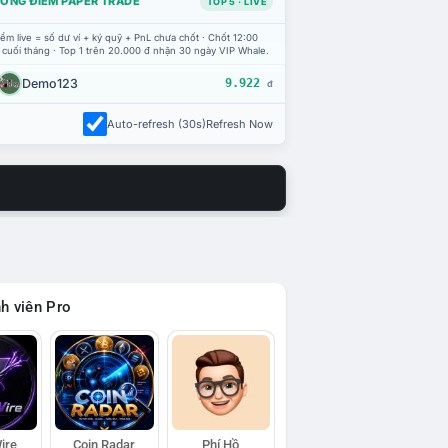
ỔNG ĐIỂM PAPER TRADE
TOP 5 · LIVE
ểm live = số dư ví + ký quỹ + PnL chưa chốt · Chốt 12:00
 cuối tháng · Top 1 trên 20.000 đ nhận 30 ngày VIP Whale.
Demo123
9.922
đ
Auto-refresh (30s)
Refresh Now
h viên Pro
ire
Coin Radar
Phí Hồ