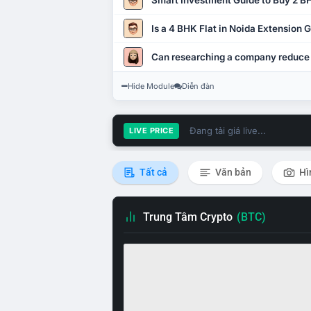
Smart Investment Guide to Buy 2 BH
Is a 4 BHK Flat in Noida Extension
Can researching a company reduce
Hide Module
Diễn đàn
Đang tải giá live...
LIVE PRICE
Tất cả
Văn bản
Hì
Trung Tâm Crypto
(BTC)