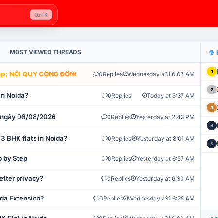
Ctrl K
MOST VIEWED THREADS
1
; NỘI QUY CỘNG ĐỒNG VLIKE.VN: HỆ THỐNG GIÁM SÁT TỰ ĐỘNG V
0
Replies
Wednesday a31 6:07 AM
2
in Noida?
0
Replies
Today at 5:37 AM
3
t ngày 06/08/2026
0
Replies
Yesterday at 2:43 PM
4
 3 BHK flats in Noida?
0
Replies
Yesterday at 8:01 AM
5
p by Step
0
Replies
Yesterday at 6:57 AM
etter privacy?
0
Replies
Yesterday at 6:30 AM
ida Extension?
0
Replies
Wednesday a31 6:25 AM