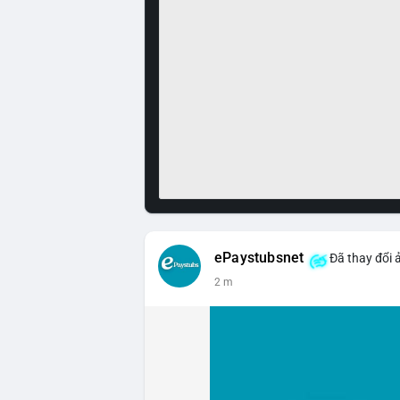
ePaystubsnet
Đã thay đổi 
2 m