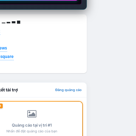
g ▁ ▂ ▃ ▄
t
news
esquare
ết tài trợ
Đăng quảng cáo
1
Quảng cáo tại vị trí #1
Nhấn để đặt quảng cáo của bạn