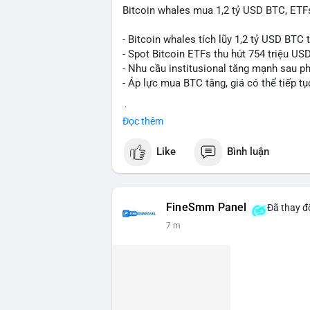
Bitcoin whales mua 1,2 tỷ USD BTC, ETFs
- Bitcoin whales tích lũy 1,2 tỷ USD BTC 
- Spot Bitcoin ETFs thu hút 754 triệu US
- Nhu cầu institusional tăng mạnh sau p
- Áp lực mua BTC tăng, giá có thể tiếp tụ
$btc
#btc
Đọc thêm
#vlikevn
#titanbot
Like
Bình luận
📰 Nguồn: CoinDesk
FineSmm Panel
Đã thay đổ
7 m