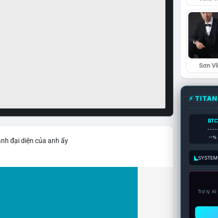
Sơn Vl
⚡ TITA
BTC
----
--%
ảnh đại diện của anh ấy
SYSTEM:
Trợ lý A