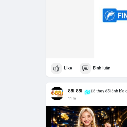
Like
Bình luận
88I 88I
Đã thay đổi ảnh bìa 
11 m