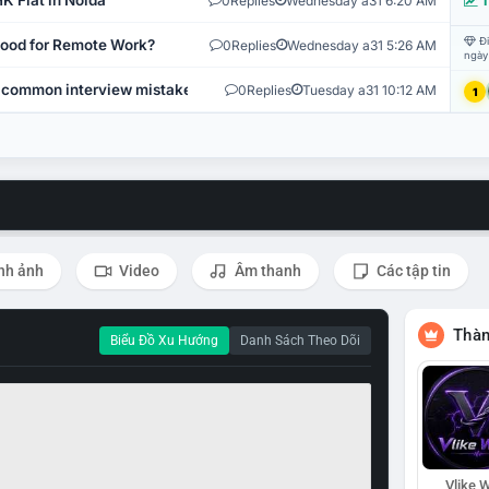
K Flat in Noida
0
Replies
Wednesday a31 6:20 AM
T
Đi
 Good for Remote Work?
0
Replies
Wednesday a31 5:26 AM
ngày
 common interview mistakes?
0
Replies
Tuesday a31 10:12 AM
1
nh ảnh
Video
Âm thanh
Các tập tin
Thàn
Biểu Đồ Xu Hướng
Danh Sách Theo Dõi
Vlike W