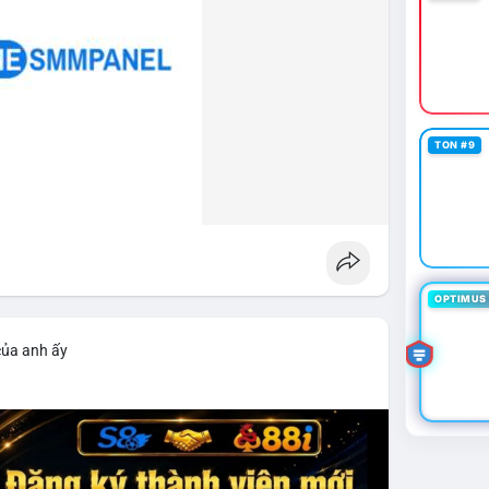
TON #9
OPTIMUS 
của anh ấy