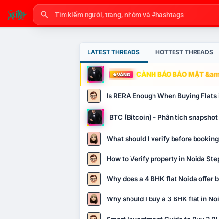
LATEST THREADS
HOTTEST THREADS
CẢNH BÁO BẢO MẬT &amp
VÀNG
Is RERA Enough When Buying Flats 
BTC (Bitcoin) - Phân tích snapsho
What should I verify before booking
How to Verify property in Noida Ste
Why does a 4 BHK flat Noida offer b
Why should I buy a 3 BHK flat in No