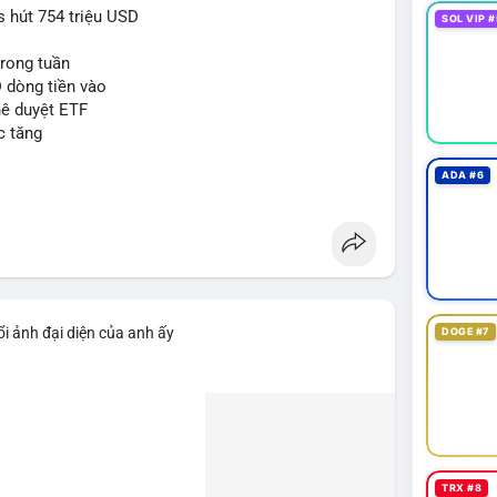
 hút 754 triệu USD
SOL VIP #
trong tuần
D dòng tiền vào
hê duyệt ETF
c tăng
ADA #6
i ảnh đại diện của anh ấy
DOGE #7
TRX #8