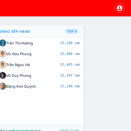
BẢNG XẾP HẠNG
TOP 5
Trần Thị Hương
25,548
VNĐ
À CHẾ TÀI XỬ LÝ VI PHẠM
Võ Hữu Phong
25,446
VNĐ
Trần Ngọc Hà
25,445
VNĐ
Võ Duy Phong
25,347
VNĐ
Đặng Kim Quỳnh
25,246
VNĐ