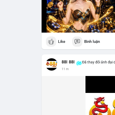
Like
Bình luận
88I 88I
Đã thay đổi ảnh đại 
11 m