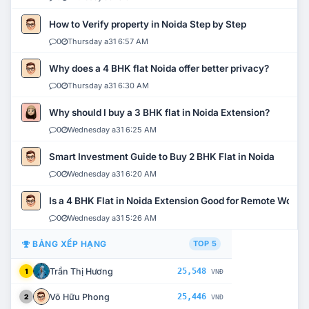
How to Verify property in Noida Step by Step
0
Thursday a31 6:57 AM
Why does a 4 BHK flat Noida offer better privacy?
0
Thursday a31 6:30 AM
Why should I buy a 3 BHK flat in Noida Extension?
0
Wednesday a31 6:25 AM
Smart Investment Guide to Buy 2 BHK Flat in Noida
0
Wednesday a31 6:20 AM
Is a 4 BHK Flat in Noida Extension Good for Remote Work?
0
Wednesday a31 5:26 AM
BẢNG XẾP HẠNG
TOP 5
Trần Thị Hương
25,548
1
VNĐ
Võ Hữu Phong
25,446
2
VNĐ