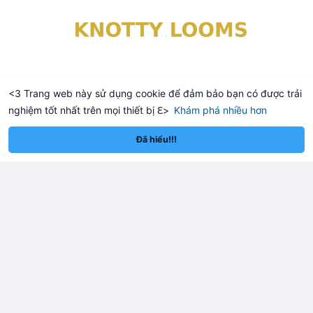
<3 Trang web này sử dụng cookie để đảm bảo bạn có được trải
nghiệm tốt nhất trên mọi thiết bị ℇ>
Khám phá nhiều hơn
reum
Solana
$1,920.69
$76.18
ETH
+0.16%
SOL
+3.13%
Đã hiểu!!!
knotty looms
Đã thay đổi ảnh đại diện của anh ấy
2 giờ