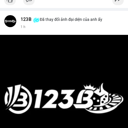
123B
Đã thay đổi ảnh đại diện của anh ấy
1 h