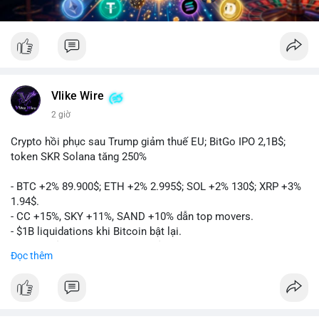
Vlike Wire
2 giờ
Crypto hồi phục sau Trump giảm thuế EU; BitGo IPO 2,1B$;
token SKR Solana tăng 250%
- BTC +2% 89.900$; ETH +2% 2.995$; SOL +2% 130$; XRP +3%
1.94$.
- CC +15%, SKY +11%, SAND +10% dẫn top movers.
- $1B liquidations khi Bitcoin bật lại.
- Trump hủy thuế EU, tín hiệu giảm áp lực.
Đọc thêm
- Vitalik đề xuất DVT staking cho Ethereum.
- BitGo IPO 18$/cổ phiếu, trị giá ~2B$.
- Senate Ag Committee tiến hành Clarity Act.
- Newrez tính crypto vào điều kiện vay nhà.