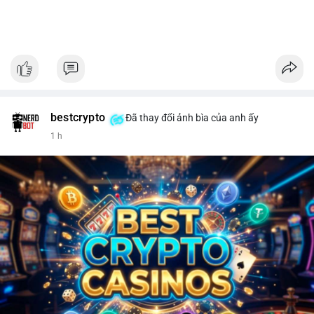
bestcrypto
Đã thay đổi ảnh bìa của anh ấy
1 h