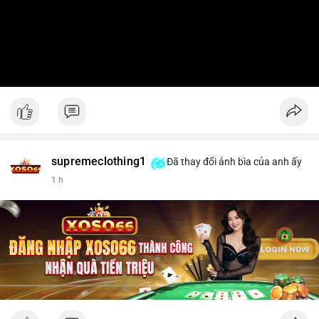
supremeclothing1
Đã thay đổi ảnh bìa của anh ấy
1 h