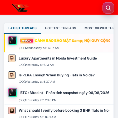
LATEST THREADS
HOTTEST THREADS
MOST VIEWED THRE
CẢNH BÁO BẢO MẬT &amp; NỘI QUY CỘNG ĐỒNG
VÀNG
0
Wednesday a31 6:07 AM
Luxury Apartments in Noida Investment Guide
0
Yesterday at 6:13 AM
Is RERA Enough When Buying Flats in Noida?
0
Yesterday at 5:37 AM
BTC (Bitcoin) - Phân tích snapshot ngày 06/08/2026
0
Thursday a31 2:43 PM
What should I verify before booking 3 BHK flats in Noida?
0
Thursday a31 8:01 AM