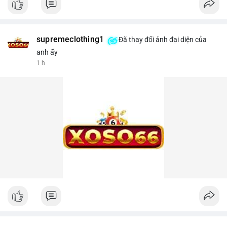
supremeclothing1
Đã thay đổi ảnh đại diện của
anh ấy
1 h