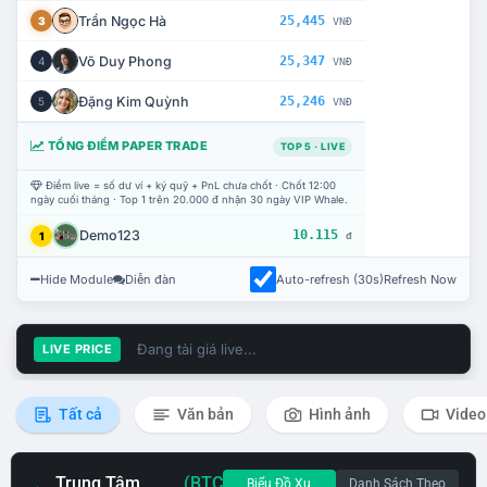
Trần Ngọc Hà
25,445
3
VNĐ
Võ Duy Phong
25,347
4
VNĐ
Đặng Kim Quỳnh
25,246
5
VNĐ
TỔNG ĐIỂM PAPER TRADE
TOP 5 · LIVE
Điểm live = số dư ví + ký quỹ + PnL chưa chốt · Chốt 12:00
ngày cuối tháng · Top 1 trên 20.000 đ nhận 30 ngày VIP Whale.
Demo123
10.115
1
đ
Hide Module
Diễn đàn
Auto-refresh (30s)
Refresh Now
Đang tải giá live...
LIVE PRICE
Tất cả
Văn bản
Hình ảnh
Video
Trung Tâm
(BTC
Biểu Đồ Xu
Danh Sách Theo