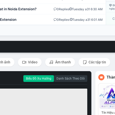
Đi
at in Noida Extension?
0
Replies
Tuesday a31 6:30 AM
ngày
C
 Extension
0
Replies
Tuesday a31 6:01 AM
nh ảnh
Video
Âm thanh
Các tập tin
Thàn
Biểu Đồ Xu Hướng
Danh Sách Theo Dõi
Tín Hiệu