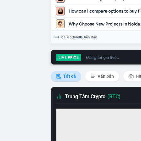
How can I compare options to buy fl
Why Choose New Projects in Noida
Hide Module
Diễn đàn
Đang tải giá live...
LIVE PRICE
Tất cả
Văn bản
Hì
Trung Tâm Crypto
(BTC)