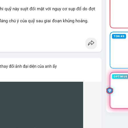
 khi quỹ này suýt đối mặt với nguy cơ sụp đổ do đợt
 đáng chú ý của quỹ sau giai đoạn khủng hoảng.
awareness
#financenews
TON #9
thay đổi ảnh đại diện của anh ấy
OPTIMUS 