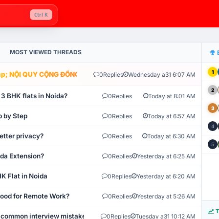
Ctrl K
MOST VIEWED THREADS
1
; NỘI QUY CỘNG ĐỒNG VLIKE.VN: HỆ THỐNG GIÁM SÁT TỰ ĐỘNG V
0
Replies
Wednesday a31 6:07 AM
2
 3 BHK flats in Noida?
0
Replies
Today at 8:01 AM
3
p by Step
0
Replies
Today at 6:57 AM
4
etter privacy?
0
Replies
Today at 6:30 AM
5
ida Extension?
0
Replies
Yesterday at 6:25 AM
K Flat in Noida
0
Replies
Yesterday at 6:20 AM
 Good for Remote Work?
0
Replies
Yesterday at 5:26 AM
T
 common interview mistakes?
0
Replies
Tuesday a31 10:12 AM