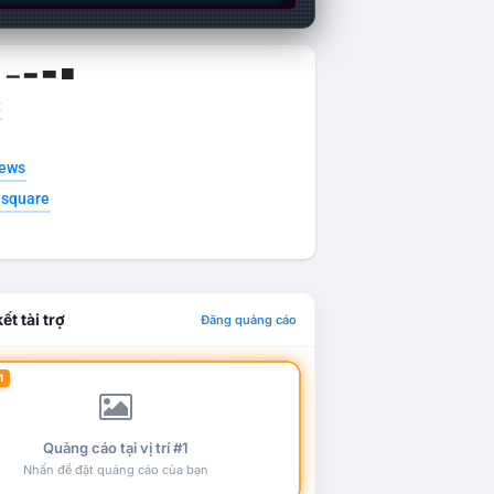
g ▁ ▂ ▃ ▄
t
news
esquare
ết tài trợ
Đăng quảng cáo
1
Quảng cáo tại vị trí #1
Nhấn để đặt quảng cáo của bạn