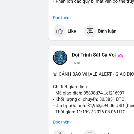
• Phần lớn các quỹ bị mất vẫn có thể tru
#coldcard
#cryptohack
#btc
#eth
#bina
Đọc thêm
$btc $eth
Like
Bình luận
#vlikevn
#titanbot
📰 Nguồn: Cointelegraph
Đội Trinh Sát Cá Voi
16 m
🚨 CẢNH BÁO WHALE ALERT - GIAO DỊ
Chi tiết giao dịch:
- Mã giao dịch: 85808d74...cf216997
- Khối lượng di chuyển: 30.3851 BTC
- Giá trị ước tính: $1,963,594.06 USD (th
- Thời gian: 11:19:27 2026-08-06 UTC
Đọc thêm
Nhận định phân tích: Giao dịch gần 2 tr
hoặc cá voi đang tái cơ cấu danh mục. V