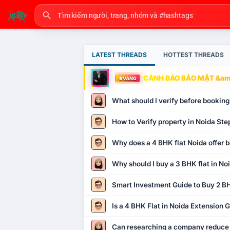
LATEST THREADS
HOTTEST THREADS
CẢNH BÁO BẢO MẬT &amp
VÀNG
What should I verify before booking
How to Verify property in Noida Ste
Why does a 4 BHK flat Noida offer b
Why should I buy a 3 BHK flat in No
Smart Investment Guide to Buy 2 BH
Is a 4 BHK Flat in Noida Extension
Can researching a company reduce