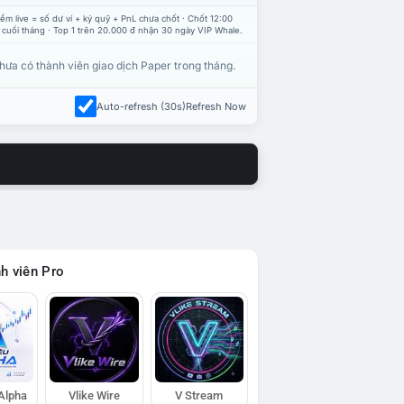
ểm live = số dư ví + ký quỹ + PnL chưa chốt · Chốt 12:00
 cuối tháng · Top 1 trên 20.000 đ nhận 30 ngày VIP Whale.
hưa có thành viên giao dịch Paper trong tháng.
Auto-refresh (30s)
Refresh Now
h viên Pro
 Alpha
Vlike Wire
V Stream