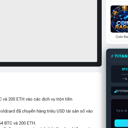
Coin R
⚡ TITA
BTC
----
--%
SYSTEM:
 và 200 ETH vào các dịch vụ trộn tiền
Coldcard đã chuyển hàng triệu USD tài sản số vào
Trợ lý A
 64 BTC và 200 ETH.