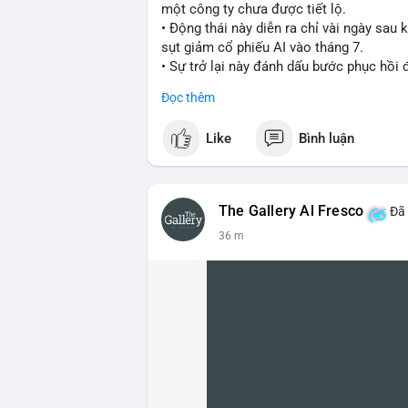
một công ty chưa được tiết lộ.
• Động thái này diễn ra chỉ vài ngày sau
sụt giảm cổ phiếu AI vào tháng 7.
• Sự trở lại này đánh dấu bước phục hồi
Đọc thêm
#cryptonews
#investment
#situational
Like
Bình luận
$btc $eth
#vlikevn
#titanbot
The Gallery Al Fresco
Đã 
📰 Nguồn: Cointelegraph
36 m