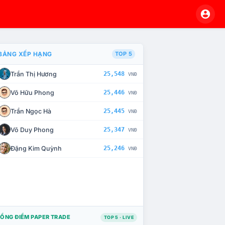
BẢNG XẾP HẠNG
TOP 5
Trần Thị Hương
25,548
VNĐ
À CHẾ TÀI XỬ LÝ VI PHẠM
Võ Hữu Phong
25,446
VNĐ
Trần Ngọc Hà
25,445
VNĐ
Võ Duy Phong
25,347
VNĐ
Đặng Kim Quỳnh
25,246
VNĐ
ỔNG ĐIỂM PAPER TRADE
TOP 5 · LIVE