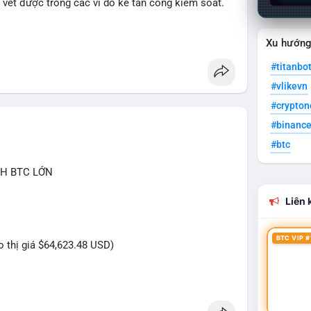
y vết được trong các ví do kẻ tấn công kiểm soát.
ncesquare
#cryptonews
Xu hướn
#titanbo
#vlikevn
#crypto
#binanc
#btc
CH BTC LỚN
Liên k
BTC VIP #
eo thị giá $64,623.48 USD)
iệu USD này cho thấy dấu hiệu của một tổ chức lớn
ới mức giá BTC quanh vùng $64,600, việc di chuyển