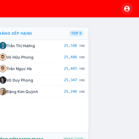
BẢNG XẾP HẠNG
TOP 5
Trần Thị Hương
25,548
VNĐ
À CHẾ TÀI XỬ LÝ VI PHẠM
Võ Hữu Phong
25,446
VNĐ
Trần Ngọc Hà
25,445
VNĐ
Võ Duy Phong
25,347
VNĐ
Đặng Kim Quỳnh
25,246
VNĐ