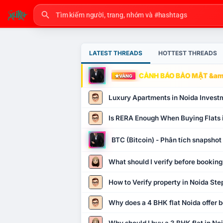
LATEST THREADS
HOTTEST THREADS
CẢNH BÁO BẢO MẬT &amp
VÀNG
Luxury Apartments in Noida Invest
Is RERA Enough When Buying Flats 
BTC (Bitcoin) - Phân tích snapsho
What should I verify before booking
How to Verify property in Noida Ste
Why does a 4 BHK flat Noida offer b