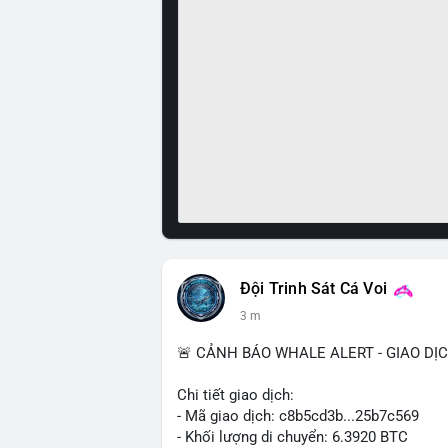
Đội Trinh Sát Cá Voi
3 m
🚨 CẢNH BÁO WHALE ALERT - GIAO DỊ
Chi tiết giao dịch:
- Mã giao dịch: c8b5cd3b...25b7c569
- Khối lượng di chuyển: 6.3920 BTC