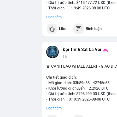
- Giá trị ước tính: $415,477.72 USD (theo
- Thời gian: 11:19:49 2026-08-08 UTC
Đọc thêm
Nhận định phân tích: Giao dịch 6.3920 B
mempool, mức chuyển động trung bình lớ
Like
Bình luận
ánh sự dịch chuyển dòng tiền có chủ đích
tài sản giữa các ví nóng hoặc chuẩn bị 
dòng tiền tiếp tục đổ về sàn tập trung tr
lại, nếu BTC được chuyển sang ví lạnh, đâ
Đội Trinh Sát Cá Voi
hiện tại khá nhạy cảm, biến động giá qu
1 h
chuyển ròng tăng đột biến.
🚨 CẢNH BÁO WHALE ALERT - GIAO DỊ
Lời khuyên: Nhà đầu tư nhỏ lẻ nên theo d
Coinbase. Tránh hành động theo cảm xúc,
Chi tiết giao dịch:
hướng rõ ràng. Quản lý rủi ro chặt chẽ tro
- Mã giao dịch: 03b89c66...42745d55
- Khối lượng di chuyển: 12.2926 BTC
#6dot392btc
#chuyendichtrungbinh
#apl
- Giá trị ước tính: $798,999.00 USD (theo
- Thời gian: 10:19:39 2026-08-08 UTC
Đọc thêm
Nhận định phân tích: Giao dịch gần 800 
65k là vùng tích lũy quan trọng. Hành vi