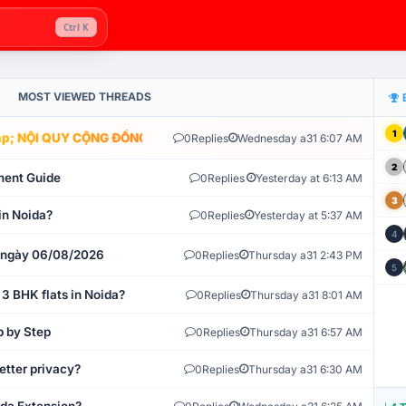
Ctrl K
MOST VIEWED THREADS
1
; NỘI QUY CỘNG ĐỒNG VLIKE.VN: HỆ THỐNG GIÁM SÁT TỰ ĐỘNG V
0
Replies
Wednesday a31 6:07 AM
2
ment Guide
0
Replies
Yesterday at 6:13 AM
3
in Noida?
0
Replies
Yesterday at 5:37 AM
4
t ngày 06/08/2026
0
Replies
Thursday a31 2:43 PM
5
 3 BHK flats in Noida?
0
Replies
Thursday a31 8:01 AM
p by Step
0
Replies
Thursday a31 6:57 AM
etter privacy?
0
Replies
Thursday a31 6:30 AM