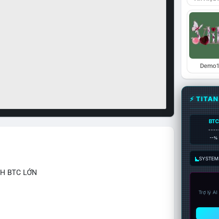
Demo1
⚡ TITA
BTC
----
--%
SYSTEM:
CH BTC LỚN
Trợ lý A