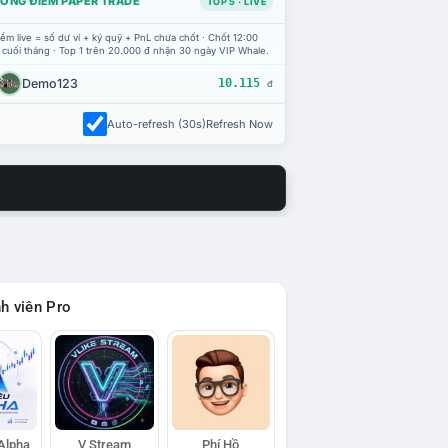
ỔNG ĐIỂM PAPER TRADE
TOP 5 · LIVE
ểm live = số dư ví + ký quỹ + PnL chưa chốt · Chốt 12:00
 cuối tháng · Top 1 trên 20.000 đ nhận 30 ngày VIP Whale.
Demo123
10.115
đ
Auto-refresh (30s)
Refresh Now
h viên Pro
 Alpha
V Stream
Phí Hồ