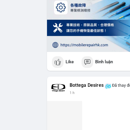
Like
Bình luận
Bottega Desires
Đã thay đổ
1 h