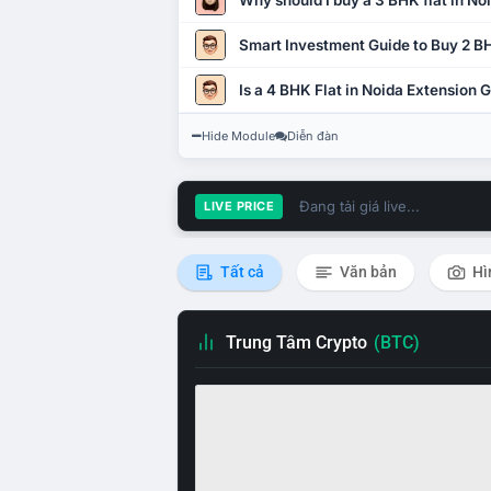
Why should I buy a 3 BHK flat in No
Smart Investment Guide to Buy 2 BH
Is a 4 BHK Flat in Noida Extension
Hide Module
Diễn đàn
Đang tải giá live...
LIVE PRICE
Tất cả
Văn bản
Hì
Trung Tâm Crypto
(BTC)