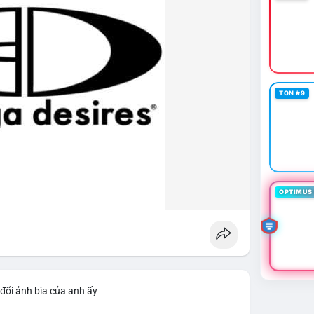
TON #9
OPTIMUS 
đổi ảnh bìa của anh ấy