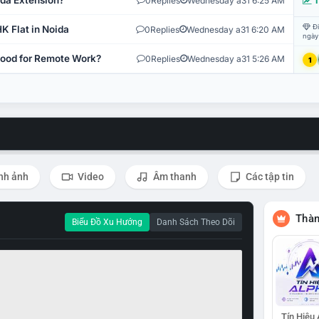
ida Extension?
0
Replies
Wednesday a31 6:25 AM
T
Đi
K Flat in Noida
0
Replies
Wednesday a31 6:20 AM
ngày
 Good for Remote Work?
0
Replies
Wednesday a31 5:26 AM
1
nh ảnh
Video
Âm thanh
Các tập tin
Thàn
Biểu Đồ Xu Hướng
Danh Sách Theo Dõi
Tín Hiệu