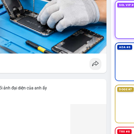
SOL VIP #
ADA #6
i ảnh đại diện của anh ấy
DOGE #7
TRX #8