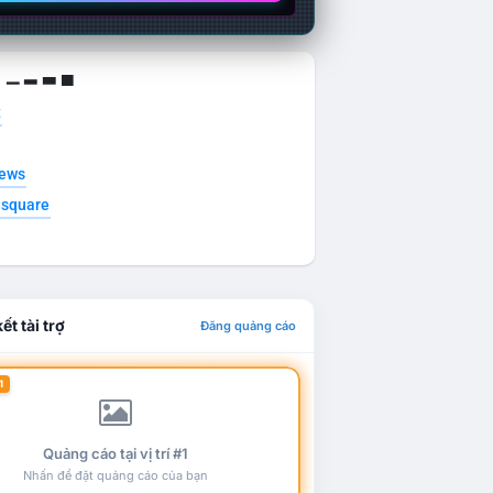
g ▁ ▂ ▃ ▄
t
news
esquare
ết tài trợ
Đăng quảng cáo
1
Quảng cáo tại vị trí #1
Nhấn để đặt quảng cáo của bạn