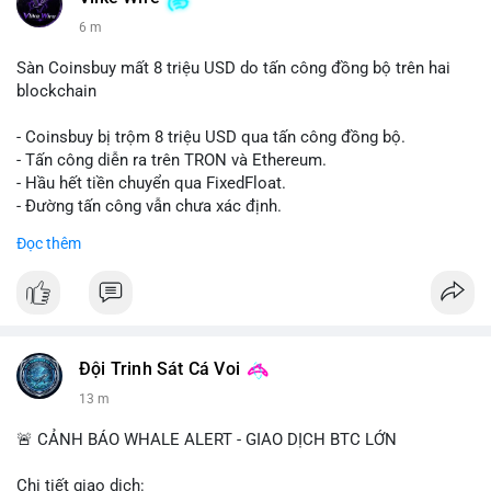
6 m
Sàn Coinsbuy mất 8 triệu USD do tấn công đồng bộ trên hai
blockchain
- Coinsbuy bị trộm 8 triệu USD qua tấn công đồng bộ.
- Tấn công diễn ra trên TRON và Ethereum.
- Hầu hết tiền chuyển qua FixedFloat.
- Đường tấn công vẫn chưa xác định.
Đọc thêm
#binancesquare
#cryptonews
#coinsbuy
#trx
#eth
$trx $eth
#vlikevn
#titanbot
Đội Trinh Sát Cá Voi
📰 Nguồn: CoinDesk
13 m
🚨 CẢNH BÁO WHALE ALERT - GIAO DỊCH BTC LỚN
Chi tiết giao dịch: