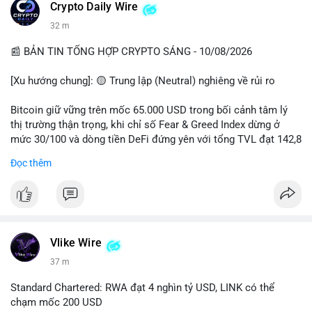
các quỹ phòng hộ sang vị thế Long là tín hiệu tích cực ngầm,
📰 Nguồn: CoinDesk
Crypto Daily Wire
nhưng biến động ngắn hạn vẫn cao.
32 m
• Khuyến nghị: Cẩn trọng với các lệnh Long/Short khi Bitcoin
chưa thoát khỏi vùng giá hiện tại. Theo dõi sát các tin tức về
📰 BẢN TIN TỔNG HỢP CRYPTO SÁNG - 10/08/2026
lạm phát (CPI) và động thái của các quỹ lớn.
[Xu hướng chung]: 🟡 Trung lập (Neutral) nghiêng về rủi ro
📊 Nguồn: Radar Tâm Lý Thị Trường
Bitcoin giữ vững trên mốc 65.000 USD trong bối cảnh tâm lý
thị trường thận trọng, khi chỉ số Fear & Greed Index dừng ở
mức 30/100 và dòng tiền DeFi đứng yên với tổng TVL đạt 142,8
tỷ USD.
Đọc thêm
- Thị trường & Giá cả: BTC giao dịch quanh vùng 65.200 USD,
tăng gần 3% khi Iran-Oman hứa mở lại eo Hormuz, giảm lo ngại
địa chính trị. Hoạt động cá voi diễn ra sôi động với lệnh
chuyển 458 BTC trị giá gần 30 triệu USD cùng nhiều giao dịch
lớn khác. Đáng chú ý, thanh lý Short chiếm tới 81,7% tổng 35,7
Vlike Wire
triệu USD thanh lý trong 24h, cho thấy phe bán đang yếu thế.
37 m
- DeFi & Công nghệ: Standard Chartered dự báo thị trường RWA
Standard Chartered: RWA đạt 4 nghìn tỷ USD, LINK có thể
sẽ bùng nổ lên 4 nghìn tỷ USD, kéo theo giá trị token LINK có
chạm mốc 200 USD