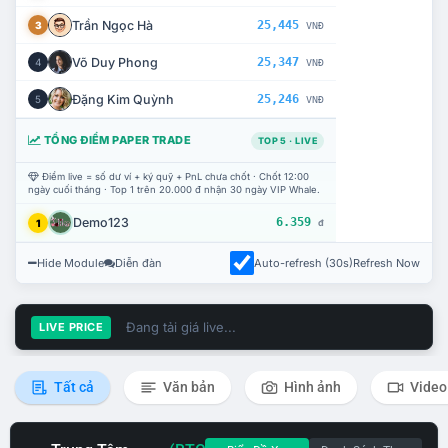
Trần Ngọc Hà
25,445
3
VNĐ
Võ Duy Phong
25,347
4
VNĐ
Đặng Kim Quỳnh
25,246
5
VNĐ
TỔNG ĐIỂM PAPER TRADE
TOP 5 · LIVE
Điểm live = số dư ví + ký quỹ + PnL chưa chốt · Chốt 12:00
ngày cuối tháng · Top 1 trên 20.000 đ nhận 30 ngày VIP Whale.
Demo123
6.359
1
đ
Hide Module
Diễn đàn
Auto-refresh (30s)
Refresh Now
Đang tải giá live...
LIVE PRICE
Tất cả
Văn bản
Hình ảnh
Video