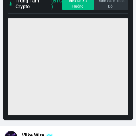
Trung Tâm
(BTC
Biểu Đồ Xu
Danh Sách Theo
Crypto
)
Hướng
Dõi
Vlike Wire