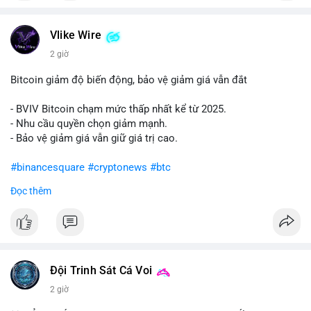
#vlikevn
#titanbot
Vlike Wire
📰 Nguồn: Cointelegraph
2 giờ
Bitcoin giảm độ biến động, bảo vệ giảm giá vẫn đắt
- BVIV Bitcoin chạm mức thấp nhất kể từ 2025.
- Nhu cầu quyền chọn giảm mạnh.
- Bảo vệ giảm giá vẫn giữ giá trị cao.
#binancesquare
#cryptonews
#btc
Đọc thêm
$btc
#vlikevn
#titanbot
📰 Nguồn: CoinDesk
Đội Trinh Sát Cá Voi
2 giờ