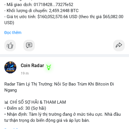
- Mã giao dịch: 01718428...7327fe52
- Khối lượng di chuyển: 2,459.2448 BTC
- Giá trị ước tính: $160,052,570.66 USD (theo thị giá $65,082.00
USD)
- Thời gian: 12:19:48 2026-08-10 UTC
Đọc thêm
Nhận định phân tích:
Khối lượng 2,459 BTC tương đương hơn 160 triệu USD được
chuyển trong một giao dịch duy nhất cho thấy dấu hiệu hoạt
động của tổ chức lớn hoặc quỹ đầu tư. Với mức giá hiện tại,
việc di chuyển số lượng lớn này có thể phục vụ mục đích tái
Coin Radar
phân bổ danh mục sang ví lạnh để nắm giữ dài hạn, hoặc
19 m
chuẩn bị nạp lên sàn giao dịch nhằm hiện thực hóa lợi nhuận.
Động thái này có thể tạo áp lực tâm lý ngắn hạn lên thị trường
Radar Tâm Lý Thị Trường: Nỗi Sợ Bao Trùm Khi Bitcoin Đi
khi nhà đầu tư nhỏ lẻ lo ngại về khả năng bán tháo. Tuy nhiên,
Ngang
nếu dòng tiền chảy vào ví lạnh, đây lại là tín hiệu tích cực cho
xu hướng trung hạn.
📊 CHỈ SỐ SỢ HÃI & THAM LAM
• Điểm số: 30 (Sợ hãi)
Lời khuyên cho nhà đầu tư nhỏ lẻ:
• Nhận định: Tâm lý thị trường đang ở mức tiêu cực. Nhà đầu
Hãy theo dõi sát các giao dịch tiếp theo từ địa chỉ ví nguồn để
tư thận trọng do biến động giá và áp lực bán.
xác định rõ hướng đi của dòng tiền. Tránh hành động theo cảm