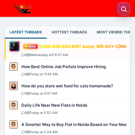
LATEST THREADS
HOTTEST THREADS
MOST VIEWED THRE
CẢNH BÁO BẢO MẬT &amp; NỘI QUY CỘNG ĐỒNG
VÀNG
0
Wednesday a31 6:07 AM
How Best Online Job Portals Improve Hiring
0
Today at 11:39 AM
How do you store wet food for cats homemade?
0
Today at 9:07 AM
Daily Life Near New Flats in Noida
0
Today at 5:52 AM
A Smarter Way to Buy Flat in Noida Based on Your Needs
0
Today at 5:04 AM