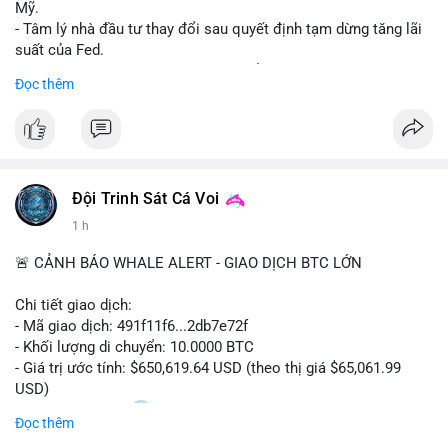
Mỹ.
- Tâm lý nhà đầu tư thay đổi sau quyết định tạm dừng tăng lãi
suất của Fed.
- Cần theo dõi sát sao dữ liệu CPI để dự đoán biến động tiếp
Đọc thêm
theo.
#bitcoin
#btc
#cryptonews
#binancesquare
#cpi
$btc
Đội Trinh Sát Cá Voi
#vlikevn
#titanbot
1 h
📰 Nguồn: Cointelegraph
🚨 CẢNH BÁO WHALE ALERT - GIAO DỊCH BTC LỚN
Chi tiết giao dịch:
- Mã giao dịch: 491f11f6...2db7e72f
- Khối lượng di chuyển: 10.0000 BTC
- Giá trị ước tính: $650,619.64 USD (theo thị giá $65,061.99
USD)
- Thời gian: 11:20
2 2026-08-10 UTC
Đọc thêm