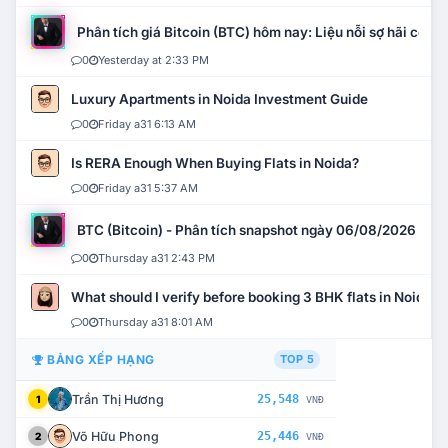
Phân tích giá Bitcoin (BTC) hôm nay: Liệu nỗi sợ hãi có mở 
0
Yesterday at 2:33 PM
Luxury Apartments in Noida Investment Guide
0
Friday a31 6:13 AM
Is RERA Enough When Buying Flats in Noida?
0
Friday a31 5:37 AM
BTC (Bitcoin) - Phân tích snapshot ngày 06/08/2026
0
Thursday a31 2:43 PM
What should I verify before booking 3 BHK flats in Noida?
0
Thursday a31 8:01 AM
BẢNG XẾP HẠNG
TOP 5
Trần Thị Hương
25,548
1
VNĐ
Võ Hữu Phong
25,446
2
VNĐ