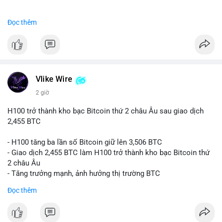
#binancesquare
#cryptonews
#btc
Đọc thêm
$btc
#vlikevn
#titanbot
📰 Nguồn: CoinDesk
Vlike Wire
2 giờ
H100 trở thành kho bạc Bitcoin thứ 2 châu Âu sau giao dịch
2,455 BTC
- H100 tăng ba lần số Bitcoin giữ lên 3,506 BTC
- Giao dịch 2,455 BTC làm H100 trở thành kho bạc Bitcoin thứ
2 châu Âu
- Tăng trưởng mạnh, ảnh hưởng thị trường BTC
Đọc thêm
#binancesquare
#cryptonews
#btc
$btc