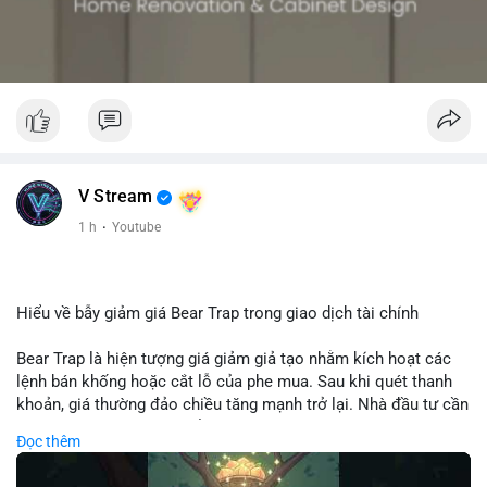
V Stream
1 h
·
Youtube
Hiểu về bẫy giảm giá Bear Trap trong giao dịch tài chính
Bear Trap là hiện tượng giá giảm giả tạo nhằm kích hoạt các
lệnh bán khống hoặc cắt lỗ của phe mua. Sau khi quét thanh
khoản, giá thường đảo chiều tăng mạnh trở lại. Nhà đầu tư cần
nhận diện mô hình này để tránh bị thao túng tâm lý và tối ưu
Đọc thêm
hóa điểm vào lệnh.