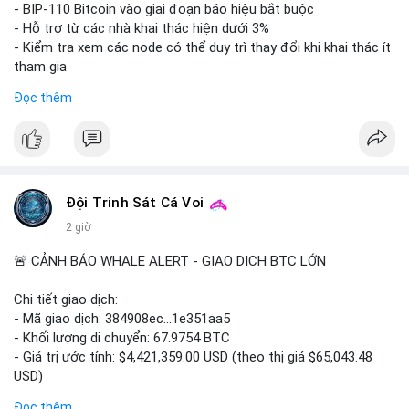
Lời khuyên: Nhà đầu tư nhỏ lẻ nên thận trọng quan sát biến
- BIP-110 Bitcoin vào giai đoạn báo hiệu bắt buộc
động thanh khoản trong 24-48 giờ tới. Tránh hành động theo
- Hỗ trợ từ các nhà khai thác hiện dưới 3%
cảm xúc, hãy chờ xác nhận điểm đến của số BTC này trước khi
- Kiểm tra xem các node có thể duy trì thay đổi khi khai thác ít
điều chỉnh vị thế.
tham gia
- Thảo luận về phương án hard fork dự phòng nếu cần
Đọc thêm
#556btc
#36trusd
#cavoichuyentien
#aplucban
#tichluydaihan
$btc
#btc
#vlikevn
#titanbot
📰 Nguồn: Cointelegraph
Đội Trinh Sát Cá Voi
2 giờ
🚨 CẢNH BÁO WHALE ALERT - GIAO DỊCH BTC LỚN
Chi tiết giao dịch:
- Mã giao dịch: 384908ec...1e351aa5
- Khối lượng di chuyển: 67.9754 BTC
- Giá trị ước tính: $4,421,359.00 USD (theo thị giá $65,043.48
USD)
- Thời gian: 21:19:29 2026-08-08 UTC
Đọc thêm