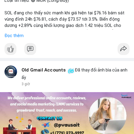
Loại tín hiệu: 🟢 MUA (Long/Buy)
SOL đang cho thấy sức mạnh khi giá hiện tại $76.16 bám sát
vùng đỉnh 24h $76.81, cách đáy $73.57 tới 3.5%. Biến động
dương +2.89% cùng khối lượng giao dịch 1.42 triệu SOL cho
thấy lực cầu chủ động đang chiếm ưu thế, phe mua kiểm soát
Đọc thêm
hoàn toàn nhịp điều chỉnh.
Khuyến nghị giao dịch cụ thể:
- Vùng Entry: 75.80 - 76.20 (chờ retest vùng kháng cự cũ thành
hỗ trợ)
- Mục tiêu chốt lời: TP1: 77.50, TP2: 78.80
Old Gmail Accounts
Đã thay đổi ảnh bìa của anh
- Cắt lỗ: 74.90 (dưới vùng hỗ trợ gần nhất)
ấy
3 giờ
Quản trị vốn: Khối lượng vào lệnh tối đa 2-3% tài khoản, ưu tiên
chốt 50% vị thế tại TP1 và dời stop loss về điểm hòa vốn.
#solusdt
#longsol
#vung76
#breakoutsol
#lenhmuasol