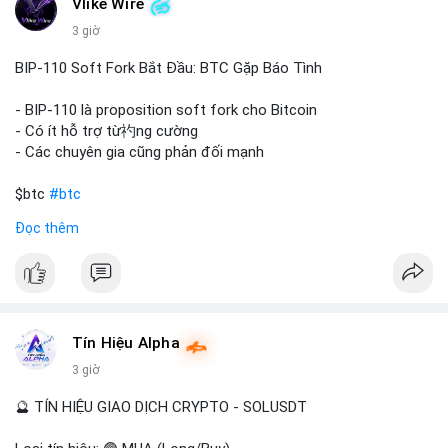
Vlike Wire
thể phản ánh ba kịch bản chính: thứ nhất, cá voi đang chuẩn bị
thanh khoản bằng cách chuyển lên sàn giao dịch, tạo áp lực
3 giờ
bán tiềm năng; thứ hai, tài sản được chuyển vào ví lạnh để nắm
giữ dài hạn, thể hiện niềm tin vào xu hướng tăng; thứ ba, hành
BIP-110 Soft Fork Bắt Đầu: BTC Gặp Báo Tình
vi chia tách hoặc tái cấu trúc danh mục nhằm phân tán rủi ro.
Với mức giá 65K, khối lượng này không quá lớn để gây sốc
- BIP-110 là proposition soft fork cho Bitcoin
thanh khoản tức thời, nhưng vẫn đủ sức tạo biến động tâm lý
- Có ít hỗ trợ từ礿ng cường
ngắn hạn nếu hướng đến sàn tập trung.
- Các chuyên gia cũng phản đối mạnh
Lời khuyên cho nhà đầu tư nhỏ lẻ:
$btc
#btc
Theo dõi các giao dịch tiếp theo từ cùng địa chỉ ví để xác nhận
Đọc thêm
hướng đi của dòng tiền. Tránh hành động theo cảm xúc, ưu
#vlikevn
#titanbot
tiên quản trị rủi ro và không mở vị thế lớn trước khi có tín hiệu
rõ ràng về đích đến của số BTC này.
📰 Nguồn: CoinDesk
#94dot58btc
#vilanh
#chuyentiencavoi
#btcmempool
#dongtienlon
Tín Hiệu Alpha
3 giờ
🔮 TÍN HIỆU GIAO DỊCH CRYPTO - SOLUSDT