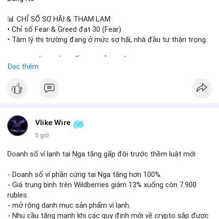
#sand
#bitgo
#solana
#stablecoin
#regulation
📊 CHỈ SỐ SỢ HÃI & THAM LAM
$btc $eth $sol $xrp $cc $sky $sand $skr
#skr
• Chỉ số Fear & Greed đạt 30 (Fear)
• Tâm lý thị trường đang ở mức sợ hãi, nhà đầu tư thận trọng.
#vlikevn
#titanbot
📈 XU HƯỚNG TÌM KIẾM & THẢO LUẬN
Đọc thêm
📰 Nguồn: Decrypt
• CoinGecko Trending: PENGU, TUT, ACE, CASHCAT, ANSEM,
STONKBROKER, UNI
• LunarCrush Trending: Ethereum, Solana, Dogecoin, Polkadot,
Chainlink, Taylor Swift, Tesla
• Google Trends Việt Nam: Real Madrid, Giao hữu câu lạc bộ,
Tinh hà say hi
Vlike Wire
5 giờ
💬 DÒNG CHẢY TIN TỨC & TRUYỀN THÔNG
• Binance Square: Cộng đồng đang tranh luận về lệnh
Doanh số ví lạnh tại Nga tăng gấp đôi trước thềm luật mới
Long/Short, kỳ vọng vào các kèo $ACE, $RAVE và lo ngại tin
xấu từ SpaceX/Musk.
- Doanh số ví phần cứng tại Nga tăng hơn 100%.
• Tin tức quốc tế: US spot Bitcoin ETFs ghi nhận dòng tiền 1 tỷ
- Giá trung bình trên Wildberries giảm 13% xuống còn 7.900
USD; Nansen founder dự báo Bitcoin không dưới 60K; Chi tiêu
rubles.
thẻ Crypto đạt ATH 759 triệu USD.
- mở rộng danh mục sản phẩm ví lạnh.
• Thông báo Binance: Hỗ trợ cổ tức Apple/IBM qua bStocks; Ra
- Nhu cầu tăng mạnh khi các quy định mới về crypto sắp được