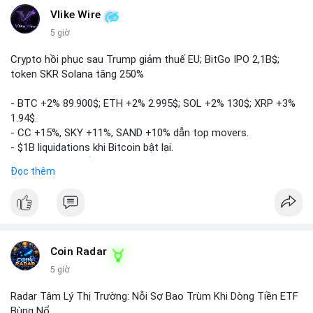
Vlike Wire
5 giờ
Crypto hồi phục sau Trump giảm thuế EU; BitGo IPO 2,1B$;
token SKR Solana tăng 250%
- BTC +2% 89.900$; ETH +2% 2.995$; SOL +2% 130$; XRP +3%
1.94$.
- CC +15%, SKY +11%, SAND +10% dẫn top movers.
- $1B liquidations khi Bitcoin bật lại.
- Trump hủy thuế EU, tín hiệu giảm áp lực.
Đọc thêm
- Vitalik đề xuất DVT staking cho Ethereum.
- BitGo IPO 18$/cổ phiếu, trị giá ~2B$.
- Senate Ag Committee tiến hành Clarity Act.
- Newrez tính crypto vào điều kiện vay nhà.
- HK cấp giấy phép stablecoin mới.
- Tòa án Nga công nhận crypto là tài sản.
Coin Radar
- Trump hy vọng ký bill cấu trúc thị trường crypto.
5 giờ
- Saga EVM bị hack 7M$, quỹ trộm chuyển sang Ethereum.
- Steak ’n Shake thưởng BTC cho nhân viên.
Radar Tâm Lý Thị Trường: Nỗi Sợ Bao Trùm Khi Dòng Tiền ETF
#binancesquare
#cryptonews
#btc
#eth
#sol
#xrp
#cc
#sky
Bùng Nổ