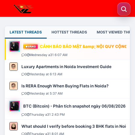
LATEST THREADS
HOTTEST THREADS
MOST VIEWED THRE
CẢNH BÁO BẢO MẬT &amp; NỘI QUY CỘNG ĐỒN
VÀNG
0
Wednesday a31 6:07 AM
Luxury Apartments in Noida Investment Guide
0
Yesterday at 6:13 AM
Is RERA Enough When Buying Flats in Noida?
0
Yesterday at 5:37 AM
BTC (Bitcoin) - Phân tích snapshot ngày 06/08/2026
0
Thursday a31 2:43 PM
What should I verify before booking 3 BHK flats in Noida?
0
Thursday a31 8:01 AM