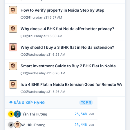
How to Verify property in Noida Step by Step
0
Thursday a31 6:57 AM
Why does a 4 BHK flat Noida offer better privacy?
0
Thursday a31 6:30 AM
Why should I buy a 3 BHK flat in Noida Extension?
0
Wednesday a31 6:25 AM
Smart Investment Guide to Buy 2 BHK Flat in Noida
0
Wednesday a31 6:20 AM
Is a 4 BHK Flat in Noida Extension Good for Remote Work?
0
Wednesday a31 5:26 AM
BẢNG XẾP HẠNG
TOP 5
Trần Thị Hương
25,548
1
VNĐ
Võ Hữu Phong
25,446
2
VNĐ