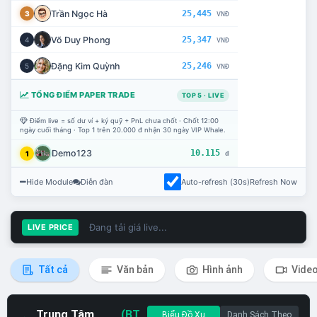
Trần Ngọc Hà
25,445
3
VNĐ
Võ Duy Phong
25,347
4
VNĐ
Đặng Kim Quỳnh
25,246
5
VNĐ
TỔNG ĐIỂM PAPER TRADE
TOP 5 · LIVE
Điểm live = số dư ví + ký quỹ + PnL chưa chốt · Chốt 12:00
ngày cuối tháng · Top 1 trên 20.000 đ nhận 30 ngày VIP Whale.
Demo123
10.115
1
đ
Hide Module
Diễn đàn
Auto-refresh (30s)
Refresh Now
Đang tải giá live...
LIVE PRICE
Tất cả
Văn bản
Hình ảnh
Vide
Trung Tâm
(BT
Biểu Đồ Xu
Danh Sách Theo