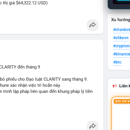
eo thị giá $64,322.12 USD)
Xu hướn
#titanbo
#vlikevn
#crypto
#binanc
#btc
 CLARITY đến tháng 9
n bỏ phiếu cho Đạo luật CLARITY sang tháng 9.
une xác nhận việc trì hoãn này.
Liên k
n trình lập pháp liên quan đến khung pháp lý tiền
BTC VIP #