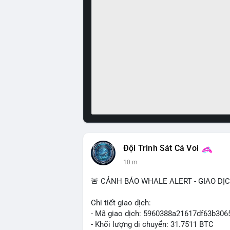
Đội Trinh Sát Cá Voi
10 m
🚨 CẢNH BÁO WHALE ALERT - GIAO DỊ
Chi tiết giao dịch:
- Mã giao dịch: 5960388a21617df63b3
- Khối lượng di chuyển: 31.7511 BTC