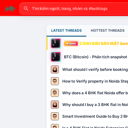
LATEST THREADS
HOTTEST THREADS
CẢNH BÁO BẢO MẬT &amp
VÀNG
BTC (Bitcoin) - Phân tích snapsho
What should I verify before booking
How to Verify property in Noida Ste
Why does a 4 BHK flat Noida offer b
Why should I buy a 3 BHK flat in No
Smart Investment Guide to Buy 2 BH