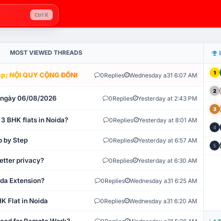
Ctrl K
MOST VIEWED THREADS
1
; NỘI QUY CỘNG ĐỒNG VLIKE.VN: HỆ THỐNG GIÁM SÁT TỰ ĐỘNG V
0
Replies
Wednesday a31 6:07 AM
2
t ngày 06/08/2026
0
Replies
Yesterday at 2:43 PM
3
 3 BHK flats in Noida?
0
Replies
Yesterday at 8:01 AM
4
p by Step
0
Replies
Yesterday at 6:57 AM
5
etter privacy?
0
Replies
Yesterday at 6:30 AM
ida Extension?
0
Replies
Wednesday a31 6:25 AM
K Flat in Noida
0
Replies
Wednesday a31 6:20 AM