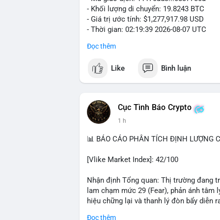
- Khối lượng di chuyển: 19.8243 BTC
- Giá trị ước tính: $1,277,917.98 USD
- Thời gian: 02:19:39 2026-08-07 UTC
Đọc thêm
Khối lượng gần 20 BTC trị giá hơn 1.27 
nhận cho thấy dấu hiệu cá voi đang tái 
Like
Bình luận
động này thiên về chuyển ví lạnh để tích 
lượng không quá lớn để gây sốc thanh kh
củng cố nhẹ khi dòng tiền lớn di chuyển
Cục Tình Báo Crypto
Nhà đầu tư nhỏ lẻ nên theo dõi xác nhận
1 h
tương tự trong 24 giờ tới. Nếu xu hướng r
chiếm ưu thế, phù hợp với chiến lược nắ
📊 BÁO CÁO PHÂN TÍCH ĐỊNH LƯỢNG CR
#19dot8243btc
#vilanh
#tichluydaihan
#
[Vlike Market Index]: 42/100
Nhận định Tổng quan: Thị trường đang tr
lam chạm mức 29 (Fear), phản ánh tâm lý
hiệu chững lại và thanh lý đòn bẩy diễn ra
Đọc thêm