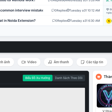
 Good for Remote Work?
0
Replies
Wednesday a31 5:26 AM
T
Đi
 common interview mistakes?
0
Replies
Tuesday a31 10:12 AM
ngày
at in Noida Extension?
0
Replies
Tuesday a31 6:30 AM
1
nh ảnh
Video
Âm thanh
Các tập tin
Thàn
Biểu Đồ Xu Hướng
Danh Sách Theo Dõi
V Str