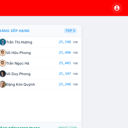
BẢNG XẾP HẠNG
TOP 5
Trần Thị Hương
25,548
VNĐ
À CHẾ TÀI XỬ LÝ VI PHẠM
Võ Hữu Phong
25,446
VNĐ
Trần Ngọc Hà
25,445
VNĐ
Võ Duy Phong
25,347
VNĐ
Đặng Kim Quỳnh
25,246
VNĐ