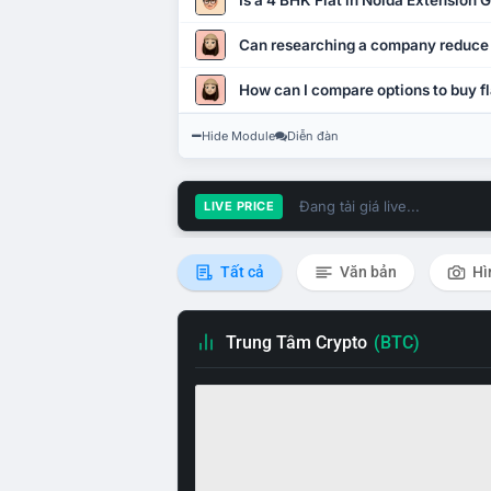
Is a 4 BHK Flat in Noida Extension
Can researching a company reduce
How can I compare options to buy fl
Hide Module
Diễn đàn
Đang tải giá live...
LIVE PRICE
Tất cả
Văn bản
Hì
Trung Tâm Crypto
(BTC)