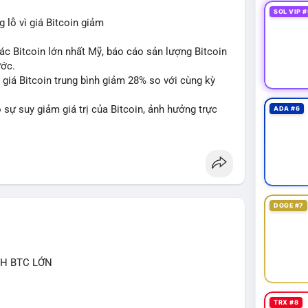
SOL VIP #
lỗ vì giá Bitcoin giảm
ác Bitcoin lớn nhất Mỹ, báo cáo sản lượng Bitcoin
ước.
do giá Bitcoin trung bình giảm 28% so với cùng kỳ
sự suy giảm giá trị của Bitcoin, ảnh hưởng trực
ADA #6
DOGE #7
CH BTC LỚN
TRX #8