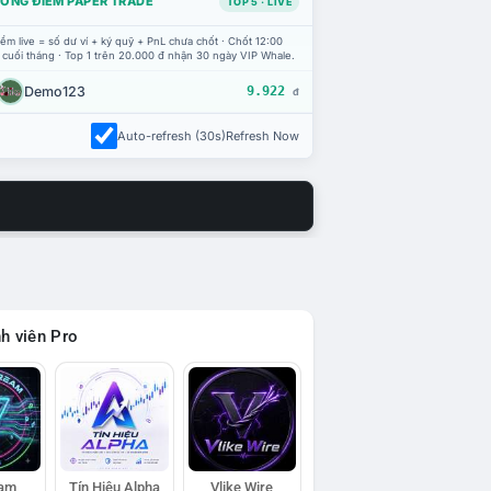
ỔNG ĐIỂM PAPER TRADE
TOP 5 · LIVE
ểm live = số dư ví + ký quỹ + PnL chưa chốt · Chốt 12:00
 cuối tháng · Top 1 trên 20.000 đ nhận 30 ngày VIP Whale.
Demo123
9.922
đ
Auto-refresh (30s)
Refresh Now
h viên Pro
eam
Tín Hiệu Alpha
Vlike Wire