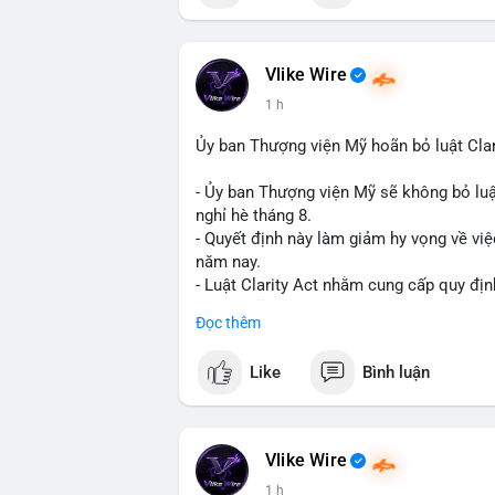
📰 Nguồn: Cointelegraph
Vlike Wire
1 h
Ủy ban Thượng viện Mỹ hoãn bỏ luật Clar
- Ủy ban Thượng viện Mỹ sẽ không bỏ luậ
nghỉ hè tháng 8.
- Quyết định này làm giảm hy vọng về việ
năm nay.
- Luật Clarity Act nhằm cung cấp quy đị
số tại Mỹ.
Đọc thêm
- Sự trì hoãn có thể ảnh hưởng đến sự tin
crypto tại Mỹ.
Like
Bình luận
$btc $eth
#vlikevn
#titanbot
Vlike Wire
1 h
📰 Nguồn: CoinDesk