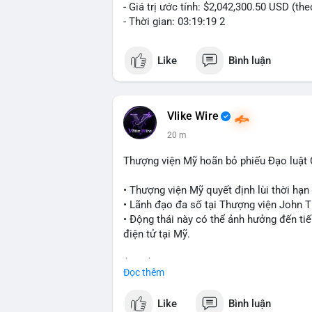
- Giá trị ước tính: $2,042,300.50 USD (th
- Thời gian: 03:19:19 2
Like
Bình luận
Vlike Wire
21 m
Thượng viện Mỹ hoãn bỏ phiếu Đạo luật
• Thượng viện Mỹ quyết định lùi thời hạ
• Lãnh đạo đa số tại Thượng viện John Th
• Động thái này có thể ảnh hưởng đến tiế
điện tử tại Mỹ.
$btc $eth
Đọc thêm
#vlikevn
#titanbot
Like
Bình luận