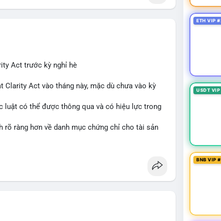
ETH VIP #
ity Act trước kỳ nghỉ hè
t Clarity Act vào tháng này, mặc dù chưa vào kỳ
USDT VIP
c luật có thể được thông qua và có hiệu lực trong
nh rõ ràng hơn về danh mục chứng chỉ cho tài sản
 tưởng của nhà đầu tư và phát triển thị trường
BNB VIP 