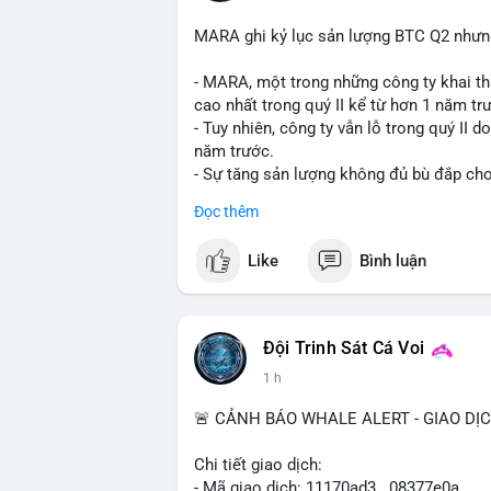
MARA ghi kỷ lục sản lượng BTC Q2 nhưng 
- MARA, một trong những công ty khai th
cao nhất trong quý II kể từ hơn 1 năm tr
- Tuy nhiên, công ty vẫn lỗ trong quý II 
năm trước.
- Sự tăng sản lượng không đủ bù đắp cho 
tiếp đến doanh thu và lợi nhuận.
Đọc thêm
$btc
#btc
Like
Bình luận
#vlikevn
#titanbot
📰 Nguồn: Cointelegraph
Đội Trinh Sát Cá Voi
1 h
🚨 CẢNH BÁO WHALE ALERT - GIAO DỊ
Chi tiết giao dịch:
- Mã giao dịch: 11170ad3...08377e0a