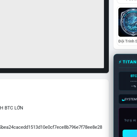
⚡ TITA
BTC
----
--%
SYSTEM:
CH BTC LỚN
Trợ lý A
065bea24cacedd1513d10e0cf7ece8b796e7f78ee8e28