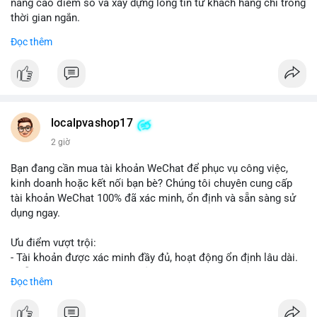
nâng cao điểm số và xây dựng lòng tin từ khách hàng chỉ trong
thời gian ngắn.
Đọc thêm
Đặt hàng ngay hôm nay để nhận ưu đãi:
👉 Order tại: localpvashop
👉 Phản hồi 24/7
👉 WhatsApp: +1 660 215-8938
👉 Telegram: @localpvashop
localpvashop17
👉 Email: localpvashop@gmail.com
2 giờ
Đừng bỏ lỡ cơ hội cải thiện danh tiếng trực tuyến của bạn một
Bạn đang cần mua tài khoản WeChat để phục vụ công việc,
cách hiệu quả!
kinh doanh hoặc kết nối bạn bè? Chúng tôi chuyên cung cấp
tài khoản WeChat 100% đã xác minh, ổn định và sẵn sàng sử
dụng ngay.
Ưu điểm vượt trội:
- Tài khoản được xác minh đầy đủ, hoạt động ổn định lâu dài.
- Hỗ trợ khách hàng 24/7, phản hồi nhanh chóng.
Đọc thêm
- Giao dịch an toàn, bảo mật thông tin.