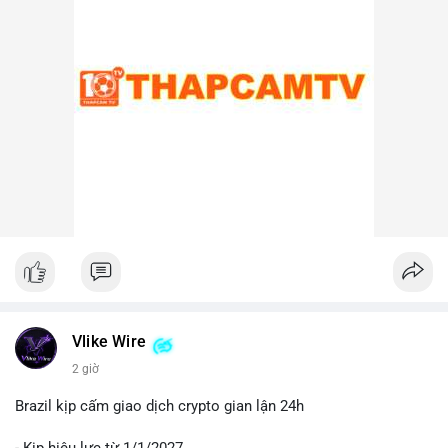
lại, nếu ví nhận là ví lạnh hoặc ví không thuộc sàn, khả năng
cao đây là hành động tích lũy chiến lược, cho thấy niềm tin dài
hạn vào xu hướng giá BTC.
Lời khuyên cho nhà đầu tư nhỏ lẻ:
Nhà đầu tư nên theo dõi sát các địa chỉ ví nhận trong giao dịch
này. Nếu BTC được chuyển lên sàn trong 24-48 giờ tới, hãy
thận trọng trước khả năng điều chỉnh giá. Ngược lại, nếu ví
nhận là ví lạnh, đây có thể là tín hiệu tích cực cho xu hướng
trung hạn. Quản lý rủi ro chặt chẽ và tránh hành động theo cảm
xúc là ưu tiên hàng đầu.
#44btc
#vilanh
#tichluydaihan
#btcmempool
#2tr86usd
Vlike Wire
2 giờ
Brazil kịp cấm giao dịch crypto gian lận 24h