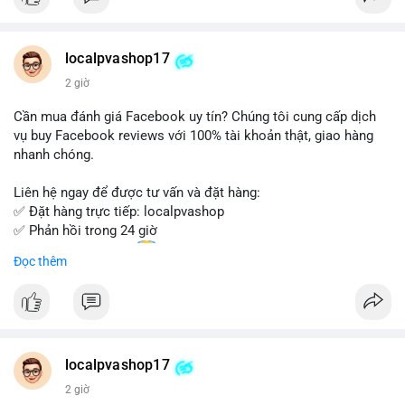
Đặt hàng ngay hôm nay để nhận ưu đãi tốt nhất!
Liên hệ với chúng tôi qua:
localpvashop17
- WhatsApp: +1 (66
215-8938
- Telegram: @localpvashop
2 giờ
- Email: localpvashop@gmail.com
Cần mua đánh giá Facebook uy tín? Chúng tôi cung cấp dịch
Đừng bỏ lỡ cơ hội sở hữu tài khoản WeChat chất lượng với giá
vụ buy Facebook reviews với 100% tài khoản thật, giao hàng
tốt. Liên hệ ngay!
nhanh chóng.
Liên hệ ngay để được tư vấn và đặt hàng:
✅ Đặt hàng trực tiếp: localpvashop
✅ Phản hồi trong 24 giờ
✅ WhatsApp: +1 (66
215-8938
Đọc thêm
✅ Telegram: @localpvashop
✅ Email: localpvashop@gmail.com
Chất lượng đảm bảo, hỗ trợ tận tình. Hãy liên hệ ngay hôm
nay!
localpvashop17
2 giờ