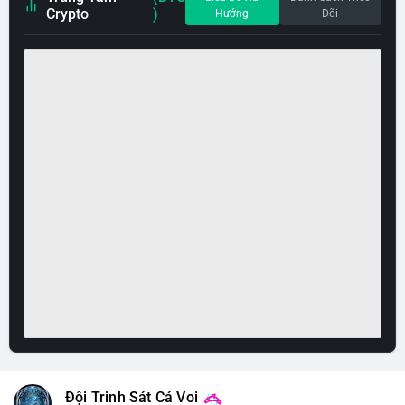
Crypto
)
Hướng
Dõi
Đội Trinh Sát Cá Voi