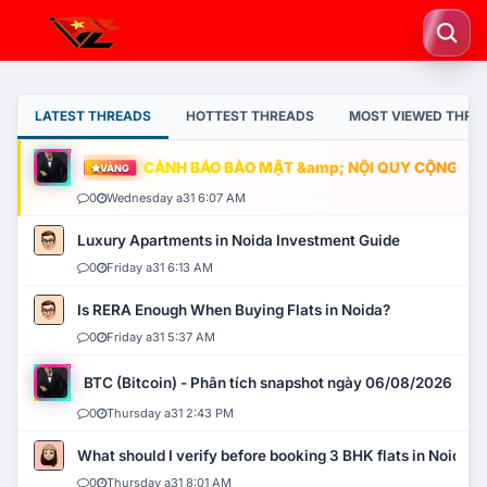
LATEST THREADS
HOTTEST THREADS
MOST VIEWED THRE
CẢNH BÁO BẢO MẬT &amp; NỘI QUY CỘNG ĐỒNG
VÀNG
0
Wednesday a31 6:07 AM
Luxury Apartments in Noida Investment Guide
0
Friday a31 6:13 AM
Is RERA Enough When Buying Flats in Noida?
0
Friday a31 5:37 AM
BTC (Bitcoin) - Phân tích snapshot ngày 06/08/2026
0
Thursday a31 2:43 PM
What should I verify before booking 3 BHK flats in Noida?
0
Thursday a31 8:01 AM