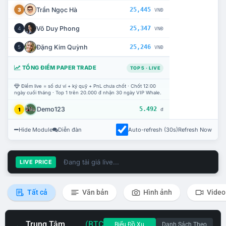
Trần Ngọc Hà
25,445
3
VNĐ
Võ Duy Phong
25,347
4
VNĐ
Đặng Kim Quỳnh
25,246
5
VNĐ
TỔNG ĐIỂM PAPER TRADE
TOP 5 · LIVE
Điểm live = số dư ví + ký quỹ + PnL chưa chốt · Chốt 12:00
ngày cuối tháng · Top 1 trên 20.000 đ nhận 30 ngày VIP Whale.
Demo123
5.492
1
đ
Hide Module
Diễn đàn
Auto-refresh (30s)
Refresh Now
Đang tải giá live...
LIVE PRICE
Tất cả
Văn bản
Hình ảnh
Video
Trung Tâm
(BTC
Biểu Đồ Xu
Danh Sách Theo