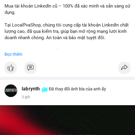
Mua tài khoản LinkedIn cũ – 100% đã xác minh và sẵn sàng sử
dụng.
Tại LocalPvaShop, chúng tôi cung cấp tài khoản LinkedIn chất
lượng cao, đã qua kiểm tra, giúp bạn mở rộng mạng lưới kinh
doanh nhanh chóng. An toàn và bảo mật tuyệt đối.
Đặt hàng ngay hôm nay để nhận ưu đãi tốt nhất!
Đọc thêm
✅ Đặt hàng: localpvashop
✅ Phản hồi trong 24 giờ
✅ WhatsApp: +1 (66
215-8938
✅ Telegram: @localpvashop
labrynth
✅ Email: localpvashop@gmail.com
Đã thay đổi ảnh bìa của anh ấy
3 giờ
Liên hệ ngay để được tư vấn chi tiết và hỗ trợ tận tình.