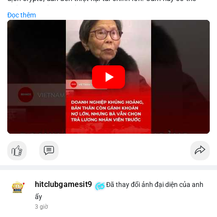
phản ánh phản ứng của chính quyền hoặc thị trường đối với
Đọc thêm
biến động giá digital asset. Bàn vấn chuyển hướng tập trung
vào nhân lực, cho thấy chiến lược giảm chi phí hoặc điều chỉnh
mô hình kinh doanh. Điều này có thể ảnh hưởng đến thị trường
crypto và các doanh nghiệp liên quan trong tương lai.
🎥 Xem video trực tiếp tại:
Nguồn: KIEN THUC KINH TE
hitclubgamesit9
Đã thay đổi ảnh đại diện của anh
ấy
3 giờ