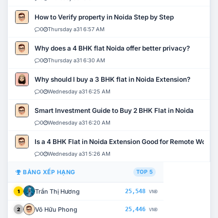
How to Verify property in Noida Step by Step
0
Thursday a31 6:57 AM
Why does a 4 BHK flat Noida offer better privacy?
0
Thursday a31 6:30 AM
Why should I buy a 3 BHK flat in Noida Extension?
0
Wednesday a31 6:25 AM
Smart Investment Guide to Buy 2 BHK Flat in Noida
0
Wednesday a31 6:20 AM
Is a 4 BHK Flat in Noida Extension Good for Remote Work?
0
Wednesday a31 5:26 AM
BẢNG XẾP HẠNG
TOP 5
Trần Thị Hương
25,548
1
VNĐ
Võ Hữu Phong
25,446
2
VNĐ