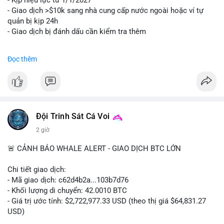
- Kịp hiệu lực từ 1/1/2027
- Giao dịch >$10k sang nhà cung cấp nước ngoài hoặc ví tự
quản bị kịp 24h
- Giao dịch bị đánh dấu cần kiểm tra thêm
#binancesquare
#cryptonews
#regulation
Đọc thêm
$btc $eth
#vlikevn
#titanbot
📰 Nguồn: Cointelegraph
Đội Trinh Sát Cá Voi
2 giờ
🚨 CẢNH BÁO WHALE ALERT - GIAO DỊCH BTC LỚN
Chi tiết giao dịch:
- Mã giao dịch: c62d4b2a...103b7d76
- Khối lượng di chuyển: 42.0010 BTC
- Giá trị ước tính: $2,722,977.33 USD (theo thị giá $64,831.27
USD)
- Thời gian: 09:19:19 2026-08-09 UTC