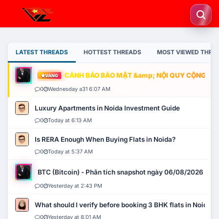
LATEST THREADS
HOTTEST THREADS
MOST VIEWED THRE
CẢNH BÁO BẢO MẬT &amp; NỘI QUY CỘNG ĐỒNG
VÀNG
0
Wednesday a31 6:07 AM
Luxury Apartments in Noida Investment Guide
0
Today at 6:13 AM
Is RERA Enough When Buying Flats in Noida?
0
Today at 5:37 AM
BTC (Bitcoin) - Phân tích snapshot ngày 06/08/2026
0
Yesterday at 2:43 PM
What should I verify before booking 3 BHK flats in Noida?
0
Yesterday at 8:01 AM