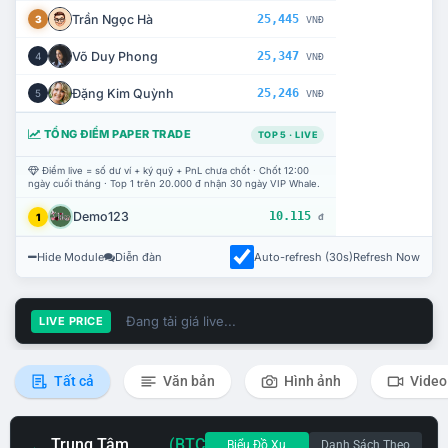
Trần Ngọc Hà
25,445
3
VNĐ
Võ Duy Phong
25,347
4
VNĐ
Đặng Kim Quỳnh
25,246
5
VNĐ
TỔNG ĐIỂM PAPER TRADE
TOP 5 · LIVE
Điểm live = số dư ví + ký quỹ + PnL chưa chốt · Chốt 12:00
ngày cuối tháng · Top 1 trên 20.000 đ nhận 30 ngày VIP Whale.
Demo123
10.115
1
đ
Hide Module
Diễn đàn
Auto-refresh (30s)
Refresh Now
Đang tải giá live...
LIVE PRICE
Tất cả
Văn bản
Hình ảnh
Video
Trung Tâm
(BTC
Biểu Đồ Xu
Danh Sách Theo