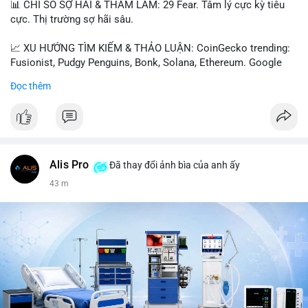
📊 CHỈ SỐ SỢ HÃI & THAM LAM: 29 Fear. Tâm lý cực kỳ tiêu
cực. Thị trường sợ hãi sâu.
📈 XU HƯỚNG TÌM KIẾM & THẢO LUẬN: CoinGecko trending:
Fusionist, Pudgy Penguins, Bonk, Solana, Ethereum. Google
Trends Việt Nam: vietnam vs cambodia, cà phê, thành lộc, hồ
Đọc thêm
tiêu, vũ khí hạt nhân, đội tuyển Brasil, cúp U20 Châu Á.
LunarCrush trending: Ethereum, Solana, Taylor Swift, Tesla,
UFC 310, Premier League, Champions League, NCAA Football,
Dogecoin, LeBron James, Andreessen Horowitz, NFL,
Polkadot, Real Madrid, Beyoncé, Microsoft, UFC 311, Chainlink,
MrBeast, Google. Binance Square: nhiều post về lệnh long, lợi
Alis Pro
Đã thay đổi ảnh bìa của anh ấy
nhuận, $HFT/$SKYAI, $RIVER, $WLD, $ALLO, Top trader 30
43 m
ngày, POV Binancian, bình nước Binance, sân khấu, chia sẻ trải
nghiệm.
💬 DÒNG CHẢY TIN TỨC & TRUYỀN THÔNG: Telegram
CoinTelegraph: Saylor nói Bitcoin không cần rõ ràng, Mỹ cần
rõ ràng; CEX futures volume giảm xuống $4 tỷ trong tháng 7,
thấp nhất từ tháng 12/2023; Prophet Market ra mắt thị trường
dự đoán human vs AI; Trump nói crypto làเรื่อง lớn, người dùng