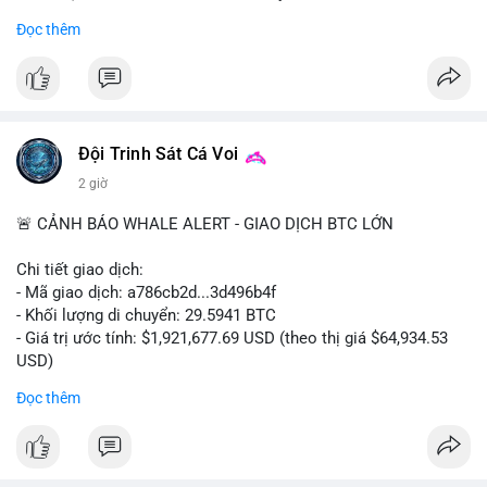
- Khối lượng giao dịch Futures hiện cao gấp 8 lần so với giao
Đọc thêm
dịch Spot.
#binance
#btc
#cryptonews
#bitcoin
#futures
$btc
Đội Trinh Sát Cá Voi
#vlikevn
#titanbot
2 giờ
📰 Nguồn: Cointelegraph
🚨 CẢNH BÁO WHALE ALERT - GIAO DỊCH BTC LỚN
Chi tiết giao dịch:
- Mã giao dịch: a786cb2d...3d496b4f
- Khối lượng di chuyển: 29.5941 BTC
- Giá trị ước tính: $1,921,677.69 USD (theo thị giá $64,934.53
USD)
- Thời gian: 11:19:59 2026-08-07 UTC
Đọc thêm
Nhận định phân tích: Giao dịch gần 30 BTC trị giá gần 2 triệu
USD được thực hiện trong một khối chưa xác nhận cho thấy
dấu hiệu di chuyển vốn có chủ đích. Với khối lượng này, khả