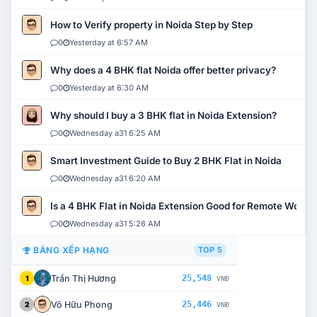
How to Verify property in Noida Step by Step
0
Yesterday at 6:57 AM
Why does a 4 BHK flat Noida offer better privacy?
0
Yesterday at 6:30 AM
Why should I buy a 3 BHK flat in Noida Extension?
0
Wednesday a31 6:25 AM
Smart Investment Guide to Buy 2 BHK Flat in Noida
0
Wednesday a31 6:20 AM
Is a 4 BHK Flat in Noida Extension Good for Remote Work?
0
Wednesday a31 5:26 AM
BẢNG XẾP HẠNG
TOP 5
Trần Thị Hương
25,548
1
VNĐ
Võ Hữu Phong
25,446
2
VNĐ