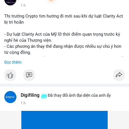
1 h
Thị trường Crypto tìm hướng đi mới sau khi dự luật Clarity Act
bị trì hoãn
- Dự luật Clarity Act của Mỹ lỡ thời điểm quan trọng trước kỳ
nghỉ hè của Thượng viện.
- Các phương án thay thế đang nhận được nhiều sự chú ý hơn
từ cộng đồng.
- Thị trường crypto vẫn tiếp tục vận động bất chấp sự chậm trễ
Đọc thêm
về pháp lý.
#binancesquare
#cryptonews
#regulation
#uspolitics
$btc $eth
Digifiling
Đã thay đổi ảnh đại diện của anh ấy
#vlikevn
#titanbot
1 h
📰 Nguồn: CoinDesk