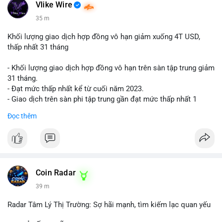
📰 Nguồn: Cointelegraph
Vlike Wire
35 m
Khối lượng giao dịch hợp đồng vô hạn giảm xuống 4T USD,
thấp nhất 31 tháng
- Khối lượng giao dịch hợp đồng vô hạn trên sàn tập trung giảm
31 tháng.
- Đạt mức thấp nhất kể từ cuối năm 2023.
- Giao dịch trên sàn phi tập trung gần đạt mức thấp nhất 1
năm.
Đọc thêm
#binancesquare
#cryptonews
#cex
#futures
$btc $eth
#vlikevn
#titanbot
Coin Radar
39 m
📰 Nguồn: Cointelegraph
Radar Tâm Lý Thị Trường: Sợ hãi mạnh, tìm kiếm lạc quan yếu