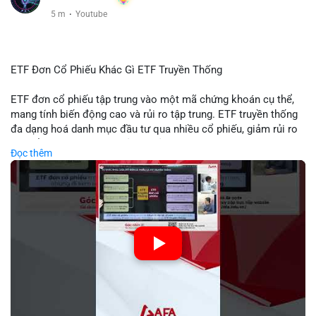
5 m
·
Youtube
ETF Đơn Cổ Phiếu Khác Gì ETF Truyền Thống
ETF đơn cổ phiếu tập trung vào một mã chứng khoán cụ thể,
mang tính biến động cao và rủi ro tập trung. ETF truyền thống
đa dạng hoá danh mục đầu tư qua nhiều cổ phiếu, giảm rủi ro
cụ thể. Sự khác biệt này ảnh hưởng đến chiến lược phân배 tài
Đọc thêm
sản và mức độ tiếp xúc với thị trường.
🎥 Xem video trực tiếp tại:
Nguồn: Tài chính & Kinh doanh