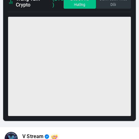
Crypto
)
Hướng
Dõi
V Stream