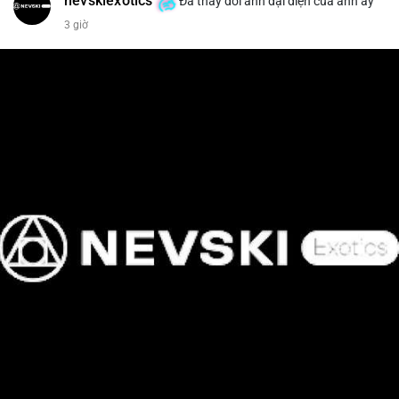
nevskiexotics
Đã thay đổi ảnh đại diện của anh ấy
3 giờ