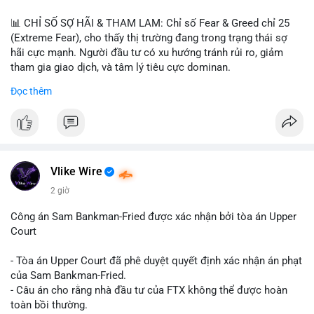
📊 CHỈ SỐ SỢ HÃI & THAM LAM: Chỉ số Fear & Greed chỉ 25
(Extreme Fear), cho thấy thị trường đang trong trạng thái sợ
hãi cực mạnh. Người đầu tư có xu hướng tránh rủi ro, giảm
tham gia giao dịch, và tâm lý tiêu cực dominan.
Đọc thêm
📈 XU HƯỚNG TÌM KIẾM & THẢO LUẬN: Coin được tìm kiếm
nhiều nhất trên CoinGecko là Cash Cat (CASHCAT), Bitcoin
(BTC), Sui (SUI), Pudgy Penguins (PENGU). Trên Google Trends
Việt Nam, từ khóa như 'con riêng', 'phạm nhật minh anh' và 'tô
lâm' được nhắc đến nhiều, có thể phản ánh sự quan tâm đến
các chủ đề không liên quan trực tiếp đến crypto.
Vlike Wire
2 giờ
💬 DÒNG CHẢY TIN TỨC & TRUYỀN THÔNG: Các bài đăng
trên Binance Square tập trung vào chiến lược trading, lệnh kẹp,
Công án Sam Bankman-Fried được xác nhận bởi tòa án Upper
và cập nhật về sự kiện như 'Lãi lỗ chưa ghi nhận'. Trên
Court
Telegram, tin tức nổi bật bao gồm việc Tether mở rộng vào
Saudi Arabia và báo cáo về Bitcoin miners chuyển hướng AI.
- Tòa án Upper Court đã phê duyệt quyết định xác nhận án phạt
Các tin tức quốc tế cũng nhấn mạnh sự động chảy của thị
của Sam Bankman-Fried.
trường.
- Câu án cho rằng nhà đầu tư của FTX không thể được hoàn
toàn bồi thường.