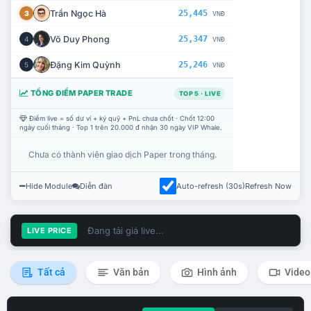
Trần Ngọc Hà
25,445
3
VNĐ
Võ Duy Phong
25,347
4
VNĐ
Đặng Kim Quỳnh
25,246
5
VNĐ
TỔNG ĐIỂM PAPER TRADE
TOP 5 · LIVE
Điểm live = số dư ví + ký quỹ + PnL chưa chốt · Chốt 12:00
ngày cuối tháng · Top 1 trên 20.000 đ nhận 30 ngày VIP Whale.
Chưa có thành viên giao dịch Paper trong tháng.
Hide Module
Diễn đàn
Auto-refresh (30s)
Refresh Now
Đang tải giá live...
LIVE PRICE
Tất cả
Văn bản
Hình ảnh
Video