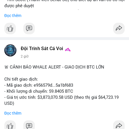
được phê duyệt
- Bài toán chính là thời gian hạn chế để đưa dự án vào lịch
Đọc thêm
trình
- Có thể ảnh hưởng đến môi trường quy định crypto tại Mỹ
$btc $eth
#vlikevn
#titanbot
Đội Trinh Sát Cá Voi
2 giờ
📰 Nguồn: Cointelegraph
🚨 CẢNH BÁO WHALE ALERT - GIAO DỊCH BTC LỚN
Chi tiết giao dịch:
- Mã giao dịch: e956579d...5a1bf683
- Khối lượng di chuyển: 59.8405 BTC
- Giá trị ước tính: $3,873,070.58 USD (theo thị giá $64,723.19
USD)
- Thời gian: 17:19:55 2026-08-06 UTC
Đọc thêm
Một khối lượng 59.84 BTC trị giá gần 3.9 triệu USD vừa được
kích hoạt di chuyển trong mempool. Với quy mô này, khả năng