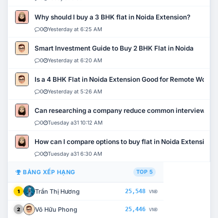
Why should I buy a 3 BHK flat in Noida Extension?
0
Yesterday at 6:25 AM
Smart Investment Guide to Buy 2 BHK Flat in Noida
0
Yesterday at 6:20 AM
Is a 4 BHK Flat in Noida Extension Good for Remote Work?
0
Yesterday at 5:26 AM
Can researching a company reduce common interview mi
0
Tuesday a31 10:12 AM
How can I compare options to buy flat in Noida Extension?
0
Tuesday a31 6:30 AM
BẢNG XẾP HẠNG
TOP 5
Trần Thị Hương
25,548
1
VNĐ
Võ Hữu Phong
25,446
2
VNĐ