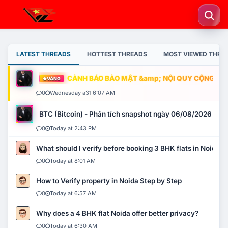
LATEST THREADS
HOTTEST THREADS
MOST VIEWED THRE
CẢNH BÁO BẢO MẬT &amp; NỘI QUY CỘNG ĐỒNG
VÀNG
0
Wednesday a31 6:07 AM
BTC (Bitcoin) - Phân tích snapshot ngày 06/08/2026
0
Today at 2:43 PM
What should I verify before booking 3 BHK flats in Noida?
0
Today at 8:01 AM
How to Verify property in Noida Step by Step
0
Today at 6:57 AM
Why does a 4 BHK flat Noida offer better privacy?
0
Today at 6:30 AM