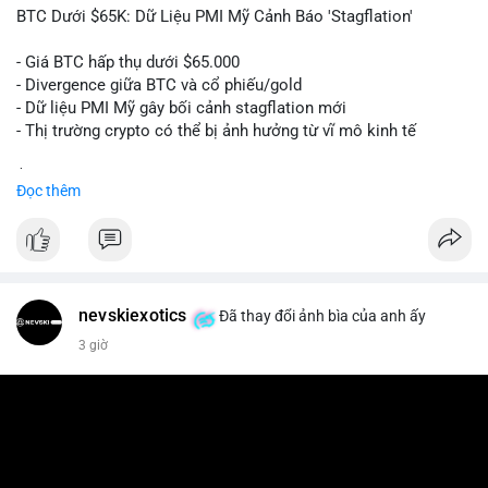
📰 Nguồn: Cointelegraph
BTC Dưới $65K: Dữ Liệu PMI Mỹ Cảnh Báo 'Stagflation'
- Giá BTC hấp thụ dưới $65.000
- Divergence giữa BTC và cổ phiếu/gold
- Dữ liệu PMI Mỹ gây bối cảnh stagflation mới
- Thị trường crypto có thể bị ảnh hưởng từ vĩ mô kinh tế
$btc
#btc
Đọc thêm
#vlikevn
#titanbot
📰 Nguồn: Cointelegraph
nevskiexotics
Đã thay đổi ảnh bìa của anh ấy
3 giờ