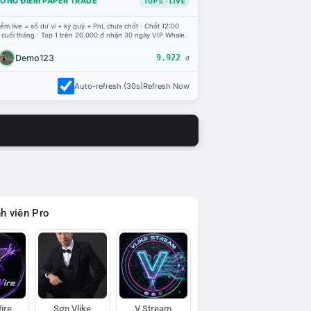
ỔNG ĐIỂM PAPER TRADE
TOP 5 · LIVE
ểm live = số dư ví + ký quỹ + PnL chưa chốt · Chốt 12:00
 cuối tháng · Top 1 trên 20.000 đ nhận 30 ngày VIP Whale.
Demo123
9.922
đ
Auto-refresh (30s)
Refresh Now
h viên Pro
ire
Sơn Vlike
V Stream