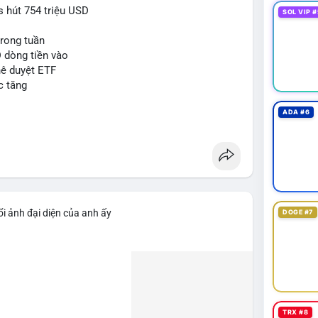
 hút 754 triệu USD
SOL VIP #
trong tuần
D dòng tiền vào
hê duyệt ETF
c tăng
ADA #6
i ảnh đại diện của anh ấy
DOGE #7
TRX #8