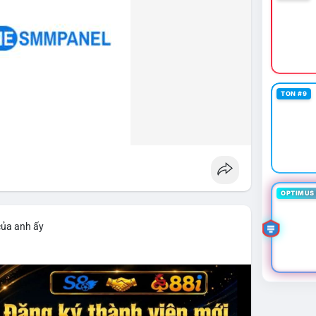
TON #9
OPTIMUS 
của anh ấy