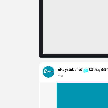
ePaystubsnet
Đã thay đổi 
5 m