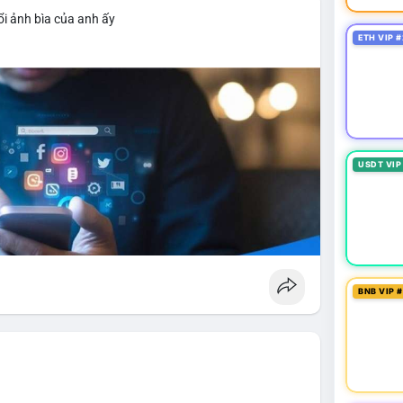
i ảnh bìa của anh ấy
ETH VIP #
USDT VIP
BNB VIP 