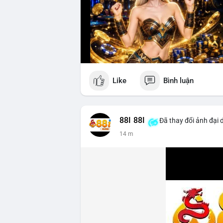
Like
Bình luận
88I 88I
Đã thay đổi ảnh đại 
14 m