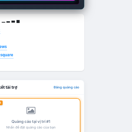
g ▁ ▂ ▃ ▄
t
news
esquare
ết tài trợ
Đăng quảng cáo
1
Quảng cáo tại vị trí #1
Nhấn để đặt quảng cáo của bạn