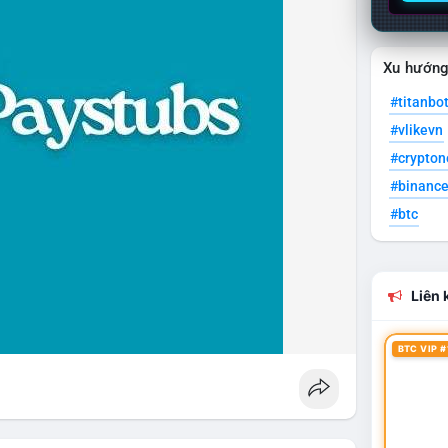
Xu hướn
#titanbo
#vlikevn
#crypto
#binanc
#btc
Liên k
BTC VIP #