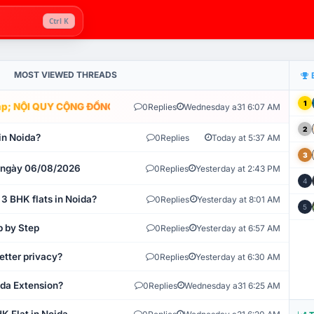
Ctrl K
MOST VIEWED THREADS
1
; NỘI QUY CỘNG ĐỒNG VLIKE.VN: HỆ THỐNG GIÁM SÁT TỰ ĐỘNG V
0
Replies
Wednesday a31 6:07 AM
2
in Noida?
0
Replies
Today at 5:37 AM
3
t ngày 06/08/2026
0
Replies
Yesterday at 2:43 PM
4
 3 BHK flats in Noida?
0
Replies
Yesterday at 8:01 AM
5
p by Step
0
Replies
Yesterday at 6:57 AM
etter privacy?
0
Replies
Yesterday at 6:30 AM
ida Extension?
0
Replies
Wednesday a31 6:25 AM