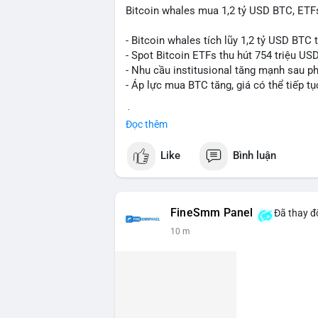
Bitcoin whales mua 1,2 tỷ USD BTC, ETFs
- Bitcoin whales tích lũy 1,2 tỷ USD BTC 
- Spot Bitcoin ETFs thu hút 754 triệu US
- Nhu cầu institusional tăng mạnh sau p
- Áp lực mua BTC tăng, giá có thể tiếp tụ
$btc
#btc
Đọc thêm
#vlikevn
#titanbot
Like
Bình luận
📰 Nguồn: CoinDesk
FineSmm Panel
Đã thay đổ
10 m