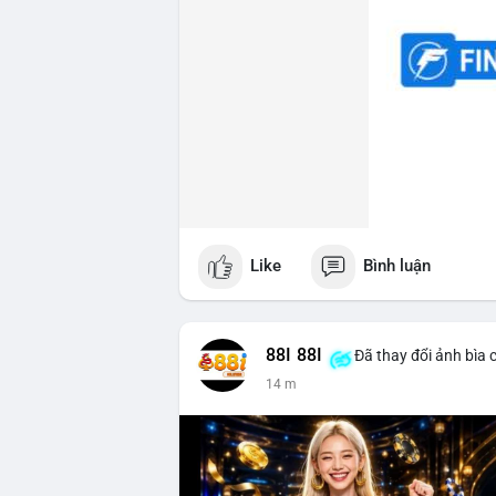
Like
Bình luận
88I 88I
Đã thay đổi ảnh bìa 
14 m