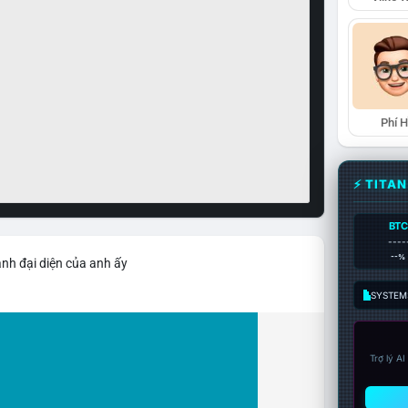
Phí 
⚡ TITA
BTC
----
--%
ảnh đại diện của anh ấy
SYSTEM:
Trợ lý A