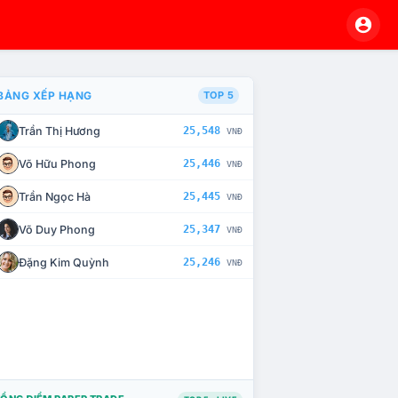
BẢNG XẾP HẠNG
TOP 5
Trần Thị Hương
25,548
VNĐ
À CHẾ TÀI XỬ LÝ VI PHẠM
Võ Hữu Phong
25,446
VNĐ
Trần Ngọc Hà
25,445
VNĐ
Võ Duy Phong
25,347
VNĐ
Đặng Kim Quỳnh
25,246
VNĐ