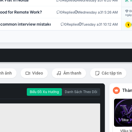
K Flat in Noida
0
Replies
Wednesday a31 6:20 AM
T
Đi
 Good for Remote Work?
0
Replies
Wednesday a31 5:26 AM
ngày
 common interview mistakes?
0
Replies
Tuesday a31 10:12 AM
1
nh ảnh
Video
Âm thanh
Các tập tin
Thàn
Biểu Đồ Xu Hướng
Danh Sách Theo Dõi
Vlike W