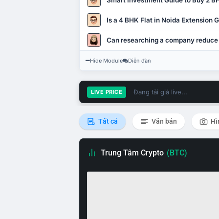
Smart Investment Guide to Buy 2 BH
Is a 4 BHK Flat in Noida Extension
Can researching a company reduce
Hide Module
Diễn đàn
Đang tải giá live...
LIVE PRICE
Tất cả
Văn bản
Hì
Trung Tâm Crypto
(BTC)