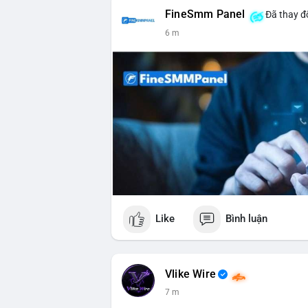
FineSmm Panel
Đã thay đổ
6 m
Like
Bình luận
Vlike Wire
7 m