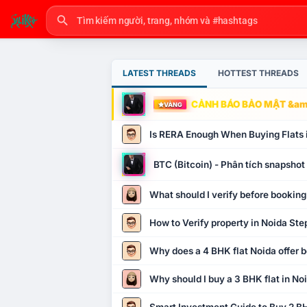
LATEST THREADS
HOTTEST THREADS
CẢNH BÁO BẢO MẬT &amp
VÀNG
Is RERA Enough When Buying Flats 
BTC (Bitcoin) - Phân tích snapsho
What should I verify before booking
How to Verify property in Noida Ste
Why does a 4 BHK flat Noida offer b
Why should I buy a 3 BHK flat in No