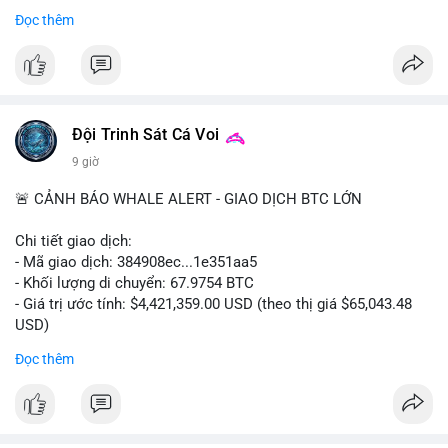
- Thảo luận về phương án hard fork dự phòng nếu cần
Đọc thêm
#556btc
#36trusd
#cavoichuyentien
#aplucban
#tichluydaihan
$btc
#btc
#vlikevn
#titanbot
📰 Nguồn: Cointelegraph
Đội Trinh Sát Cá Voi
9 giờ
🚨 CẢNH BÁO WHALE ALERT - GIAO DỊCH BTC LỚN
Chi tiết giao dịch:
- Mã giao dịch: 384908ec...1e351aa5
- Khối lượng di chuyển: 67.9754 BTC
- Giá trị ước tính: $4,421,359.00 USD (theo thị giá $65,043.48
USD)
- Thời gian: 21:19:29 2026-08-08 UTC
Đọc thêm
Nhận định phân tích:
Khối lượng 67.97 BTC trị giá hơn 4.4 triệu USD được di chuyển
trong một giao dịch duy nhất trên mempool. Quy mô này nằm