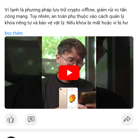
Lời khuyên: Nhà đầu tư nhỏ lẻ nên theo dõi sát dòng tiền xác
Ví lạnh là phương pháp lưu trữ crypto offline, giảm rủi ro tấn
nhận và tránh vào lệnh đòn bẩy quá mức trong 24 giờ tới. Quan
công mạng. Tuy nhiên, an toàn phụ thuộc vào cách quản lý
sát phản ứng giá tại vùng hỗ trợ $64,000 để đưa ra quyết định
khóa riêng tư và bảo vệ vật lý. Nếu khóa bị mất hoặc ví bị hư
hợp lý.
hại, tài sản không thể khôi phục. Các nhà chuyên gia khuyên
Đọc thêm
nên kết hợp với biện pháp dự phòng như sao lưu khóa và chọn
#89btc
#mempoolbitcoin
#dongtiencavoi
#aplucban
nhà sản xuất uy tín.
#phantichonchain
🎥 Xem video trực tiếp tại:
Nguồn: 5 Phút Crypto