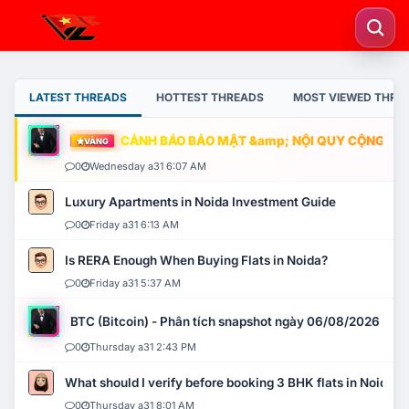
LATEST THREADS
HOTTEST THREADS
MOST VIEWED THRE
CẢNH BÁO BẢO MẬT &amp; NỘI QUY CỘNG ĐỒNG
VÀNG
0
Wednesday a31 6:07 AM
Luxury Apartments in Noida Investment Guide
0
Friday a31 6:13 AM
Is RERA Enough When Buying Flats in Noida?
0
Friday a31 5:37 AM
BTC (Bitcoin) - Phân tích snapshot ngày 06/08/2026
0
Thursday a31 2:43 PM
What should I verify before booking 3 BHK flats in Noida?
0
Thursday a31 8:01 AM