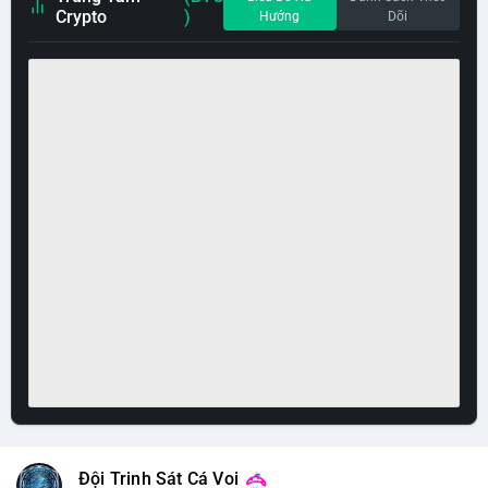
Crypto
)
Hướng
Dõi
Đội Trinh Sát Cá Voi