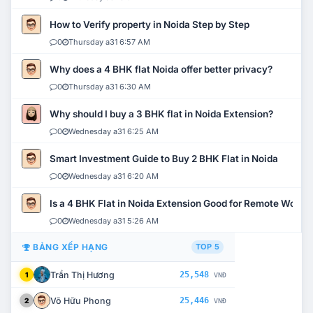
How to Verify property in Noida Step by Step
0
Thursday a31 6:57 AM
Why does a 4 BHK flat Noida offer better privacy?
0
Thursday a31 6:30 AM
Why should I buy a 3 BHK flat in Noida Extension?
0
Wednesday a31 6:25 AM
Smart Investment Guide to Buy 2 BHK Flat in Noida
0
Wednesday a31 6:20 AM
Is a 4 BHK Flat in Noida Extension Good for Remote Work?
0
Wednesday a31 5:26 AM
BẢNG XẾP HẠNG
TOP 5
Trần Thị Hương
25,548
1
VNĐ
Võ Hữu Phong
25,446
2
VNĐ