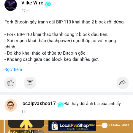
Vlike Wire
37 m
Fork Bitcoin gây tranh cãi BIP-110 khai thác 2 block rồi dừng
- Fork BIP-110 khai thác thành công 2 block đầu tiên.
- Sức mạnh khai thác (hashpower) cực thấp so với mạng
chính.
- Độ khó khai thác kế thừa từ Bitcoin gốc.
- Khoảng cách giữa các block kéo dài nhiều giờ.
- Cả hai chuỗi vẫn chấp nhận cùng một giao dịch.
Đọc thêm
#bitcoin
#btc
#cryptonews
#blockchain
#bip110
$btc
#vlikevn
#titanbot
localpvashop17
Đã thay đổi ảnh bìa của anh ấy
1 h
📰 Nguồn: CoinDesk