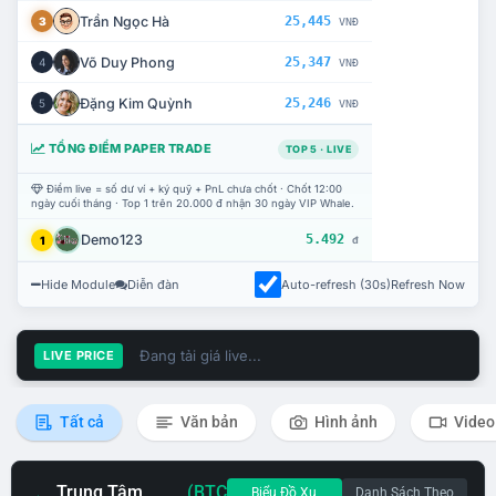
Trần Ngọc Hà
25,445
3
VNĐ
Võ Duy Phong
25,347
4
VNĐ
Đặng Kim Quỳnh
25,246
5
VNĐ
TỔNG ĐIỂM PAPER TRADE
TOP 5 · LIVE
Điểm live = số dư ví + ký quỹ + PnL chưa chốt · Chốt 12:00
ngày cuối tháng · Top 1 trên 20.000 đ nhận 30 ngày VIP Whale.
Demo123
5.492
1
đ
Hide Module
Diễn đàn
Auto-refresh (30s)
Refresh Now
Đang tải giá live...
LIVE PRICE
Tất cả
Văn bản
Hình ảnh
Video
Trung Tâm
(BTC
Biểu Đồ Xu
Danh Sách Theo