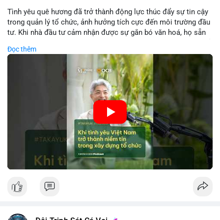
Tình yêu quê hương đã trở thành động lực thúc đẩy sự tin cậy
trong quản lý tổ chức, ảnh hưởng tích cực đến môi trường đầu
tư. Khi nhà đầu tư cảm nhận được sự gắn bó văn hoá, họ sẵn
sàng đầu tư dài hạn vào các doanh nghiệp nội địa, bao gồm cả
Đọc thêm
các công ty blockchain và tiền mã hoá. Sự tăng cường niềm
tin này giúp giảm rủi ro thị trường, cải thiện chi phí vốn và thúc
đẩy sự phát triển bền vững của ngành công nghệ tài chính. Các
nhà quản lý cần khai thác tinh thần này để xây dựng chiến lược
phát triển bền vững và thu hút vốn đầu tư.
🎥 Xem video trực tiếp tại:
Nguồn: VIETSUCCESS