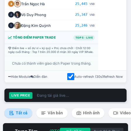
Trần Ngọc Hà
25,445
3
VNĐ
Võ Duy Phong
25,347
4
VNĐ
Đặng Kim Quỳnh
25,246
5
VNĐ
TỔNG ĐIỂM PAPER TRADE
TOP 5 · LIVE
Điểm live = số dư ví + ký quỹ + PnL chưa chốt · Chốt 12:00
ngày cuối tháng · Top 1 trên 20.000 đ nhận 30 ngày VIP Whale.
Chưa có thành viên giao dịch Paper trong tháng.
Hide Module
Diễn đàn
Auto-refresh (30s)
Refresh Now
Đang tải giá live...
LIVE PRICE
Tất cả
Văn bản
Hình ảnh
Video