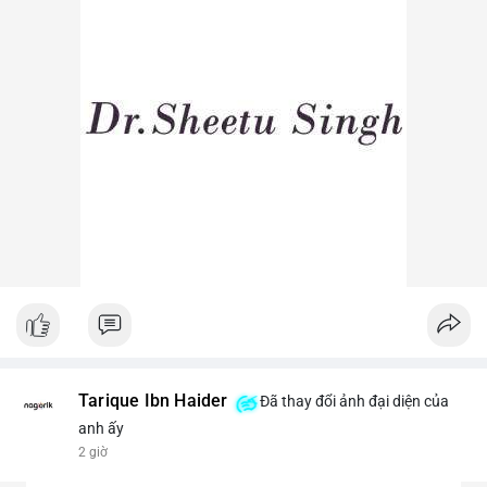
Lời khuyên ngắn gọn cho nhà đầu tư nhỏ lẻ: Theo dõi sát các
lệnh khớp trên sàn trong 24-48 giờ tới, tránh vào lệnh đòn bẩy
khi chưa xác định rõ xu hướng. Nếu BTC giữ vững trên vùng
$64,500, khả năng tích lũy vẫn an toàn.
#6dot0271btc
#chuyenvilanh
#tichluydaihan
#btcmempool
#giaodichlon
Tarique Ibn Haider
Đã thay đổi ảnh đại diện của
anh ấy
2 giờ