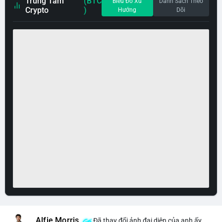
Trung Tâm
(BTC
Biểu Đồ Xu
Danh Sách Theo
Crypto
)
Hướng
Dõi
Alfie Morris
Đã thay đổi ảnh đại diện của anh ấy