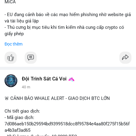
MiCA
- EU đang cảnh báo về các mạo hiểm phishing nhờ website giả
và tài liệu giả lập
- Thú cưng bị mục tiêu khi tìm kiếm nhà cung cấp crypto có
giấy phép
- Sự cố liên quan đến quy định MiCA (Markets in Crypto-
Đọc thêm
Assets) tại EU
#binancesquare
#cryptonews
#mica
#security
$btc $eth
Đội Trinh Sát Cá Voi
#vlikevn
#titanbot
40 m
📰 Nguồn: Cointelegraph
🚨 CẢNH BÁO WHALE ALERT - GIAO DỊCH BTC LỚN
Chi tiết giao dịch:
- Mã giao dịch:
7d086aeb150b29594bd9399518dcc8f95784e4aa80f275f15b56f
a4b3af3ad65