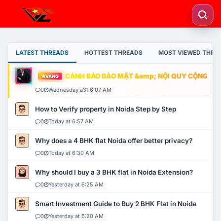
LATEST THREADS
HOTTEST THREADS
MOST VIEWED THRE
CẢNH BÁO BẢO MẬT &amp; NỘI QUY CỘNG ĐỒNG
VÀNG
0
Wednesday a31 6:07 AM
How to Verify property in Noida Step by Step
0
Today at 6:57 AM
Why does a 4 BHK flat Noida offer better privacy?
0
Today at 6:30 AM
Why should I buy a 3 BHK flat in Noida Extension?
0
Yesterday at 6:25 AM
Smart Investment Guide to Buy 2 BHK Flat in Noida
0
Yesterday at 6:20 AM