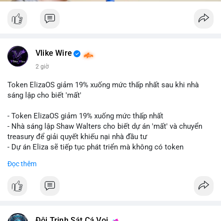
Vlike Wire
2 giờ
Token ElizaOS giảm 19% xuống mức thấp nhất sau khi nhà
sáng lập cho biết 'mất'
- Token ElizaOS giảm 19% xuống mức thấp nhất
- Nhà sáng lập Shaw Walters cho biết dự án 'mất' và chuyển
treasury để giải quyết khiếu nại nhà đầu tư
- Dự án Eliza sẽ tiếp tục phát triển mà không có token
cryptocurrency liên quan
Đọc thêm
#binancesquare
#cryptonews
#elizaos
#blockchain
$elizaos
#vlikevn
#titanbot
Đội Trinh Sát Cá Voi