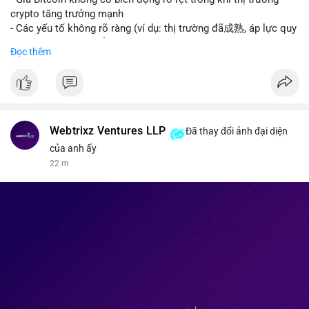
kinh tế của AI.
crypto tăng trưởng mạnh
• Binance Square: Cộng đồng đang tranh luận sôi nổi về các
- Các yếu tố không rõ ràng (ví dụ: thị trường đã成熟, áp lực quy
lệnh Short/Long, các chiến lược bám theo kế hoạch (Plan
định) khiến Bitcoin ổn định hơn
Đọc thêm
Break) và các cơ hội từ token mới như $RIVER.
• Binance Announcements: Binance chuẩn bị thêm 10 bStocks
#binancesquare
#cryptonews
#btc
Tokenized Securities làm tài sản thế chấp và tổ chức cuộc thi
giao dịch Squid (QUID).
$btc
• Tin tức nổi bật: XRP Whales đang gom hàng khi giá giảm,
trong khi Ether cho thấy dấu hiệu bán tháo mạnh hơn;
#vlikevn
#titanbot
Webtrixz Ventures LLP
Đã thay đổi ảnh đại diện
CASHCAT tăng trưởng đột biến 120% nhờ Robinhood Chain.
của anh ấy
📰 Nguồn: CoinDesk
22 m
💡 NHẬN ĐỊNH & KHUYẾN NGHỊ
• Thị trường đang ở vùng tâm lý cực kỳ nhạy cảm do sự sợ hãi
bao trùm. Nhà đầu tư nên thận trọng với các biến động mạnh
từ tin tức chính trị và các quy định pháp lý mới tại Nga và Mỹ.
Cần theo dõi sát sao các vùng hỗ trợ của Bitcoin và các xu
hướng mới nổi như AI và Tokenized Securities để tìm điểm
vào lệnh an toàn.
📊 Nguồn: Radar Tâm Lý Thị Trường