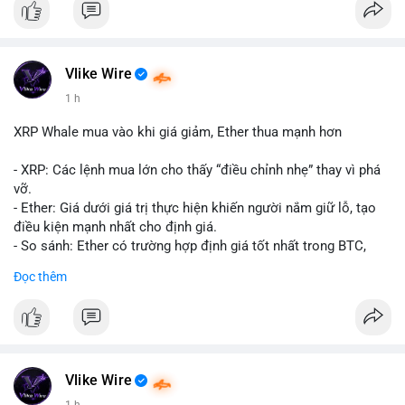
#10btc
#giaodichlon
#vilanh
#tichluydaihan
#mempoolbtc
Vlike Wire
1 h
XRP Whale mua vào khi giá giảm, Ether thua mạnh hơn
- XRP: Các lệnh mua lớn cho thấy “điều chỉnh nhẹ” thay vì phá
vỡ.
- Ether: Giá dưới giá trị thực hiện khiến người nắm giữ lỗ, tạo
điều kiện mạnh nhất cho định giá.
- So sánh: Ether có trường hợp định giá tốt nhất trong BTC,
ETH, XRP.
Đọc thêm
#binancesquare
#cryptonews
#xrp
#eth
#btc
$xrp $eth $btc
#vlikevn
#titanbot
Vlike Wire
1 h