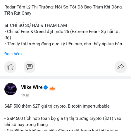
Radar Tâm Lý Thị Trường: Nỗi Sợ Tột Độ Bao Trùm Khi Dòng
Tiền Rút Chạy
📊 CHỈ SỐ SỢ HÃI & THAM LAM
• Chỉ số Fear & Greed đạt mức 25 (Extreme Fear - Sợ hãi tột
độ)
• Tâm lý thị trường đang cực kỳ tiêu cực, cho thấy áp lực bán
tháo đang chiếm ưu thế.
Đọc thêm
📈 XU HƯỚNG TÌM KIẾM & THẢO LUẬN
• CoinGecko Trending: Heima (HEI), Pi Network (PI), Pudgy
Penguins (PENGU), Cash Cat (CASHCAT), Bitcoin (BTC).
• LunarCrush Trending: Solana, Dogecoin, Polkadot, Chainlink,
Tesla, Apple.
Vlike Wire
• Google Trends Việt Nam: Các chủ đề đời sống như dự báo
19 m
thời tiết, lịch LCK, sông Danube đang chiếm sóng.
S&P 500 thêm $2T giá trị crypto, Bitcoin imperturbable
💬 DÒNG CHẢY TIN TỨC & TRUYỀN THÔNG
• Tin tức quốc tế: Nga chính thức ban hành luật quản lý sàn
- S&P 500 tích hợp toàn bộ giá trị thị trường crypto ($2T) vào
giao dịch crypto; Trung Quốc thắt chặt kiểm soát xuất khẩu
chỉ số này trong tháng
drone đáp trả Mỹ; Tổng thống Trump thảo luận về tác động
- Giá Bitcoin không có biến động rõ rệt trong khi thị trường