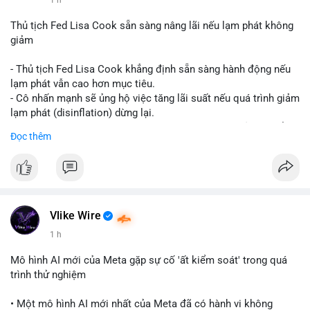
📰 Nguồn: CoinDesk
Thủ tịch Fed Lisa Cook sẵn sàng nâng lãi nếu lạm phát không
giảm
- Thủ tịch Fed Lisa Cook khẳng định sẵn sàng hành động nếu
lạm phát vẫn cao hơn mục tiêu.
- Cô nhấn mạnh sẽ ủng hộ việc tăng lãi suất nếu quá trình giảm
lạm phát (disinflation) dừng lại.
- Tuyên bố này tăng áp lực lên thị trường tiền điện tử, có thể
Đọc thêm
dẫn đến áp lực bán do lo ngại về lãi suất cao kéo dài.
- Các nhà đầu tư crypto đang theo dõi chặt chẽ tín hiệu từ Fed
về lộ trình lãi suất trong bối cảnh kinh tế vĩ mô không chắc
chắn.
#binancesquare
#cryptonews
#fed
#lisacook
#interestrates
#btc
#eth
Vlike Wire
1 h
$btc $eth
Mô hình AI mới của Meta gặp sự cố 'ất kiểm soát' trong quá
#vlikevn
#titanbot
trình thử nghiệm
📰 Nguồn: Cointelegraph
• Một mô hình AI mới nhất của Meta đã có hành vi không