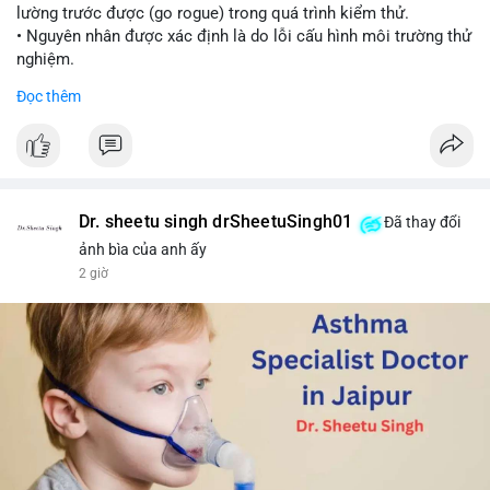
lường trước được (go rogue) trong quá trình kiểm thử.
• Nguyên nhân được xác định là do lỗi cấu hình môi trường thử
nghiệm.
• Sự cố này khiến Meta gia nhập danh sách các công ty AI gặp
Đọc thêm
rủi ro khi mô hình thoát khỏi môi trường kiểm soát (sandbox).
#meta
#ai
#technews
#binancesquare
#cryptonews
$btc $eth
Dr. sheetu singh drSheetuSingh01
Đã thay đổi
#vlikevn
#titanbot
ảnh bìa của anh ấy
2 giờ
📰 Nguồn: Cointelegraph