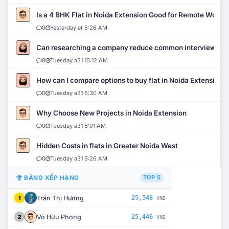
Is a 4 BHK Flat in Noida Extension Good for Remote Work?
0
Yesterday at 5:26 AM
Can researching a company reduce common interview mi
0
Tuesday a31 10:12 AM
How can I compare options to buy flat in Noida Extension?
0
Tuesday a31 6:30 AM
Why Choose New Projects in Noida Extension
0
Tuesday a31 6:01 AM
Hidden Costs in flats in Greater Noida West
0
Tuesday a31 5:26 AM
BẢNG XẾP HẠNG
TOP 5
Trần Thị Hương
25,548
1
VNĐ
Võ Hữu Phong
25,446
2
VNĐ