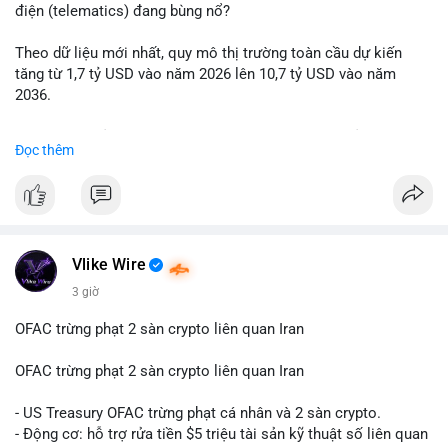
động thái chốt lời; ngược lại, nếu vào ví mới không hoạt động,
điện (telematics) đang bùng nổ?
đó là tín hiệu gom hàng chiến lược.
Theo dữ liệu mới nhất, quy mô thị trường toàn cầu dự kiến
Lời khuyên: Nhà đầu tư nhỏ lẻ nên quan sát thêm 2-4 giờ sau
tăng từ 1,7 tỷ USD vào năm 2026 lên 10,7 tỷ USD vào năm
khi giao dịch được xác nhận, tránh hành động theo cảm xúc.
2036.
Xác minh địa chỉ ví đích trước khi đưa ra quyết định vào lệnh,
ưu tiên quản trị rủi ro trong giai đoạn biến động mạnh.
Mức tăng trưởng này tương ứng với tốc độ tăng trưởng kép
Đọc thêm
hàng năm (CAGR) ấn tượng lên tới 20,2%.
#99dot6btc
#capvoichuyentien
#vilanhtichluy
#aplucban
#btcmempool65k
Điều gì đang thúc đẩy sự tăng trưởng vượt bậc này? Hãy cùng
theo dõi các phân tích chuyên sâu về xu hướng công nghệ và
nhu cầu thị trường trong thời gian tới.
Vlike Wire
3 giờ
OFAC trừng phạt 2 sàn crypto liên quan Iran
OFAC trừng phạt 2 sàn crypto liên quan Iran
- US Treasury OFAC trừng phạt cá nhân và 2 sàn crypto.
- Động cơ: hỗ trợ rửa tiền $5 triệu tài sản kỹ thuật số liên quan