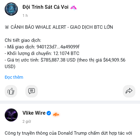
Đội Trinh Sát Cá Voi
1 h
🚨 CẢNH BÁO WHALE ALERT - GIAO DỊCH BTC LỚN
Chi tiết giao dịch:
- Mã giao dịch: 940123d7...4a49099f
- Khối lượng di chuyển: 12.1074 BTC
- Giá trị ước tính: $785,887.38 USD (theo thị giá $64,909.56
USD)
- Thời gian: 22:17:40 2026-08-07 UTC
Đọc thêm
Nhận định phân tích hành vi của Cá voi dựa trên giao dịch này:
Khối lượng 12.1 BTC tương đương gần 786 nghìn USD được di
chuyển trong một giao dịch chưa xác nhận duy nhất. Mức giá
$64,909.56 đang nằm gần vùng kháng cự tâm lý quan trọng.
Động thái này có thể là bước chuẩn bị thanh khoản để bán ra,
Vlike Wire
hoặc tái phân bổ tài sản giữa các ví nóng nhằm tối ưu phí giao
2 giờ
dịch. Việc di chuyển một phần nhỏ trong tổng nắm giữ cho
thấy cá voi đang thăm dò thanh khoản thị trường trước khi có
Công ty truyền thông của Donald Trump chấm dứt hợp tác với
hành động lớn hơn.