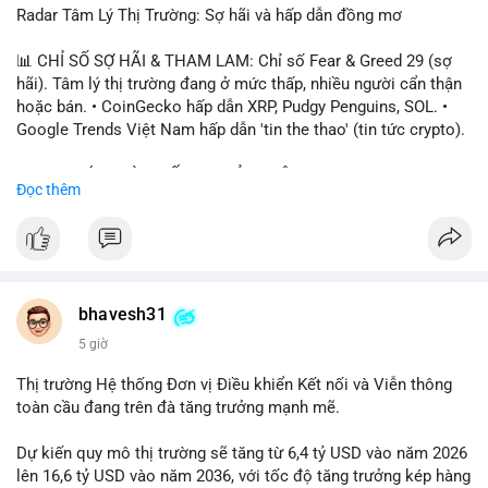
Radar Tâm Lý Thị Trường: Sợ hãi và hấp dẫn đồng mơ
📊 CHỈ SỐ SỢ HÃI & THAM LAM: Chỉ số Fear & Greed 29 (sợ
hãi). Tâm lý thị trường đang ở mức thấp, nhiều người cẩn thận
hoặc bán. • CoinGecko hấp dẫn XRP, Pudgy Penguins, SOL. •
Google Trends Việt Nam hấp dẫn 'tin the thao' (tin tức crypto).
📈 XU HƯỚNG TÌM KIẾM & THẢO LUẬN: • XRP, SOL, PENGU,
Đọc thêm
ONDO, CASHCAT. • Chủ đề 'tô thị ty na' (tỷ giá) và 'giao thông'
(giao thông tài chính). • Bàn tán Binance Square tập trung vào
BTC breakout và lệnh long/short.
💬 DÒNG CHẢY TIN TỨC & TRUYỀN THÔNG: • Trump khẳng
định crypto là 'vấn đề lớn' giúp giảm áp lực USD. • Binance hỗ
bhavesh31
trợ cổ phiếu Apple/IBM. • Bài đăng hấp dẫn về $HFT, $SKYAI,
5 giờ
$BICO. • Tin nhắn cảnh báo về hack North Korea (Bybit).
Thị trường Hệ thống Đơn vị Điều khiển Kết nối và Viễn thông
💡 NHẬN ĐỊNH & KHUYẾN NGHỊ: Tâm lý thị trường đang phân
toàn cầu đang trên đà tăng trưởng mạnh mẽ.
cực. Sợ hãi do chỉ số thấp, nhưng hấp dẫn từ xu hướng meme
coin (PENGU, CASHCAT) và tin cậy từ các dự án lớn (BTC,
Dự kiến quy mô thị trường sẽ tăng từ 6,4 tỷ USD vào năm 2026
SOL). Rủi ro tăng nếu không có thông tin rõ ràng về quy định.
lên 16,6 tỷ USD vào năm 2036, với tốc độ tăng trưởng kép hàng