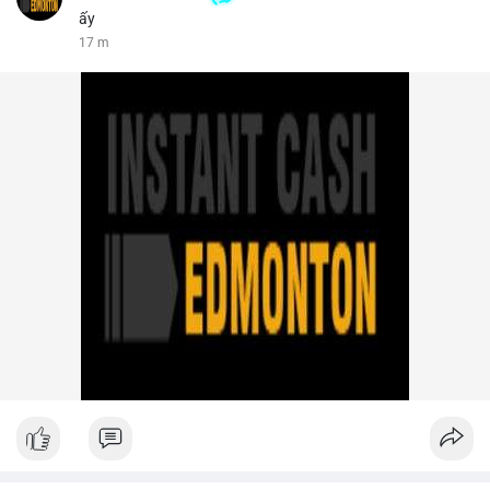
ấy
18 m