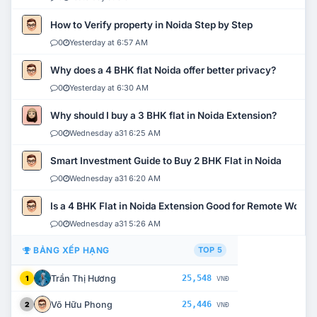
How to Verify property in Noida Step by Step
0
Yesterday at 6:57 AM
Why does a 4 BHK flat Noida offer better privacy?
0
Yesterday at 6:30 AM
Why should I buy a 3 BHK flat in Noida Extension?
0
Wednesday a31 6:25 AM
Smart Investment Guide to Buy 2 BHK Flat in Noida
0
Wednesday a31 6:20 AM
Is a 4 BHK Flat in Noida Extension Good for Remote Work?
0
Wednesday a31 5:26 AM
BẢNG XẾP HẠNG
TOP 5
Trần Thị Hương
25,548
1
VNĐ
Võ Hữu Phong
25,446
2
VNĐ