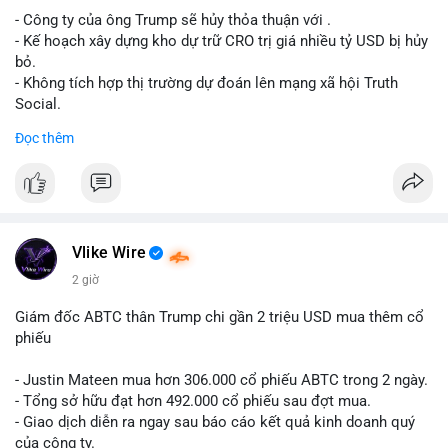
- Công ty của ông Trump sẽ hủy thỏa thuận với .
Lời khuyên cho nhà đầu tư nhỏ lẻ: Theo dõi xác nhận giao dịch
- Kế hoạch xây dựng kho dự trữ CRO trị giá nhiều tỷ USD bị hủy
và dòng tiền tiếp theo từ ví nguồn. Khối lượng này chưa đủ tạo
bỏ.
áp lực bán mạnh, nhưng nếu xuất hiện thêm 2-3 giao dịch
- Không tích hợp thị trường dự đoán lên mạng xã hội Truth
tương tự trong 24 giờ tới, khả năng cao là sóng điều chỉnh
Social.
ngắn hạn. Giữ tỷ trọng danh mục hợp lý, tránh FOMO mua đuổi
Đọc thêm
ở vùng giá hiện tại.
#binancesquare
#cryptonews
#cro
#trump
#truthsocial
#12dot1btc
#786kusd
#dichuyenvinuong
#khangcu64900
$cro
#mempoolbtc
#vlikevn
#titanbot
Vlike Wire
📰 Nguồn: Cointelegraph
2 giờ
Giám đốc ABTC thân Trump chi gần 2 triệu USD mua thêm cổ
phiếu
- Justin Mateen mua hơn 306.000 cổ phiếu ABTC trong 2 ngày.
- Tổng sở hữu đạt hơn 492.000 cổ phiếu sau đợt mua.
- Giao dịch diễn ra ngay sau báo cáo kết quả kinh doanh quý
của công ty.