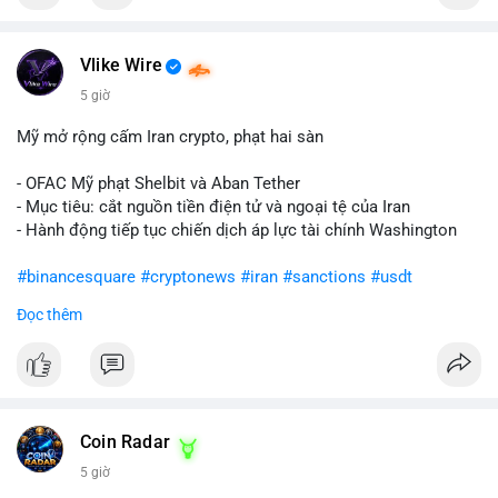
Vlike Wire
5 giờ
Mỹ mở rộng cấm Iran crypto, phạt hai sàn
- OFAC Mỹ phạt Shelbit và Aban Tether
- Mục tiêu: cắt nguồn tiền điện tử và ngoại tệ của Iran
- Hành động tiếp tục chiến dịch áp lực tài chính Washington
#binancesquare
#cryptonews
#iran
#sanctions
#usdt
Đọc thêm
$usdt
#vlikevn
#titanbot
📰 Nguồn: CoinDesk
Coin Radar
5 giờ