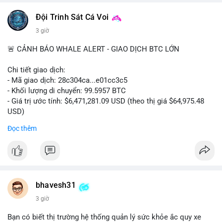
📰 Nguồn: CoinDesk
Đội Trinh Sát Cá Voi
3 giờ
🚨 CẢNH BÁO WHALE ALERT - GIAO DỊCH BTC LỚN
Chi tiết giao dịch:
- Mã giao dịch: 28c304ca...e01cc3c5
- Khối lượng di chuyển: 99.5957 BTC
- Giá trị ước tính: $6,471,281.09 USD (theo thị giá $64,975.48
USD)
- Thời gian: 20:19:36 2026-08-07 UTC
Đọc thêm
Nhận định phân tích: Khối lượng 99.6 BTC chưa xác nhận, trị
giá hơn 6.47 triệu USD, cho thấy dấu hiệu chuyển tiền quy mô
lớn. Với mức giá BTC quanh vùng 65K USD, hành vi này thường
gặp ở hai kịch bản: cá voi nạp lên sàn giao dịch để chuẩn bị
thanh khoản hoặc bán, hoặc chuyển sang ví lạnh nhằm tích lũy
bhavesh31
dài hạn. Việc giao dịch chưa được xác nhận tạo tâm lý thận
3 giờ
trọng, giới đầu tư theo dõi sát dòng tiền này để đánh giá áp lực
cung ngắn hạn. Nếu BTC vào ví nóng sàn, khả năng cao là
Bạn có biết thị trường hệ thống quản lý sức khỏe ắc quy xe