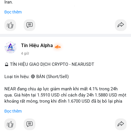
Iran.
- Các sàn bị cấm hoạt động, tài khoản bị khóa.
Đọc thêm
- Tác động: rủi ro cho thị trường crypto, tăng áp lực pháp lý.
#binancesquare
#cryptonews
#ofac
#ussanctions
#iran
$btc $eth
Tín Hiệu Alpha
#vlikevn
#titanbot
4 giờ
📰 Nguồn: Cointelegraph
🔮 TÍN HIỆU GIAO DỊCH CRYPTO - NEARUSDT
Loại tín hiệu: 🔴 BÁN (Short/Sell)
NEAR đang chịu áp lực giảm mạnh khi mất 4.1% trong 24h
qua. Giá hiện tại 1.5910 USD chỉ cách đáy 24h 1.5880 USD một
khoảng rất mỏng, trong khi đỉnh 1.6700 USD đã bị bỏ lại phía
sau. Biên độ dao động ngày đạt 4.9%, cho thấy phe bán đang
Đọc thêm
kiểm soát hoàn toàn. Khối lượng giao dịch 10.29 triệu NEAR
không đủ lớn để tạo lực đỡ, xác nhận xu hướng đi xuống đang
tiếp diễn.