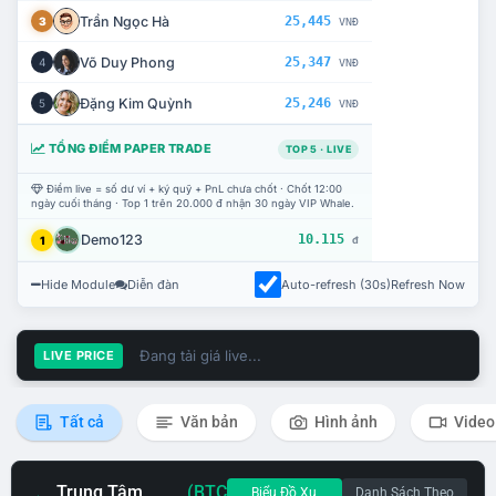
Trần Ngọc Hà
25,445
3
VNĐ
Võ Duy Phong
25,347
4
VNĐ
Đặng Kim Quỳnh
25,246
5
VNĐ
TỔNG ĐIỂM PAPER TRADE
TOP 5 · LIVE
Điểm live = số dư ví + ký quỹ + PnL chưa chốt · Chốt 12:00
ngày cuối tháng · Top 1 trên 20.000 đ nhận 30 ngày VIP Whale.
Demo123
10.115
1
đ
Hide Module
Diễn đàn
Auto-refresh (30s)
Refresh Now
Đang tải giá live...
LIVE PRICE
Tất cả
Văn bản
Hình ảnh
Video
Trung Tâm
(BTC
Biểu Đồ Xu
Danh Sách Theo