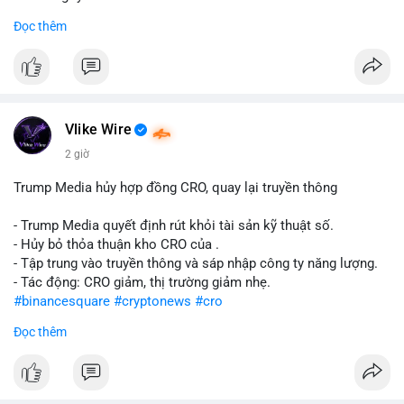
Đọc thêm
#abtc
#cryptonews
#stockmarket
#trump
$btc $eth
#vlikevn
#titanbot
Vlike Wire
📰 Nguồn: CoinDesk
2 giờ
Trump Media hủy hợp đồng CRO, quay lại truyền thông
- Trump Media quyết định rút khỏi tài sản kỹ thuật số.
- Hủy bỏ thỏa thuận kho CRO của .
- Tập trung vào truyền thông và sáp nhập công ty năng lượng.
- Tác động: CRO giảm, thị trường giảm nhẹ.
#binancesquare
#cryptonews
#cro
Đọc thêm
$cro
#vlikevn
#titanbot