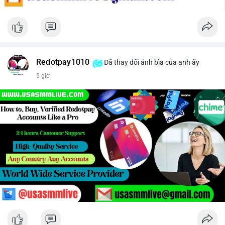
Redotpay1010
Đã thay đổi ảnh bìa của anh ấy
5 giờ