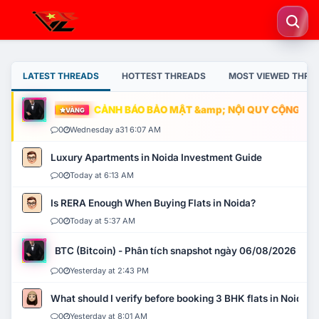
LATEST THREADS
HOTTEST THREADS
MOST VIEWED THRE
CẢNH BÁO BẢO MẬT &amp; NỘI QUY CỘNG ĐỒNG
VÀNG
0
Wednesday a31 6:07 AM
Luxury Apartments in Noida Investment Guide
0
Today at 6:13 AM
Is RERA Enough When Buying Flats in Noida?
0
Today at 5:37 AM
BTC (Bitcoin) - Phân tích snapshot ngày 06/08/2026
0
Yesterday at 2:43 PM
What should I verify before booking 3 BHK flats in Noida?
0
Yesterday at 8:01 AM