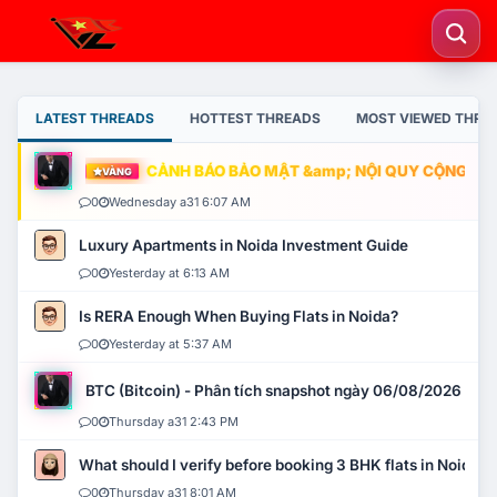
LATEST THREADS
HOTTEST THREADS
MOST VIEWED THRE
CẢNH BÁO BẢO MẬT &amp; NỘI QUY CỘNG ĐỒNG
VÀNG
0
Wednesday a31 6:07 AM
Luxury Apartments in Noida Investment Guide
0
Yesterday at 6:13 AM
Is RERA Enough When Buying Flats in Noida?
0
Yesterday at 5:37 AM
BTC (Bitcoin) - Phân tích snapshot ngày 06/08/2026
0
Thursday a31 2:43 PM
What should I verify before booking 3 BHK flats in Noida?
0
Thursday a31 8:01 AM