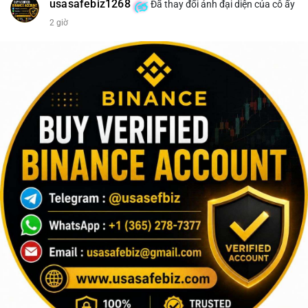
usasafebiz1268
Đã thay đổi ảnh đại diện của cô ấy
2 giờ