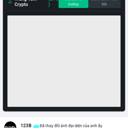
Crypto
)
Hướng
Dõi
123B
Đã thay đổi ảnh đại diện của anh ấy