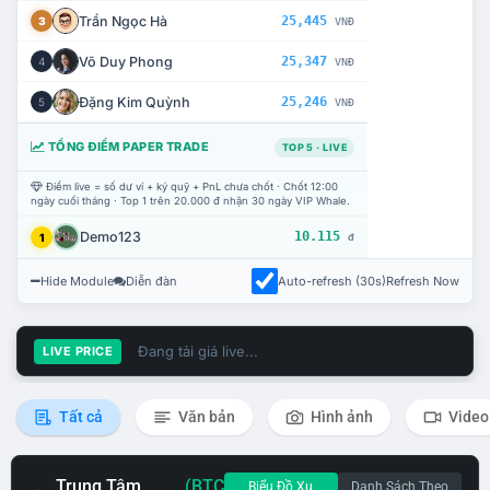
Trần Ngọc Hà
25,445
3
VNĐ
Võ Duy Phong
25,347
4
VNĐ
Đặng Kim Quỳnh
25,246
5
VNĐ
TỔNG ĐIỂM PAPER TRADE
TOP 5 · LIVE
Điểm live = số dư ví + ký quỹ + PnL chưa chốt · Chốt 12:00
ngày cuối tháng · Top 1 trên 20.000 đ nhận 30 ngày VIP Whale.
Demo123
10.115
1
đ
Hide Module
Diễn đàn
Auto-refresh (30s)
Refresh Now
Đang tải giá live...
LIVE PRICE
Tất cả
Văn bản
Hình ảnh
Video
Trung Tâm
(BTC
Biểu Đồ Xu
Danh Sách Theo