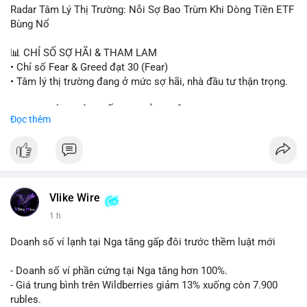
- Steak ’n Shake thưởng BTC cho nhân viên.
Radar Tâm Lý Thị Trường: Nỗi Sợ Bao Trùm Khi Dòng Tiền ETF
#binancesquare
#cryptonews
#btc
#eth
#sol
#xrp
#cc
#sky
Bùng Nổ
#sand
#bitgo
#solana
#stablecoin
#regulation
📊 CHỈ SỐ SỢ HÃI & THAM LAM
$btc $eth $sol $xrp $cc $sky $sand $skr
#skr
• Chỉ số Fear & Greed đạt 30 (Fear)
• Tâm lý thị trường đang ở mức sợ hãi, nhà đầu tư thận trọng.
#vlikevn
#titanbot
📈 XU HƯỚNG TÌM KIẾM & THẢO LUẬN
Đọc thêm
📰 Nguồn: Decrypt
• CoinGecko Trending: PENGU, TUT, ACE, CASHCAT, ANSEM,
STONKBROKER, UNI
• LunarCrush Trending: Ethereum, Solana, Dogecoin, Polkadot,
Chainlink, Taylor Swift, Tesla
• Google Trends Việt Nam: Real Madrid, Giao hữu câu lạc bộ,
Tinh hà say hi
Vlike Wire
1 h
💬 DÒNG CHẢY TIN TỨC & TRUYỀN THÔNG
• Binance Square: Cộng đồng đang tranh luận về lệnh
Doanh số ví lạnh tại Nga tăng gấp đôi trước thềm luật mới
Long/Short, kỳ vọng vào các kèo $ACE, $RAVE và lo ngại tin
xấu từ SpaceX/Musk.
- Doanh số ví phần cứng tại Nga tăng hơn 100%.
• Tin tức quốc tế: US spot Bitcoin ETFs ghi nhận dòng tiền 1 tỷ
- Giá trung bình trên Wildberries giảm 13% xuống còn 7.900
USD; Nansen founder dự báo Bitcoin không dưới 60K; Chi tiêu
rubles.