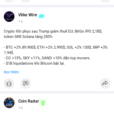
Vlike Wire
1 h
Crypto hồi phục sau Trump giảm thuế EU; BitGo IPO 2,1B$;
token SKR Solana tăng 250%
- BTC +2% 89.900$; ETH +2% 2.995$; SOL +2% 130$; XRP +3%
1.94$.
- CC +15%, SKY +11%, SAND +10% dẫn top movers.
- $1B liquidations khi Bitcoin bật lại.
- Trump hủy thuế EU, tín hiệu giảm áp lực.
Đọc thêm
- Vitalik đề xuất DVT staking cho Ethereum.
- BitGo IPO 18$/cổ phiếu, trị giá ~2B$.
- Senate Ag Committee tiến hành Clarity Act.
- Newrez tính crypto vào điều kiện vay nhà.
- HK cấp giấy phép stablecoin mới.
- Tòa án Nga công nhận crypto là tài sản.
Coin Radar
- Trump hy vọng ký bill cấu trúc thị trường crypto.
1 h
- Saga EVM bị hack 7M$, quỹ trộm chuyển sang Ethereum.