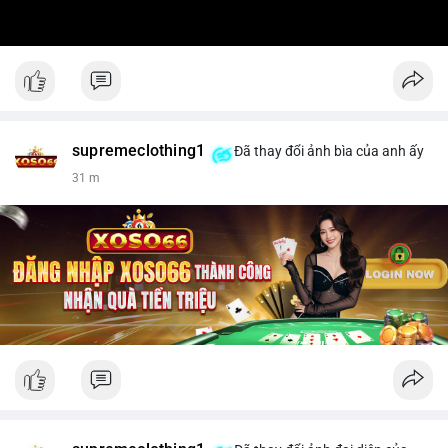
supremeclothing1
Đã thay đổi ảnh bìa của anh ấy
31 m