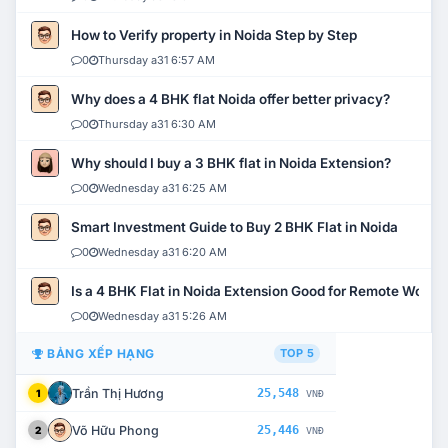
How to Verify property in Noida Step by Step
0
Thursday a31 6:57 AM
Why does a 4 BHK flat Noida offer better privacy?
0
Thursday a31 6:30 AM
Why should I buy a 3 BHK flat in Noida Extension?
0
Wednesday a31 6:25 AM
Smart Investment Guide to Buy 2 BHK Flat in Noida
0
Wednesday a31 6:20 AM
Is a 4 BHK Flat in Noida Extension Good for Remote Work?
0
Wednesday a31 5:26 AM
BẢNG XẾP HẠNG
TOP 5
Trần Thị Hương
25,548
1
VNĐ
Võ Hữu Phong
25,446
2
VNĐ