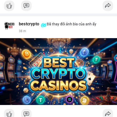
bestcrypto
Đã thay đổi ảnh bìa của anh ấy
38 m