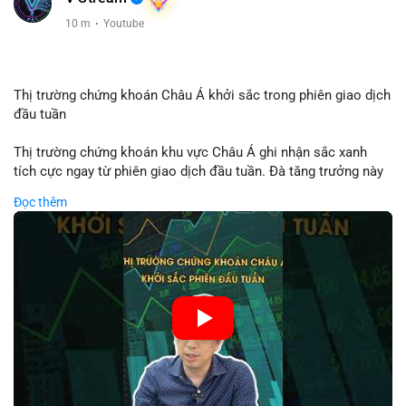
10 m
·
Youtube
Thị trường chứng khoán Châu Á khởi sắc trong phiên giao dịch
đầu tuần
Thị trường chứng khoán khu vực Châu Á ghi nhận sắc xanh
tích cực ngay từ phiên giao dịch đầu tuần. Đà tăng trưởng này
phản ánh tâm lý lạc quan của nhà đầu tư trước các tín hiệu
Đọc thêm
kinh tế ổn định. Chỉ số KOSPI cùng nhiều mã cổ phiếu lớn dẫn
dắt đà hồi phục của toàn thị trường. Nhà đầu tư cần theo dõi
sát diễn biến dòng tiền để tận dụng cơ hội trong các phiên tới.
🎥 Xem video trực tiếp tại:
Nguồn: Tài chính & Kinh doanh