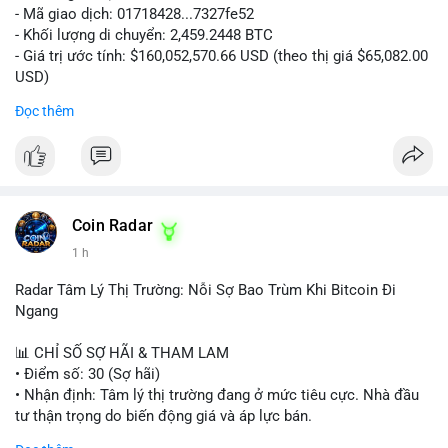
- Mã giao dịch: 01718428...7327fe52
- Khối lượng di chuyển: 2,459.2448 BTC
- Giá trị ước tính: $160,052,570.66 USD (theo thị giá $65,082.00
USD)
- Thời gian: 12:19:48 2026-08-10 UTC
Đọc thêm
Nhận định phân tích:
Khối lượng 2,459 BTC tương đương hơn 160 triệu USD được
chuyển trong một giao dịch duy nhất cho thấy dấu hiệu hoạt
động của tổ chức lớn hoặc quỹ đầu tư. Với mức giá hiện tại,
việc di chuyển số lượng lớn này có thể phục vụ mục đích tái
Coin Radar
phân bổ danh mục sang ví lạnh để nắm giữ dài hạn, hoặc
1 h
chuẩn bị nạp lên sàn giao dịch nhằm hiện thực hóa lợi nhuận.
Động thái này có thể tạo áp lực tâm lý ngắn hạn lên thị trường
Radar Tâm Lý Thị Trường: Nỗi Sợ Bao Trùm Khi Bitcoin Đi
khi nhà đầu tư nhỏ lẻ lo ngại về khả năng bán tháo. Tuy nhiên,
Ngang
nếu dòng tiền chảy vào ví lạnh, đây lại là tín hiệu tích cực cho
xu hướng trung hạn.
📊 CHỈ SỐ SỢ HÃI & THAM LAM
• Điểm số: 30 (Sợ hãi)
Lời khuyên cho nhà đầu tư nhỏ lẻ:
• Nhận định: Tâm lý thị trường đang ở mức tiêu cực. Nhà đầu
Hãy theo dõi sát các giao dịch tiếp theo từ địa chỉ ví nguồn để
tư thận trọng do biến động giá và áp lực bán.
xác định rõ hướng đi của dòng tiền. Tránh hành động theo cảm