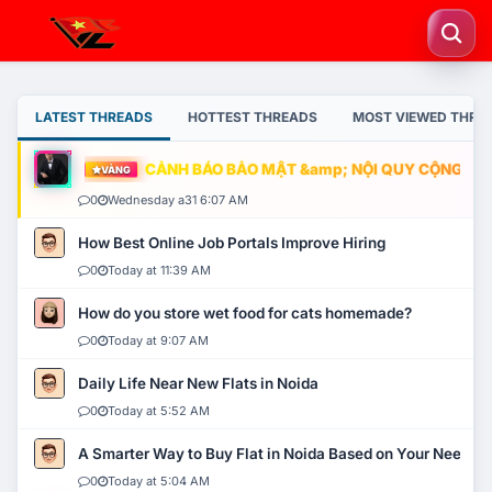
LATEST THREADS
HOTTEST THREADS
MOST VIEWED THRE
CẢNH BÁO BẢO MẬT &amp; NỘI QUY CỘNG ĐỒNG
VÀNG
0
Wednesday a31 6:07 AM
How Best Online Job Portals Improve Hiring
0
Today at 11:39 AM
How do you store wet food for cats homemade?
0
Today at 9:07 AM
Daily Life Near New Flats in Noida
0
Today at 5:52 AM
A Smarter Way to Buy Flat in Noida Based on Your Needs
0
Today at 5:04 AM