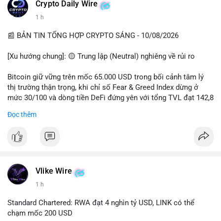
các quỹ phòng hộ sang vị thế Long là tín hiệu tích cực ngầm,
📰 Nguồn: CoinDesk
Crypto Daily Wire
nhưng biến động ngắn hạn vẫn cao.
1 h
• Khuyến nghị: Cẩn trọng với các lệnh Long/Short khi Bitcoin
chưa thoát khỏi vùng giá hiện tại. Theo dõi sát các tin tức về
📰 BẢN TIN TỔNG HỢP CRYPTO SÁNG - 10/08/2026
lạm phát (CPI) và động thái của các quỹ lớn.
[Xu hướng chung]: 🟡 Trung lập (Neutral) nghiêng về rủi ro
📊 Nguồn: Radar Tâm Lý Thị Trường
Bitcoin giữ vững trên mốc 65.000 USD trong bối cảnh tâm lý
thị trường thận trọng, khi chỉ số Fear & Greed Index dừng ở
mức 30/100 và dòng tiền DeFi đứng yên với tổng TVL đạt 142,8
tỷ USD.
Đọc thêm
- Thị trường & Giá cả: BTC giao dịch quanh vùng 65.200 USD,
tăng gần 3% khi Iran-Oman hứa mở lại eo Hormuz, giảm lo ngại
địa chính trị. Hoạt động cá voi diễn ra sôi động với lệnh
chuyển 458 BTC trị giá gần 30 triệu USD cùng nhiều giao dịch
lớn khác. Đáng chú ý, thanh lý Short chiếm tới 81,7% tổng 35,7
Vlike Wire
triệu USD thanh lý trong 24h, cho thấy phe bán đang yếu thế.
1 h
- DeFi & Công nghệ: Standard Chartered dự báo thị trường RWA
Standard Chartered: RWA đạt 4 nghìn tỷ USD, LINK có thể
sẽ bùng nổ lên 4 nghìn tỷ USD, kéo theo giá trị token LINK có
chạm mốc 200 USD