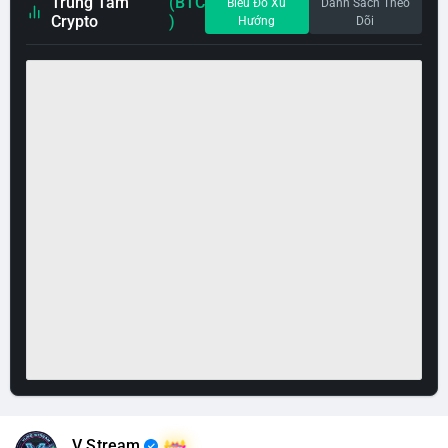
Trung Tâm
(BTC
Biểu Đồ Xu
Danh Sách Theo
Crypto
)
Hướng
Dõi
V Stream