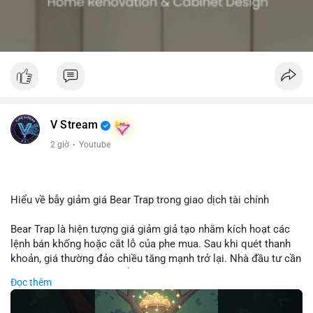
V Stream
2 giờ
·
Youtube
Hiểu về bẫy giảm giá Bear Trap trong giao dịch tài chính
Bear Trap là hiện tượng giá giảm giả tạo nhằm kích hoạt các
lệnh bán khống hoặc cắt lỗ của phe mua. Sau khi quét thanh
khoản, giá thường đảo chiều tăng mạnh trở lại. Nhà đầu tư cần
nhận diện mô hình này để tránh bị thao túng tâm lý và tối ưu
Đọc thêm
hóa điểm vào lệnh.