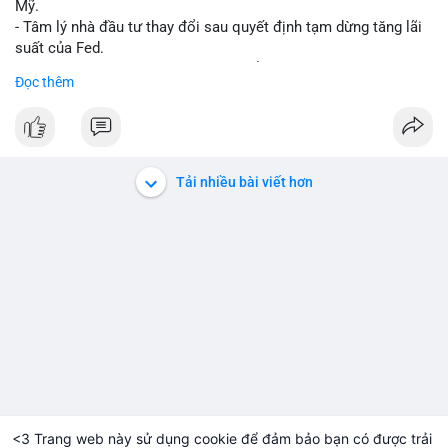
Mỹ.
- Tâm lý nhà đầu tư thay đổi sau quyết định tạm dừng tăng lãi
suất của Fed.
- Cần theo dõi sát sao dữ liệu CPI để dự đoán biến động tiếp
Đọc thêm
theo.
#bitcoin
#btc
#cryptonews
#binancesquare
#cpi
$btc
Tải nhiều bài viết hơn
#vlikevn
#titanbot
📰 Nguồn: Cointelegraph
<3 Trang web này sử dụng cookie để đảm bảo bạn có được trải