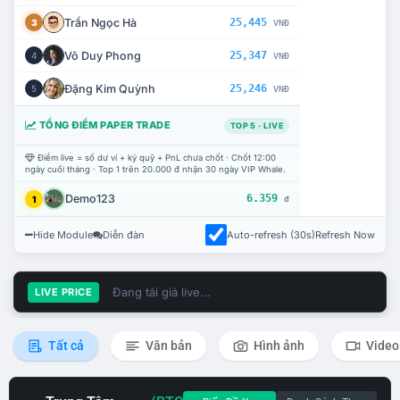
Trần Ngọc Hà
25,445
3
VNĐ
Võ Duy Phong
25,347
4
VNĐ
Đặng Kim Quỳnh
25,246
5
VNĐ
TỔNG ĐIỂM PAPER TRADE
TOP 5 · LIVE
Điểm live = số dư ví + ký quỹ + PnL chưa chốt · Chốt 12:00
ngày cuối tháng · Top 1 trên 20.000 đ nhận 30 ngày VIP Whale.
Demo123
6.359
1
đ
Hide Module
Diễn đàn
Auto-refresh (30s)
Refresh Now
Đang tải giá live...
LIVE PRICE
Tất cả
Văn bản
Hình ảnh
Video