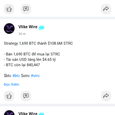
#ukregulation
$btc $eth
#vlikevn
#titanbot
Vlike Wire
36 m
📰 Nguồn: CoinDesk
Strategy 1,690 BTC thành $108.6M STRC
- Bán 1,690 BTC để mua lại STRC
- Tài sản USD tăng lên $4.65 tỷ
- BTC còn lại 840,447
$btc
#btc
$strc
#strc
Đọc thêm
#vlikevn
#titanbot
📰 Nguồn: Cointelegraph
Vlike Wire