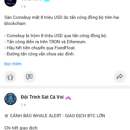
1 h
Sàn Coinsbuy mất 8 triệu USD do tấn công đồng bộ trên hai
blockchain
- Coinsbuy bị trộm 8 triệu USD qua tấn công đồng bộ.
- Tấn công diễn ra trên TRON và Ethereum.
- Hầu hết tiền chuyển qua FixedFloat.
- Đường tấn công vẫn chưa xác định.
Đọc thêm
#binancesquare
#cryptonews
#coinsbuy
#trx
#eth
$trx $eth
#vlikevn
#titanbot
Đội Trinh Sát Cá Voi
📰 Nguồn: CoinDesk
1 h
🚨 CẢNH BÁO WHALE ALERT - GIAO DỊCH BTC LỚN
Chi tiết giao dịch: