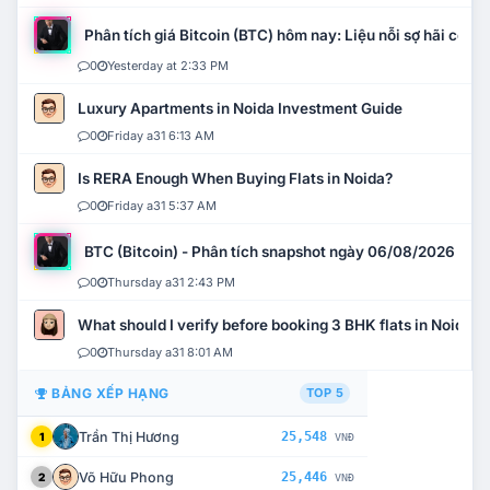
Phân tích giá Bitcoin (BTC) hôm nay: Liệu nỗi sợ hãi có mở 
0
Yesterday at 2:33 PM
Luxury Apartments in Noida Investment Guide
0
Friday a31 6:13 AM
Is RERA Enough When Buying Flats in Noida?
0
Friday a31 5:37 AM
BTC (Bitcoin) - Phân tích snapshot ngày 06/08/2026
0
Thursday a31 2:43 PM
What should I verify before booking 3 BHK flats in Noida?
0
Thursday a31 8:01 AM
BẢNG XẾP HẠNG
TOP 5
Trần Thị Hương
25,548
1
VNĐ
Võ Hữu Phong
25,446
2
VNĐ