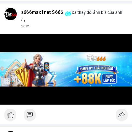
s666max1net S666
Đã thay đổi ảnh bìa của anh
ấy
26 m