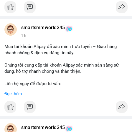
#buywalmartselleraccounts
#walmartseller
#ecommercesolutions
smartsmmworld345
1 h
Mua tài khoản Alipay đã xác minh trực tuyến – Giao hàng
nhanh chóng & dịch vụ đáng tin cậy.
Chúng tôi cung cấp tài khoản Alipay xác minh sẵn sàng sử
dụng, hỗ trợ nhanh chóng và thân thiện.
Liên hệ ngay để được tư vấn:
Telegram: @SmartSMMworld
Đọc thêm
WhatsApp: +1 (605) 963-3652
#buyverifiedalipayaccounts
smartsmmworld345