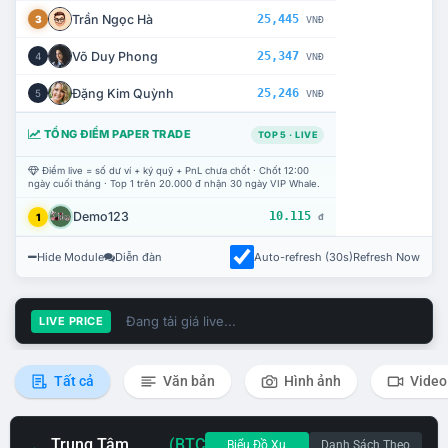
Trần Ngọc Hà
25,445
3
VNĐ
Võ Duy Phong
25,347
4
VNĐ
Đặng Kim Quỳnh
25,246
5
VNĐ
TỔNG ĐIỂM PAPER TRADE
TOP 5 · LIVE
Điểm live = số dư ví + ký quỹ + PnL chưa chốt · Chốt 12:00
ngày cuối tháng · Top 1 trên 20.000 đ nhận 30 ngày VIP Whale.
Demo123
10.115
1
đ
Hide Module
Diễn đàn
Auto-refresh (30s)
Refresh Now
Đang tải giá live...
LIVE PRICE
Tất cả
Văn bản
Hình ảnh
Video
Trung Tâm
(BTC
Biểu Đồ Xu
Danh Sách Theo