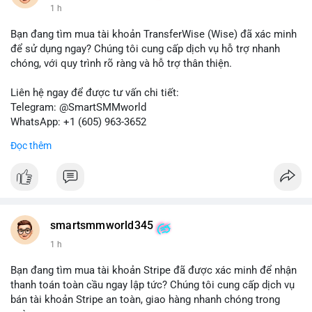
1 h
Bạn đang tìm mua tài khoản TransferWise (Wise) đã xác minh
để sử dụng ngay? Chúng tôi cung cấp dịch vụ hỗ trợ nhanh
chóng, với quy trình rõ ràng và hỗ trợ thân thiện.
Liên hệ ngay để được tư vấn chi tiết:
Telegram: @SmartSMMworld
WhatsApp: +1 (605) 963-3652
Đọc thêm
Lưu ý: Việc mua bán tài khoản có thể vi phạm điều khoản dịch
vụ của Wise. Hãy cân nhắc kỹ trước khi quyết định.
#wise
#transferwise
#taikhoanxacminh
#dichvutaichinh
smartsmmworld345
1 h
Bạn đang tìm mua tài khoản Stripe đã được xác minh để nhận
thanh toán toàn cầu ngay lập tức? Chúng tôi cung cấp dịch vụ
bán tài khoản Stripe an toàn, giao hàng nhanh chóng trong