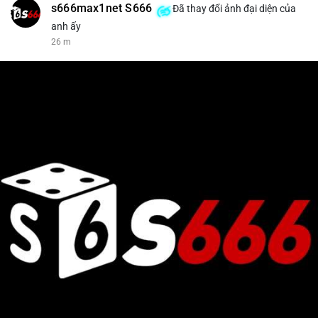
s666max1net S666
Đã thay đổi ảnh đại diện của
anh ấy
26 m