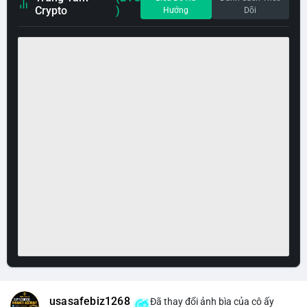
Crypto
)
Hướng
Dõi
usasafebiz1268
Đã thay đổi ảnh bìa của cô ấy