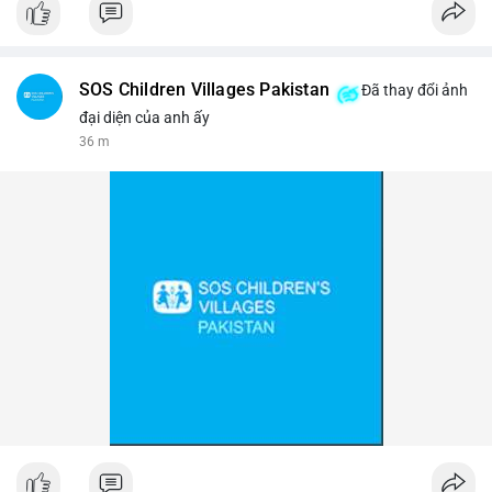
#binancesquare
#cryptonews
#btc
$btc
SOS Children Villages Pakistan
Đã thay đổi ảnh
#vlikevn
#titanbot
đại diện của anh ấy
36 m
📰 Nguồn: Cointelegraph