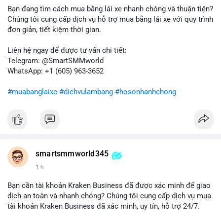
bán ngắn hạn có thể xuất hiện, gây biến động giá. Ngược lại,
Bạn đang tìm cách mua bằng lái xe nhanh chóng và thuận tiện?
nếu chuyển sang ví lạnh, tín hiệu này cho thấy niềm tin nắm giữ
Chúng tôi cung cấp dịch vụ hỗ trợ mua bằng lái xe với quy trình
của nhà đầu tư lớn vẫn còn vững chắc.
đơn giản, tiết kiệm thời gian.
Lời khuyên cho nhà đầu tư nhỏ lẻ: Theo dõi sát các giao dịch
Liên hệ ngay để được tư vấn chi tiết:
tiếp theo từ địa chỉ này để xác định điểm đến của dòng tiền.
Telegram: @SmartSMMworld
Tránh hành động theo cảm xúc; hãy dựa trên dữ liệu xác nhận
WhatsApp: +1 (605) 963-3652
và quản lý rủi ro chặt chẽ trong bối cảnh biến động có thể gia
tăng.
#muabanglaixe
#dichvulambang
#hosonhanhchong
#87917btc
#572kusd
#vilanh
#tichluydaihan
#btcmempool
smartsmmworld345
1 h
Bạn cần tài khoản Kraken Business đã được xác minh để giao
dịch an toàn và nhanh chóng? Chúng tôi cung cấp dịch vụ mua
tài khoản Kraken Business đã xác minh, uy tín, hỗ trợ 24/7.