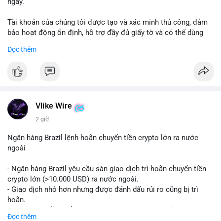
ngày.
Tài khoản của chúng tôi được tạo và xác minh thủ công, đảm
bảo hoạt động ổn định, hỗ trợ đầy đủ giấy tờ và có thể dùng
ngay cho doanh nghiệp của bạn.
Đọc thêm
Liên hệ ngay để được tư vấn và hỗ trợ nhanh nhất:
Telegram: @SmartSMMworld
WhatsApp: +1 (605) 963-3652
#buyverifiedstripeaccounts
#stripeaccounts
#paymentgateway
Vlike Wire
2 giờ
Ngân hàng Brazil lệnh hoãn chuyển tiền crypto lớn ra nước
ngoài
- Ngân hàng Brazil yêu cầu sàn giao dịch trì hoãn chuyển tiền
crypto lớn (>10.000 USD) ra nước ngoài.
- Giao dịch nhỏ hơn nhưng được đánh dấu rủi ro cũng bị trì
hoãn.
- Quy định nhằm kiểm soát dòng tiền, ngăn chặn rửa tiền.
Đọc thêm