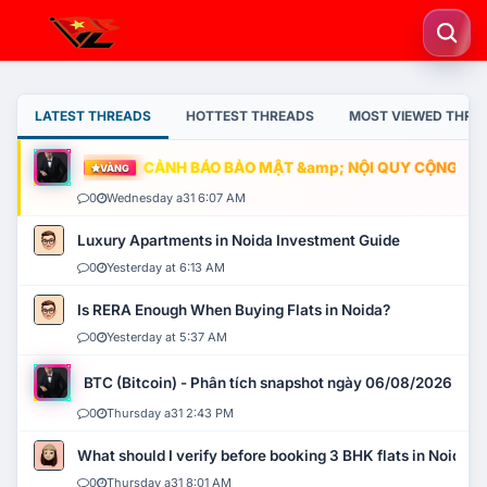
LATEST THREADS
HOTTEST THREADS
MOST VIEWED THRE
CẢNH BÁO BẢO MẬT &amp; NỘI QUY CỘNG ĐỒNG
VÀNG
0
Wednesday a31 6:07 AM
Luxury Apartments in Noida Investment Guide
0
Yesterday at 6:13 AM
Is RERA Enough When Buying Flats in Noida?
0
Yesterday at 5:37 AM
BTC (Bitcoin) - Phân tích snapshot ngày 06/08/2026
0
Thursday a31 2:43 PM
What should I verify before booking 3 BHK flats in Noida?
0
Thursday a31 8:01 AM