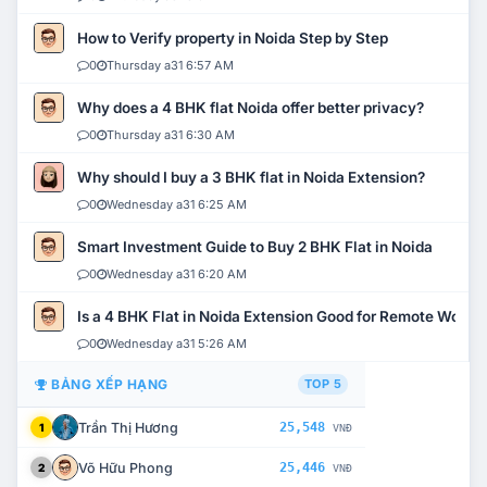
How to Verify property in Noida Step by Step
0
Thursday a31 6:57 AM
Why does a 4 BHK flat Noida offer better privacy?
0
Thursday a31 6:30 AM
Why should I buy a 3 BHK flat in Noida Extension?
0
Wednesday a31 6:25 AM
Smart Investment Guide to Buy 2 BHK Flat in Noida
0
Wednesday a31 6:20 AM
Is a 4 BHK Flat in Noida Extension Good for Remote Work?
0
Wednesday a31 5:26 AM
BẢNG XẾP HẠNG
TOP 5
Trần Thị Hương
25,548
1
VNĐ
Võ Hữu Phong
25,446
2
VNĐ