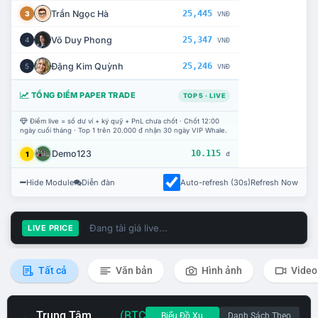
Trần Ngọc Hà
25,445
3
VNĐ
Võ Duy Phong
25,347
4
VNĐ
Đặng Kim Quỳnh
25,246
5
VNĐ
TỔNG ĐIỂM PAPER TRADE
TOP 5 · LIVE
Điểm live = số dư ví + ký quỹ + PnL chưa chốt · Chốt 12:00
ngày cuối tháng · Top 1 trên 20.000 đ nhận 30 ngày VIP Whale.
Demo123
10.115
1
đ
Hide Module
Diễn đàn
Auto-refresh (30s)
Refresh Now
Đang tải giá live...
LIVE PRICE
Tất cả
Văn bản
Hình ảnh
Video
Trung Tâm
(BTC
Biểu Đồ Xu
Danh Sách Theo