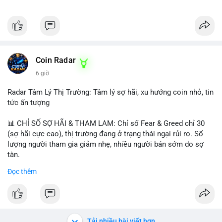
Coin Radar
6 giờ
Radar Tâm Lý Thị Trường: Tâm lý sợ hãi, xu hướng coin nhỏ, tin
tức ấn tượng
📊 CHỈ SỐ SỢ HÃI & THAM LAM: Chỉ số Fear & Greed chỉ 30
(sợ hãi cực cao), thị trường đang ở trạng thái ngại rủi ro. Số
lượng người tham gia giảm nhẹ, nhiều người bán sớm do sợ
tàn.
Đọc thêm
📈 XU HƯỚNG TÌM KIẾM & THẢO LUẬN: Biconomy (BICO),
Pudgy Penguins (PENGU), Bitcoin SV (BSV) và Kaspa (KAS) là
coin được tìm kiếm nhiều nhất. Chủ đề NFT (Pudgy Penguins),
AI (Hyperliquid) và ổn định (BSV) nổi bật.
Tải nhiều bài viết hơn