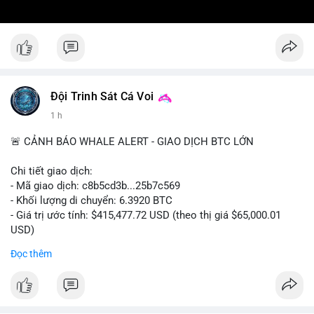
Đội Trinh Sát Cá Voi
1 h
🚨 CẢNH BÁO WHALE ALERT - GIAO DỊCH BTC LỚN
Chi tiết giao dịch:
- Mã giao dịch: c8b5cd3b...25b7c569
- Khối lượng di chuyển: 6.3920 BTC
- Giá trị ước tính: $415,477.72 USD (theo thị giá $65,000.01
USD)
- Thời gian: 11:19:49 2026-08-08 UTC
Đọc thêm
Nhận định phân tích: Giao dịch 6.3920 BTC trị giá hơn 415
nghìn USD được xác nhận trong mempool, mức chuyển động
trung bình lớn, chưa đủ tạo áp lực bán trực tiếp nhưng phản