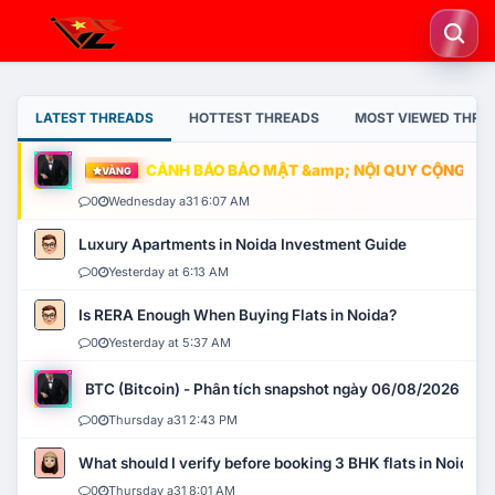
LATEST THREADS
HOTTEST THREADS
MOST VIEWED THRE
CẢNH BÁO BẢO MẬT &amp; NỘI QUY CỘNG ĐỒNG
VÀNG
0
Wednesday a31 6:07 AM
Luxury Apartments in Noida Investment Guide
0
Yesterday at 6:13 AM
Is RERA Enough When Buying Flats in Noida?
0
Yesterday at 5:37 AM
BTC (Bitcoin) - Phân tích snapshot ngày 06/08/2026
0
Thursday a31 2:43 PM
What should I verify before booking 3 BHK flats in Noida?
0
Thursday a31 8:01 AM