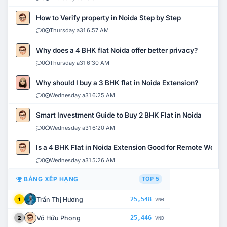
How to Verify property in Noida Step by Step
0
Thursday a31 6:57 AM
Why does a 4 BHK flat Noida offer better privacy?
0
Thursday a31 6:30 AM
Why should I buy a 3 BHK flat in Noida Extension?
0
Wednesday a31 6:25 AM
Smart Investment Guide to Buy 2 BHK Flat in Noida
0
Wednesday a31 6:20 AM
Is a 4 BHK Flat in Noida Extension Good for Remote Work?
0
Wednesday a31 5:26 AM
BẢNG XẾP HẠNG
TOP 5
Trần Thị Hương
25,548
1
VNĐ
Võ Hữu Phong
25,446
2
VNĐ