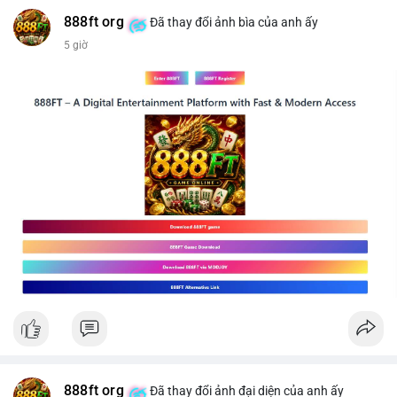
#mucgia64963
#vlikevn
#titanbot
888ft org
Đã thay đổi ảnh bìa của anh ấy
5 giờ
📰 Nguồn: CoinDesk
888ft org
Đã thay đổi ảnh đại diện của anh ấy