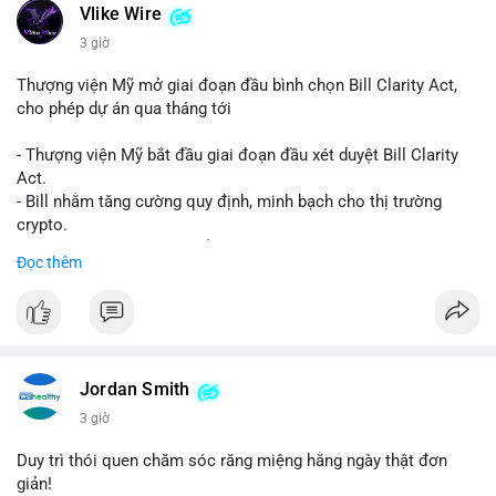
Vlike Wire
3 giờ
Thượng viện Mỹ mở giai đoạn đầu bình chọn Bill Clarity Act,
cho phép dự án qua tháng tới
- Thượng viện Mỹ bắt đầu giai đoạn đầu xét duyệt Bill Clarity
Act.
- Bill nhằm tăng cường quy định, minh bạch cho thị trường
crypto.
- Đạt 60 phiếu cần thiết để tiến tới tháng tới.
Đọc thêm
- Bill có thể ảnh hưởng pháp lý, hoạt động của các đồng tiền kỹ
thuật số.
#binancesquare
#cryptonews
#regulation
#ussenate
#clarityact
Jordan Smith
$btc $eth
3 giờ
#vlikevn
#titanbot
Duy trì thói quen chăm sóc răng miệng hằng ngày thật đơn
giản!