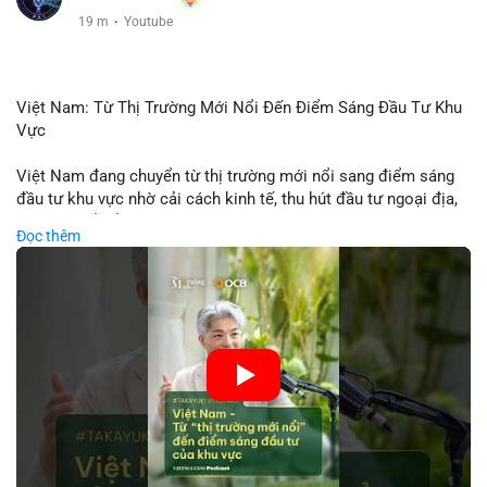
19 m
·
Youtube
Việt Nam: Từ Thị Trường Mới Nổi Đến Điểm Sáng Đầu Tư Khu
Vực
Việt Nam đang chuyển từ thị trường mới nổi sang điểm sáng
đầu tư khu vực nhờ cải cách kinh tế, thu hút đầu tư ngoại địa,
và phát triển ẩm thực, du lịch. Biến động thị trường này tạo cơ
Đọc thêm
hội cho nhà đầu tư lặp lại mô hình thành công của các quốc
gia đang phát triển. Nền tảng crypto tại Việt Nam cũng tăng
trưởng nhờ chính sách ổn định và sự quan tâm từ nhà đầu tư
toàn cầu.
🎥 Xem video trực tiếp tại:
Nguồn: VIETSUCCESS