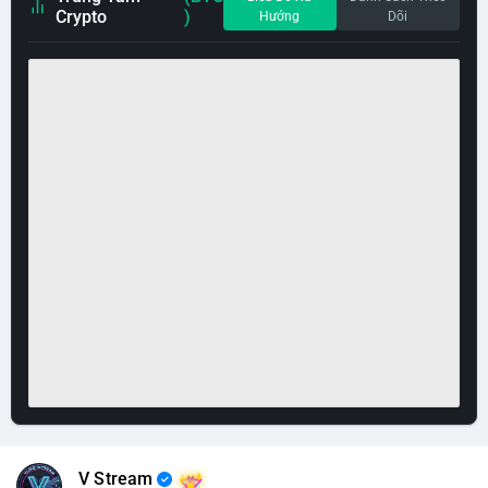
Crypto
)
Hướng
Dõi
V Stream