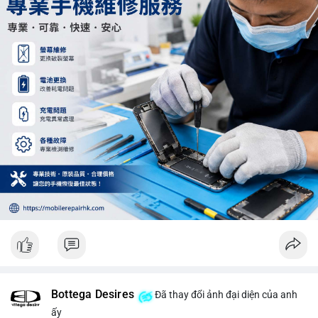
Khối lượng 12.29 BTC chưa đủ tạo áp lực bán lớn, không cần
hoảng loạn. Theo dõi sát dòng tiền đổ vào sàn giao dịch tập
trung trong 24 giờ tới.
#12dot29btc
#vilanh
#tichluydaihan
#phienau
#btcmempool
Bottega Desires
Đã thay đổi ảnh đại diện của anh
ấy