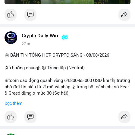
Crypto Daily Wire
27 m
📰 BẢN TIN TỔNG HỢP CRYPTO SÁNG - 08/08/2026
[Xu hướng chung]: 🟡 Trung lập (Neutral)
Bitcoin dao động quanh vùng 64.800-65.000 USD khi thị trường
chờ đợi tín hiệu từ vĩ mô và pháp lý, trong bối cảnh chỉ số Fear
& Greed dừng ở mức 30 (Sợ hãi).
Đọc thêm
- Thị trường & Giá cả: Chuỗi giao dịch cá voi BTC diễn ra dày
đặc, đáng chú ý nhất là lệnh chuyển 289,92 BTC trị giá 18,83
triệu USD lúc 08:19 UTC và 61,37 BTC (gần 4 triệu USD) lúc
06:19 UTC. Các lệnh này chủ yếu là tái phân bổ tài sản, chưa
tạo áp lực bán trực tiếp lên sàn.