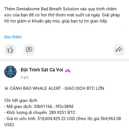
📰 Nguồn: CoinDesk
Thêm Dentabiome Bad Breath Solution vào quy trình chăm
sóc của bạn để có hơi thở thơm mát suốt cả ngày. Giải pháp
hỗ trợ giảm vi khuẩn gây mùi, giúp bạn tự tin giao tiếp.
Bắt đầu ngay hôm nay với bước chăm sóc nhỏ nhưng hiệu quả
Đọc thêm
lớn cho nụ cười khỏe mạnh.
#dentabiome
#badbreathsolution
#hoithothommat
#chamsocrangmieng
#suckhoerangmieng
#nucuoitutin
Đội Trinh Sát Cá Voi
4 giờ
🚨 CẢNH BÁO WHALE ALERT - GIAO DỊCH BTC LỚN
Chi tiết giao dịch:
- Mã giao dịch: 33b91166...9f2c389d
- Khối lượng di chuyển: 289.9251 BTC
- Giá trị ước tính: $18,834,429.22 USD (theo thị giá $64,963.08
USD)