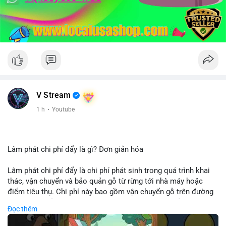
V Stream
1 h
·
Youtube
Lâm phát chi phí đẩy là gì? Đơn giản hóa
Lâm phát chi phí đẩy là chi phí phát sinh trong quá trình khai
thác, vận chuyển và bảo quản gỗ từ rừng tới nhà máy hoặc
điểm tiêu thụ. Chi phí này bao gồm vận chuyển gỗ trên đường
bộ, đường thủy hoặc đường ray, phụ thuộc vào khoảng cách và
Đọc thêm
điều kiện địa hình. Việc hiểu rõ chi phí đẩy giúp doanh nghiệp
lâm nghiệp tối ưu hoá chuỗi cung ứng và kiểm soát lợi nhuận.