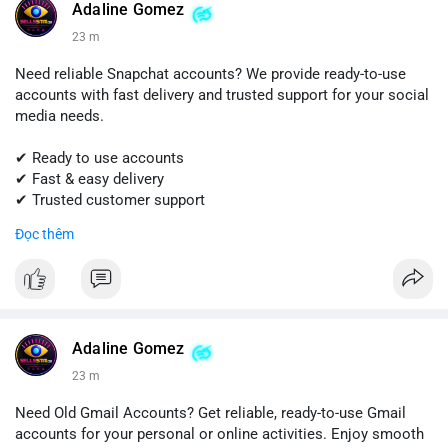
#sellssmm
Adaline Gomez
23 m
Need reliable Snapchat accounts? We provide ready-to-use
accounts with fast delivery and trusted support for your social
media needs.
✔ Ready to use accounts
✔ Fast & easy delivery
✔ Trusted customer support
Đọc thêm
📱 WhatsApp: +1 (681) 549-2683
💬 Telegram: @SellsSMM
#snapchat
#snapchataccount
#buysnapchataccounts
#socialmediamarketing
#digitalsolutions
#sellssmm
Adaline Gomez
23 m
Need Old Gmail Accounts? Get reliable, ready-to-use Gmail
accounts for your personal or online activities. Enjoy smooth