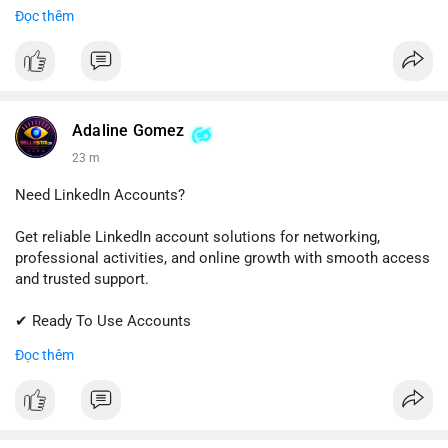
✔ Quick & Easy Delivery
Đọc thêm
✔ Trusted Customer Support
Contact us now to get started!
📱 WhatsApp: +1 (681) 549-2683
💬 Telegram: @SellsSMM
Adaline Gomez
23 m
#github
#githubaccount
#developers
#techsolutions
#sellssmm
Need LinkedIn Accounts?
Get reliable LinkedIn account solutions for networking,
professional activities, and online growth with smooth access
and trusted support.
✔ Ready To Use Accounts
✔ Fast & Easy Delivery
Đọc thêm
✔ Professional Customer Support
📱 WhatsApp: +1 (681) 549-2683
💬 Telegram: @SellsSMM