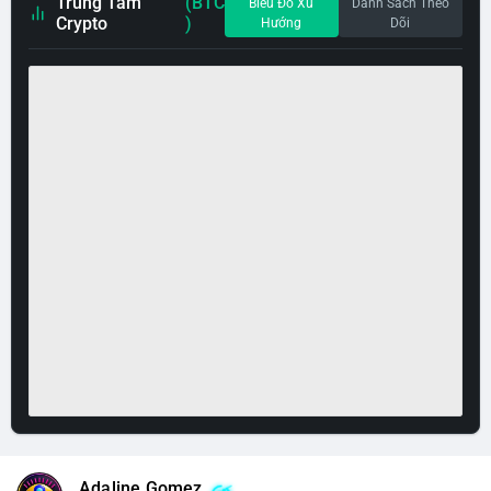
Trung Tâm
(BTC
Biểu Đồ Xu
Danh Sách Theo
Crypto
)
Hướng
Dõi
Adaline Gomez