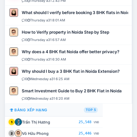
0
Thursday a31 2:43 PM
What should I verify before booking 3 BHK flats in Noida?
0
Thursday a31 8:01 AM
How to Verify property in Noida Step by Step
0
Thursday a31 6:57 AM
Why does a 4 BHK flat Noida offer better privacy?
0
Thursday a31 6:30 AM
Why should I buy a 3 BHK flat in Noida Extension?
0
Wednesday a31 6:25 AM
Smart Investment Guide to Buy 2 BHK Flat in Noida
0
Wednesday a31 6:20 AM
BẢNG XẾP HẠNG
TOP 5
Trần Thị Hương
25,548
1
VNĐ
Võ Hữu Phong
25,446
2
VNĐ