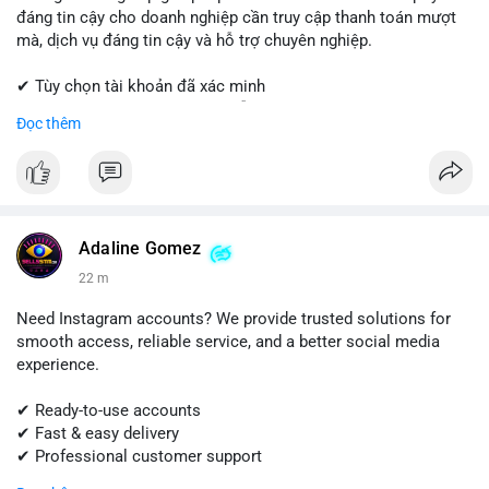
đáng tin cậy cho doanh nghiệp cần truy cập thanh toán mượt
mà, dịch vụ đáng tin cậy và hỗ trợ chuyên nghiệp.
✔ Tùy chọn tài khoản đã xác minh
✔ Giao hàng nhanh chóng và dễ dàng
Đọc thêm
✔ Hỗ trợ khách hàng đáng tin cậy
Liên hệ ngay:
📱 WhatsApp: +1 (681) 549-2683
💬 Telegram: @SellsSMM
Adaline Gomez
#shopify
#shopifypayment
#ecommerce
#onlinebusiness
22 m
#sellssmm
Need Instagram accounts? We provide trusted solutions for
smooth access, reliable service, and a better social media
experience.
✔ Ready-to-use accounts
✔ Fast & easy delivery
✔ Professional customer support