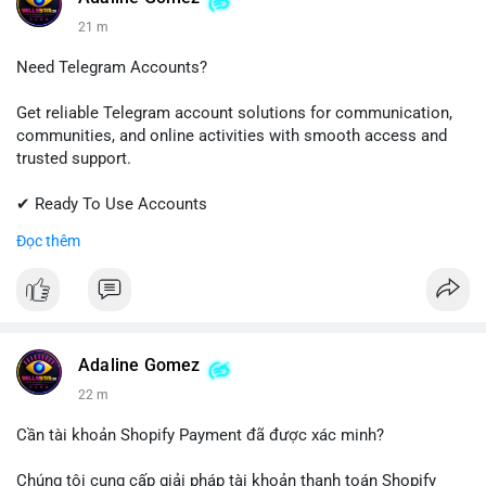
21 m
Need Telegram Accounts?
Get reliable Telegram account solutions for communication,
communities, and online activities with smooth access and
trusted support.
✔ Ready To Use Accounts
✔ Quick & Easy Delivery
Đọc thêm
✔ Professional Customer Support
📱 WhatsApp: +1 (681) 549-2683
💬 Telegram: @SellsSMM
#telegram
#telegramaccount
#socialmedia
#digitalsolutions
Adaline Gomez
#sellssmm
22 m
Cần tài khoản Shopify Payment đã được xác minh?
Chúng tôi cung cấp giải pháp tài khoản thanh toán Shopify