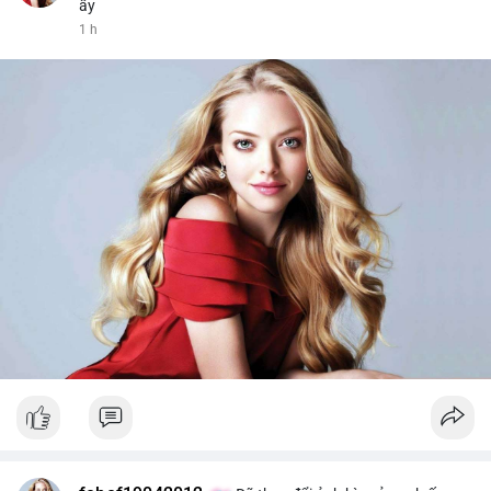
ấy
1 h