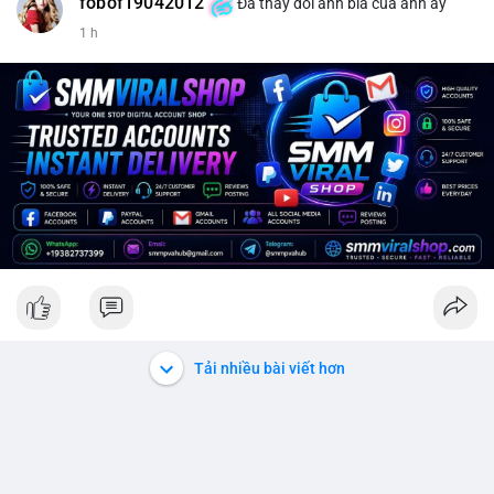
fobof19042012
Đã thay đổi ảnh bìa của anh ấy
1 h
Tải nhiều bài viết hơn