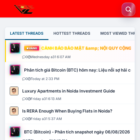
LATEST THREADS
HOTTEST THREADS
MOST VIEWED THRE
CẢNH BÁO BẢO MẬT &amp; NỘI QUY CỘNG ĐỒNG
VÀNG
0
Wednesday a31 6:07 AM
Phân tích giá Bitcoin (BTC) hôm nay: Liệu nỗi sợ hãi có mở 
0
Today at 2:33 PM
Luxury Apartments in Noida Investment Guide
0
Friday a31 6:13 AM
Is RERA Enough When Buying Flats in Noida?
0
Friday a31 5:37 AM
BTC (Bitcoin) - Phân tích snapshot ngày 06/08/2026