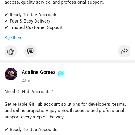
access, quality service, and professional support.
✔ Ready To Use Accounts
✔ Fast & Easy Delivery
✔ Trusted Customer Support
Đọc thêm
📱 WhatsApp: +1 (681) 549-2683
💬 Telegram: @SellsSMM
#gmail
#googleaccount
#emailsolutions
#digitalservices
#sellssmm
Adaline Gomez
23 m
Need GitHub Accounts?
Get reliable GitHub account solutions for developers, teams,
and online projects. Enjoy smooth access and professional
support every step of the way.
✔ Ready To Use Accounts