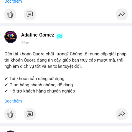
Đọc thêm
Get started today! Contact us for more details.
📱 WhatsApp: +1 (681) 549-2683
💬 Telegram: @SellsSMM
#instagram
#instagramaccount
#socialmedia
Adaline Gomez
#digitalsolutions
#sellssmm
22 m
Cần tài khoản Quora chất lượng? Chúng tôi cung cấp giải pháp
tài khoản Quora đáng tin cậy, giúp bạn truy cập mượt mà, trải
nghiệm dịch vụ tốt và an toàn tuyệt đối.
✔ Tài khoản sẵn sàng sử dụng
✔ Giao hàng nhanh chóng, dễ dàng
✔ Hỗ trợ khách hàng chuyên nghiệp
Đọc thêm
Liên hệ ngay để được tư vấn và đặt hàng:
📱 WhatsApp: +1 (681) 549-2683
💬 Telegram: @SellsSMM
#quora
#quoraaccount
#socialmediatools
#digitalsolutions