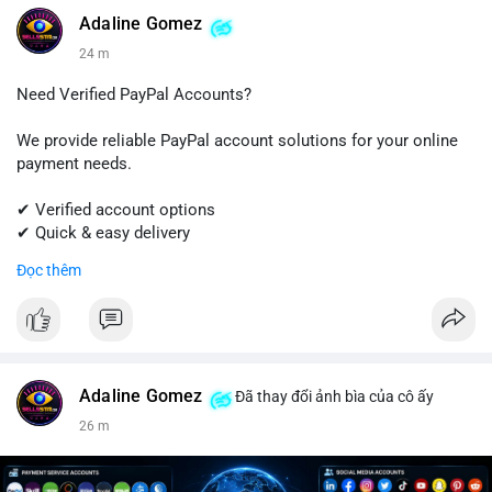
#linkedin
#linkedinaccount
#professionalnetwork
Adaline Gomez
#digitalsolutions
#sellssmm
24 m
Need Verified PayPal Accounts?
We provide reliable PayPal account solutions for your online
payment needs.
✔ Verified account options
✔ Quick & easy delivery
✔ Trusted customer support
Đọc thêm
Get started today with professional support.
📱 WhatsApp: +1 (681) 549-2683
💬 Telegram: @SellsSMM
Adaline Gomez
Đã thay đổi ảnh bìa của cô ấy
#paypal
#paypalaccount
#onlinepayments
#digitalsolutions
26 m
#sellssmm