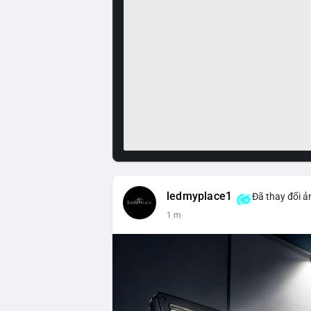
ledmyplace1
Đã thay đổi ả
1 m