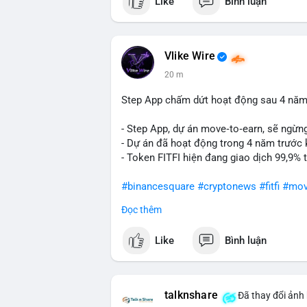
Like
Bình luận
nhiên, việc di chuyển một lượng BTC tập 
khởi đầu cho chiến dịch gom hàng hoặc 
nhận chuyển vào ví lạnh, khả năng cao cá
thông. Ngược lại, nếu dòng tiền đổ về ví 
Vlike Wire
lời ngắn hạn.
20 m
Lời khuyên cho nhà đầu tư nhỏ lẻ: Theo d
Step App chấm dứt hoạt động sau 4 năm
rút khỏi sàn với tần suất tăng, đó là tín
động theo cảm xúc, ưu tiên quản trị rủi r
- Step App, dự án move‑to‑earn, sẽ ngừn
- Dự án đã hoạt động trong 4 năm trước 
#9dot608btc
#619kusd
#vilanh
#dichuye
- Token FITFI hiện đang giao dịch 99,9%
#binancesquare
#cryptonews
#fitfi
#mov
Đọc thêm
$fitfi
Like
Bình luận
#vlikevn
#titanbot
📰 Nguồn: Cointelegraph
talknshare
Đã thay đổi ảnh 