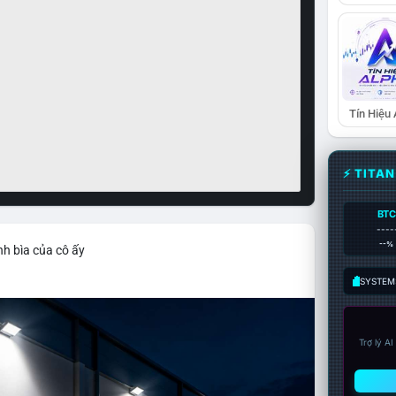
Tín Hiệu
⚡ TITA
BTC
----
--%
nh bìa của cô ấy
SYSTEM:
Trợ lý A