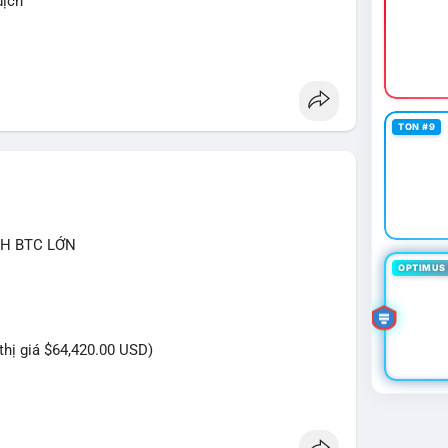
dịch
ketanalysis
TON #9
CH BTC LỚN
OPTIMUS 
 thị giá $64,420.00 USD)
ựa trên giao dịch này: Khối lượng 9.608 BTC, tương
 gây áp lực bán trực tiếp lên sàn giao dịch. Tuy