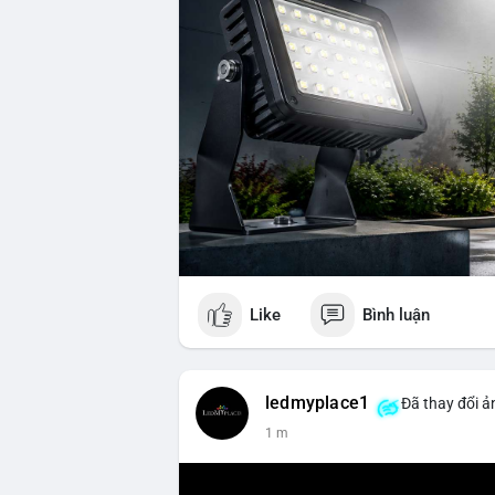
Like
Bình luận
ledmyplace1
Đã thay đổi ản
1 m