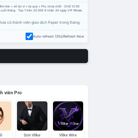
ểm live = số dư ví + ký quỹ + PnL chưa chốt · Chốt 12:00
 cuối tháng · Top 1 trên 20.000 đ nhận 30 ngày VIP Whale.
hưa có thành viên giao dịch Paper trong tháng.
Auto-refresh (30s)
Refresh Now
h viên Pro
Hồ
Sơn Vlike
Vlike Wire