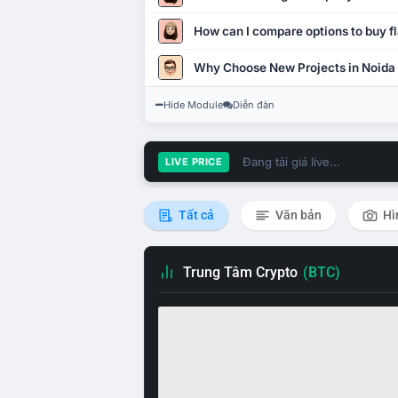
How can I compare options to buy fl
Why Choose New Projects in Noida
Hide Module
Diễn đàn
Đang tải giá live...
LIVE PRICE
Tất cả
Văn bản
Hì
Trung Tâm Crypto
(BTC)