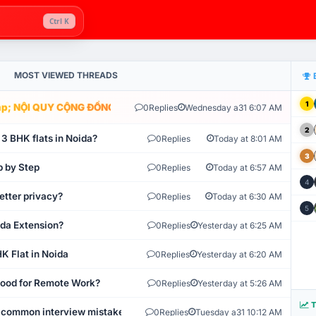
Ctrl K
MOST VIEWED THREADS
1
; NỘI QUY CỘNG ĐỒNG VLIKE.VN: HỆ THỐNG GIÁM SÁT TỰ ĐỘNG V
0
Replies
Wednesday a31 6:07 AM
2
 3 BHK flats in Noida?
0
Replies
Today at 8:01 AM
3
p by Step
0
Replies
Today at 6:57 AM
4
etter privacy?
0
Replies
Today at 6:30 AM
5
ida Extension?
0
Replies
Yesterday at 6:25 AM
K Flat in Noida
0
Replies
Yesterday at 6:20 AM
 Good for Remote Work?
0
Replies
Yesterday at 5:26 AM
T
 common interview mistakes?
0
Replies
Tuesday a31 10:12 AM