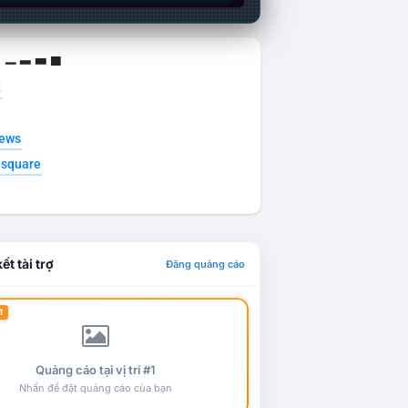
g ▁ ▂ ▃ ▄
t
news
esquare
ết tài trợ
Đăng quảng cáo
1
Quảng cáo tại vị trí #1
Nhấn để đặt quảng cáo của bạn