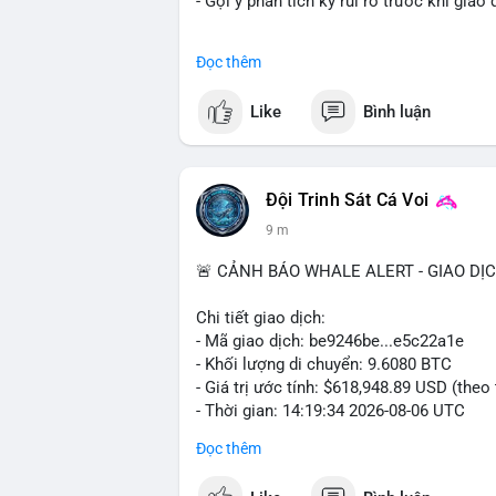
- Gợi ý phân tích kỹ rủi ro trước khi giao 
#binancesquare
#cryptonews
#btc
#mar
Đọc thêm
$btc
Like
Bình luận
#vlikevn
#titanbot
📰 Nguồn: CoinDesk
Đội Trinh Sát Cá Voi
9 m
🚨 CẢNH BÁO WHALE ALERT - GIAO DỊ
Chi tiết giao dịch:
- Mã giao dịch: be9246be...e5c22a1e
- Khối lượng di chuyển: 9.6080 BTC
- Giá trị ước tính: $618,948.89 USD (theo
- Thời gian: 14:19:34 2026-08-06 UTC
Đọc thêm
Nhận định phân tích hành vi của Cá voi d
đương gần 619 nghìn USD, chưa quá lớn để