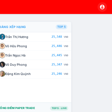
BẢNG XẾP HẠNG
TOP 5
Trần Thị Hương
25,548
VNĐ
À CHẾ TÀI XỬ LÝ VI PHẠM
Võ Hữu Phong
25,446
VNĐ
Trần Ngọc Hà
25,445
VNĐ
Võ Duy Phong
25,347
VNĐ
Đặng Kim Quỳnh
25,246
VNĐ
ỔNG ĐIỂM PAPER TRADE
TOP 5 · LIVE