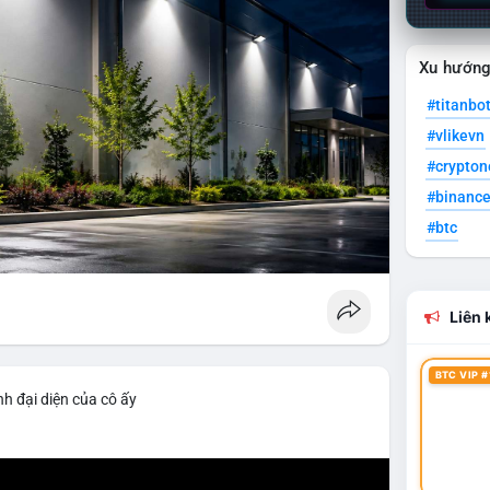
Xu hướn
#titanbo
#vlikevn
#crypto
#binanc
#btc
Liên k
BTC VIP #
h đại diện của cô ấy