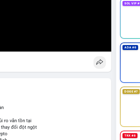
SOL VIP #
ADA #6
DOGE #7
àn
i ro vẫn tồn tại
ể thay đổi đột ngột
ypto
TRX #8