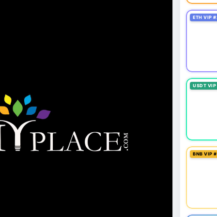
ETH VIP #
USDT VIP
BNB VIP 