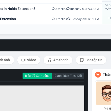
Đi
at in Noida Extension?
0
Replies
Tuesday a31 6:30 AM
ngày
C
 Extension
0
Replies
Tuesday a31 6:01 AM
nh ảnh
Video
Âm thanh
Các tập tin
Thàn
Biểu Đồ Xu Hướng
Danh Sách Theo Dõi
Phí 