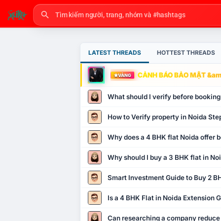
LATEST THREADS
HOTTEST THREADS
CẢNH BÁO BẢO MẬT &amp
VÀNG
What should I verify before booking
How to Verify property in Noida Ste
Why does a 4 BHK flat Noida offer b
Why should I buy a 3 BHK flat in No
Smart Investment Guide to Buy 2 BH
Is a 4 BHK Flat in Noida Extension
Can researching a company reduce