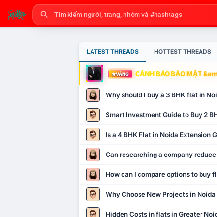
LATEST THREADS
HOTTEST THREADS
CẢNH BÁO BẢO MẬT &amp
VÀNG
Why should I buy a 3 BHK flat in No
Smart Investment Guide to Buy 2 BH
Is a 4 BHK Flat in Noida Extension
Can researching a company reduce
How can I compare options to buy fl
Why Choose New Projects in Noida
Hidden Costs in flats in Greater No