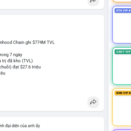
ETH VIP #
inhood Chain ghi $774M TVL
USDT VIP
rong 7 ngày
 trị đã kho (TVL)
huỗi) đạt $27.6 triệu
iệu
#btc
#eth
#web3
BNB VIP 
nh đại diện của anh ấy