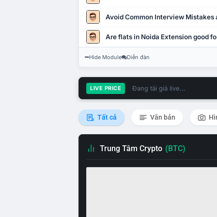
Avoid Common Interview Mistakes 
Are flats in Noida Extension good fo
Hide Module
Diễn đàn
Đang tải giá live...
LIVE PRICE
Tất cả
Văn bản
Hì
Trung Tâm Crypto
(BTC)