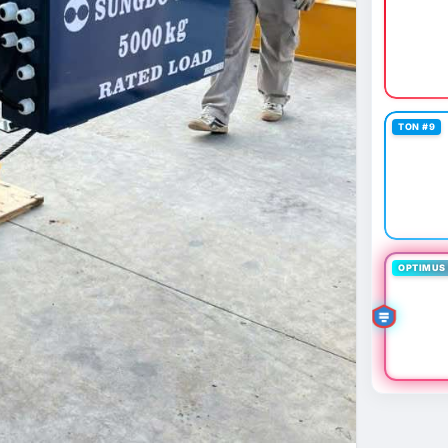
TON #9
OPTIMUS 