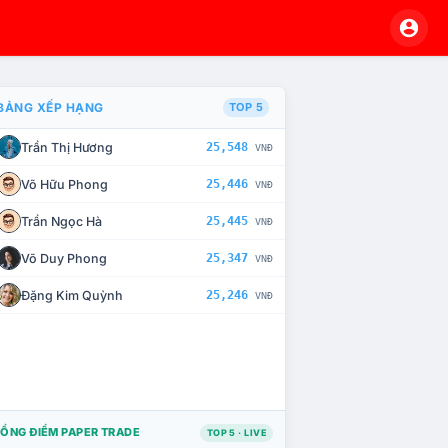
BẢNG XẾP HẠNG
TOP 5
Trần Thị Hương
25,548
VNĐ
À CHẾ TÀI XỬ LÝ VI PHẠM
Võ Hữu Phong
25,446
VNĐ
Trần Ngọc Hà
25,445
VNĐ
Võ Duy Phong
25,347
VNĐ
Đặng Kim Quỳnh
25,246
VNĐ
ỔNG ĐIỂM PAPER TRADE
TOP 5 · LIVE