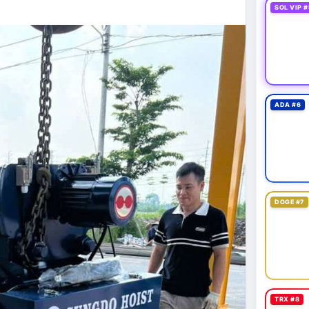
SOL VIP #
ADA #6
DOGE #7
TRX #8