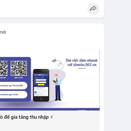
 mới
 xò để gia tăng thu nhập ⚡