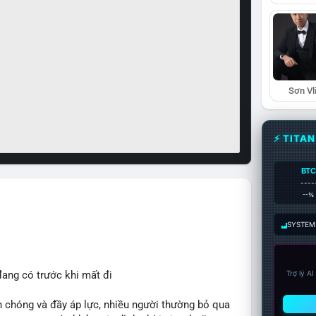
Sơn Vl
⚡ TITA
BTC
----
--%
SYSTEM:
đang có trước khi mất đi
Trợ lý A
 chóng và đầy áp lực, nhiều người thường bỏ qua