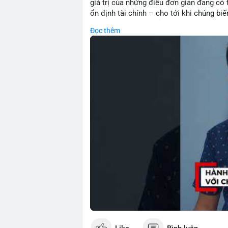
giá trị của những điều đơn giản đang có t
ổn định tài chính – cho tới khi chúng b
về tầm quan trọng của sự biết ơn và hiện
Đọc thêm
quyết định đầu tư: thay vì chạy theo lợ
thông minh biết trân trọng và bảo toàn tà
kiên nhẫn và kỷ luật.
🎥 Xem video trực tiếp tại:
Nguồn: Đồng Tâm