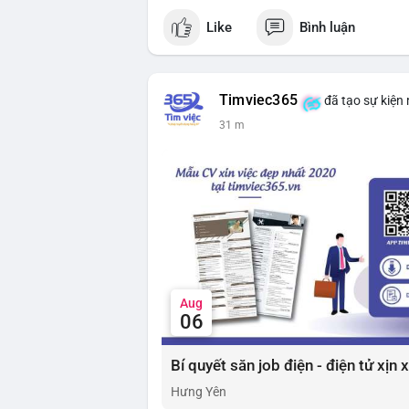
Like
Bình luận
Timviec365
đã tạo sự kiện
31 m
Aug
06
Bí quyết săn job điện - điện tử xịn
Hưng Yên