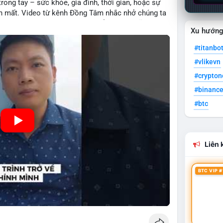
rong tay – sức khỏe, gia đình, thời gian, hoặc sự
iến mất. Video từ kênh Đồng Tâm nhắc nhở chúng ta
 tại, một bài học sâu sắc có thể áp dụng cũng vào
Xu hướn
i nhuận ngắn hạn hoặc xu hướng bùng nổ, nhà đầu tư
i sản hiện có, tránh rủi ro không cần thiết qua sự
#titanbo
#vlikevn
#crypto
#binanc
#btc
Liên k
BTC VIP #