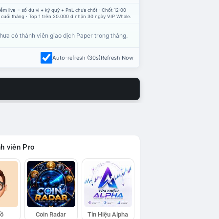
ểm live = số dư ví + ký quỹ + PnL chưa chốt · Chốt 12:00
 cuối tháng · Top 1 trên 20.000 đ nhận 30 ngày VIP Whale.
hưa có thành viên giao dịch Paper trong tháng.
Auto-refresh (30s)
Refresh Now
h viên Pro
Hồ
Coin Radar
Tín Hiệu Alpha