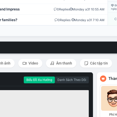
Đi
and Impress
0
Replies
Monday a31 10:55 AM
ngày
C
r families?
0
Replies
Monday a31 7:10 AM
nh ảnh
Video
Âm thanh
Các tập tin
Thàn
Biểu Đồ Xu Hướng
Danh Sách Theo Dõi
Phí 