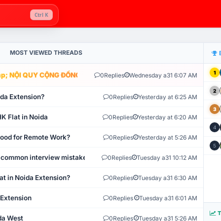
Ctrl K
MOST VIEWED THREADS
1
; NỘI QUY CỘNG ĐỒNG VLIKE.VN: HỆ THỐNG GIÁM SÁT TỰ ĐỘNG V
0
Replies
Wednesday a31 6:07 AM
2
ida Extension?
0
Replies
Yesterday at 6:25 AM
3
K Flat in Noida
0
Replies
Yesterday at 6:20 AM
4
 Good for Remote Work?
0
Replies
Yesterday at 5:26 AM
5
 common interview mistakes?
0
Replies
Tuesday a31 10:12 AM
at in Noida Extension?
0
Replies
Tuesday a31 6:30 AM
 Extension
0
Replies
Tuesday a31 6:01 AM
T
ida West
0
Replies
Tuesday a31 5:26 AM