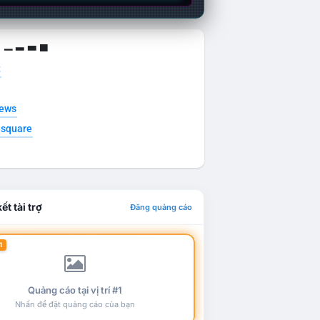
g ▁ ▂ ▃ ▄
t
news
esquare
ết tài trợ
Đăng quảng cáo
1
Quảng cáo tại vị trí #1
Nhấn để đặt quảng cáo của bạn