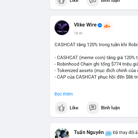
Like
Bình luận
Vlike Wire
16 m
CASHCAT tăng 120% trong tuần khi Rob
- CASHCAT (meme coin) tăng giá 120% t
- Robinhood Chain ghi tổng $774 triệu giá
- Tokenized assets (mục đích chính của c
- CAP của CASHCAT phục hồi đến $86 tr
#binancesquare
#cryptonews
#cashcat
Đọc thêm
$cashcat
Like
Bình luận
#vlikevn
#titanbot
📰 Nguồn: CoinDesk
Tuấn Nguyễn
Đã thay đổi ả