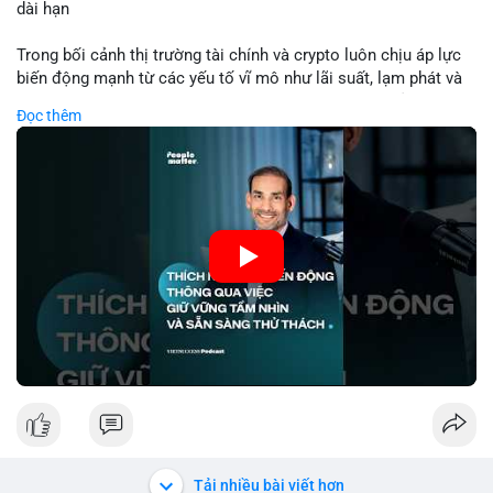
dài hạn
Lời khuyên: Nhà đầu tư nhỏ lẻ nên theo dõi thêm 2-3 giao dịch
tương tự trong 24 giờ tới để xác nhận xu hướng. Không nên
Trong bối cảnh thị trường tài chính và crypto luôn chịu áp lực
hành động vội vàng dựa trên một giao dịch đơn lẻ, hãy ưu tiên
biến động mạnh từ các yếu tố vĩ mô như lãi suất, lạm phát và
quản trị rủi ro và giữ kỷ luật với kế hoạch đầu tư đã đề ra.
chính sách tiền tệ, việc duy trì tầm nhìn chiến lược trở thành
Đọc thêm
chìa khóa để đầu tư viên vượt qua giai đoạn không chắc chắn.
#8dot3271btc
#giaodichlon
#vilanh
#tamlycavoi
Thay vì phản ứng cảm xúc với những dao động ngắn hạn, các
#mempoolbtc
nhà đầu tư thành công thường tập trung vào nguyên tắc cơ
bản, phân배 tài sản hợp lý và kiên持 theo kế hoạch đã định.
Điều này không chỉ giúp giảm rủi ro mà còn tạo điều kiện để
tận dụng cơ hội khi thị trường phục hồi.
🎥 Xem video trực tiếp tại:
Nguồn: VIETSUCCESS
Tải nhiều bài viết hơn