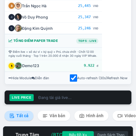
Trần Ngọc Hà
25,445
3
VNĐ
Võ Duy Phong
25,347
4
VNĐ
Đặng Kim Quỳnh
25,246
5
VNĐ
TỔNG ĐIỂM PAPER TRADE
TOP 5 · LIVE
Điểm live = số dư ví + ký quỹ + PnL chưa chốt · Chốt 12:00
ngày cuối tháng · Top 1 trên 20.000 đ nhận 30 ngày VIP Whale.
Demo123
9.922
1
đ
Hide Module
Diễn đàn
Auto-refresh (30s)
Refresh Now
Đang tải giá live...
LIVE PRICE
Tất cả
Văn bản
Hình ảnh
Video
Trung Tâm
(BTC
Biểu Đồ Xu
Danh Sách Theo