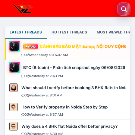
LATEST THREADS
HOTTEST THREADS
MOST VIEWED THRE
CẢNH BÁO BẢO MẬT &amp; NỘI QUY CỘNG ĐỒNG
VÀNG
0
Wednesday a31 6:07 AM
BTC (Bitcoin) - Phân tích snapshot ngày 06/08/2026
0
Yesterday at 2:43 PM
What should I verify before booking 3 BHK flats in Noida?
0
Yesterday at 8:01 AM
How to Verify property in Noida Step by Step
0
Yesterday at 6:57 AM
Why does a 4 BHK flat Noida offer better privacy?
0
Yesterday at 6:30 AM