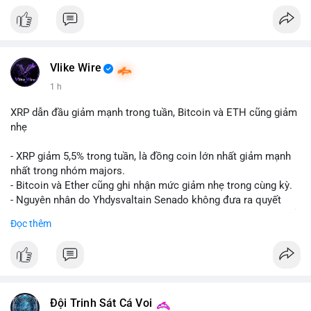
Vlike Wire
1 h
XRP dẫn đầu giảm mạnh trong tuần, Bitcoin và ETH cũng giảm
nhẹ
- XRP giảm 5,5% trong tuần, là đồng coin lớn nhất giảm mạnh
nhất trong nhóm majors.
- Bitcoin và Ether cũng ghi nhận mức giảm nhẹ trong cùng kỳ.
- Nguyên nhân do Yhdysvaltain Senado không đưa ra quyết
định về luật Clarity Act (luật cấu trúc thị trường) trước khi nghỉ
Đọc thêm
hè, đẩy việc thảo luận sang tháng 9.
- Việc trì hoãn pháp lý làm tăng sự không chắc chắn quanh
XRP và Ripple, ảnh hưởng đến tâm lý nhà đầu tư.
#binancesquare
#cryptonews
#xrp
#btc
#eth
#clarityact
#ripple
Đội Trinh Sát Cá Voi