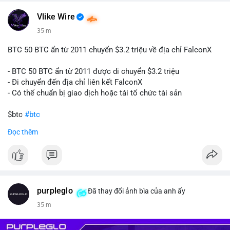
#160btc
#vilanh
#thanhkhoansan
#aplucban
#btcmempool
📰 Nguồn: Cointelegraph
Vlike Wire
35 m
BTC 50 BTC ẩn từ 2011 chuyển $3.2 triệu về địa chỉ FalconX
- BTC 50 BTC ẩn từ 2011 được di chuyển $3.2 triệu
- Đi chuyển đến địa chỉ liên kết FalconX
- Có thể chuẩn bị giao dịch hoặc tái tổ chức tài sản
$btc
#btc
Đọc thêm
#vlikevn
#titanbot
📰 Nguồn: CoinDesk
purpleglo
Đã thay đổi ảnh bìa của anh ấy
35 m