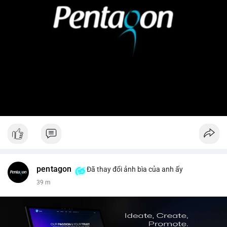
pentagon
Đã thay đổi ảnh bìa của anh ấy
39 m