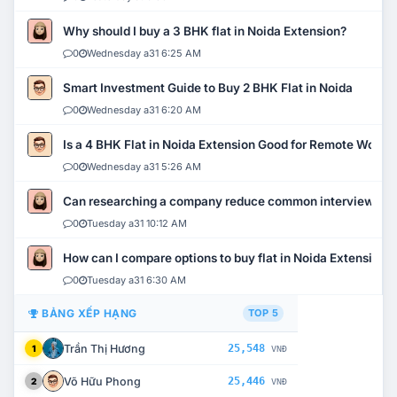
Why should I buy a 3 BHK flat in Noida Extension?
0
Wednesday a31 6:25 AM
Smart Investment Guide to Buy 2 BHK Flat in Noida
0
Wednesday a31 6:20 AM
Is a 4 BHK Flat in Noida Extension Good for Remote Work?
0
Wednesday a31 5:26 AM
Can researching a company reduce common interview mi
0
Tuesday a31 10:12 AM
How can I compare options to buy flat in Noida Extension?
0
Tuesday a31 6:30 AM
BẢNG XẾP HẠNG
TOP 5
Trần Thị Hương
25,548
1
VNĐ
Võ Hữu Phong
25,446
2
VNĐ