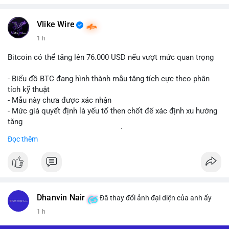
Vlike Wire
1 h
Bitcoin có thể tăng lên 76.000 USD nếu vượt mức quan trọng
- Biểu đồ BTC đang hình thành mẫu tăng tích cực theo phân
tích kỹ thuật
- Mẫu này chưa được xác nhận
- Mức giá quyết định là yếu tố then chốt để xác định xu hướng
tăng
- Nếu phá vỡ mức này, BTC có thể hướng tới 76.000 USD
Đọc thêm
#binancesquare
#cryptonews
#btc
$btc
#vlikevn
#titanbot
Dhanvin Nair
Đã thay đổi ảnh đại diện của anh ấy
1 h
📰 Nguồn: CoinDesk