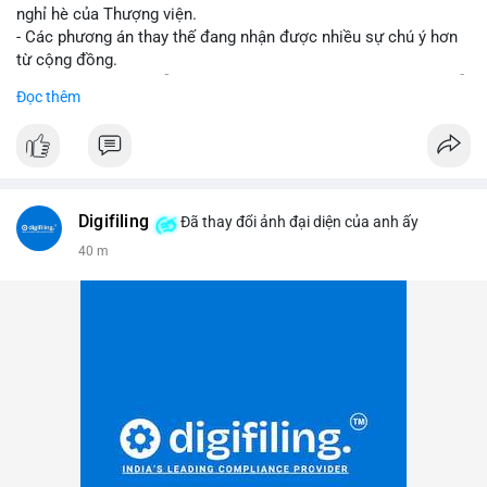
nghỉ hè của Thượng viện.
- Các phương án thay thế đang nhận được nhiều sự chú ý hơn
từ cộng đồng.
- Thị trường crypto vẫn tiếp tục vận động bất chấp sự chậm trễ
Đọc thêm
về pháp lý.
#binancesquare
#cryptonews
#regulation
#uspolitics
$btc $eth
Digifiling
Đã thay đổi ảnh đại diện của anh ấy
#vlikevn
#titanbot
40 m
📰 Nguồn: CoinDesk