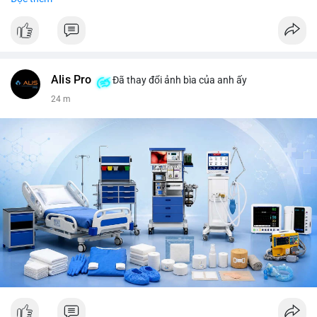
tiêu, vũ khí hạt nhân, đội tuyển Brasil, cúp U20 Châu Á.
LunarCrush trending: Ethereum, Solana, Taylor Swift, Tesla,
UFC 310, Premier League, Champions League, NCAA Football,
Dogecoin, LeBron James, Andreessen Horowitz, NFL,
Polkadot, Real Madrid, Beyoncé, Microsoft, UFC 311, Chainlink,
MrBeast, Google. Binance Square: nhiều post về lệnh long, lợi
Alis Pro
Đã thay đổi ảnh bìa của anh ấy
nhuận, $HFT/$SKYAI, $RIVER, $WLD, $ALLO, Top trader 30
24 m
ngày, POV Binancian, bình nước Binance, sân khấu, chia sẻ trải
nghiệm.
💬 DÒNG CHẢY TIN TỨC & TRUYỀN THÔNG: Telegram
CoinTelegraph: Saylor nói Bitcoin không cần rõ ràng, Mỹ cần
rõ ràng; CEX futures volume giảm xuống $4 tỷ trong tháng 7,
thấp nhất từ tháng 12/2023; Prophet Market ra mắt thị trường
dự đoán human vs AI; Trump nói crypto làเรื่อง lớn, người dùng
Bitcoin giảm áp lực cho đồng đô la; Thượng viện Mỹ đẩy lại bỏ
Clarity Act đến tháng 9. Telegram Binance: hỗ trợ trả os cổ tức
AAPL, IBM qua bStocks; MMT Trading Tournament lên tới 2
triệu voucher; Power Protocol Trading Competition; mở rộng
campagna airdrop USD1 đến 07/08/2026; hoàn thành tích hợp
MMT trên BNB Smart Chain. Tin tức gần đây: sau tang lễ
Clarity Act, thế giới crypto vẫn quay vòng; biến động Bitcoin