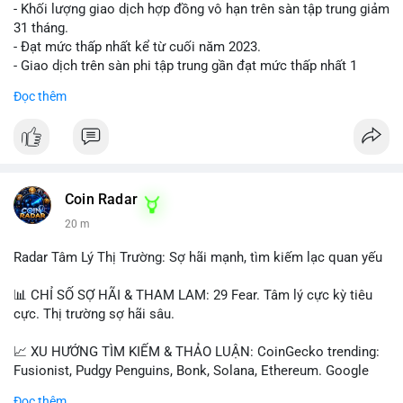
- Khối lượng giao dịch hợp đồng vô hạn trên sàn tập trung giảm
31 tháng.
- Đạt mức thấp nhất kể từ cuối năm 2023.
- Giao dịch trên sàn phi tập trung gần đạt mức thấp nhất 1
năm.
Đọc thêm
#binancesquare
#cryptonews
#cex
#futures
$btc $eth
#vlikevn
#titanbot
Coin Radar
20 m
📰 Nguồn: Cointelegraph
Radar Tâm Lý Thị Trường: Sợ hãi mạnh, tìm kiếm lạc quan yếu
📊 CHỈ SỐ SỢ HÃI & THAM LAM: 29 Fear. Tâm lý cực kỳ tiêu
cực. Thị trường sợ hãi sâu.
📈 XU HƯỚNG TÌM KIẾM & THẢO LUẬN: CoinGecko trending:
Fusionist, Pudgy Penguins, Bonk, Solana, Ethereum. Google
Trends Việt Nam: vietnam vs cambodia, cà phê, thành lộc, hồ
Đọc thêm