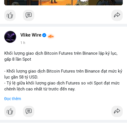
Vlike Wire
1 h
Khối lượng giao dịch Bitcoin Futures trên Binance lập kỷ lục,
gấp 8 lần Spot
- Khối lượng giao dịch Bitcoin Futures trên Binance đạt mức kỷ
lục gần 58 tỷ USD.
- Tỷ lệ giữa khối lượng giao dịch Futures so với Spot đạt mức
chênh lệch cao nhất từ trước đến nay.
- Khối lượng giao dịch Futures hiện cao gấp 8 lần so với giao
Đọc thêm
dịch Spot.
#binance
#btc
#cryptonews
#bitcoin
#futures
$btc