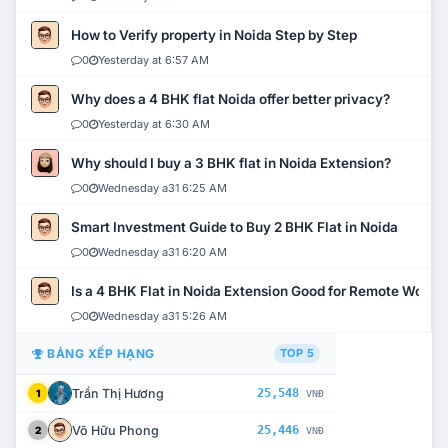
How to Verify property in Noida Step by Step
0
Yesterday at 6:57 AM
Why does a 4 BHK flat Noida offer better privacy?
0
Yesterday at 6:30 AM
Why should I buy a 3 BHK flat in Noida Extension?
0
Wednesday a31 6:25 AM
Smart Investment Guide to Buy 2 BHK Flat in Noida
0
Wednesday a31 6:20 AM
Is a 4 BHK Flat in Noida Extension Good for Remote Work?
0
Wednesday a31 5:26 AM
BẢNG XẾP HẠNG
TOP 5
Trần Thị Hương
25,548
1
VNĐ
Võ Hữu Phong
25,446
2
VNĐ