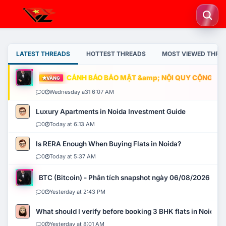
LATEST THREADS
HOTTEST THREADS
MOST VIEWED THRE
CẢNH BÁO BẢO MẬT &amp; NỘI QUY CỘNG ĐỒNG
VÀNG
0
Wednesday a31 6:07 AM
Luxury Apartments in Noida Investment Guide
0
Today at 6:13 AM
Is RERA Enough When Buying Flats in Noida?
0
Today at 5:37 AM
BTC (Bitcoin) - Phân tích snapshot ngày 06/08/2026
0
Yesterday at 2:43 PM
What should I verify before booking 3 BHK flats in Noida?
0
Yesterday at 8:01 AM