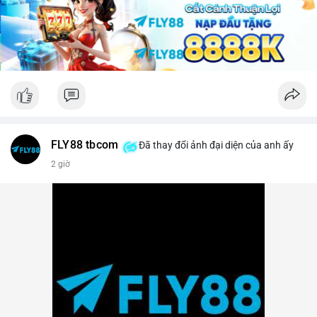
lời ngắn hạn sẽ gia tăng.
Lời khuyên: Nhà đầu tư nhỏ lẻ nên theo dõi sát các khối xác
nhận tiếp theo của TxID này. Nếu BTC được chuyển tiếp lên
sàn trong vòng 24 giờ, hãy thận trọng với nhịp điều chỉnh.
Ngược lại, nếu giao dịch kết thúc ở ví lạnh, đây là tín hiệu củng
cố cho xu hướng tăng trung hạn.
#29btc
#vilanh
#tichluydaihan
#btcmempool
#giaodichlon
FLY88 tbcom
Đã thay đổi ảnh đại diện của anh ấy
2 giờ