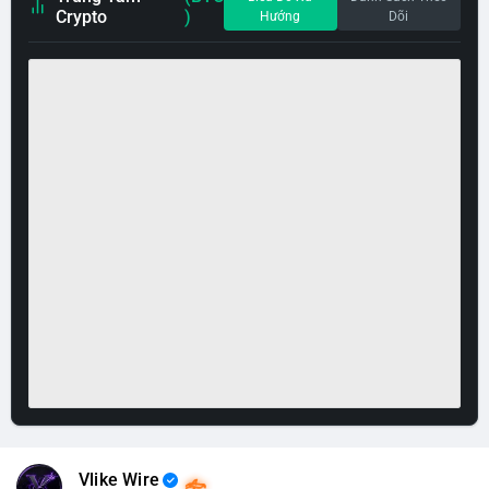
Crypto
)
Hướng
Dõi
Vlike Wire