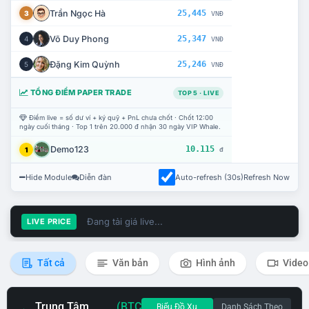
Trần Ngọc Hà
25,445
3
VNĐ
Võ Duy Phong
25,347
4
VNĐ
Đặng Kim Quỳnh
25,246
5
VNĐ
TỔNG ĐIỂM PAPER TRADE
TOP 5 · LIVE
Điểm live = số dư ví + ký quỹ + PnL chưa chốt · Chốt 12:00
ngày cuối tháng · Top 1 trên 20.000 đ nhận 30 ngày VIP Whale.
Demo123
10.115
1
đ
Hide Module
Diễn đàn
Auto-refresh (30s)
Refresh Now
Đang tải giá live...
LIVE PRICE
Tất cả
Văn bản
Hình ảnh
Video
Trung Tâm
(BTC
Biểu Đồ Xu
Danh Sách Theo