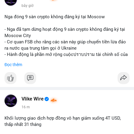
bây giờ
Nga đóng 9 sàn crypto không đăng ký tại Moscow
- Nga đã tạm dừng hoạt động 9 sàn crypto không đăng ký tại
Moscow City
- Cơ quan FSB cho rằng các sàn này giúp chuyển tiền lừa đảo
ra nước qua trung tâm gọi ở Ukraine
- Hành động là phần mở rộng cuộcปราบปราม tài chính số của
Nga
Đọc thêm
$btc $eth
#vlikevn
#titanbot
📰 Nguồn: Cointelegraph
Vlike Wire
16 m
Khối lượng giao dịch hợp đồng vô hạn giảm xuống 4T USD,
thấp nhất 31 tháng